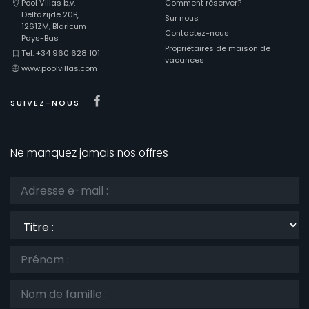
Pool Villas b.v.
Comment réserver?
Deltazijde 20B,
Sur nous
1261ZM, Blaricum
Contactez-nous
Pays-Bas
Propriétaires de maison de
Tel: +34 960 628 101
vacances
www.poolvillas.com
Visit our Facebook page
SUIVEZ-NOUS
Ne manquez jamais nos offres
Titre
: