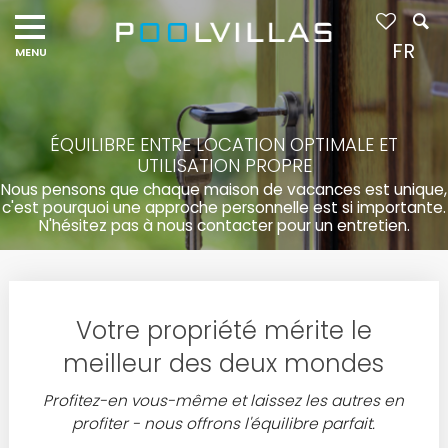
FR
ÉQUILIBRE ENTRE LOCATION OPTIMALE ET
UTILISATION PROPRE
Nous pensons que chaque maison de vacances est unique,
c'est pourquoi une approche personnelle est si importante.
N'hésitez pas à nous contacter pour un entretien.
Votre propriété mérite le
meilleur des deux mondes
Profitez-en vous-même et laissez les autres en
profiter - nous offrons l'équilibre parfait.