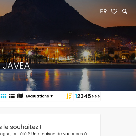
FR
 JAVEA
1
2
3
4
5
>
>>
e souhaitez !
spagne, cet été ? Une maison de vacances à