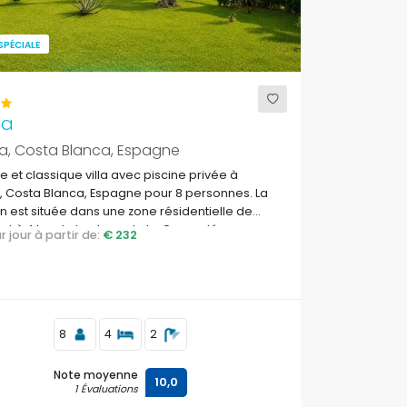
SPÉCIALE
na
a, Costa Blanca, Espagne
 et classique villa avec piscine privée à
 Costa Blanca, Espagne pour 8 personnes. La
 est située dans une zone résidentielle de
et à 4 km de la plage de La Grava, Jávea.
par jour à partir de:
€ 232
8
4
2
Note moyenne
10,0
1 Évaluations