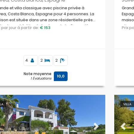
nde et villa classique avec piscine privée à
Grande
ea, Costa Blanca, Espagne pour 4 personnes. La
Espagn
son est située dans une zone résidentielle près
maison
la plage et à 4 km de la plage de La Grava, Jávea.
plage,
ix par jour à partir de:
€ 153
Prix 
4
2
2
Note moyenne
10,0
1 Évaluations
LLA
VILLA
evious
Next
Previ