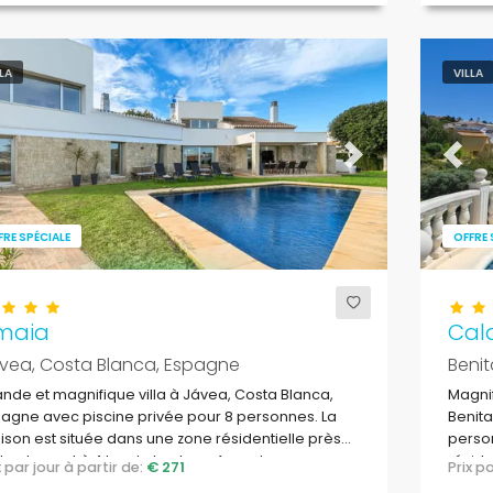
LLA
VILLA
evious
Next
Previ
FRE SPÉCIALE
OFFRE 
maia
Cal
vea, Costa Blanca, Espagne
Benit
nde et magnifique villa à Jávea, Costa Blanca,
Magnif
agne avec piscine privée pour 8 personnes. La
Benita
son est située dans une zone résidentielle près
person
la plage et à 4 km de la plage Arenal.
réside
ix par jour à partir de:
€ 271
Prix 
Cala M