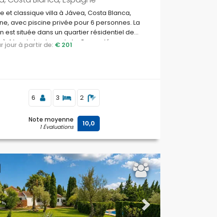
 et classique villa à Jávea, Costa Blanca,
e, avec piscine privée pour 6 personnes. La
 est située dans un quartier résidentiel de
 à 4 km de la plage de La Grava, Jávea.
par jour à partir de:
€ 201
6
3
2
Note moyenne
10,0
1 Évaluations
ous
Next