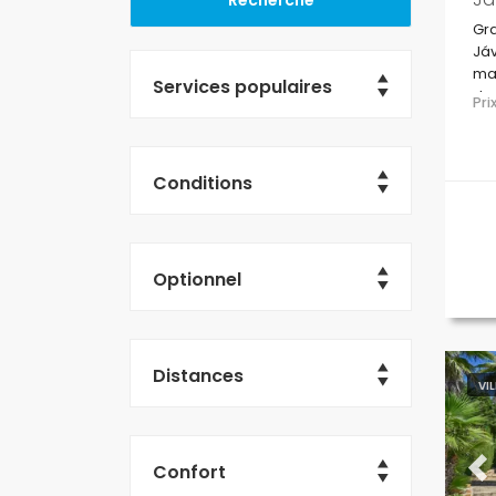
Gra
Jáv
mai
Services populaires
de 
Pr
Conditions
Optionnel
Distances
VI
Confort
Pr