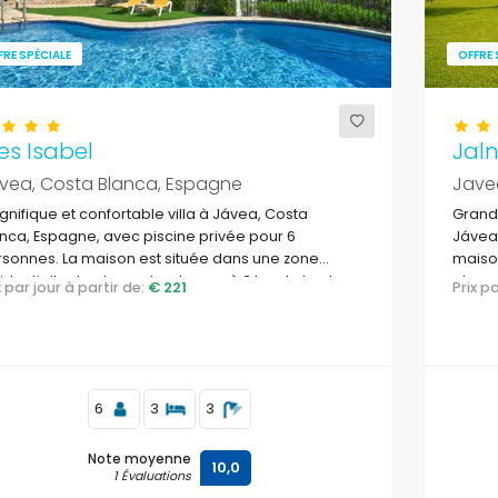
FRE SPÉCIALE
OFFRE 
es Isabel
Jal
vea, Costa Blanca, Espagne
Jave
nifique et confortable villa à Jávea, Costa
Grande
nca, Espagne, avec piscine privée pour 6
Jávea,
sonnes. La maison est située dans une zone
maison
identielle de plage et se trouve à 3 km de la plage
plage 
ix par jour à partir de:
€ 221
Prix 
Arenal, Jávea.
6
3
3
Note moyenne
10,0
1 Évaluations