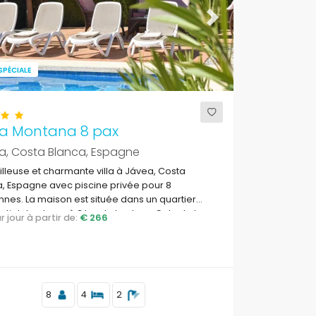
ous
Next
SPÉCIALE
a Montana 8 pax
a, Costa Blanca, Espagne
lleuse et charmante villa à Jávea, Costa
, Espagne avec piscine privée pour 8
nes. La maison est située dans un quartier
ntiel de plage, à 3 km de la plage Cala de la
par jour à partir de:
€ 266
a, Jávea.
8
4
2