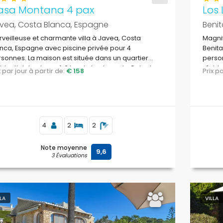
asa Montana 4 pax
Los 
vea, Costa Blanca, Espagne
Benit
veilleuse et charmante villa à Javea, Costa
Magnif
nca, Espagne avec piscine privée pour 4
Benita
sonnes. La maison est située dans un quartier
person
identiel de plage, à 3 km de la plage de Cala de
réside
ix par jour à partir de:
€ 158
Prix 
Barraca, Javea.
Cumbr
4
2
2
Note moyenne
9,6
3 Évaluations
LLA
VILLA