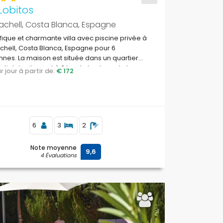
Lobitos
achell, Costa Blanca, Espagne
ique et charmante villa avec piscine privée à
chell, Costa Blanca, Espagne pour 6
nes. La maison est située dans un quartier
ntiel de plage et à 3 km de la plage de La
par jour à partir de:
€ 172
e del Sol.
6
3
2
Note moyenne
9,6
4 Évaluations