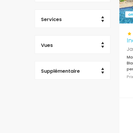
OF
Services
In
Vues
Ja
Mag
Bla
per
Supplémentaire
rés
Pr
El 