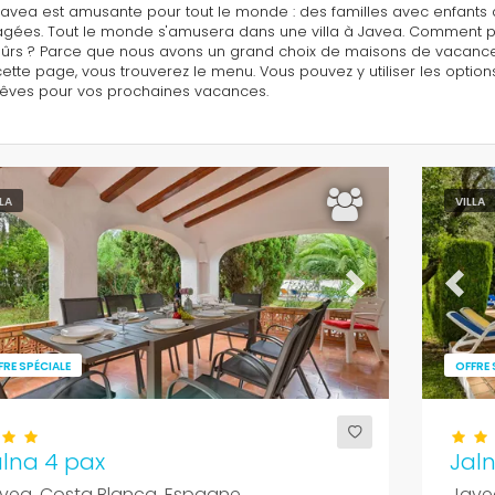
Javea est amusante pour tout le monde : des familles avec enfants 
âgées. Tout le monde s'amusera dans une villa à Javea. Comment pou
sûrs ? Parce que nous avons un grand choix de maisons de vacance
cette page, vous trouverez le menu. Vous pouvez y utiliser les option
rêves pour vos prochaines vacances.
LLA
VILLA
evious
Next
Previ
FRE SPÉCIALE
OFFRE 
alna 4 pax
Jal
vea, Costa Blanca, Espagne
Jave