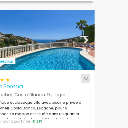
ous
Next
SPÉCIALE
a Serena
achell, Costa Blanca, Espagne
ique et classique villa avec piscine privée à
chell, Costa Blanca, Espagne, pour 6
nes. La maison est située dans un quartier
ntiel près de la plage, à 3 km de la plage de
par jour à partir de:
€ 219
oraig et à 3 km de Poble Nou de Benitachell.