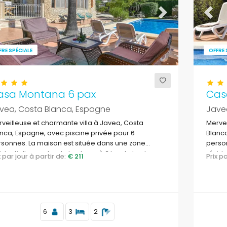
evious
Next
Previ
FRE SPÉCIALE
OFFRE 
asa Montana 6 pax
Cas
vea, Costa Blanca, Espagne
Jave
veilleuse et charmante villa à Javea, Costa
Mervei
nca, Espagne, avec piscine privée pour 6
Blanca
sonnes. La maison est située dans une zone
person
identielle proche de la plage, à 3 km de la plage
réside
ix par jour à partir de:
€ 211
Prix 
Cala de la Barraca, Javea.
Barrac
6
3
2