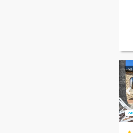
VI
Pr
OF