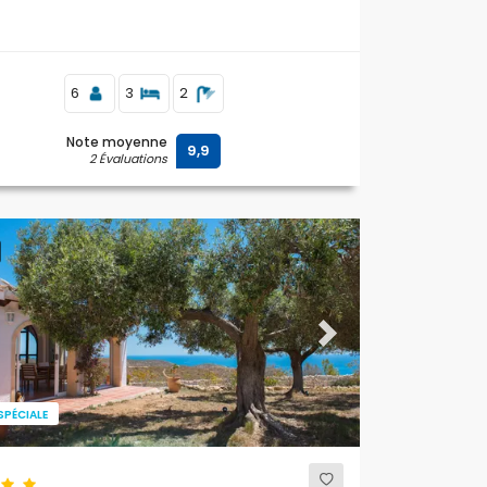
6
3
2
Note moyenne
9,9
2 Évaluations
ous
Next
SPÉCIALE