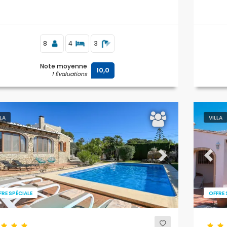
8
4
3
Note moyenne
10,0
1 Évaluations
LLA
VILLA
evious
Next
Previ
FRE SPÉCIALE
OFFRE 