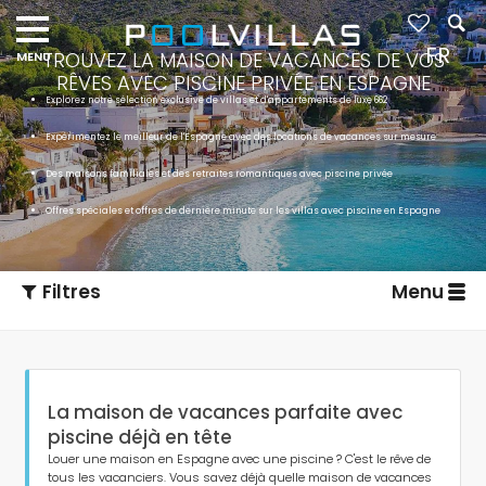
FR
TROUVEZ LA MAISON DE VACANCES DE VOS
RÊVES AVEC PISCINE PRIVÉE EN ESPAGNE
Explorez notre sélection exclusive de villas et d'appartements de luxe 662
Expérimentez le meilleur de l'Espagne avec des locations de vacances sur mesure
Des maisons familiales et des retraites romantiques avec piscine privée
Offres spéciales et offres de dernière minute sur les villas avec piscine en Espagne
Filtres
Menu
La maison de vacances parfaite avec
piscine déjà en tête
Louer une maison en Espagne avec une piscine ? C'est le rêve de
tous les vacanciers. Vous savez déjà quelle maison de vacances