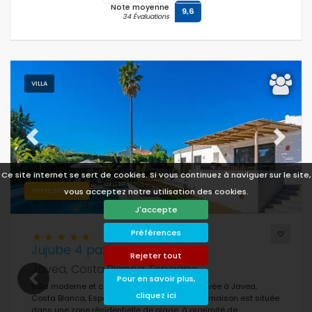
Note moyenne
9,6
34 Évaluations
VILLA
Previous
Next
Ce site internet se sert de cookies. Si vous continuez à naviguer sur le site,
vous acceptez notre utilisation des cookies.
OFFRE SPÉCIALE
J'accepte
Préférences
Jujube 4 pax
Rejeter tout
Javea, Costa Blanca, Espagne
Pour en savoir plus,
Villa moderne et confortable avec piscine privée à Javea,
cliquez ici
Costa Blanca, Espagne pour 4 personnes. La maison est située
dans une zone résidentielle de plage, à proximité de