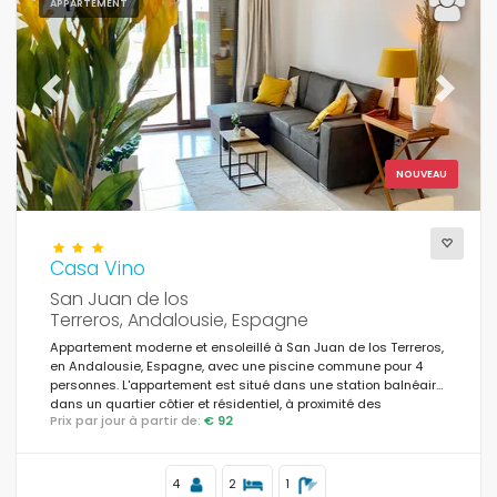
APPARTEMENT
Supplémentaire
Previous
Next
NOUVEAU
Casa Vino
San Juan de los
Terreros, Andalousie, Espagne
Appartement moderne et ensoleillé à San Juan de los Terreros,
en Andalousie, Espagne, avec une piscine commune pour 4
personnes. L'appartement est situé dans une station balnéaire,
dans un quartier côtier et résidentiel, à proximité des
Prix par jour à partir de:
€ 92
supermarchés et à 500 m de la plage.
4
2
1