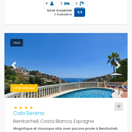
4
2
2
Note moyenne
9,9
2 Évaluations
VILLA
Previous
Next
OFFRE SPÉCIALE
Cala Serena
Benitachell, Costa Blanca, Espagne
Magnifique et classique villa avec piscine privée à Benitachell,