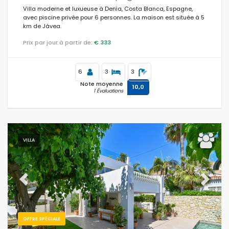
Villa moderne et luxueuse à Denia, Costa Blanca, Espagne,
avec piscine privée pour 6 personnes. La maison est située à 5
km de Jávea.
Prix par jour à partir de:
€ 333
6
3
3
Note moyenne
10,0
1 Évaluations
VILLA
Previous
Next
OFFRE SPÉCIALE