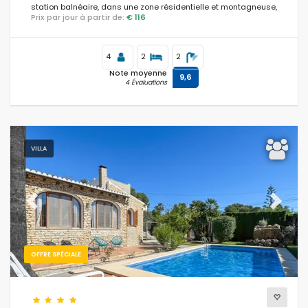
station balnéaire, dans une zone résidentielle et montagneuse,
Prix par jour à partir de:
€ 116
à proximité des supermarchés et à 200 m de la plage.
4
2
2
Note moyenne
9,6
4 Évaluations
VILLA
Previous
Next
OFFRE SPÉCIALE