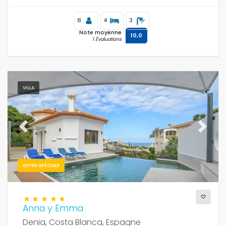
8
4
3
Note moyenne
10,0
1 Évaluations
VILLA
Previous
Next
OFFRE SPÉCIALE
Anna y Emma
Denia, Costa Blanca, Espagne