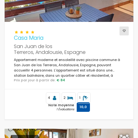
Optionnel
Casa Maria
San Juan de los
Distances
Terreros, Andalousie, Espagne
Appartement moderne et ensoleillé avec piscine commune à
San Juan de los Terreros, Andalousie, Espagne, pouvant
accueillir 4 personnes. L'appartement est situé dans une
Confort
station balnéaire, dans un quartier côtier et résidentiel, à
Prix par jour à partir de:
€ 84
proximité des supermarchés et à 500 m de la plage.
Services
4
2
1
Note moyenne
10,0
1 Évaluations
Vues