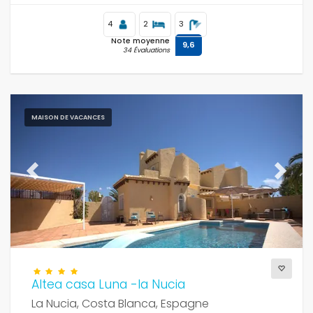
4
2
3
Note moyenne
9,6
34 Évaluations
MAISON DE VACANCES
Previous
Next
Altea casa Luna -la Nucia
La Nucia, Costa Blanca, Espagne