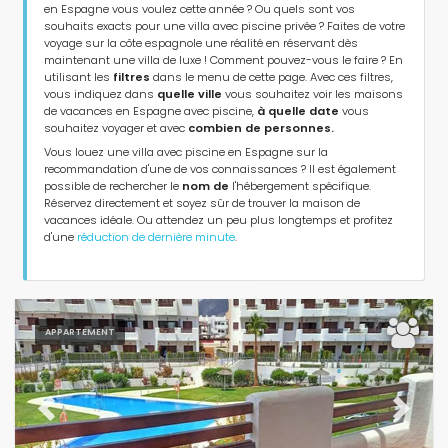
en Espagne vous voulez cette année ? Ou quels sont vos
Type d'hébergement
souhaits exacts pour une villa avec piscine privée ? Faites de votre
voyage sur la côte espagnole une réalité en réservant dès
maintenant une villa de luxe ! Comment pouvez-vous le faire ? En
Personnes
utilisant les
filtres
dans le menu de cette page. Avec ces filtres,
vous indiquez dans
quelle ville
vous souhaitez voir les maisons
de vacances en Espagne avec piscine,
à quelle date
vous
souhaitez voyager et avec
combien de personnes.
Chambres
Vous louez une villa avec piscine en Espagne sur la
recommandation d'une de vos connaissances ? Il est également
possible de rechercher le
nom de
l'hébergement spécifique.
Salles de bains
Réservez directement et soyez sûr de trouver la maison de
vacances idéale. Ou attendez un peu plus longtemps et profitez
d'une
réduction de dernière minute
.
APPARTEMENT
Services populaires
Previous
Next
Conditions