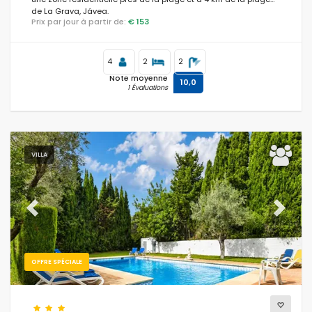
de La Grava, Jávea.
Prix par jour à partir de:
€ 153
4
2
2
Note moyenne
10,0
1 Évaluations
VILLA
Previous
Next
OFFRE SPÉCIALE