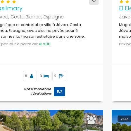
asilmary
El E
vea, Costa Blanca, Espagne
Jave
nifique et confortable villa à Jávea, Costa
Magnif
nca, Espagne, avec piscine privée pour 6
Jávea,
sonnes. La maison est située dans une zone
maison
identielle proche de la plage et à 4 km de la
de la 
ix par jour à partir de:
€ 200
Prix 
ge de La Grava, Jávea.
6
3
2
Note moyenne
8,7
4 Évaluations
LLA
VILLA