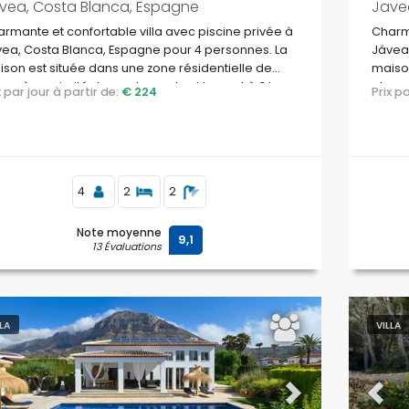
vea, Costa Blanca, Espagne
Jave
rmante et confortable villa avec piscine privée à
Charma
ea, Costa Blanca, Espagne pour 4 personnes. La
Jávea,
son est située dans une zone résidentielle de
maison
ge, à proximité des restaurants et bars et à 3 km
plage,
ix par jour à partir de:
€ 224
Prix 
la plage de La Grava, Jávea.
de la 
4
2
2
Note moyenne
9,1
13 Évaluations
LLA
VILLA
evious
Next
Previ