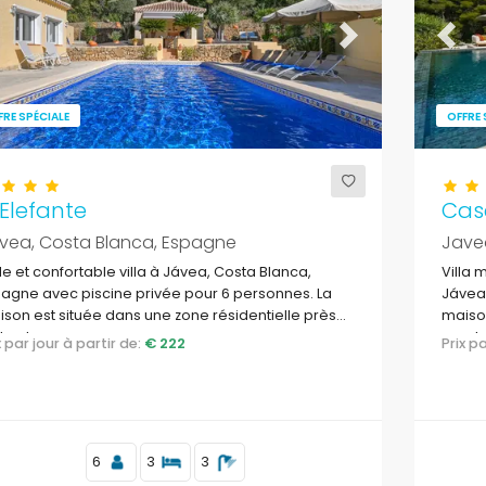
evious
Next
Previ
FRE SPÉCIALE
OFFRE 
 Elefante
Cas
vea, Costa Blanca, Espagne
Jave
le et confortable villa à Jávea, Costa Blanca,
Villa 
agne avec piscine privée pour 6 personnes. La
Jávea,
son est située dans une zone résidentielle près
maison
la plage.
proche
ix par jour à partir de:
€ 222
Prix 
6
3
3