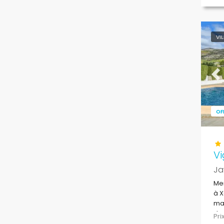
VI
Pr
OF
V
Ja
Mer
à X
mai
de 
Pr