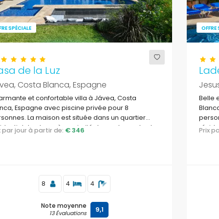
FRE SPÉCIALE
OFFRE 
sa de la Luz
Lad
vea, Costa Blanca, Espagne
Jesu
rmante et confortable villa à Jávea, Costa
Belle 
nca, Espagne avec piscine privée pour 8
Blanca
sonnes. La maison est située dans un quartier
person
identiel de plage, à proximité des restaurants et
réside
ix par jour à partir de:
€ 346
Prix 
s et à 3 km de la plage de La Grava, Jávea.
8
4
4
Note moyenne
9,1
13 Évaluations