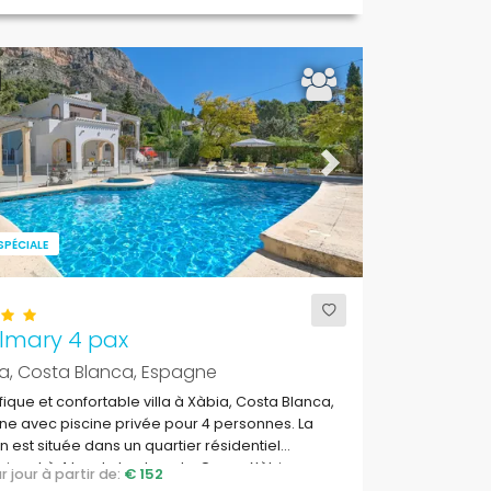
ous
Next
SPÉCIALE
ilmary 4 pax
a, Costa Blanca, Espagne
ique et confortable villa à Xàbia, Costa Blanca,
e avec piscine privée pour 4 personnes. La
 est située dans un quartier résidentiel
ire et à 4 km de la plage La Grava, Xàbia.
par jour à partir de:
€ 152