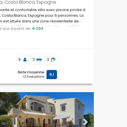
a, Costa Blanca, Espagne
nte et confortable villa avec piscine privée à
 Costa Blanca, Espagne pour 6 personnes. La
 est située dans une zone résidentielle de
 à proximité des restaurants et bars et à 3 km
par jour à partir de:
€ 294
plage de La Grava, Jávea.
6
3
3
Note moyenne
9,1
13 Évaluations
ous
Next