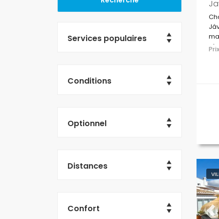
Ja
Cha
Jáv
mai
Services populaires
pla
Pr
de 
Conditions
Optionnel
Distances
VI
Confort
Pr