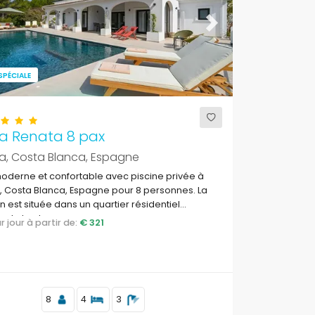
ous
Next
SPÉCIALE
a Renata 8 pax
a, Costa Blanca, Espagne
moderne et confortable avec piscine privée à
 Costa Blanca, Espagne pour 8 personnes. La
 est située dans un quartier résidentiel
 de la plage.
par jour à partir de:
€ 321
8
4
3