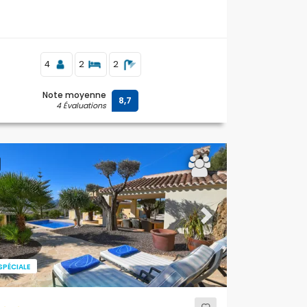
4
2
2
Note moyenne
8,7
4 Évaluations
ous
Next
SPÉCIALE