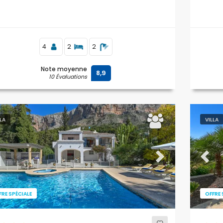
4
2
2
Note moyenne
8,9
10 Évaluations
LLA
VILLA
evious
Next
Previ
FRE SPÉCIALE
OFFRE 