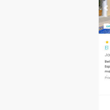
Pr
OF
El
Ja
Bel
Esp
mai
de 
Pr