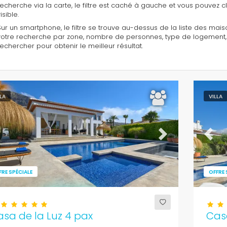
recherche via la carte, le filtre est caché à gauche et vous pouvez cli
isible.
Sur un smartphone, le filtre se trouve au-dessus de la liste des maison
votre recherche par zone, nombre de personnes, type de logement, etc
rechercher pour obtenir le meilleur résultat.
LLA
VILLA
evious
Next
Previ
FRE SPÉCIALE
OFFRE 
sa de la Luz 4 pax
Casa