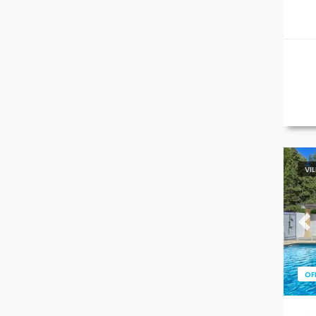
VI
Pr
OF