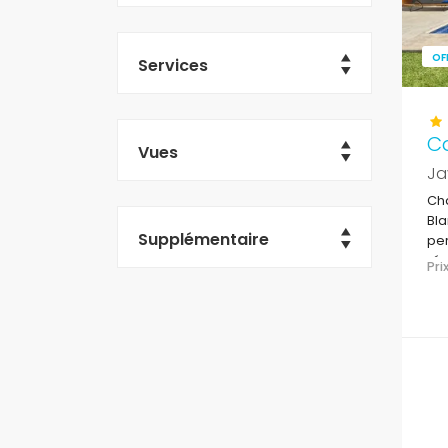
OF
Services
Ca
Vues
Ja
Cha
Bla
Supplémentaire
per
rés
Pr
bar