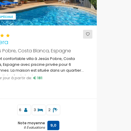
SPÉCIALE
era
s Pobre, Costa Blanca, Espagne
et confortable villa à Jesús Pobre, Costa
, Espagne avec piscine privée pour 6
nes. La maison est située dans un quartier
ntiel près de la plage.
par jour à partir de:
€ 181
6
3
2
Note moyenne
9,0
6 Évaluations