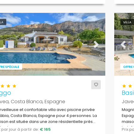
LLA
VILLA
evious
Next
Previ
FRE SPÉCIALE
OFFRE 
iggo
Bas
vea, Costa Blanca, Espagne
Jave
veilleuse et confortable villa avec piscine privée
Magnif
àbia, Costa Blanca, Espagne pour 4 personnes. La
Espagn
son est située dans une zone résidentielle près
maison
la plage.
balnéa
ix par jour à partir de:
€ 165
Prix 