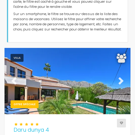
carte, le filtre est caché à gauche et vous pouvez cliquer sur
Type d'hébergement
l'icône du filtre pour le rendre visible.
Sur un smartphone, le filtre se trouve au-dessus de la liste des
maisons de vacances. Utilisez le filtre pour affiner votre recherche
Personnes
par zone, nombre de personnes, type de logement, etc. Faites un
choix, puis cliquez sur rechercher pour obtenir le meilleur résultat.
Chambres
Salles de bains
VILLA
Previous
Next
Services populaires
OFFRE SPÉCIALE
Daru dunya 4
Conditions