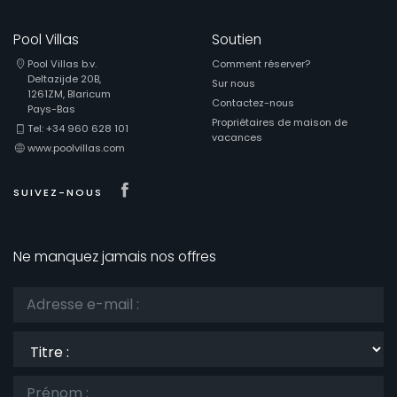
Pool Villas
Soutien
Pool Villas b.v.
Comment réserver?
Deltazijde 20B,
Sur nous
1261ZM, Blaricum
Contactez-nous
Pays-Bas
Propriétaires de maison de
Tel: +34 960 628 101
vacances
www.poolvillas.com
Visit our Facebook page
SUIVEZ-NOUS
Ne manquez jamais nos offres
Titre
: