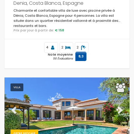
Denia, Costa Blanca, Espagne
Charmante et confortable villa de luxe avec piscine privée à
Dénia, Costa Blanca, Espagne pour 4 personnes. La villa est
Optionnel
située dans un quartier résidentiel vallonné et à proximité des
restaurants et bars.
Prix par jour à partir de:
€ 158
Distances
4
2
2
Note moyenne
8,3
56 Évaluations
Confort
VILLA
Services
Previous
Next
Vues
OFFRE SPÉCIALE