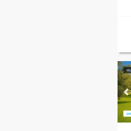
VI
Pr
OF