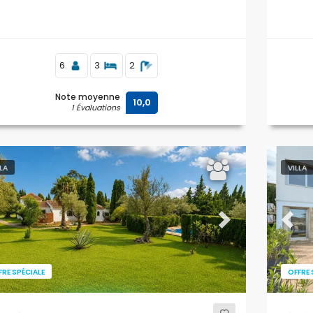
6
3
2
Note moyenne
10,0
1 Évaluations
LLA
VILLA
evious
Next
Previ
FRE SPÉCIALE
OFFRE 