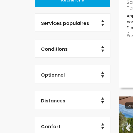
Sa
Te
App
com
Services populaires
Esp
L'a
Pr
dan
sup
Conditions
Optionnel
Distances
AP
Confort
Pr