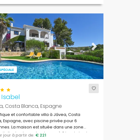
ous
Next
SPÉCIALE
 Isabel
a, Costa Blanca, Espagne
ique et confortable villa à Jávea, Costa
, Espagne, avec piscine privée pour 6
nes. La maison est située dans une zone
ntielle de plage et se trouve à 3 km de la plage
par jour à partir de:
€ 221
nal, Jávea.