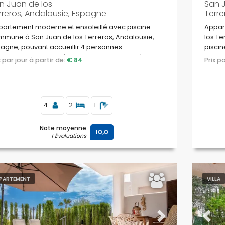
n Juan de los
San 
rreros, Andalousie, Espagne
Terre
artement moderne et ensoleillé avec piscine
Appar
mune à San Juan de los Terreros, Andalousie,
los Te
agne, pouvant accueillir 4 personnes.
pisci
ppartement est situé dans une station balnéaire,
est si
ix par jour à partir de:
€ 84
Prix 
s un quartier côtier et résidentiel, à proximité des
côtier
ermarchés et à 500 m de la plage.
et à 5
4
2
1
Note moyenne
10,0
1 Évaluations
PARTEMENT
VILLA
evious
Next
Previ