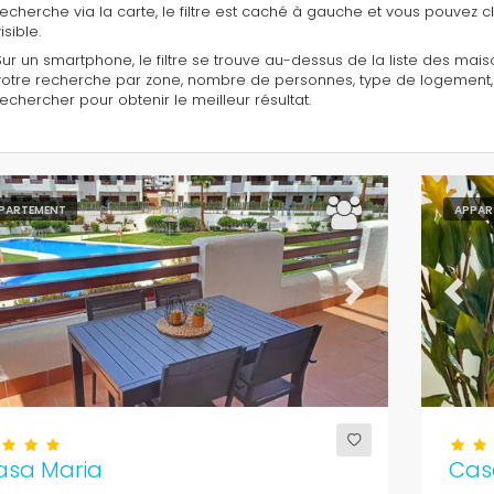
recherche via la carte, le filtre est caché à gauche et vous pouvez cli
isible.
Sur un smartphone, le filtre se trouve au-dessus de la liste des maison
votre recherche par zone, nombre de personnes, type de logement, etc
rechercher pour obtenir le meilleur résultat.
PARTEMENT
APPAR
evious
Next
Previ
asa Maria
Cas