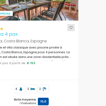
SPÉCIALE
na 4 pax
a, Costa Blanca, Espagne
 et villa classique avec piscine privée à
 Costa Blanca, Espagne pour 4 personnes. La
 est située dans une zone résidentielle près
plage et à 4 km de la plage de La Grava, Jávea.
par jour à partir de:
€ 153
4
2
2
Note moyenne
10,0
1 Évaluations