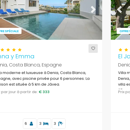
evious
Next
Previ
FRE SPÉCIALE
OFFRE 
nna y Emma
El J
nia, Costa Blanca, Espagne
Deni
la moderne et luxueuse à Denia, Costa Blanca,
Villa 
agne, avec piscine privée pour 6 personnes. La
Denia,
son est située à 5 km de Jávea.
villa 
25 m d
ix par jour à partir de:
€ 333
Prix 
Médit
6
3
3