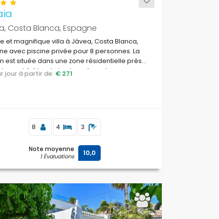
ia
a, Costa Blanca, Espagne
 et magnifique villa à Jávea, Costa Blanca,
e avec piscine privée pour 8 personnes. La
 est située dans une zone résidentielle près
plage et à 4 km de la plage Arenal.
par jour à partir de:
€ 271
8
4
3
Note moyenne
10,0
1 Évaluations