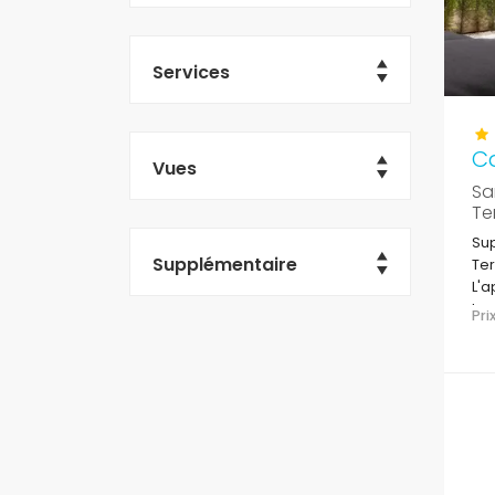
Services
C
Vues
Sa
Te
Sup
Supplémentaire
Ter
L'a
bar
Pr
tro