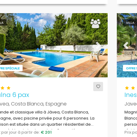
LLA
VILLA
evious
Next
Previ
FRE SPÉCIALE
OFFRE 
alna 6 pax
Ines
vea, Costa Blanca, Espagne
Jave
nde et classique villa à Jávea, Costa Blanca,
Magnif
agne, avec piscine privée pour 6 personnes. La
Blanca
son est située dans un quartier résidentiel de
person
ge, à 4 km de la plage de La Grava, Jávea.
réside
ix par jour à partir de:
€ 201
Prix 
El Are