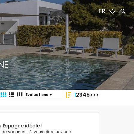
FR
NE
1
2
3
4
5
>
>>
s Espagne idéale !
ns de vacances. Si vous effectuez une