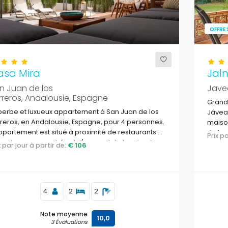
OFFRE 
asa Mira
Jal
n Juan de los
Jave
rreros, Andalousie, Espagne
Grande
erbe et luxueux appartement à San Juan de los
Jávea,
reros, en Andalousie, Espagne, pour 4 personnes.
maison
ppartement est situé à proximité de restaurants et
de la 
Prix 
s, de supermarchés et d'un court de tennis, et se
ix par jour à partir de:
€ 106
uve à 500 m de la plage.
4
2
2
Note moyenne
10,0
3 Évaluations