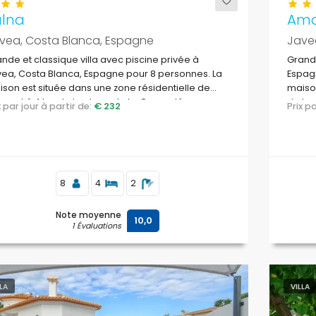
alna
Ama
vea, Costa Blanca, Espagne
Jave
nde et classique villa avec piscine privée à
Grande
ea, Costa Blanca, Espagne pour 8 personnes. La
Espagn
son est située dans une zone résidentielle de
maison
ge et à 4 km de la plage de La Grava, Jávea.
de la 
ix par jour à partir de:
€ 232
Prix 
8
4
2
Note moyenne
10,0
1 Évaluations
LLA
VILLA