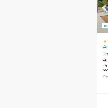
Pr
OF
A
De
Vil
Esp
mai
Pr