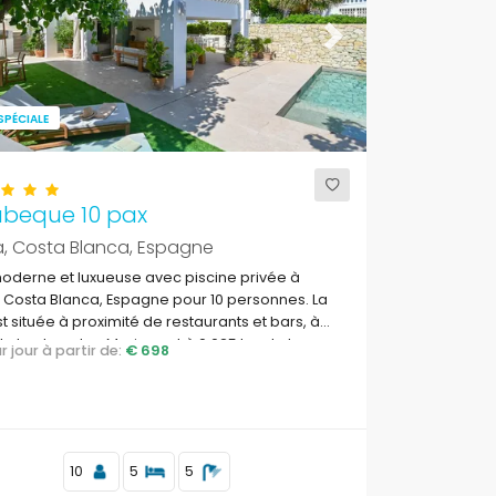
ous
Next
SPÉCIALE
abeque 10 pax
a, Costa Blanca, Espagne
moderne et luxueuse avec piscine privée à
 Costa Blanca, Espagne pour 10 personnes. La
est située à proximité de restaurants et bars, à
e la plage Les Marines et à 0,025 km de la mer
par jour à partir de:
€ 698
erranée.
10
5
5