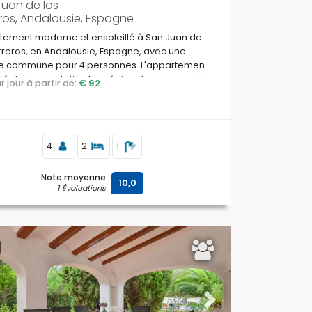
Juan de los
ros, Andalousie, Espagne
tement moderne et ensoleillé à San Juan de
rreros, en Andalousie, Espagne, avec une
ne commune pour 4 personnes. L'appartement
tué dans une station balnéaire, dans un quartier
par jour à partir de:
€ 92
 et résidentiel, à proximité des supermarchés
00 m de la plage.
4
2
1
Note moyenne
10,0
1 Évaluations
ous
Next