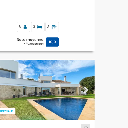
6
3
3
Note moyenne
10,0
1 Évaluations
ous
Next
SPÉCIALE