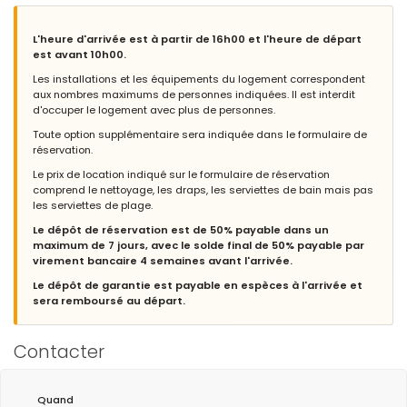
there are a number of highly-recommendable restaurants within
the same walking distance of the house further afield, and only
a short drive away is Chiclana, recommended for its surprisingly
L'heure d'arrivée est à partir de 16h00 et l'heure de départ
good shopping, while a trip to Cadiz is well worth the fairly easy
est avant 10h00.
journey
Les installations et les équipements du logement correspondent
aux nombres maximums de personnes indiquées. Il est interdit
(Traduit par Google)
d'occuper le logement avec plus de personnes.
Los Olivos pourrait probablement être décrit comme la maison
parfaite : l'intérieur est merveilleusement spacieux, le salon est
Toute option supplémentaire sera indiquée dans le formulaire de
particulièrement confortable, la cuisine est la mieux équipée
réservation.
que nous ayons jamais vue, tandis que les chambres ont
Le prix de location indiqué sur le formulaire de réservation
beaucoup d'espace de rangement ; à l'extérieur, la piscine est
comprend le nettoyage, les draps, les serviettes de bain mais pas
très vaste, avec beaucoup de chaises longues et beaucoup
les serviettes de plage.
d'ombre si nécessaire ; le jardin est bien étendu, avec de grands
arbres offrant une ombre adéquate contre le fort soleil de
Le dépôt de réservation est de 50% payable dans un
l'après-midi et puis il y a l'emplacement : bien que situé dans
maximum de 7 jours, avec le solde final de 50% payable par
une rue incroyablement calme, Los Olivos est à moins de cinq
virement bancaire 4 semaines avant l'arrivée.
minutes à pied de la magnifique Playa La Barossa avec son
Le dépôt de garantie est payable en espèces à l'arrivée et
excellente promenade ; et il y a un certain nombre de
sera remboursé au départ.
restaurants hautement recommandables à la même distance
de marche de la maison plus loin, et à seulement quelques
minutes en voiture se trouve Chiclana, recommandée pour ses
Contacter
boutiques étonnamment bonnes, tandis qu'un voyage à Cadix
vaut bien le voyage assez facile
Quand