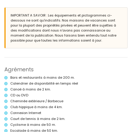
espace assis à l'extérieur et espace repas extérieur
4 places de parking privées et fermées
IMPORTANT A SAVOIR : Les équipements et pictogrammes ci-
Informations supplémentaires
dessous ne sont qu'indicatifs. Nos maisons de vacances sont
pour la plupart des propriétés privées et peuvent être sujettes à
ville la plus proche : Chiclana (à moins de 10 kilomètres de la villa)
des modifications dont nous n'avons pas connaissance au
plage la plus proche : La Barrosa (à moins de 200 mètres de la villa)
moment de la publication. Nous faisons bien entendu tout notre
port le plus proche : Sancti Petri (à moins de 2 kilomètres de la villa)
possible pour que toutes les informations soient à jour.
aéroport le plus proche : Jerez (à moins de 50 kilomètres de la villa)
deuxième aéroport le plus proche : Séville (> 100 kilomètres)
transports publics à proximité : bus à moins de 200 mètres et train à
moins de 25 kilomètres
interdiction de fumer
animaux non admis
Agréments
L'hébergement est très adapté aux familles avec enfants
Bars et restaurants à moins de 200 m.
Équipements et services inclus dans le prix de la location de la
Calendrier de disponibilité en temps réel
villa
Canoë à moins de 2 km.
internet (WiFi)
CD ou DVD
fer et planche à repasser
Cheminée extérieure / Barbecue
linge de lit et serviettes
Club hippique à moins de 4 km.
Équipements et services en supplément
Connexion Internet
service de chef
Court de tennis à moins de 2 km.
Cyclisme à moins de 50 m.
Loisirs et activités pour vos vacances à Chiclana de la Frontera,
Escalade à moins de 50 km.
Costa de la Luz