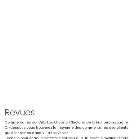
Revues
Commentaires sur Villa Los Olivos à Chiclana de la Frontera, Espagne.
Ci-dessous vous trouverez la moyenne des commentaires des clients
qui sont restés dans Villa Los Olivos.
L'échelle pour chaque catégorie est de 1 à 10, 10 étant le meilleur score