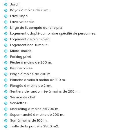
Jardin
bar et promenade (à moins de 500 mètres de la maison)
Kayak à moins de 2 km.
discothèque et boîte de nuit (à moins de 1000 mètres de la maison)
Lave-linge
Sites et culture à Chiclana de la Frontera, Costa de la Luz
Lave-vaisselle
Linge de lit compris dans le prix
église (Capilla El Pino) (à moins de 1000 mètres de l'hébergement)
château (Castillo de Sancti Petri) et ruines (Castillo de Sancti Petri) (à
Logement adapté au nombre spécifié de personnes.
moins de 5 kilomètres de l'hébergement)
Logement de plain-pied.
musée (Musée de Chiclana), monument (Convento Jesus Nazareno),
Logement non-fumeur
bâtiment architectural (Ermita de Santa Ana) et lieu historique
Micro-ondes
(Centre historique de Chiclana) (à moins de 10 kilomètres de
Parking privé
l'hébergement)
Pêche à moins de 200 m.
Sports
Piscine privée
randonnée, VTT, cyclisme, pêche, snorkeling, surf et planche à voile (à
Plage à moins de 200 m.
moins de 1000 mètres de la villa)
Planche à voile à moins de 100 m.
tennis, golf (Novo Sancti Petri), équitation, canoë, kayak et plongée (à
Plongée à moins de 2 km.
moins de 5 kilomètres de la villa)
Sentiers de randonnée à moins de 200 m.
escalade (à moins de 50 kilomètres de la villa)
Service de chef
Serviettes
Snorkeling à moins de 200 m.
Supermarché à moins de 200 m.
Surf à moins de 100 m.
Taille de la parcelle 2500 m2.