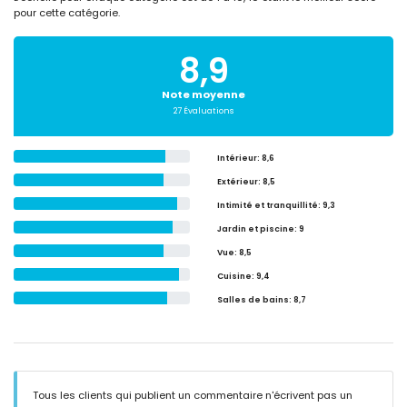
pour cette catégorie.
8,9
Note moyenne
27 Évaluations
Intérieur
: 8,6
Extérieur
: 8,5
Intimité et tranquillité
: 9,3
Jardin et piscine
: 9
Vue
: 8,5
Cuisine
: 9,4
Salles de bains
: 8,7
Tous les clients qui publient un commentaire n'écrivent pas un