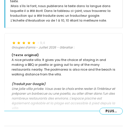
texte.
.Mais s'ils le font, nous publierons le texte dans la langue dans
laquelle il a été écrit. Dans le tableau ci-joint, vous trouverez la
traduction qui a été traduite avec un traducteur google.
.L'échelle d'évaluation va de 1 à 10, 10 étant la meilleure note.
- 9,4
Groupes d'amis - Juillet 2026 - Gibraltar :
(Texte original)
A nice private villa. It gives you the choice of staying in and
making a BBQ or paella or going out to any of the many
restaurants nearby. The poolmarea is also nice and the beach is
walking distance from the villa.
(Traduit par Google)
Une jolie villa privée. Vous avez le choix entre rester à l'intérieur et
préparer un barbecue ou une paella, ou aller dîner dans l'un des
nombreux restaurants des environs. L'espace piscine est
également agréable et la plage est accessible à pied depuis la
villa.
PLUS...