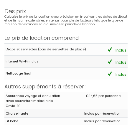
- 9,4
Groupes d'amis - Juin 2026 - Espagne :
Des prix
(Texte original)
Calculez le prix de la location avec précision en inscrivant les dates de début
Todo genial, agradecer a Inma su recibimiento y su calidad de
et de fin sur le calendrier, en tenant compte de facteurs tels que le type de
maison de vacances et la durée de la période de location.
servicio.
(Traduit par Google)
Le prix de location comprend:
Tout s'est très bien passé, merci à Inma pour son accueil et la
qualité de son service.
Draps et serviettes (pas de serviettes de plage)
Inclus
Internet Wi-Fi inclus
Inclus
- 10,0
Couples d'âge mûr - Juin 2025 - Royaume-Uni :
Nettoyage final
Inclus
(Texte original)
Los Olivos could probably be described as the perfect house: the
Autres suppléments à réserver :
interior is wonderfully spacious, the living area is especially
comfortable, the kitchen is the best equipped we've ever come
Assurance voyage et annulation
€ 14,65 par personne
across, while the bedrooms have lots of storage space; outside,
avec couverture maladie de
the pool area is very extensive, with plenty of loungers and lots of
Covid-19
shade when needed; the garden is well spread out, with tall
Chaise haute
Inclus par réservation
trees providing adequate shade from the strong afternoon sun
and then there is the location: while situated on an amazingly
Lit bébé
Inclus par réservation
quite street, Los Olivos is less than five minutes walk from the
wonderful Playa La Barossa with its excellent promenade; and