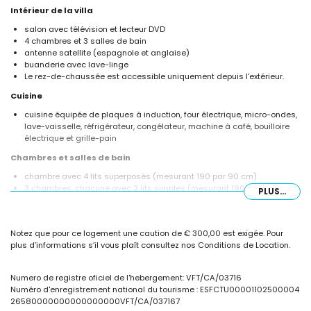
Intérieur de la villa
salon avec télévision et lecteur DVD
4 chambres et 3 salles de bain
antenne satellite (espagnole et anglaise)
buanderie avec lave-linge
Le rez-de-chaussée est accessible uniquement depuis l'extérieur.
Cuisine
cuisine équipée de plaques à induction, four électrique, micro-ondes,
lave-vaisselle, réfrigérateur, congélateur, machine à café, bouilloire
électrique et grille-pain
Chambres et salles de bain
chambre avec 4 lits superposés (mesurant 190 par 90 cm)
3 chambres, chacune avec 2 lits simples (mesurant 190 par 90 cm)
PLUS...
2 salles de bain avec lavabo simple, douche, bidet et toilettes
salle de bain avec lavabo simple, douche et toilettes
Extérieur de la villa
Notez que pour ce logement une caution de € 300,00 est exigée. Pour
plus d’informations s’il vous plaît consultez nos Conditions de Location.
grand terrain clos
piscine privée ovale mesurant 9m x 5m et 2.3m de profondeur
jardin avec pelouse, arbres et mobilier de jardin avec transats
Numero de registre oficiel de l'hebergement: VFT/CA/03716
terrasse couverte
Numéro d'enregistrement national du tourisme : ESFCTU00001102500004
barbecue
26580000000000000000VFT/CA/037167
douche extérieure