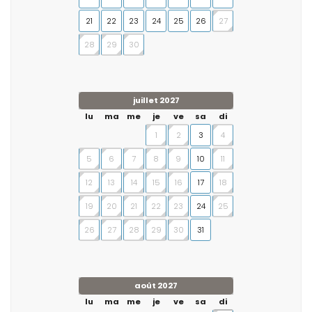
21
22
23
24
25
26
27
28
29
30
juillet 2027
lu
ma
me
je
ve
sa
di
1
2
3
4
5
6
7
8
9
10
11
12
13
14
15
16
17
18
19
20
21
22
23
24
25
26
27
28
29
30
31
août 2027
lu
ma
me
je
ve
sa
di