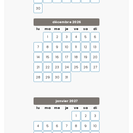
30
décembre 2026
lu
ma
me
je
ve
sa
di
1
2
3
4
5
6
7
8
9
10
11
12
13
14
15
16
17
18
19
20
21
22
23
24
25
26
27
28
29
30
31
janvier 2027
lu
ma
me
je
ve
sa
di
1
2
3
4
5
6
7
8
9
10