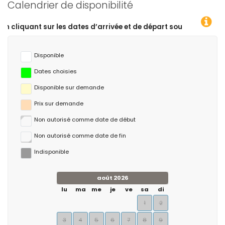
Calendrier de disponibilité
s dates d’arrivée et de départ souhaitées !
Disponible
Dates choisies
Disponible sur demande
Prix ​​sur demande
Non autorisé comme date de début
Non autorisé comme date de fin
Indisponible
août 2026
lu
ma
me
je
ve
sa
di
1
2
3
4
5
6
7
8
9