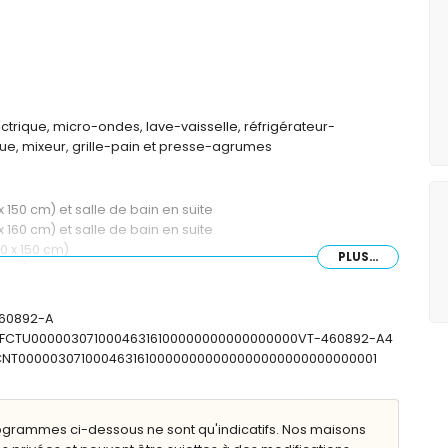
ctrique, micro-ondes, lave-vaisselle, réfrigérateur-
que, mixeur, grille-pain et presse-agrumes
 150 cm) et salle de bain en suite
 160 cm) et salle de bain en suite
0 x 150 cm)
PLUS...
 cm) et salle de bain en suite
0 x 90 cm)
imple, baignoire, douche et toilette
460892-A
e et toilette
: ESFCTU00000307100046316100000000000000000VT-460892-A4
lette
SFCNT00000307100046316100000000000000000000000000001
ogrammes ci-dessous ne sont qu'indicatifs. Nos maisons
de profondeur