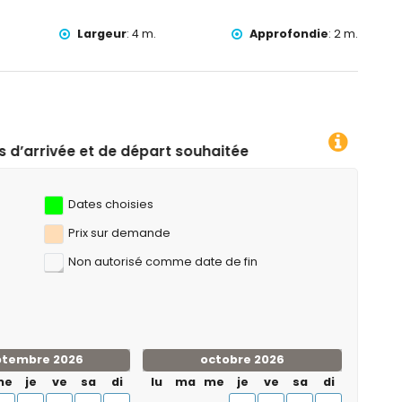
k, pêche, plongée, snorkeling et surf (à moins de 5
Largeur
:
4 m.
Approfondie
:
2 m.
s de 10 kilomètres de la villa)
souhaitées !
Dates choisies
Prix ​​sur demande
Non autorisé comme date de fin
ptembre 2026
octobre 2026
me
je
ve
sa
di
lu
ma
me
je
ve
sa
di