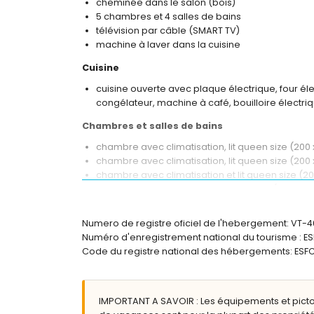
cheminée dans le salon (bois)
5 chambres et 4 salles de bains
télévision par câble (SMART TV)
machine à laver dans la cuisine
Cuisine
cuisine ouverte avec plaque électrique, four éle
congélateur, machine à café, bouilloire électri
Chambres et salles de bains
chambre avec climatisation, lit queen size (200 x
chambre avec climatisation, lit queen size (200 x
chambre avec climatisation et lit queen size (20
chambre avec climatisation, lit double (190 x 140
chambre avec climatisation et 2 lits simples (19
2 salles de bain en suite, chacune avec lavabo s
Numero de registre oficiel de l'hebergement: VT-
salle de bain en suite avec lavabo simple, douch
Numéro d'enregistrement national du tourisme 
salle de bain avec lavabo simple, douche et toi
Code du registre national des hébergements: E
Extérieur de la villa
grand terrain clos
IMPORTANT A SAVOIR : Les équipements et pict
piscine privée ovale mesurant 8m x 4m et 2m 