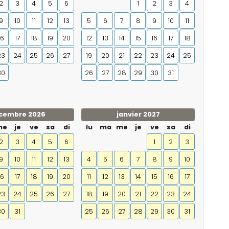
2
3
4
5
6
1
2
3
4
9
10
11
12
13
5
6
7
8
9
10
11
16
17
18
19
20
12
13
14
15
16
17
18
23
24
25
26
27
19
20
21
22
23
24
25
30
26
27
28
29
30
31
cembre 2026
janvier 2027
me
je
ve
sa
di
lu
ma
me
je
ve
sa
di
2
3
4
5
6
1
2
3
9
10
11
12
13
4
5
6
7
8
9
10
16
17
18
19
20
11
12
13
14
15
16
17
23
24
25
26
27
18
19
20
21
22
23
24
30
31
25
26
27
28
29
30
31