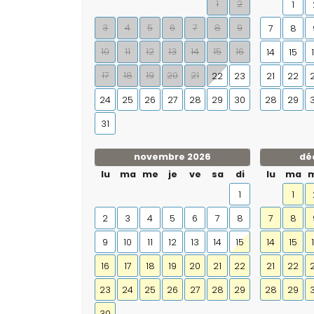
1
2
1
3
4
5
6
7
8
9
7
8
10
11
12
13
14
15
16
14
15
17
18
19
20
21
22
23
21
22
24
25
26
27
28
29
30
28
29
31
novembre 2026
dé
lu
ma
me
je
ve
sa
di
lu
ma
1
1
2
3
4
5
6
7
8
7
8
9
10
11
12
13
14
15
14
15
16
17
18
19
20
21
22
21
22
23
24
25
26
27
28
29
28
29
30