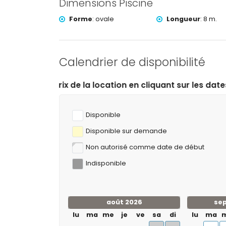
Dimensions Piscine
randonnée, VTT, cyclisme, escalade, canoë, kaya
kilomètres de la villa)
Forme
:
ovale
Longueur
:
8 m.
golf (Club de Golf de Xàbia) et équitation (à moin
Calendrier de disponibilité
ocation en cliquant sur les dates d’arrivée et de départ 
Disponible
Disponible sur demande
Non autorisé comme date de début
Indisponible
août 2026
se
lu
ma
me
je
ve
sa
di
lu
ma