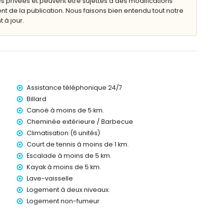
s privées et peuvent être sujettes à des modifications
de la publication. Nous faisons bien entendu tout notre
et mobilier de jardin avec transats
 à jour.
extérieure
Assistance téléphonique 24/7
Billard
es de la villa)
Canoë à moins de 5 km.
ia (à moins de 2 kilomètres de la villa)
Cheminée extérieure / Barbecue
de 2 kilomètres de la villa)
oins de 5 kilomètres de la villa)
Climatisation (6 unités)
 kilomètres de la villa)
Court de tennis à moins de 1 km.
 kilomètres de la villa)
Escalade à moins de 5 km.
00 kilomètres)
Kayak à moins de 5 km.
Lave-vaisselle
Logement à deux niveaux.
s avec enfants
Logement non-fumeur
ocation de la villa