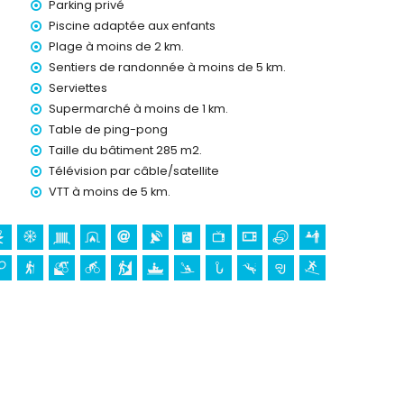
Parking privé
Piscine adaptée aux enfants
Plage à moins de 2 km.
24
Sentiers de randonnée à moins de 5 km.
Serviettes
Supermarché à moins de 1 km.
Table de ping-pong
Taille du bâtiment 285 m2.
ur demande)
Télévision par câble/satellite
VTT à moins de 5 km.
os vacances à Xàbia, Costa Blanca
anca
n de Loreto, Puerto, Xàbia), ruines (Molinos de Viento, Xàbia),
hitectural (Pueblo de Xàbia, Xàbia), lieu historique (Pueblo
e l'hébergement)
e 25 kilomètres de l'hébergement)