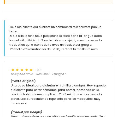
Tous les clients qui publient un commentaire n'écrivent pas un
texte.
.Mais s'ils le font, nous publierons le texte dans la langue dans
laquelle il a été écrit. Dans le tableau ci-joint, vous trouverez la
traduction qui a été traduite avec un traducteur google.
.L'échelle d'évaluation va de 1 à 10, 10 étant la meilleure note.
- 9,4
Groupes d'amis - Juin 2026 - Espagne :
(Texte original)
Una casa ideal para disfrutar en familia o amigos. Hay espacio
suficiente para estar cómodos, para comer, hamacas en la
piscina, habitaciones amplias..... Y a 5 minutos en coche de la
playa. Eso sí, recomiendo repelente para los mosquitos, muy
necesario.
(Traduit par Google)
Une maison idéale pour un séjour en famille ou entre amis. On y