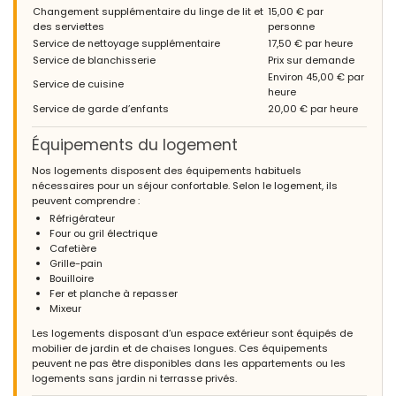
Changement supplémentaire du linge de lit et
15,00 € par
des serviettes
personne
Service de nettoyage supplémentaire
17,50 € par heure
Service de blanchisserie
Prix sur demande
Environ 45,00 € par
Service de cuisine
heure
Service de garde d’enfants
20,00 € par heure
Équipements du logement
Nos logements disposent des équipements habituels
nécessaires pour un séjour confortable. Selon le logement, ils
peuvent comprendre :
Réfrigérateur
Four ou gril électrique
Cafetière
Grille-pain
Bouilloire
Fer et planche à repasser
Mixeur
Les logements disposant d’un espace extérieur sont équipés de
mobilier de jardin et de chaises longues. Ces équipements
peuvent ne pas être disponibles dans les appartements ou les
logements sans jardin ni terrasse privés.