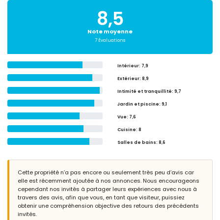
8,5
Note moyenne
7 Évaluations
Intérieur
: 7,9
Extérieur
: 8,9
Intimité et tranquillité
: 9,7
Jardin et piscine
: 9,1
Vue
: 7,6
Cuisine
: 8
Salles de bains
: 8,6
Cette propriété n’a pas encore ou seulement très peu d’avis car
elle est récemment ajoutée à nos annonces. Nous encourageons
cependant nos invités à partager leurs expériences avec nous à
travers des avis, afin que vous, en tant que visiteur, puissiez
obtenir une compréhension objective des retours des précédents
invités.