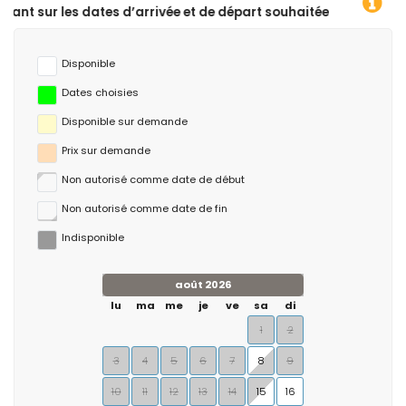
 d’arrivée et de départ souhaitées !
Disponible
Dates choisies
Disponible sur demande
Prix ​​sur demande
Non autorisé comme date de début
Non autorisé comme date de fin
Indisponible
août 2026
lu
ma
me
je
ve
sa
di
1
2
3
4
5
6
7
8
9
10
11
12
13
14
15
16