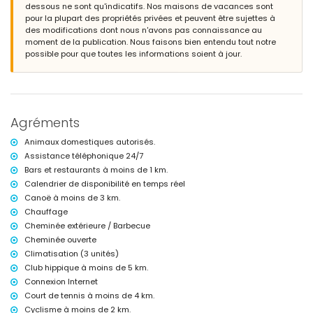
dessous ne sont qu'indicatifs. Nos maisons de vacances sont
pour la plupart des propriétés privées et peuvent être sujettes à
Extérieur de la villa
des modifications dont nous n'avons pas connaissance au
grand terrain clôturé
moment de la publication. Nous faisons bien entendu tout notre
piscine privée mesurant 10m x 5m et 2m de profondeur
possible pour que toutes les informations soient à jour.
magnifique jardin arboré avec mobilier de jardin et transats
2 terrasses, dont 1 couverte
cuisine extérieure et barbecue
douche extérieure
coin salon extérieur et coin repas extérieur
Agréments
4 places de parking privées et clôturées
terrasse sur le toit
Animaux domestiques autorisés.
Informations supplémentaires
Assistance téléphonique 24/7
Bars et restaurants à moins de 1 km.
ville la plus proche : Jávea (à moins de 1000 mètres de la villa)
rivière ou bord de mer le plus proche : Mer Méditerranée (à moins de 3
Calendrier de disponibilité en temps réel
kilomètres de la villa)
Canoë à moins de 3 km.
plage la plus proche : Plage de La Grava (à moins de 3 kilomètres de
Chauffage
la villa)
Cheminée extérieure / Barbecue
port le plus proche : Port de Jávea (à moins de 4 kilomètres de la villa)
Cheminée ouverte
parc le plus proche : Plaza Parque Reina Sofia (à moins de 2
kilomètres de la villa)
Climatisation (3 unités)
aéroport le plus proche : Alicante (à moins de 100 kilomètres de la
Club hippique à moins de 5 km.
villa)
Connexion Internet
deuxième aéroport le plus proche : Valence (> 100 kilomètres)
Court de tennis à moins de 4 km.
transports en commun à proximité : bus à moins de 1000 mètres
Cyclisme à moins de 2 km.
animaux acceptés