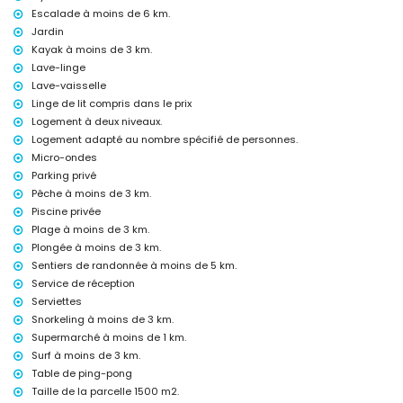
Escalade à moins de 6 km.
L'hébergement est très adapté aux familles avec enfants
Jardin
Équipements et services inclus dans le prix de location de la villa
Kayak à moins de 3 km.
internet (fibre optique)
Lave-linge
fer et planche à repasser
Lave-vaisselle
linge de lit et serviettes
Linge de lit compris dans le prix
service de réception et service d'urgence 24 heures sur 24
Logement à deux niveaux.
tennis de table
Logement adapté au nombre spécifié de personnes.
chauffage central et climatisation
Micro-ondes
Équipements et services avec supplément
Parking privé
lit supplémentaire et lits/couffins pour enfants (sur demande)
Pêche à moins de 3 km.
Piscine privée
Activités de divertissement et de loisirs pour vos vacances à
Plage à moins de 3 km.
Jávea, Costa Blanca
Plongée à moins de 3 km.
cinéma, théâtre, discothèque, bar et promenade (Paseo Marítimo) (à
Sentiers de randonnée à moins de 5 km.
moins de 5 kilomètres de la maison)
Service de réception
Sites et culture à Jávea, Costa Blanca
Serviettes
Snorkeling à moins de 3 km.
musée (Histórico de Jávea), église (Virgen de Loreto, Jávea (Puerto)),
ruine (Molinos de viento, Jávea), monument (Histórico de Jávea),
Supermarché à moins de 1 km.
bâtiment architectural (Histórico de Jávea) et lieu historique
Surf à moins de 3 km.
(Histórico de Jávea) (à moins de 5 kilomètres de l'hébergement)
Table de ping-pong
château (Castillo de Dénia et Dénia) (à moins de 25 kilomètres de
Taille de la parcelle 1500 m2.
l'hébergement)