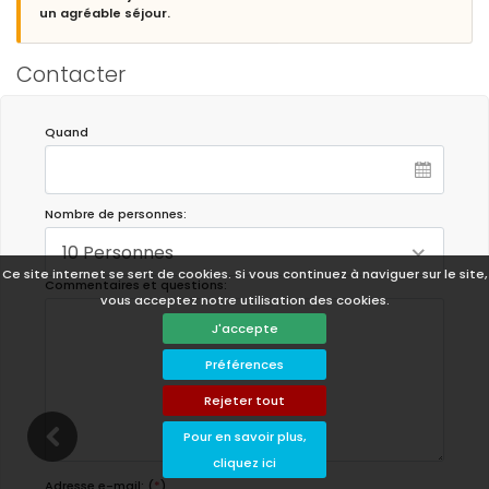
un agréable séjour.
Contacter
Quand
Nombre de personnes:
10 Personnes
Ce site internet se sert de cookies. Si vous continuez à naviguer sur le site,
Commentaires et questions:
vous acceptez notre utilisation des cookies.
J'accepte
Préférences
Rejeter tout
Pour en savoir plus,
cliquez ici
Adresse e-mail: (
*
)