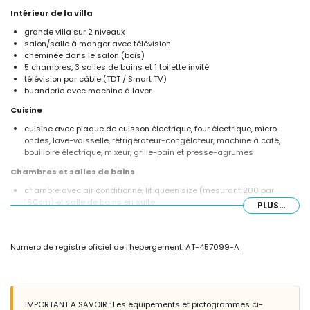
Intérieur de la villa
grande villa sur 2 niveaux
salon/salle à manger avec télévision
cheminée dans le salon (bois)
5 chambres, 3 salles de bains et 1 toilette invité
télévision par câble (TDT / Smart TV)
buanderie avec machine à laver
Cuisine
cuisine avec plaque de cuisson électrique, four électrique, micro-
ondes, lave-vaisselle, réfrigérateur-congélateur, machine à café,
bouilloire électrique, mixeur, grille-pain et presse-agrumes
Chambres et salles de bains
chambre avec air conditionné, lit queen size (mesurant 200 par
160cm) et salle de bains en suite
PLUS...
chambre avec lit queen size (mesurant 200 par 160cm) et ventilateur
2 chambres, chacune avec 2 lits simples (mesurant 200 par 90cm)
et ventilateur
Numero de registre oficiel de l'hebergement: AT-457099-A
chambre avec air conditionné, 2 lits simples (mesurant 200 par
90cm)
salle de bains en suite avec double vasque, douche et toilette
salle de bains avec double vasque, combinaison baignoire/douche et
toilette
IMPORTANT A SAVOIR : Les équipements et pictogrammes ci-
salle de bains avec vasque simple, douche et toilette