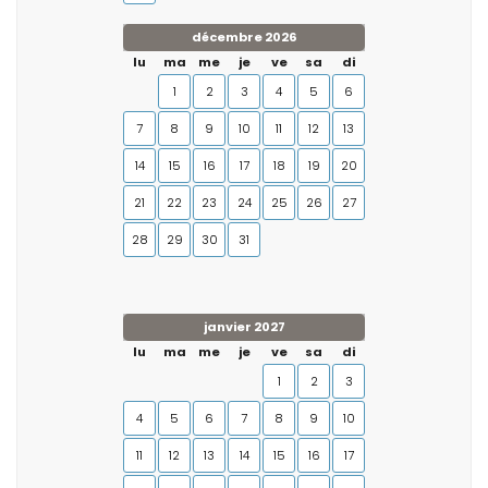
décembre 2026
lu
ma
me
je
ve
sa
di
1
2
3
4
5
6
7
8
9
10
11
12
13
14
15
16
17
18
19
20
21
22
23
24
25
26
27
28
29
30
31
janvier 2027
lu
ma
me
je
ve
sa
di
1
2
3
4
5
6
7
8
9
10
11
12
13
14
15
16
17