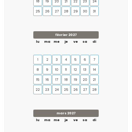
18
19
20
21
22
23
24
25
26
27
28
29
30
31
février 2027
lu
ma
me
je
ve
sa
di
1
2
3
4
5
6
7
8
9
10
11
12
13
14
15
16
17
18
19
20
21
22
23
24
25
26
27
28
mars 2027
lu
ma
me
je
ve
sa
di