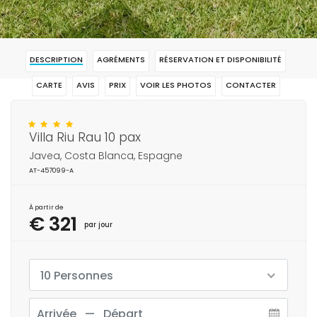
DESCRIPTION
AGRÉMENTS
RÉSERVATION ET DISPONIBILITÉ
CARTE
AVIS
PRIX
VOIR LES PHOTOS
CONTACTER
RÉSERVAR
Villa Riu Rau 10 pax
Javea, Costa Blanca, Espagne
AT-457099-A
À partir de
€ 321
par jour
10 Personnes