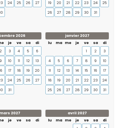
23
24
25
26
27
19
20
21
22
23
24
25
30
26
27
28
29
30
31
cembre 2026
janvier 2027
me
je
ve
sa
di
lu
ma
me
je
ve
sa
di
2
3
4
5
6
1
2
3
9
10
11
12
13
4
5
6
7
8
9
10
16
17
18
19
20
11
12
13
14
15
16
17
23
24
25
26
27
18
19
20
21
22
23
24
30
31
25
26
27
28
29
30
31
mars 2027
avril 2027
me
je
ve
sa
di
lu
ma
me
je
ve
sa
di