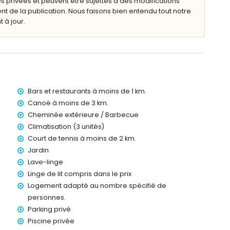
s privées et peuvent être sujettes à des modifications
de la publication. Nous faisons bien entendu tout notre
 à jour.
ing privées clôturées
res de la villa)
terranée, Jávea (à moins de 3 kilomètres de la villa)
Bars et restaurants à moins de 1 km.
oins de 3 kilomètres de la villa)
Canoë à moins de 3 km.
de 5 kilomètres de la villa)
Cheminée extérieure / Barbecue
 de 2 kilomètres de la villa)
Climatisation (3 unités)
0 kilomètres de la villa)
 kilomètres)
Court de tennis à moins de 2 km.
és
Jardin
c enfants
Lave-linge
Linge de lit compris dans le prix
ocation de la villa
Logement adapté au nombre spécifié de
personnes.
Parking privé
eures sur 24
Piscine privée