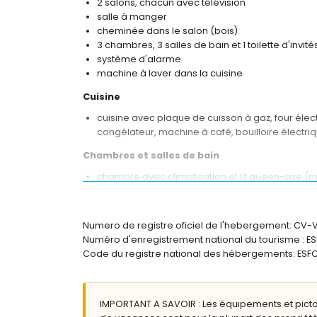
2 salons, chacun avec télévision
salle à manger
cheminée dans le salon (bois)
3 chambres, 3 salles de bain et 1 toilette d'invité
système d'alarme
machine à laver dans la cuisine
Cuisine
cuisine avec plaque de cuisson à gaz, four élec
congélateur, machine à café, bouilloire électri
Chambres et salles de bain
chambre avec climatisation et lit queen-size (m
chambre avec climatisation et lit queen-size (
chambre avec climatisation et 2 lits simples (m
2 salles de bain en suite, chacune avec lavabo 
Numero de registre oficiel de l'hebergement: CV
salle de bain avec lavabo simple, douche et toi
Numéro d'enregistrement national du tourisme 
Code du registre national des hébergements: E
Extérieur de la villa
terrain clôturé
piscine privée mesurant 8 m x 4 m et 2 m de pr
IMPORTANT A SAVOIR : Les équipements et pict
jardin avec pelouse, arbres et mobilier de jard