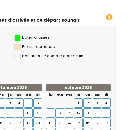
souhaitées !
Dates choisies
Prix ​​sur demande
Non autorisé comme date de fin
ptembre 2026
octobre 2026
me
je
ve
sa
di
lu
ma
me
je
ve
sa
di
2
3
4
5
6
1
2
3
4
9
10
11
12
13
5
6
7
8
9
10
11
16
17
18
19
20
12
13
14
15
16
17
18