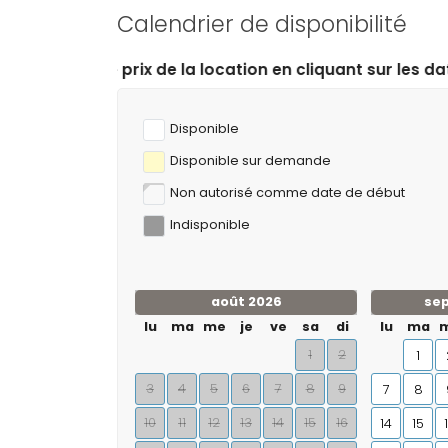
Calendrier de disponibilité
cation en cliquant sur les dates d’arrivée et de départ 
Disponible
Disponible sur demande
Non autorisé comme date de début
Indisponible
août 2026
se
lu
ma
me
je
ve
sa
di
lu
ma
1
2
1
3
4
5
6
7
8
9
7
8
10
11
12
13
14
15
16
14
15