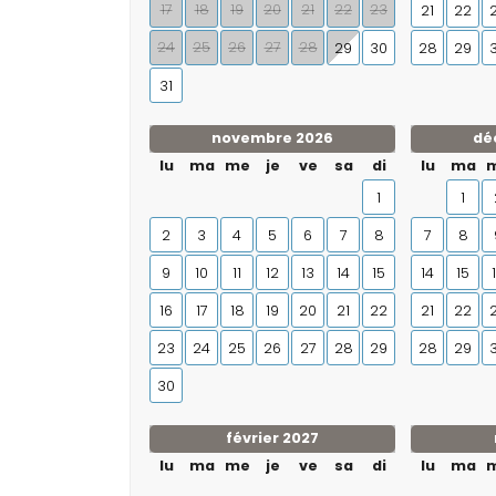
17
18
19
20
21
22
23
21
22
24
25
26
27
28
29
30
28
29
31
novembre 2026
dé
lu
ma
me
je
ve
sa
di
lu
ma
1
1
2
3
4
5
6
7
8
7
8
9
10
11
12
13
14
15
14
15
16
17
18
19
20
21
22
21
22
23
24
25
26
27
28
29
28
29
30
février 2027
lu
ma
me
je
ve
sa
di
lu
ma