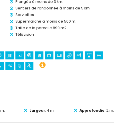
Plongée à moins de 3 km.
Sentiers de randonnée à moins de 5 km.
Serviettes
 (sur demande)
Supermarché à moins de 500 m.
os vacances à Jávea, Costa Blanca
Taille de la parcelle 890 m2.
Télévision
ea) (à moins de 5 kilomètres de la maison)
 Blanca
Viento, Jávea) et bâtiment architectural (Histórico de Jávea)
ent (Pueblo de Jávea, Jávea), lieu historique (Pueblo de
l'hébergement)
e 25 kilomètres de l'hébergement)
ngée, snorkeling et surf (à moins de 5 kilomètres de la villa)
ns de 10 kilomètres de la villa)
 m.
Largeur
:
4 m.
Approfondie
:
2 m.