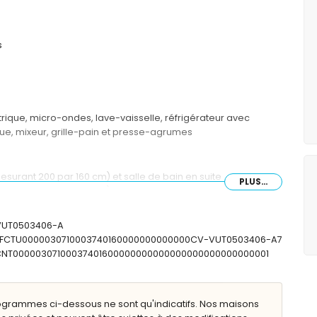
s
trique, micro-ondes, lave-vaisselle, réfrigérateur avec
que, mixeur, grille-pain et presse-agrumes
esurant 200 par 160 cm) et salle de bain en suite
PLUS...
mesurant 200 par 160 cm)
esurant 190 par 90 cm)
simple, baignoire/douche combinée, bidet et toilette
-VUT0503406-A
lette
: ESFCTU0000030710003740160000000000000CV-VUT0503406-A7
SFCNT00000307100037401600000000000000000000000000001
ofondeur
ogrammes ci-dessous ne sont qu'indicatifs. Nos maisons
in avec chaises longues