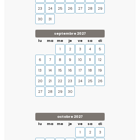
23
24
25
26
27
28
29
30
31
septembre 2027
lu
ma
me
je
ve
sa
di
1
2
3
4
5
6
7
8
9
10
11
12
13
14
15
16
17
18
19
20
21
22
23
24
25
26
27
28
29
30
octobre 2027
lu
ma
me
je
ve
sa
di
1
2
3