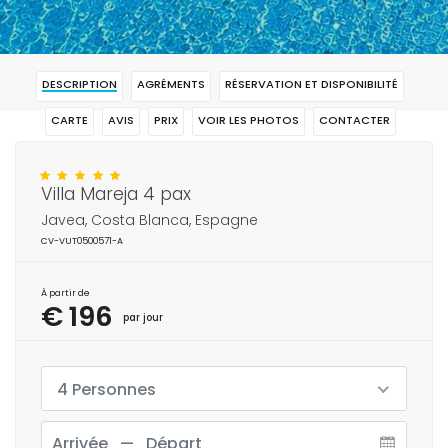
DESCRIPTION
AGRÉMENTS
RÉSERVATION ET DISPONIBILITÉ
CARTE
AVIS
PRIX
VOIR LES PHOTOS
CONTACTER
RÉSERVAR
Villa Mareja 4 pax
Javea, Costa Blanca, Espagne
CV-VUT0500571-A
À partir de
€ 196
par jour
4 Personnes