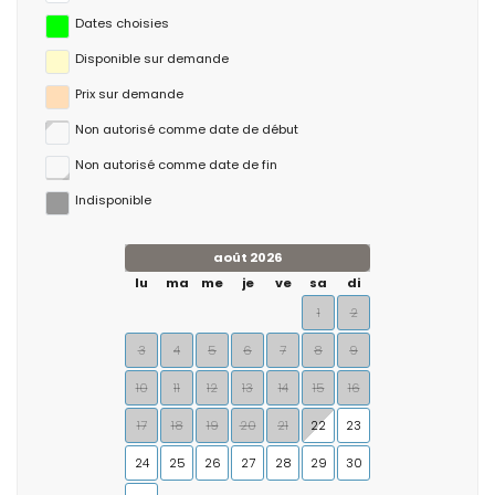
Dates choisies
Disponible sur demande
Prix ​​sur demande
Non autorisé comme date de début
Non autorisé comme date de fin
Indisponible
août 2026
lu
ma
me
je
ve
sa
di
1
2
3
4
5
6
7
8
9
10
11
12
13
14
15
16
17
18
19
20
21
22
23
24
25
26
27
28
29
30