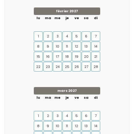
février 2027
lu
ma
me
je
ve
sa
di
1
2
3
4
5
6
7
8
9
10
11
12
13
14
15
16
17
18
19
20
21
22
23
24
25
26
27
28
mars 2027
lu
ma
me
je
ve
sa
di
1
2
3
4
5
6
7
8
9
10
11
12
13
14