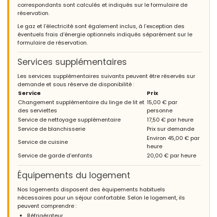
correspondants sont calculés et indiqués sur le formulaire de
réservation.
Le gaz et l’électricité sont également inclus, à l’exception des
éventuels frais d’énergie optionnels indiqués séparément sur le
formulaire de réservation.
Services supplémentaires
Les services supplémentaires suivants peuvent être réservés sur
demande et sous réserve de disponibilité :
Service
Prix
Changement supplémentaire du linge de lit et
15,00 € par
des serviettes
personne
Service de nettoyage supplémentaire
17,50 € par heure
Service de blanchisserie
Prix sur demande
Environ 45,00 € par
Service de cuisine
heure
Service de garde d’enfants
20,00 € par heure
Équipements du logement
Nos logements disposent des équipements habituels
nécessaires pour un séjour confortable. Selon le logement, ils
peuvent comprendre :
Réfrigérateur