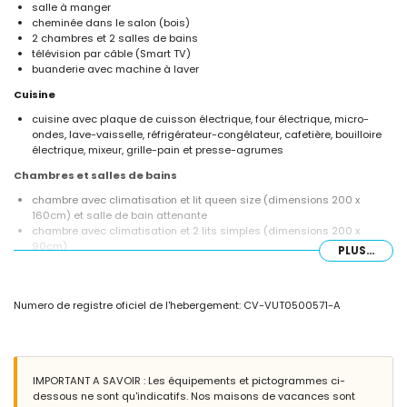
salle à manger
cheminée dans le salon (bois)
2 chambres et 2 salles de bains
télévision par câble (Smart TV)
buanderie avec machine à laver
Cuisine
cuisine avec plaque de cuisson électrique, four électrique, micro-
ondes, lave-vaisselle, réfrigérateur-congélateur, cafetière, bouilloire
électrique, mixeur, grille-pain et presse-agrumes
Chambres et salles de bains
chambre avec climatisation et lit queen size (dimensions 200 x
160cm) et salle de bain attenante
chambre avec climatisation et 2 lits simples (dimensions 200 x
90cm)
PLUS...
salle de bain attenante avec lavabo simple, douche et toilette
salle de bain avec lavabo simple, douche et toilette
Extérieur de la villa
Numero de registre oficiel de l'hebergement: CV-VUT0500571-A
grand terrain clos
piscine privée mesurant 8m x 4m et 2m de profondeur
magnifique jardin gazonné avec gravier, arbres et mobilier de jardin
avec transats
IMPORTANT A SAVOIR : Les équipements et pictogrammes ci-
3 terrasses, dont 1 couverte
dessous ne sont qu'indicatifs. Nos maisons de vacances sont
barbecue