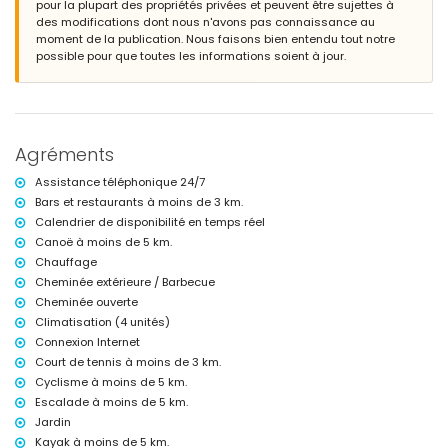
pour la plupart des propriétés privées et peuvent être sujettes à
douche extérieure
des modifications dont nous n'avons pas connaissance au
coin salon extérieur et coin repas extérieur
moment de la publication. Nous faisons bien entendu tout notre
possible pour que toutes les informations soient à jour.
Informations supplémentaires
ville la plus proche : Jávea (à moins de 5 kilomètres de la villa)
rivière ou bord de rive le plus proche : Mediterráneo, Jávea (à moins
de 3 kilomètres de la villa)
plage la plus proche : El Arenal, Jávea (à moins de 3 kilomètres de la
Agréments
villa)
port le plus proche : Nou Fontana (à moins de 3 kilomètres de la villa)
Assistance téléphonique 24/7
parc le plus proche : Montgó, Jávea (à moins de 5 kilomètres de la
Bars et restaurants à moins de 3 km.
villa)
Calendrier de disponibilité en temps réel
aéroport le plus proche : Alicante (à moins de 100 kilomètres de la
villa)
Canoë à moins de 5 km.
deuxième aéroport le plus proche : Valence (> 100 kilomètres)
Chauffage
fumer n'est pas autorisé
Cheminée extérieure / Barbecue
les animaux de compagnie ne sont pas autorisés
Cheminée ouverte
L'hébergement est très adapté aux familles avec enfants
Climatisation (4 unités)
Installations et services inclus dans le prix de location de la villa
Connexion Internet
Court de tennis à moins de 3 km.
internet (WiFi)
aspirateur et fer et planche à repasser
Cyclisme à moins de 5 km.
linge de lit et serviettes
Escalade à moins de 5 km.
service de réception et service d'urgence 24 heures sur 24
Jardin
chauffage à air et climatisation
Kayak à moins de 5 km.