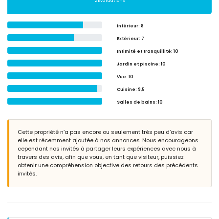
2 Évaluations
Intérieur
: 8
Extérieur
: 7
Intimité et tranquillité
: 10
Jardin et piscine
: 10
Vue
: 10
Cuisine
: 9,5
Salles de bains
: 10
Cette propriété n’a pas encore ou seulement très peu d’avis car
elle est récemment ajoutée à nos annonces. Nous encourageons
cependant nos invités à partager leurs expériences avec nous à
travers des avis, afin que vous, en tant que visiteur, puissiez
obtenir une compréhension objective des retours des précédents
invités.