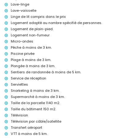
Installations et services à supplément
Lave-linge
Lave-vaisselle
service aéroport
Linge de lit compris dans le prix
lit supplémentaire et lit/berceau pour enfants (sur demande)
Logement adapté au nombre spécifié de personnes.
Divertissements et activités de loisirs pour vos vacances à Jávea,
Logement de plain-pied.
Costa Blanca
Logement non-fumeur
discothèque, bar, promenade (El Arenal et Jávea) (à moins de 5
Micro-ondes
kilomètres de la maison)
Pêche à moins de 3 km.
Sites et culture à Jávea, Costa Blanca
Piscine privée
Plage à moins de 3 km.
musée (Histórico de Jávea, Jávea), église (Virgen de Loreto, Puerto,
Plongée à moins de 3 km.
Jávea), ruine (Molinos de Viento, Jávea), monument (Pueblo de Jávea,
Jávea), bâtiment architectural (Pueblo de Jávea, Jávea), lieu
Sentiers de randonnée à moins de 5 km.
historique (Pueblo de Jávea et Jávea) (à moins de 10 kilomètres de
Service de réception
l'hébergement)
Serviettes
palais (Palacio Real, Valence), château (Portal de la Vila et Denia) (à
Snorkeling à moins de 3 km.
moins de 25 kilomètres de l'hébergement)
Supermarché à moins de 3 km.
Sports
Taille de la parcelle 1140 m2.
Taille du bâtiment 150 m2.
tennis, randonnée, VTT, cyclisme, escalade, canoë, kayak, pêche,
plongée et snorkeling (à moins de 5 kilomètres de la villa)
Télévision
golf (Club de Golf, Jávea) et équitation (à moins de 10 kilomètres de
Télévision par câble/satellite
la villa)
Transfert aéroport
VTT à moins de 5 km.