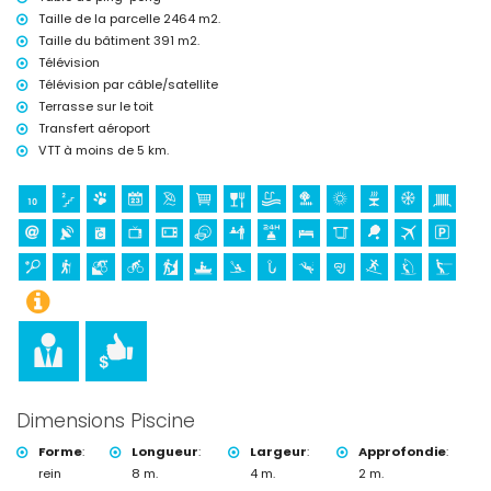
Sports
Taille de la parcelle 2464 m2.
tennis, randonnée, VTT, cyclisme, escalade, canoë, kayak, pêche,
Taille du bâtiment 391 m2.
plongée, snorkeling, surf, planche à voile et ski nautique (à moins de 5
Télévision
kilomètres de la villa)
Télévision par câble/satellite
golf (Club de Golf Jávea) et équitation (à moins de 10 kilomètres de
la villa)
Terrasse sur le toit
Transfert aéroport
VTT à moins de 5 km.
Dimensions Piscine
Forme
:
Longueur
:
Largeur
:
Approfondie
:
rein
8 m.
4 m.
2 m.