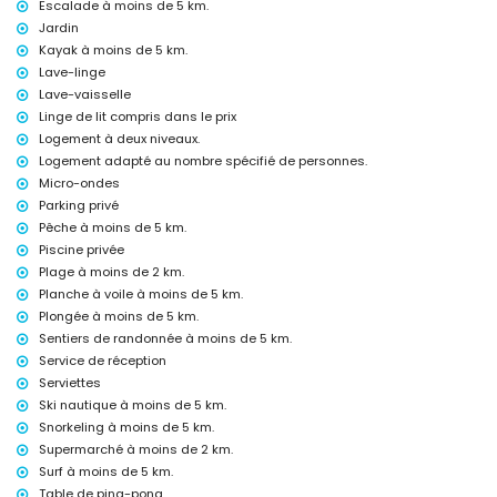
Escalade à moins de 5 km.
fer et planche à repasser
Jardin
linge de lit et serviettes
Kayak à moins de 5 km.
service de réception et service d'urgence 24 heures
Lave-linge
tennis de table
chauffage central et climatisation
Lave-vaisselle
Linge de lit compris dans le prix
Équipements et services avec supplément
Logement à deux niveaux.
service aéroport
Logement adapté au nombre spécifié de personnes.
lit supplémentaire et lit/berceau pour enfant (sur demande)
Micro-ondes
Parking privé
Divertissements et activités de loisirs pour vos vacances à Jávea,
Costa Blanca
Pêche à moins de 5 km.
Piscine privée
cinéma, théâtre, promenade (Paseo El Arenal et Jávea) (à moins de 5
Plage à moins de 2 km.
kilomètres de la maison)
Planche à voile à moins de 5 km.
Attractions et culture à Jávea, Costa Blanca
Plongée à moins de 5 km.
musée (Histórico de Jávea, Jávea), église (Virgen de Loreto, Puerto,
Sentiers de randonnée à moins de 5 km.
Jávea), monument (Pueblo de Jávea, Jávea), bâtiment architectural
Service de réception
(Histórico de Jávea, Jávea), site historique (Pueblo de Jávea et
Serviettes
Jávea) (à moins de 5 kilomètres de l'hébergement)
Ski nautique à moins de 5 km.
ruines (Molinos de Viento et Jávea) (à moins de 10 kilomètres de
Snorkeling à moins de 5 km.
l'hébergement)
palais (Palacio Real de Valence), château (Portal de la Vila et Denia)
Supermarché à moins de 2 km.
(à moins de 25 kilomètres de l'hébergement)
Surf à moins de 5 km.
Table de ping-pong