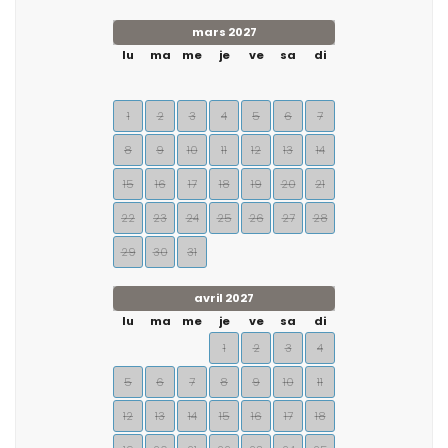
mars 2027
lu
ma
me
je
ve
sa
di
1
2
3
4
5
6
7
8
9
10
11
12
13
14
15
16
17
18
19
20
21
22
23
24
25
26
27
28
29
30
31
avril 2027
lu
ma
me
je
ve
sa
di
1
2
3
4
5
6
7
8
9
10
11
12
13
14
15
16
17
18