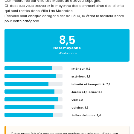
Commentaires sur Villa Las Macadas à Javea, Espagne.
Ci-dessous vous trouverez la moyenne des commentaires des clients
qui sont restés dans Villa Las Macadas.
L'échelle pour chaque catégorie est de 1 à 10, 10 étant le meilleur score
pour cette catégorie.
8,5
Note moyenne
5 Évaluations
Intérieur
: 8,2
Extérieur
: 8,8
Intimité et tranquillité
: 7,6
Jardin et piscine
: 8,6
Vue
: 9,2
Cuisine
: 8,6
Salles de bains
: 8,4
Cette propriété n’a pas encore ou seulement très peu d’avis car