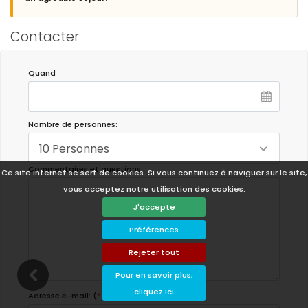
Contacter
Quand
Nombre de personnes:
10 Personnes
Commentaires et questions:
Ce site internet se sert de cookies. Si vous continuez à naviguer sur le site,
vous acceptez notre utilisation des cookies.
J'accepte
Préférences
Rejeter tout
Pour en savoir plus,
cliquez ici
Adresse e-mail: (
*
)