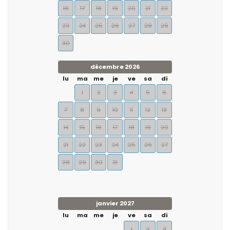
16
17
18
19
20
21
22
23
24
25
26
27
28
29
30
décembre 2026
lu
ma
me
je
ve
sa
di
1
2
3
4
5
6
7
8
9
10
11
12
13
14
15
16
17
18
19
20
21
22
23
24
25
26
27
28
29
30
31
janvier 2027
lu
ma
me
je
ve
sa
di
1
2
3