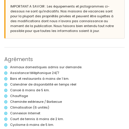
magnifique jardin avec pelouse, arbres et mobilier de jardin avec
IMPORTANT A SAVOIR : Les équipements et pictogrammes ci-
transats
dessous ne sont qu'indicatifs. Nos maisons de vacances sont
4 terrasses, dont 3 couvertes
pour la plupart des propriétés privées et peuvent être sujettes à
barbecue
des modifications dont nous n'avons pas connaissance au
espace salon extérieur et espace repas extérieur
moment de la publication. Nous faisons bien entendu tout notre
3 places de parking privées
possible pour que toutes les informations soient à jour.
terrasse sur le toit
Informations supplémentaires
ville la plus proche : Jávea (à moins de 5 kilomètres de la villa)
rivière ou bord de mer le plus proche : Méditerranée, Jávea (à moins
Agréments
de 2 kilomètres de la villa)
plage la plus proche : El Arenal, Jávea (à moins de 2 kilomètres de la
Animaux domestiques admis sur demande.
villa)
Assistance téléphonique 24/7
port le plus proche : Port Aduanas del Mar, Jávea (à moins de 5
Bars et restaurants à moins de 1 km.
kilomètres de la villa)
parc le plus proche : Montgó, Jávea (à moins de 5 kilomètres de la
Calendrier de disponibilité en temps réel
villa)
Canoë à moins de 5 km.
aéroport le plus proche : Alicante (à moins de 100 kilomètres de la
Chauffage
villa)
Cheminée extérieure / Barbecue
deuxième aéroport le plus proche : Valence (> 100 kilomètres)
Climatisation (6 unités)
veuillez consulter si les animaux de compagnie sont autorisés
l'hébergement convient très bien aux familles avec enfants
Connexion Internet
Court de tennis à moins de 2 km.
Équipements et services inclus dans le prix de location de la villa
Cyclisme à moins de 5 km.
internet (fibre optique)