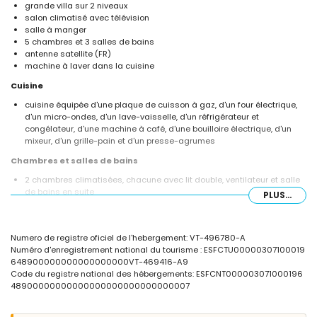
grande villa sur 2 niveaux
salon climatisé avec télévision
salle à manger
5 chambres et 3 salles de bains
antenne satellite (FR)
machine à laver dans la cuisine
Cuisine
cuisine équipée d'une plaque de cuisson à gaz, d'un four électrique,
d'un micro-ondes, d'un lave-vaisselle, d'un réfrigérateur et
congélateur, d'une machine à café, d'une bouilloire électrique, d'un
mixeur, d'un grille-pain et d'un presse-agrumes
Chambres et salles de bains
2 chambres climatisées, chacune avec lit double, ventilateur et salle
de bains en suite
PLUS...
2 chambres climatisées, chacune avec lit double et salle de bains en
suite
chambre avec 2 lits simples (mesurant 200 par 90 cm)
Numero de registre oficiel de l'hebergement: VT-496780-A
2 salles de bains en suite, chacune avec lavabo, douche et toilette
Numéro d'enregistrement national du tourisme : ESFCTU00000307100019
salle de bain avec lavabo, baignoire/douche et toilette
648900000000000000000VT-469416-A9
Extérieur de la villa
Code du registre national des hébergements: ESFCNT000003071000196
48900000000000000000000000000007
grand terrain clôturé
piscine privée en forme de rein mesurant 8m x 4m et 2m de
profondeur