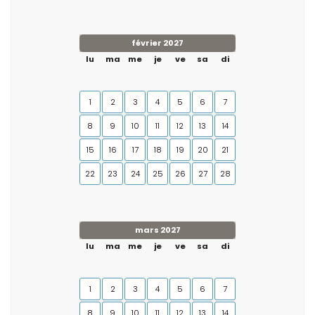
février 2027
lu
ma
me
je
ve
sa
di
1
2
3
4
5
6
7
8
9
10
11
12
13
14
15
16
17
18
19
20
21
22
23
24
25
26
27
28
mars 2027
lu
ma
me
je
ve
sa
di
1
2
3
4
5
6
7
8
9
10
11
12
13
14