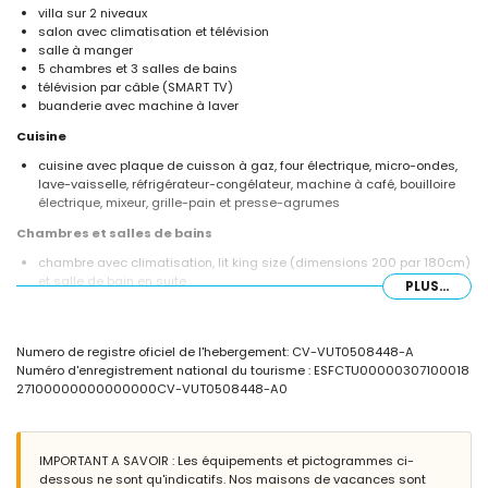
villa sur 2 niveaux
salon avec climatisation et télévision
salle à manger
5 chambres et 3 salles de bains
télévision par câble (SMART TV)
buanderie avec machine à laver
Cuisine
cuisine avec plaque de cuisson à gaz, four électrique, micro-ondes,
lave-vaisselle, réfrigérateur-congélateur, machine à café, bouilloire
électrique, mixeur, grille-pain et presse-agrumes
Chambres et salles de bains
chambre avec climatisation, lit king size (dimensions 200 par 180cm)
et salle de bain en suite
PLUS...
chambre avec climatisation, lit queen size (dimensions 200 par
160cm) et salle de bain en suite
chambre avec climatisation, lit king size (dimensions 190 par 180cm)
Numero de registre oficiel de l'hebergement: CV-VUT0508448-A
chambre avec climatisation, lit queen size (dimensions 200 par
Numéro d'enregistrement national du tourisme : ESFCTU00000307100018
150cm)
27100000000000000CV-VUT0508448-A0
chambre avec climatisation et 2 lits simples (dimensions 190 par
90cm)
salle de bain en suite avec lavabo simple, douche, bidet et toilette
salle de bain en suite avec double lavabo, douche et toilette
IMPORTANT A SAVOIR : Les équipements et pictogrammes ci-
salle de bain avec lavabo simple, combinaison baignoire/douche et
dessous ne sont qu'indicatifs. Nos maisons de vacances sont
toilette