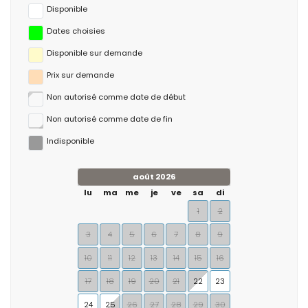
Disponible
Dates choisies
Disponible sur demande
Prix ​​sur demande
Non autorisé comme date de début
Non autorisé comme date de fin
Indisponible
août 2026
lu
ma
me
je
ve
sa
di
1
2
3
4
5
6
7
8
9
10
11
12
13
14
15
16
17
18
19
20
21
22
23
24
25
26
27
28
29
30