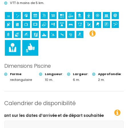
VTT à moins de 5 km.
Sports
tennis, randonnée, VTT, cyclisme, escalade, canoë, kayak, plongée,
snorkeling et surf (à moins de 5 kilomètres de la villa)
golf (Club de Golf, Jávea) et équitation (à moins de 10 kilomètres de
la villa)
Dimensions Piscine
Forme
:
Longueur
:
Largeur
:
Approfondie
:
rectangulaire
10 m.
6 m.
2 m.
Calendrier de disponibilité
rrivée et de départ souhaitées !