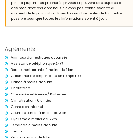
pour la plupart des propriétés privées et peuvent être sujettes à
des modifications dont nous n'avons pas connaissance au
Extérieur de la villa
moment de la publication. Nous faisons bien entendu tout notre
grand terrain
possible pour que toutes les informations soient à jour.
piscine privée mesurant 10m x 6m et 2m de profondeur
beau jardin gazonné avec arbres et mobilier de jardin avec transats
3 terrasses, dont une couverte
barbecue
douche extérieure
Agréments
espace salon extérieur et espace salle à manger
2 places de parking privées
Animaux domestiques autorisés.
Informations supplémentaires
Assistance téléphonique 24/7
Bars et restaurants à moins de 1 km.
ville la plus proche : Jávea (à moins de 4 kilomètres de la villa)
rivière ou rives les plus proches : Mediterráneo, Jávea (à moins de 3
Calendrier de disponibilité en temps réel
kilomètres de la villa)
Canoë à moins de 5 km.
plage la plus proche : El Arenal, Jávea (à moins de 3 kilomètres de la
Chauffage
villa)
Cheminée extérieure / Barbecue
port le plus proche : Nou Fontana (à moins de 3 kilomètres de la villa)
Climatisation (6 unités)
parc le plus proche : Pinosol (à moins de 4 kilomètres de la villa)
aéroport le plus proche : Alicante (à moins de 100 kilomètres de la
Connexion Internet
villa)
Court de tennis à moins de 3 km.
deuxième aéroport le plus proche : Valence (> 100 kilomètres)
Cyclisme à moins de 5 km.
fumer n'est pas autorisé
Escalade à moins de 5 km.
animaux de compagnie autorisés
Jardin
L'hébergement convient très bien aux familles avec enfants
Kayak à moins de 5 km.