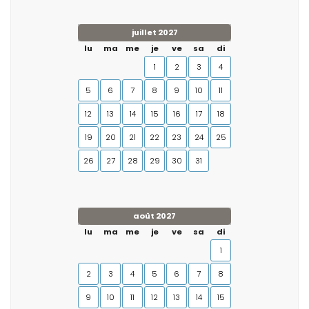
juillet 2027
lu
ma
me
je
ve
sa
di
1
2
3
4
5
6
7
8
9
10
11
12
13
14
15
16
17
18
19
20
21
22
23
24
25
26
27
28
29
30
31
août 2027
lu
ma
me
je
ve
sa
di
1
2
3
4
5
6
7
8
9
10
11
12
13
14
15