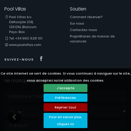
Pool Villas
Soutien
Pool Villas b.v.
Comment réserver?
Deltazijde 20B,
Sur nous
1261ZM, Blaricum
Contactez-nous
Pays-Bas
Propriétaires de maison de
Tel: +34 960 628 101
vacances
www.poolvillas.com
Visit our Facebook page
SUIVEZ-NOUS
Ce site internet se sert de cookies. Si vous continuez à naviguer sur le site,
Ne manquez jamais nos offres
vous acceptez notre utilisation des cookies.
J'accepte
Préférences
Titre
Rejeter tout
:
Pour en savoir plus,
cliquez ici