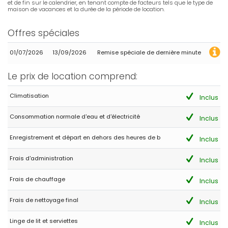
et de fin sur le calendrier, en tenant compte de facteurs tels que le type de
maison de vacances et la durée de la période de location.
Offres spéciales
- 9,1
Groupes d'amis - Juillet 2026 - Royaume-Uni :
01/07/2026
13/09/2026
Remise spéciale de dernière minute
(Texte original)
Loved the villa. Air conditioning throughout was brilliant and well
appreciated. Outside area was fantastic - with retractable
Le prix de location comprend:
awning that gave much needed shade. Pool was lovely.
Fantastic views.
Climatisation
Inclus
(Traduit par Google)
Nous avons adoré la villa. La climatisation était parfaite et très
Consommation normale d'eau et d'électricité
Inclus
appréciable. L'espace extérieur était fantastique, avec un store
rétractable qui offrait une ombre bienvenue. La piscine était
Enregistrement et départ en dehors des heures de b
Inclus
charmante. La vue était magnifique.
Frais d'administration
Inclus
- 7,3
Frais de chauffage
Inclus
Couples d'âge mûr - Septembre 2025 - Allemagne :
(Texte original)
Frais de nettoyage final
Inclus
Best House of Jávea. 5-Star House…but If you don't like the sound
of jackhammers roaring from 8:00 a.m. onwards and trucks
Linge de lit et serviettes
Inclus
backing into parking beeping right next to your house and pool, if