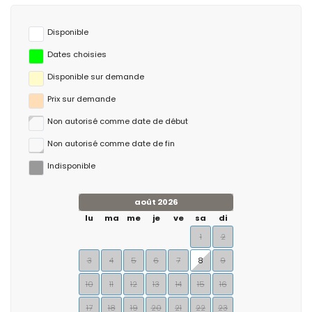
Disponible
Dates choisies
Disponible sur demande
Prix ​​sur demande
Non autorisé comme date de début
Non autorisé comme date de fin
Indisponible
août 2026
lu
ma
me
je
ve
sa
di
1
2
3
4
5
6
7
8
9
10
11
12
13
14
15
16
17
18
19
20
21
22
23