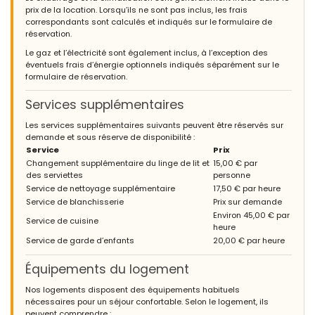
l'extérieur, cuisine et utilitaire avec tout ce dont nous avions
prix de la location. Lorsqu’ils ne sont pas inclus, les frais
besoin, grande piscine et à quelques pas de la plage, des
correspondants sont calculés et indiqués sur le formulaire de
supermarchés, des restaurants et des magasins.
réservation.
Le gaz et l’électricité sont également inclus, à l’exception des
éventuels frais d’énergie optionnels indiqués séparément sur le
- 9,3
formulaire de réservation.
Couples d'âge mûr - Mars 2023 - Suisse :
Services supplémentaires
(Texte original)
Wir hatten es sehr schön im la cofe. wir werden wieder kommen
Les services supplémentaires suivants peuvent être réservés sur
wenn das Haus dann noch zur Verfügung steht.
demande et sous réserve de disponibilité :
Service
Prix
(Traduit par Google)
Changement supplémentaire du linge de lit et
15,00 € par
Nous avons passé un bon moment à la café. nous reviendrons si
des serviettes
personne
la maison est encore disponible.
Service de nettoyage supplémentaire
17,50 € par heure
Service de blanchisserie
Prix sur demande
Environ 45,00 € par
Service de cuisine
heure
- 10,0
Service de garde d’enfants
20,00 € par heure
Couples d'âge mûr - Août 2022 - Royaume-Uni :
(Texte original)
Équipements du logement
What an amazing, perfect little gem of a villa! We would like to
keep it our secret so nobody else books it, we want it for
Nos logements disposent des équipements habituels
ourselves. You are 5 minutes walk down hill to the beautiful bars
nécessaires pour un séjour confortable. Selon le logement, ils
and restaurants, maybe 10 minutes on the way back. Whilst
peuvent comprendre :