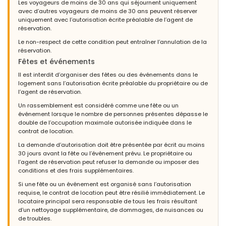
Les voyageurs de moins de 30 ans qui séjournent uniquement
avec d’autres voyageurs de moins de 30 ans peuvent réserver
uniquement avec l’autorisation écrite préalable de l’agent de
réservation.
- 9,9
Couples d'âge mûr - Juillet 2022 - Royaume-Uni :
Le non-respect de cette condition peut entraîner l’annulation de la
(Texte original)
réservation.
Villa La Cofa is perfect if you want a beautiful villa with a
Fêtes et événements
fantastic pool which is a five minute walk to many bars and
Il est interdit d’organiser des fêtes ou des événements dans le
restaurants.
logement sans l’autorisation écrite préalable du propriétaire ou de
l’agent de réservation.
(Traduit par Google)
La Villa La Cofa est parfaite si vous voulez une belle villa avec
Un rassemblement est considéré comme une fête ou un
une piscine fantastique qui se trouve à cinq minutes à pied de
événement lorsque le nombre de personnes présentes dépasse le
nombreux bars et restaurants.
double de l’occupation maximale autorisée indiquée dans le
contrat de location.
La demande d’autorisation doit être présentée par écrit au moins
30 jours avant la fête ou l’événement prévu. Le propriétaire ou
- 9,3
l’agent de réservation peut refuser la demande ou imposer des
Familles avec adolescents - Août 2021 - Pologne :
conditions et des frais supplémentaires.
(Texte original)
Si une fête ou un événement est organisé sans l’autorisation
3th time in the same place and we are going to visit it once
requise, le contrat de location peut être résilié immédiatement. Le
again :)
locataire principal sera responsable de tous les frais résultant
d’un nettoyage supplémentaire, de dommages, de nuisances ou
(Traduit par Google)
de troubles.
3ème fois au même endroit et nous allons le visiter encore une