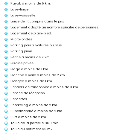
Kayak à moins de 5 km.
Jávea, Costa Blanca
Lave-linge
bar, promenade (Paseo Marítimo et Jávea) (à moins de 1000 mètres
Lave-vaisselle
de la maison)
Linge de lit compris dans le prix
cinéma, théâtre et discothèque (à moins de 5 kilomètres de la
maison)
Logement adapté au nombre spécifié de personnes.
Logement de plain-pied.
Sites et culture à Jávea, Costa Blanca
Micro-ondes
musée (Histórico de Jávea), église (Virgen de Loreto, Puerto, Jávea),
Parking pour 2 voitures ou plus
ruine (Molinos de Viento, Jávea), monument (Pueblo Histórico, Jávea),
Parking privé
bâtiment architectural (Histórico de Jávea), lieu historique (Pueblo
Pêche à moins de 2 km.
Histórico et Jávea) (à moins de 5 kilomètres de l'hébergement)
Piscine privée
palais (Palacio Real de Valencia) (à moins de 25 kilomètres de
l'hébergement)
Plage à moins de 1 km.
Planche à voile à moins de 2 km.
Sports
Plongée à moins de 1 km.
plongée (à moins de 1000 mètres de la villa)
Sentiers de randonnée à moins de 3 km.
tennis, randonnée, VTT, cyclisme, escalade, canoë, kayak, pêche,
Service de réception
snorkeling, surf et planche à voile (à moins de 5 kilomètres de la villa)
Serviettes
golf (Club de Golf de Jávea) et équitation (à moins de 10 kilomètres
Snorkeling à moins de 2 km.
de la villa)
Supermarché à moins de 2 km.
Surf à moins de 2 km.
Taille de la parcelle 800 m2.
Taille du bâtiment 95 m2.