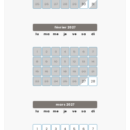
25
26
27
28
29
30
31
février 2027
lu
ma
me
je
ve
sa
di
1
2
3
4
5
6
7
8
9
10
11
12
13
14
15
16
17
18
19
20
21
22
23
24
25
26
27
28
mars 2027
lu
ma
me
je
ve
sa
di
1
2
3
4
5
6
7