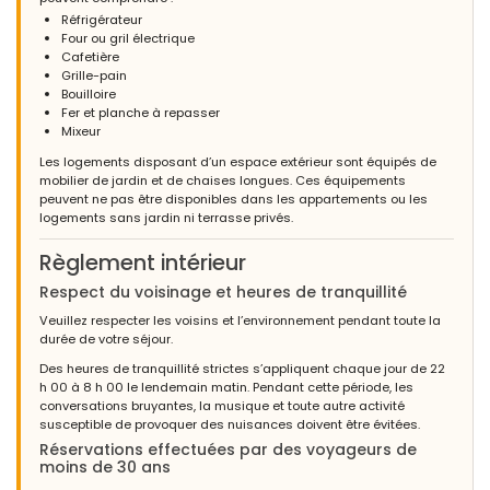
relaxing on your sun lounger next to the beautiful pool, you can
Réfrigérateur
hear the sea washing up onto the port shore. You have the most
Four ou gril électrique
stunning views over the port and along Javea beaches ! It's the
Cafetière
perfect little villa! We will be back!
Grille-pain
Bouilloire
(Traduit par Google)
Fer et planche à repasser
Quel petit bijou incroyable et parfait d'une villa! Nous aimerions
Mixeur
garder notre secret pour que personne d'autre ne le réserve,
nous le voulons pour nous-mêmes. Vous êtes à 5 minutes à pied
Les logements disposant d’un espace extérieur sont équipés de
des magnifiques bars et restaurants, peut-être à 10 minutes sur
mobilier de jardin et de chaises longues. Ces équipements
le chemin du retour. Pendant que vous vous détendez sur votre
peuvent ne pas être disponibles dans les appartements ou les
transat au bord de la belle piscine, vous pouvez entendre la mer
logements sans jardin ni terrasse privés.
déferler sur le rivage du port. Vous avez les plus belles vues sur
le port et le long des plages de Javea ! C'est la petite villa
Règlement intérieur
parfaite ! Nous serons de retour!
Respect du voisinage et heures de tranquillité
Veuillez respecter les voisins et l’environnement pendant toute la
durée de votre séjour.
- 9,9
Couples d'âge mûr - Août 2022 - Pologne :
Des heures de tranquillité strictes s’appliquent chaque jour de 22
h 00 à 8 h 00 le lendemain matin. Pendant cette période, les
(Texte original)
conversations bruyantes, la musique et toute autre activité
just perfect
susceptible de provoquer des nuisances doivent être évitées.
Réservations effectuées par des voyageurs de
(Traduit par Google)
moins de 30 ans
juste parfait