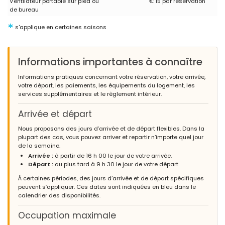
Ventilateur portable sur pied ou
€ 15 par réservation
(Traduit par Google)
de bureau
Excellent hébergement privé avec de belles vues.
*
s'applique en certaines saisons
- 9,4
Familles avec jeunes enfants - Octobre 2023 - Royaume-Uni :
Informations importantes à connaître
(Texte original)
Informations pratiques concernant votre réservation, votre arrivée,
We thoroughly enjoyed our stay, your villa is beautiful x
votre départ, les paiements, les équipements du logement, les
services supplémentaires et le règlement intérieur.
(Traduit par Google)
Nous avons vraiment apprécié notre séjour, votre villa est
Arrivée et départ
magnifique x
Nous proposons des jours d’arrivée et de départ flexibles. Dans la
plupart des cas, vous pouvez arriver et repartir n’importe quel jour
de la semaine.
- 9,4
Arrivée :
à partir de 16 h 00 le jour de votre arrivée.
Couples d'âge mûr - Juillet 2023 - Pologne :
Départ :
au plus tard à 9 h 30 le jour de votre départ.
(Texte original)
À certaines périodes, des jours d’arrivée et de départ spécifiques
5 consecutive years of stays :)
peuvent s’appliquer. Ces dates sont indiquées en bleu dans le
calendrier des disponibilités.
(Traduit par Google)
5 années consécutives de séjours :)
Occupation maximale