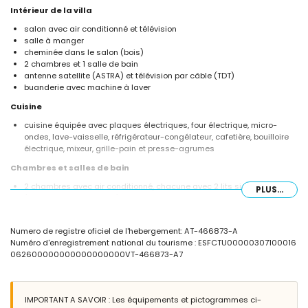
Intérieur de la villa
salon avec air conditionné et télévision
salle à manger
cheminée dans le salon (bois)
2 chambres et 1 salle de bain
antenne satellite (ASTRA) et télévision par câble (TDT)
buanderie avec machine à laver
Cuisine
cuisine équipée avec plaques électriques, four électrique, micro-
ondes, lave-vaisselle, réfrigérateur-congélateur, cafetière, bouilloire
électrique, mixeur, grille-pain et presse-agrumes
Chambres et salles de bain
2 chambres avec air conditionné, chacune avec 2 lits simples
PLUS...
(mesurant 200 x 90 cm)
salle de bain avec lavabo simple, douche, bidet et toilettes
Extérieur de la villa
Numero de registre oficiel de l'hebergement: AT-466873-A
Numéro d'enregistrement national du tourisme : ESFCTU00000307100016
piscine privée mesurant 8m x 4m et de 2m de profondeur
062600000000000000000VT-466873-A7
jardin arboré et mobilier de jardin avec transats
terrasse couverte
barbecue
douche extérieure
IMPORTANT A SAVOIR : Les équipements et pictogrammes ci-
espace salon extérieur et espace salle à manger extérieur