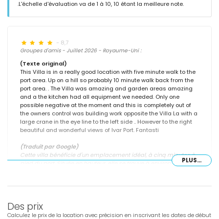
.L'échelle d'évaluation va de 1 à 10, 10 étant la meilleure note.
- 8,7
Groupes d'amis - Juillet 2026 - Royaume-Uni :
(Texte original)
This Villa is in a really good location with five minute walk to the
port area. Up on a hill so probably 10 minute walk back from the
port area. . The Villa was amazing and garden areas amazing
and a the kitchen had all equipment we needed. Only one
possible negative at the moment and this is completely out of
the owners control was building work opposite the Villa La with a
large crane in the eye line to the left side .. However to the right
beautiful and wonderful views of Ivar Port. Fantasti
(Traduit par Google)
Cette villa bénéficie d'un emplacement idéal, à cinq minutes à
PLUS...
pied du port. Située en hauteur, elle se trouve à environ dix
minutes de marche du port. La villa était magnifique, le jardin
superbe et la cuisine était entièrement équipée. Seul bémol,
indépendant de la volonté des propriétaires : des travaux en
face de la villa, avec une grande grue visible sur la gauche. En
Des prix
revanche, la vue sur le port d'Ivar est splendide sur la droite.
Fantastique !
Calculez le prix de la location avec précision en inscrivant les dates de début