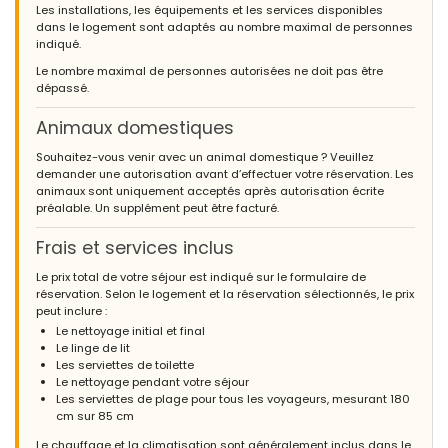
Les installations, les équipements et les services disponibles
dans le logement sont adaptés au nombre maximal de personnes
- 9,3
indiqué.
- Mai 2023 - Autriche :
Le nombre maximal de personnes autorisées ne doit pas être
(Texte original)
dépassé.
Einfach ein tolles Objekt, sehr empfehlenswert......
Animaux domestiques
(Traduit par Google)
Tout simplement un super objet, fortement recommandé ......
Souhaitez-vous venir avec un animal domestique ? Veuillez
demander une autorisation avant d’effectuer votre réservation. Les
animaux sont uniquement acceptés après autorisation écrite
préalable. Un supplément peut être facturé.
- 10,0
Familles avec jeunes enfants - Avril 2023 - Royaume-Uni :
Frais et services inclus
(Texte original)
Le prix total de votre séjour est indiqué sur le formulaire de
We’re a family with young children (6 and 9) and found the villa
réservation. Selon le logement et la réservation sélectionnés, le prix
and location had everything we needed. Lots of space inside
peut inclure :
and out, kitchen and utility with everything we needed, great
sized pool and a short walk to the beach, supermarkets,
Le nettoyage initial et final
restaurants and shops.
Le linge de lit
Les serviettes de toilette
(Traduit par Google)
Le nettoyage pendant votre séjour
Nous sommes une famille avec de jeunes enfants (6 et 9 ans) et
Les serviettes de plage pour tous les voyageurs, mesurant 180
avons trouvé que la villa et l'emplacement avaient tout ce dont
cm sur 85 cm
nous avions besoin. Beaucoup d'espace à l'intérieur et à
Le chauffage et la climatisation sont généralement inclus dans le