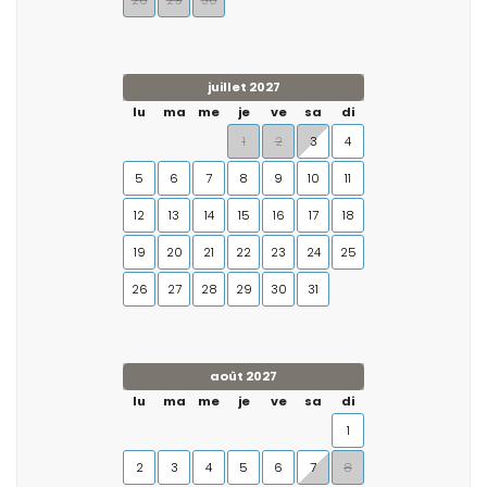
28
29
30
juillet 2027
lu
ma
me
je
ve
sa
di
1
2
3
4
5
6
7
8
9
10
11
12
13
14
15
16
17
18
19
20
21
22
23
24
25
26
27
28
29
30
31
août 2027
lu
ma
me
je
ve
sa
di
1
2
3
4
5
6
7
8