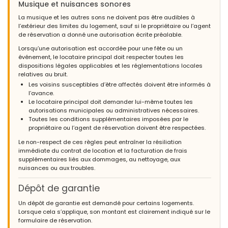
Musique et nuisances sonores
fois :)
La musique et les autres sons ne doivent pas être audibles à
l’extérieur des limites du logement, sauf si le propriétaire ou l’agent
de réservation a donné une autorisation écrite préalable.
- 8,1
Lorsqu’une autorisation est accordée pour une fête ou un
Couples d'âge mûr - Août 2020 - Pologne :
événement, le locataire principal doit respecter toutes les
(Texte original)
dispositions légales applicables et les réglementations locales
Excellent view on a bay
relatives au bruit.
Les voisins susceptibles d’être affectés doivent être informés à
(Traduit par Google)
l’avance.
Excellente vue sur une baie
Le locataire principal doit demander lui-même toutes les
autorisations municipales ou administratives nécessaires.
Toutes les conditions supplémentaires imposées par le
propriétaire ou l’agent de réservation doivent être respectées.
- 9,3
Le non-respect de ces règles peut entraîner la résiliation
Familles avec adolescents - Juillet 2020 - Belgique :
immédiate du contrat de location et la facturation de frais
9/10
supplémentaires liés aux dommages, au nettoyage, aux
nuisances ou aux troubles.
Dépôt de garantie
- 9,6
Un dépôt de garantie est demandé pour certains logements.
Couples d'âge mûr - Octobre 2019 - Allemagne :
Lorsque cela s’applique, son montant est clairement indiqué sur le
formulaire de réservation.
(Texte original)