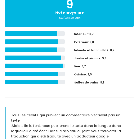
9
Note moyenne
64 Évaluations
Intérieur
: 8,7
Extérieur
: 8,8
Intimité et tranquillité
: 8,7
Jardin et piscine
: 9,4
Vue
: 9,7
Cuisine
: 8,9
Salles de bains
: 8,8
Tous les clients qui publient un commentaire n'écrivent pas un
texte.
.Mais s'ils le font, nous publierons le texte dans la langue dans
laquelle il a été écrit. Dans le tableau ci-joint, vous trouverez la
traduction qui a été traduite avec un traducteur google.