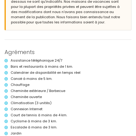
dessous ne sont qu'indicatifs. Nos maisons de vacances sont
garage privé et espace de stationnement couvert privé
pour la plupart des propriétés privées et peuvent être sujettes à
des modifications dont nous n'avons pas connaissance au
Informations supplémentaires
moment de la publication. Nous faisons bien entendu tout notre
ville la plus proche : Jávea (à moins de 3 kilomètres de la villa)
possible pour que toutes les informations soient à jour.
rivière ou rive la plus proche : Mediterráneo, Jávea (à moins de 1000
mètres de la villa)
plage la plus proche : La Grava, Puerto, Jávea (à moins de 1000
mètres de la villa)
port le plus proche : Aduanas del Mar (à moins de 1000 mètres de la
Agréments
villa)
parc le plus proche : Las Planas, Jávea (à moins de 5 kilomètres de la
Assistance téléphonique 24/7
villa)
Bars et restaurants à moins de 1 km.
aéroport le plus proche : Alicante (à moins de 100 kilomètres de la
Calendrier de disponibilité en temps réel
villa)
deuxième aéroport le plus proche : Valence (> 100 kilomètres)
Canoë à moins de 5 km.
les animaux domestiques ne sont pas admis
Chauffage
L'hébergement est très approprié pour les familles avec enfants
Cheminée extérieure / Barbecue
Installations et services inclus dans le prix de location de la villa
Cheminée ouverte
Climatisation (3 unités)
internet (WiFi)
Connexion Internet
fer et planche à repasser
Court de tennis à moins de 4 km.
linge de lit et serviettes
service de réception et service d'urgence 24h/24
Cyclisme à moins de 3 km.
chauffage central et air conditionné
Escalade à moins de 3 km.
Jardin
Activités de divertissement et de loisirs pour vos vacances à