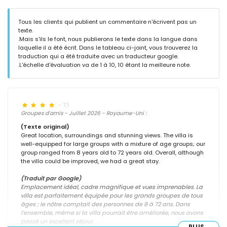
Tous les clients qui publient un commentaire n'écrivent pas un
texte.
.Mais s'ils le font, nous publierons le texte dans la langue dans
laquelle il a été écrit. Dans le tableau ci-joint, vous trouverez la
traduction qui a été traduite avec un traducteur google.
.L'échelle d'évaluation va de 1 à 10, 10 étant la meilleure note.
- 7,1
Groupes d'amis - Juillet 2026 - Royaume-Uni :
(Texte original)
Great location, surroundings and stunning views. The villa is
well-equipped for large groups with a mixture of age groups; our
group ranged from 8 years old to 72 years old. Overall, although
the villa could be improved, we had a great stay.
(Traduit par Google)
Emplacement idéal, cadre magnifique et vues imprenables. La
villa est parfaitement équipée pour les grands groupes de tous
âges ; le nôtre comptait des personnes de 8 à 72 ans. Dans
l’ensemble, même si la villa pourrait être améliorée, nous avons
passé un excellent séjour.