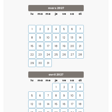
mars 2027
lu
ma
me
je
ve
sa
di
1
2
3
4
5
6
7
8
9
10
11
12
13
14
15
16
17
18
19
20
21
22
23
24
25
26
27
28
29
30
31
avril 2027
lu
ma
me
je
ve
sa
di
1
2
3
4
5
6
7
8
9
10
11
12
13
14
15
16
17
18