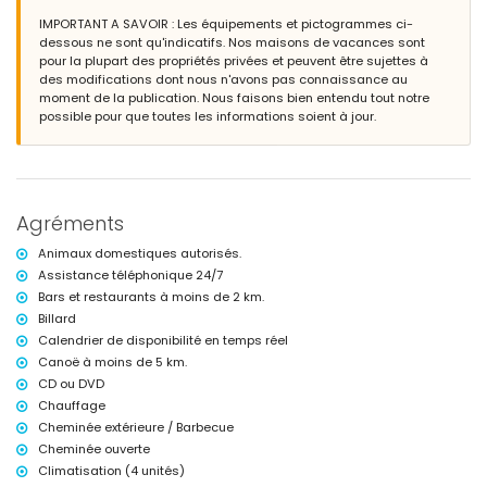
toilettes
IMPORTANT A SAVOIR : Les équipements et pictogrammes ci-
salle de bains avec lavabo simple, combinaison baignoire/douche,
dessous ne sont qu'indicatifs. Nos maisons de vacances sont
bidet et toilettes
pour la plupart des propriétés privées et peuvent être sujettes à
3 salles de bains chacune avec lavabo simple, douche et toilettes
des modifications dont nous n'avons pas connaissance au
moment de la publication. Nous faisons bien entendu tout notre
Extérieur de la villa
possible pour que toutes les informations soient à jour.
grand terrain clôturé
piscine privée mesurant 12m x 6m et 2m de profondeur
beau jardin avec pelouse, arbres et mobilier de jardin avec transats
2 terrasses couvertes
cuisine extérieure et barbecue
Agréments
espace salon extérieur et espace repas extérieur
2 places de parking couvertes privées et 3 places de parking privées
Animaux domestiques autorisés.
Informations supplémentaires
Assistance téléphonique 24/7
Bars et restaurants à moins de 2 km.
ville la plus proche : Jávea (à moins de 5 kilomètres de la villa)
rivière ou bord de mer le plus proche : Mediterráneo, Jávea (à moins
Billard
de 2 kilomètres de la villa)
Calendrier de disponibilité en temps réel
plage la plus proche : El Arenal, Jávea (à moins de 2 kilomètres de la
Canoë à moins de 5 km.
villa)
CD ou DVD
port le plus proche : Canal de la Fontana (à moins de 2 kilomètres de
Chauffage
la villa)
parc le plus proche : Parque Pinosol, Jávea (à moins de 2 kilomètres
Cheminée extérieure / Barbecue
de la villa)
Cheminée ouverte
aéroport le plus proche : Alicante (à moins de 100 kilomètres de la
Climatisation (4 unités)
villa)