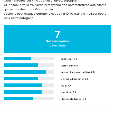
Commentaires sur Villa Jasmin à Javea, Espagne.
Ci-dessous vous trouverez la moyenne des commentaires des clients
qui sont restés dans Villa Jasmin.
L'échelle pour chaque catégorie est de 1 à 10, 10 étant le meilleur score
pour cette catégorie.
7
Note moyenne
22 Évaluations
Intérieur
: 5,5
Extérieur
: 6,9
Intimité et tranquillité
: 8,5
Jardin et piscine
: 6,9
Vue
: 7,7
Cuisine
: 7,6
Salles de bains
: 5,8