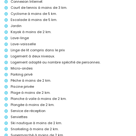
Connexion Internet
deuxième aéroport le plus proche : Valence (> 100 kilomètres)
Court de tennis à moins de 3 km.
animaux domestiques admis
Cyclisme à moins de 5 km.
L'hébergement est très adapté aux familles avec enfants
Escalade à moins de 5 km.
Équipements et services inclus dans le prix de location de la villa
Jardin
internet (WiFi)
Kayak à moins de 2 km.
fer et planche à repasser
Lave-linge
linge de lit et serviettes
Lave-vaisselle
service de réception et service d'urgence 24h/24
Linge de lit compris dans le prix
billard et ping-pong
Logement à deux niveaux.
chauffage central et climatisation
Logement adapté au nombre spécifié de personnes.
Équipements et services avec supplément
Micro-ondes
lit supplémentaire et lits/couffins pour enfants (sur demande)
Parking privé
Pêche à moins de 2 km.
Divertissements et activités de loisirs pour vos vacances à Jávea,
Piscine privée
Costa Blanca
Plage à moins de 2 km.
cinéma, théâtre, discothèque, bar, promenade (El Arenal et Jávea) (à
Planche à voile à moins de 2 km.
moins de 5 kilomètres de la maison)
Plongée à moins de 2 km.
Sites et culture à Jávea, Costa Blanca
Service de réception
Serviettes
musée (Histórico de Jávea), église (Virgen de Loreto, Puerto, Jávea),
ruine (Pueblo Histórico, Jávea), monument (Molinos de Viento, Jávea),
Ski nautique à moins de 2 km.
bâtiment architectural (Pueblo Histórico, Jávea), site historique
Snorkeling à moins de 2 km.
(Histórico et Jávea) (à moins de 5 kilomètres de l'hébergement)
Supermarché à moins de 2 km.