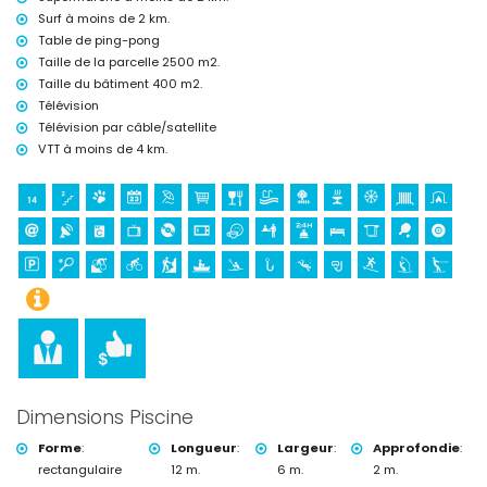
château (Portal de la Vila et Denia) (à moins de 25 kilomètres de
Surf à moins de 2 km.
l'hébergement)
Table de ping-pong
Sports
Taille de la parcelle 2500 m2.
Taille du bâtiment 400 m2.
tennis, VTT, cyclisme, escalade, canoë, kayak, pêche, plongée, plongée
avec tuba, surf, planche à voile et ski nautique (à moins de 5
Télévision
kilomètres de la villa)
Télévision par câble/satellite
golf (Club de Golf de Jávea) et équitation (à moins de 10 kilomètres
VTT à moins de 4 km.
de la villa)
Dimensions Piscine
Forme
:
Longueur
:
Largeur
:
Approfondie
:
rectangulaire
12 m.
6 m.
2 m.