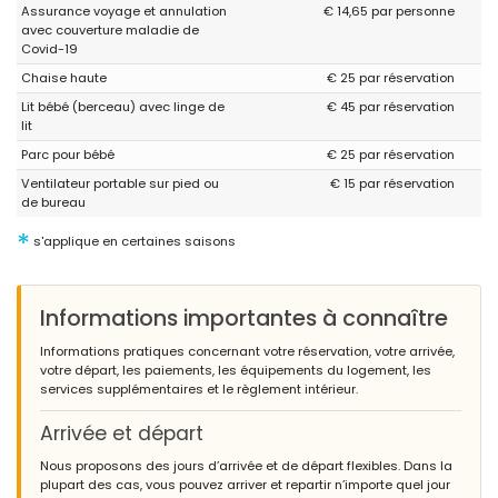
Assurance voyage et annulation
€ 14,65 par personne
avec couverture maladie de
Covid-19
- 8,9
Chaise haute
€ 25 par réservation
Groupes d'amis - Juillet 2020 - Espagne :
Lit bébé (berceau) avec linge de
€ 45 par réservation
(Texte original)
lit
Todo fantástico pero llevad repelente antimosquitos
Parc pour bébé
€ 25 par réservation
(Traduit par Google)
Ventilateur portable sur pied ou
€ 15 par réservation
Tout est fantastique mais apportez un anti-moustique
de bureau
*
s'applique en certaines saisons
Informations importantes à connaître
Informations pratiques concernant votre réservation, votre arrivée,
votre départ, les paiements, les équipements du logement, les
services supplémentaires et le règlement intérieur.
Arrivée et départ
Nous proposons des jours d’arrivée et de départ flexibles. Dans la
plupart des cas, vous pouvez arriver et repartir n’importe quel jour