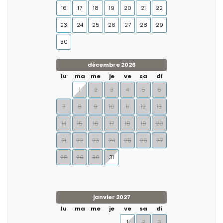
16
17
18
19
20
21
22
23
24
25
26
27
28
29
30
décembre 2026
lu
ma
me
je
ve
sa
di
1
2
3
4
5
6
7
8
9
10
11
12
13
14
15
16
17
18
19
20
21
22
23
24
25
26
27
28
29
30
31
janvier 2027
lu
ma
me
je
ve
sa
di
1
2
3