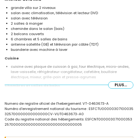
grande villa sur 2 niveaux
salon avec climatisation, télévision et lecteur DVD
salon avec télévision
2 salles à manger
cheminée dans le salon (bois)
2 balcons couverts
6 chambres et 5 salles de bains
antenne satellite (GB) et télévision par câble (TDT)
buanderie avec machine à laver
Cuisine
cuisine avec plaque de cuisson à gaz, four électrique, micro-ondes,
lave-vaisselle, réfrigérateur-congélateur, cafetière, bouilloire
électrique, mixeur, grille-pain et presse-agrumes
PLUS...
Chambres et salles de bains
chambre avec climatisation, lit queen size (mesurant 190 x 150 cm) et
salle de bains en suite
Numero de registre oficiel de l'hebergement: VT-0463673-A
chambre avec 2 lits simples (1 mesurant 190 x 90 cm et 1 mesurant
Numéro d'enregistrement national du tourisme : ESFCTU00000307100035
190 x 80 cm) et lit superposé (mesurant 190 x 90 cm)
325700000000000000CV-VUT0463673-A0
chambre avec climatisation, lit queen size (mesurant 190 x 150 cm)
Code du registre national des hébergements: ESFCNT000003071000353
chambre avec lit double (mesurant 190 x 135 cm)
25700000000000000000000000000005
chambre avec climatisation, 2 lits simples (mesurant 190 x 70 cm)
chambre avec 2 lits simples (mesurant 190 x 80 cm) et ventilateur
salle de bains en suite avec lavabo simple, baignoire, douche et