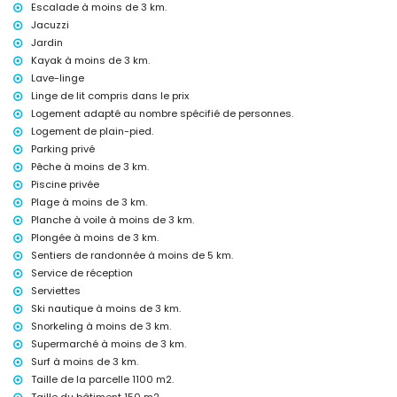
Escalade à moins de 3 km.
internet (WiFi)
Jacuzzi
aspirateur, fer et table à repasser
Jardin
linge de lit et serviettes
Kayak à moins de 3 km.
service d'accueil et service d'urgence 24h/24
Lave-linge
chauffage central et climatisation
Linge de lit compris dans le prix
Équipements et services à supplément
Logement adapté au nombre spécifié de personnes.
jacuzzi extérieur
Logement de plain-pied.
lit supplémentaire et lits/berceaux pour enfants (sur demande)
Parking privé
Pêche à moins de 3 km.
Divertissements et activités de loisirs pour vos vacances à Jávea,
Costa Blanca
Piscine privée
Plage à moins de 3 km.
cinéma, théâtre, discothèque, bar, promenade (El Arenal et Jávea) (à
Planche à voile à moins de 3 km.
moins de 5 kilomètres de la maison)
Plongée à moins de 3 km.
Sites et culture à Jávea, Costa Blanca
Sentiers de randonnée à moins de 5 km.
musée (Pueblo Histórico, Jávea), église (San Bartolomé, Jávea), ruine
Service de réception
(Pueblo Histórico, Jávea), monument (Pueblo Histórico, Jávea),
Serviettes
bâtiment architectural (Pueblo Histórico, Jávea), lieu historique
Ski nautique à moins de 3 km.
(Pueblo Histórico et Jávea) (à moins de 5 kilomètres de
Snorkeling à moins de 3 km.
l'hébergement)
Supermarché à moins de 3 km.
château (Portal de la Vila et Dénia) (à moins de 25 kilomètres de
l'hébergement)
Surf à moins de 3 km.
Taille de la parcelle 1100 m2.
Sports