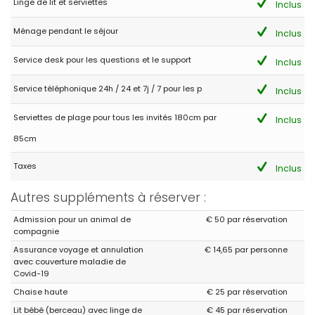
Linge de lit et serviettes
Inclus
- 8,6
Familles avec adolescents - Mai 2018 - Espagne :
Ménage pendant le séjour
Inclus
(Texte original)
Chalet muy acogedor, maravilloso
Service desk pour les questions et le support
Inclus
(Traduit par Google)
Service téléphonique 24h / 24 et 7j / 7 pour les p
Inclus
Très confortable, magnifique chalet
Serviettes de plage pour tous les invités 180cm par
Inclus
85cm
- 8,1
Familles avec jeunes enfants - Mai 2018 - Allemagne :
Taxes
Inclus
(Texte original)
Sehr schönes und vor allem großes Haus mit einer super
Autres suppléments à réserver :
Outdoor-Küche. Der Pool ist ebenfalls Klasse.Mit dem Auto ist
man zügig zum Einkaufen oder an unterschiedlichen
Admission pour un animal de
€ 50 par réservation
Stränden.Immer wieder!!!
compagnie
Sehr schönes Haus mit Garten, tolle Outdoor-Küche, alles in
allem ein sehr schönes Objekt.
Assurance voyage et annulation
€ 14,65 par personne
avec couverture maladie de
(Traduit par Google)
Covid-19
Très belle et surtout grande maison avec une grande cuisine
Chaise haute
€ 25 par réservation
extérieure. La piscine est super aussi. Vous pouvez rapidement
faire du shopping ou vous rendre sur différentes plages en
Lit bébé (berceau) avec linge de
€ 45 par réservation