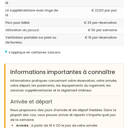
voiture. Encore et encore!!!
lit
Très belle maison avec jardin, grande cuisine extérieure, dans
Lit supplémentaire avec linge de
€ 22,50 par jour
l'ensemble une très belle propriété.
lit
Parc pour bébé
€ 25 par réservation
Utilisation du jacuzzi
€ 55 par semaine
- 8,1
Familles avec jeunes enfants - Août 2017 - Royaume-Uni :
Ventilateur portable sur pied ou
€ 15 par réservation
de bureau
(Texte original)
really nice and comfortable villa. Two very well equipped
*
s'applique en certaines saisons
kitchens with a dishwasher and large fridge freezer in each.
Plenty of indoor and outdoor seating space. Large pool and car
parking for 3 cars. We were 3 families with young and older
children and all had a very enjoyable time would highly
Informations importantes à connaître
recommend.
Informations pratiques concernant votre réservation, votre arrivée,
(Traduit par Google)
votre départ, les paiements, les équipements du logement, les
villa vraiment agréable et confortable. Deux cuisines très bien
services supplémentaires et le règlement intérieur.
équipées avec un lave-vaisselle et un grand réfrigérateur-
congélateur dans chacune. Beaucoup d'espace pour s'asseoir à
Arrivée et départ
l'intérieur et à l'extérieur. Grande piscine et parking pour 3
voitures. Nous étions 3 familles avec des enfants jeunes et plus
Nous proposons des jours d’arrivée et de départ flexibles. Dans la
âgés et nous avons tous passé un moment très agréable, je le
plupart des cas, vous pouvez arriver et repartir n’importe quel jour
recommande vivement.
de la semaine.
Arrivée :
à partir de 16 h 00 le jour de votre arrivée.