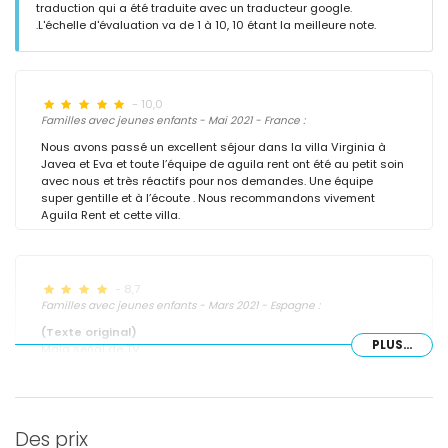
traduction qui a été traduite avec un traducteur google.
.L'échelle d'évaluation va de 1 à 10, 10 étant la meilleure note.
- 10,0
Familles avec jeunes enfants - Mai 2021 - France :
Nous avons passé un excellent séjour dans la villa Virginia à
Javea et Eva et toute l’équipe de aguila rent ont été au petit soin
avec nous et très réactifs pour nos demandes. Une équipe
super gentille et à l’écoute . Nous recommandons vivement
Aguila Rent et cette villa.
- 8,7
Familles avec jeunes enfants - Mars 2021 - Espagne :
(Texte original)
PLUS...
Mala señal de TV.
(Traduit par Google)
Mauvais signal TV.
Des prix