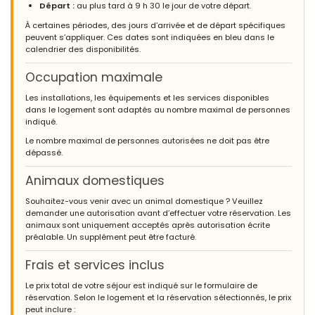
Départ :
au plus tard à 9 h 30 le jour de votre départ.
À certaines périodes, des jours d’arrivée et de départ spécifiques
- 8,4
peuvent s’appliquer. Ces dates sont indiquées en bleu dans le
Familles avec jeunes enfants - Août 2015 - Espagne :
calendrier des disponibilités.
(Texte original)
Casa muy cómoda y bien equipada, en zona tranquila.
Occupation maximale
Casa muy cómoda y muy bien equipada, sobre todo en
utensilios de cocina. A mejorar: la puerta de entrada a la
Les installations, les équipements et les services disponibles
cochera tardaba en responder, y quizás el diseño del mobiliario
dans le logement sont adaptés au nombre maximal de personnes
está algo anticuado. Aunque en muy buen estado.Gracias
indiqué.
(Traduit par Google)
Le nombre maximal de personnes autorisées ne doit pas être
Maison très confortable et bien équipée, dans un quartier
dépassé.
calme.
Maison très confortable et très bien équipée, notamment en
Animaux domestiques
ustensiles de cuisine. A améliorer : la porte d'entrée du garage a
été lente à réagir, et peut-être que le design du mobilier est un
Souhaitez-vous venir avec un animal domestique ? Veuillez
peu dépassé. Bien qu'en très bon état. Merci
demander une autorisation avant d’effectuer votre réservation. Les
animaux sont uniquement acceptés après autorisation écrite
préalable. Un supplément peut être facturé.
Frais et services inclus
- 8,0
Groupes d'amis - Août 2014 - France :
Le prix total de votre séjour est indiqué sur le formulaire de
Maison très agréable à vivre pour les vacances avec sa cuisine
réservation. Selon le logement et la réservation sélectionnés, le prix
extérieure et sa belle piscine.
peut inclure :