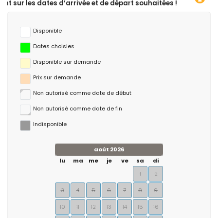
rrivée et de départ souhaitées !
Disponible
Dates choisies
Disponible sur demande
Prix ​​sur demande
Non autorisé comme date de début
Non autorisé comme date de fin
Indisponible
août 2026
lu
ma
me
je
ve
sa
di
1
2
3
4
5
6
7
8
9
10
11
12
13
14
15
16