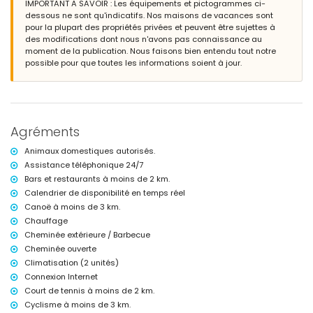
IMPORTANT A SAVOIR : Les équipements et pictogrammes ci-
Extérieur de la villa
dessous ne sont qu'indicatifs. Nos maisons de vacances sont
grand terrain clos
pour la plupart des propriétés privées et peuvent être sujettes à
piscine privée de 10m x 5m et 2m de profondeur
des modifications dont nous n'avons pas connaissance au
beau jardin arboré avec mobilier de jardin et transats
moment de la publication. Nous faisons bien entendu tout notre
2 terrasses, dont 1 couverte
possible pour que toutes les informations soient à jour.
cuisine extérieure et barbecue
coin salon extérieur et coin repas extérieur
2 places de parking privées couvertes et sécurisées
Informations supplémentaires
Agréments
ville la plus proche : Jávea (à moins de 5 kilomètres de la villa)
rive ou bord de mer le plus proche : Mediterráneo, Jávea (à moins de 3
Animaux domestiques autorisés.
kilomètres de la villa)
Assistance téléphonique 24/7
plage la plus proche : Cala de la Barraca, Jávea (à moins de 3
Bars et restaurants à moins de 2 km.
kilomètres de la villa)
Calendrier de disponibilité en temps réel
port le plus proche : Duanes del Mar, Jávea (à moins de 5 kilomètres
de la villa)
Canoë à moins de 3 km.
parc le plus proche : La Guardia, Jávea (à moins de 3 kilomètres de la
Chauffage
villa)
Cheminée extérieure / Barbecue
aéroport le plus proche : Alicante (à moins de 100 kilomètres de la
Cheminée ouverte
villa)
Climatisation (2 unités)
deuxième aéroport le plus proche : Valence (> 100 kilomètres)
Connexion Internet
animaux domestiques admis
L'hébergement est très adapté aux familles avec enfants
Court de tennis à moins de 2 km.
Cyclisme à moins de 3 km.
Équipements et services inclus dans le prix de location de la villa