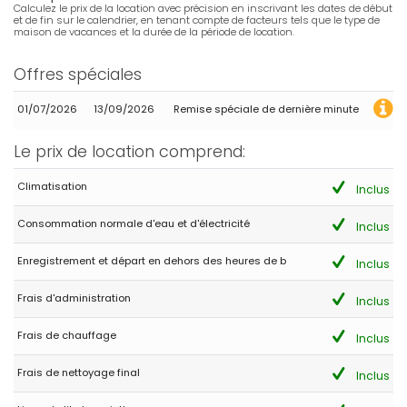
Calculez le prix de la location avec précision en inscrivant les dates de début
et de fin sur le calendrier, en tenant compte de facteurs tels que le type de
- 7,9
maison de vacances et la durée de la période de location.
Familles avec jeunes enfants - Octobre 2020 - Espagne :
(Texte original)
Offres spéciales
Chalet acogedor y tranquilo, con una localizacion inmejorable.
(Traduit par Google)
01/07/2026
13/09/2026
Remise spéciale de dernière minute
Chalet confortable et calme, avec un emplacement imbattable.
Le prix de location comprend:
Climatisation
Inclus
- 8,9
Familles avec jeunes enfants - Octobre 2019 - France :
Consommation normale d'eau et d'électricité
Inclus
Superbe villa avec piscine. Au calme et bien localisée !
Enregistrement et départ en dehors des heures de b
Inclus
Frais d'administration
Inclus
- 8,0
Familles avec adolescents - Juillet 2018 - France :
Frais de chauffage
Inclus
Belle maison avec suffisamment de vaisselle, chaises,
parasols, transats.MAISON TRÈS BIEN TRÈS BONNES PRESTATIONS
Frais de nettoyage final
Inclus