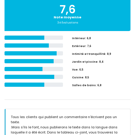
7,6
Note moyenne
34 Évaluations
Intérieur
: 6,8
Extérieur
: 7,6
Intimité et tranquillité
: 8,9
Jardin et piscine
: 8,4
Vue
: 6,5
Cuisine
: 8,5
Salles de bains
: 6,8
Tous les clients qui publient un commentaire n'écrivent pas un
texte.
.Mais s'ils le font, nous publierons le texte dans la langue dans
laquelle il a été écrit. Dans le tableau ci-joint, vous trouverez la