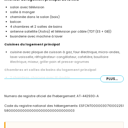
salon avec télévision
salle à manger
cheminée dans le salon (bois)
balcon
4 chambres et 2 salles de bains
antenne satellite (Astra) et télévision par câble (TDT (ES + GB))
buanderie avec machine à laver
Cuisines du logement principal
cuisine avec plaque de cuisson à gaz, four électrique, micro-ondes,
lave-vaisselle, réfrigérateur-congélateur, cafetière, bouilloire
électrique, mixeur, grille-pain et presse-agrumes
Chambres et salles de bains du logement principal
2 chambres, chacune avec lit double
PLUS...
2 chambres, chacune avec 2 lits simples
salle de bains avec lavabo simple, combinaison baignoire/douche et
toilettes
Numero de registre oficiel de l'hebergement: AT-442930-A
salle de bains avec lavabo simple, douche et toilettes
Intérieur de l'unité séparée
Code du registre national des hébergements: ESFCNT0000030710002251
5800000000000000000000000000003
cuisine avec réfrigérateur et cafetière
chambre avec climatisation, lit double et salle de bain en suite
salle de bain en suite avec douche et toilettes