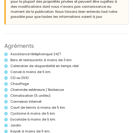
pour la plupart des propriétés privées et peuvent être sujettes à
piscine privée chauffée mesurant 10m x 5m et 2m de profondeur
des modifications dont nous n'avons pas connaissance au
beau jardin gazonné avec gravier, arbres et mobilier de jardin avec
moment de la publication. Nous faisons bien entendu tout notre
chaises longues
possible pour que toutes les informations soient à jour.
terrasse couverte
barbecue
3 places de parking privées
Plus d'informations
Agréments
ville la plus proche : Javea (dans un rayon de 5 kilomètres de la villa)
berges ou rivage les plus proches : Méditerranée, Javea (dans un
Assistance téléphonique 24/7
rayon de 5 kilomètres de la villa)
Bars et restaurants à moins de 3 km.
plage la plus proche : Playa del Arenal (dans un rayon de 5 kilomètres
Calendrier de disponibilité en temps réel
de la villa)
port le plus proche : La Fontana, Javea (dans un rayon de 5 kilomètres
Canoë à moins de 5 km.
de la villa)
CD ou DVD
parc le plus proche : Pinosol, Javea (dans un rayon de 4 kilomètres de
Chauffage
la villa)
Cheminée extérieure / Barbecue
aéroport le plus proche : Alicante (dans un rayon de 100 kilomètres de
Climatisation (5 unités)
la villa)
deuxième aéroport le plus proche : Valence (> 100 kilomètres)
Connexion Internet
les animaux de compagnie ne sont pas autorisés
Court de tennis à moins de 5 km.
L'hébergement est très adapté aux familles avec enfants
Cyclisme à moins de 5 km.
Escalade à moins de 5 km.
Équipements et services inclus dans le prix de la location de la
villa
Jardin
Kayak à moins de 5 km.
internet (WiFi)