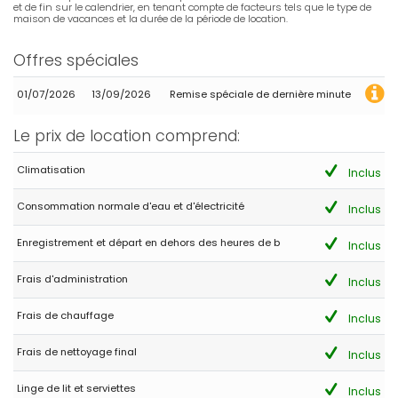
fabuleux; les vues panoramiques étaient tout simplement
et de fin sur le calendrier, en tenant compte de facteurs tels que le type de
maison de vacances et la durée de la période de location.
magnifiques. Nous avons vraiment aimé le fait qu'il n'y ait qu'un
seul niveau - cela a fonctionné pour nous avec des enfants car
nous nous sentions plus en sécurité et nous étions plus heureux.
Offres spéciales
Nous réserverons certainement à nouveau la villa.
01/07/2026
13/09/2026
Remise spéciale de dernière minute
- 7,7
Le prix de location comprend:
Familles avec adolescents - Août 2022 - Espagne :
(Texte original)
Climatisation
Inclus
Casa espaciosa con mucho armario. Es luminosa y muy
tranquila.
Consommation normale d'eau et d'électricité
Inclus
(Traduit par Google)
Enregistrement et départ en dehors des heures de b
Maison spacieuse avec beaucoup de placard. Il est lumineux et
Inclus
très calme.
Frais d'administration
Inclus
Frais de chauffage
Inclus
- 9,4
Familles avec jeunes enfants - Août 2018 - Espagne :
Frais de nettoyage final
Inclus
(Texte original)
Todo perfecto, no tuvimos problema. Si van con bebes, la casa
Linge de lit et serviettes
Inclus
no tiene batidora. Todo el resto perfecto