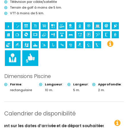
Télévision par câble/satellite
tennis, golf, randonnée, VTT, cyclisme, escalade, canoë, kayak, pêche,
Terrain de golf à moins de 5 km.
plongée, snorkeling, surf, planche à voile et ski nautique (dans un
rayon de 5 kilomètres de la villa)
VTT à moins de 5 km.
équitation (dans un rayon de 10 kilomètres de la villa)
Dimensions Piscine
Forme
:
Longueur
:
Largeur
:
Approfondie
:
rectangulaire
10 m.
5 m.
2 m.
Calendrier de disponibilité
d’arrivée et de départ souhaitées !