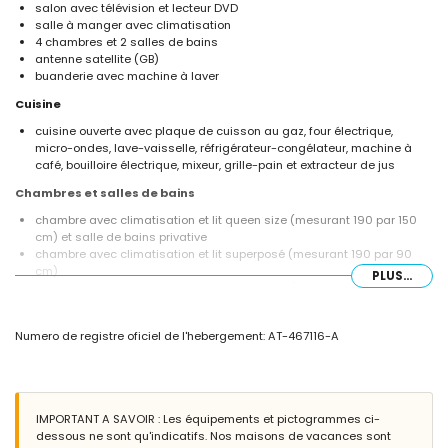
salon avec télévision et lecteur DVD
salle à manger avec climatisation
4 chambres et 2 salles de bains
antenne satellite (GB)
buanderie avec machine à laver
Cuisine
cuisine ouverte avec plaque de cuisson au gaz, four électrique,
micro-ondes, lave-vaisselle, réfrigérateur-congélateur, machine à
café, bouilloire électrique, mixeur, grille-pain et extracteur de jus
Chambres et salles de bains
chambre avec climatisation et lit queen size (mesurant 190 par 150
cm) et salle de bains privative
chambre avec climatisation et lit superposé (mesurant 190 par 90
cm)
PLUS...
chambre avec climatisation et 2 lits simples (mesurant 200 par 90
cm)
chambre avec climatisation et 2 lits simples (mesurant 190 par 90
Numero de registre oficiel de l'hebergement: AT-467116-A
cm)
salle de bains privative avec lavabo, baignoire, douche et toilettes
salle de bains avec lavabo, combinaison baignoire/douche et
toilettes
IMPORTANT A SAVOIR : Les équipements et pictogrammes ci-
Extérieur de la villa
dessous ne sont qu'indicatifs. Nos maisons de vacances sont
grand terrain clos