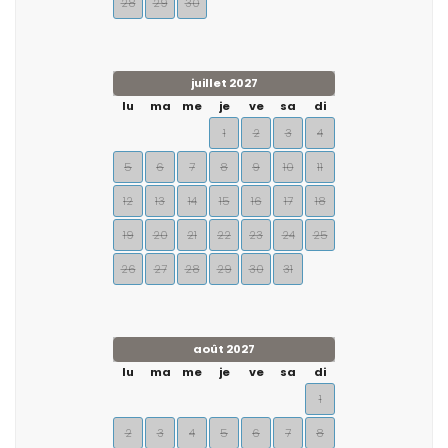
28
29
30
juillet 2027
lu
ma
me
je
ve
sa
di
1
2
3
4
5
6
7
8
9
10
11
12
13
14
15
16
17
18
19
20
21
22
23
24
25
26
27
28
29
30
31
août 2027
lu
ma
me
je
ve
sa
di
1
2
3
4
5
6
7
8