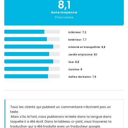
8,1
Note moyenne
21 Évaluations
Intérieur
: 7,2
Extérieur
: 7,7
Intimité et tranquillité
: 8,8
Jardin et piscine
: 8,1
Vue
: 8,8
Cuisine
: 8
Salles de bains
: 7,9
Tous les clients qui publient un commentaire n'écrivent pas un
texte.
.Mais s'ils le font, nous publierons le texte dans la langue dans
laquelle il a été écrit. Dans le tableau ci-joint, vous trouverez la
traduction qui a été traduite avec un traducteur google.