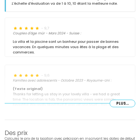
.L'échelle d'évaluation va de 1 à 10, 10 étant la meilleure note.
- 9,7
Couples d'âge mûr - Mars 2024 - Suisse :
La villa et la piscine sont un bonheur pour passer de bonnes
vacances. En quelques minutes vous êtes à la plage et des
commerces.
- 9,6
Familles avec adolescents - Octobre 2023 - Royaume-Uni :
(Texte original)
Thanks for letting us stay in your lovely villa - we had a great
time. The location is fab; the panoramic views were simply
PLUS...
beautiful. We really liked that it was all one level - this worked for
us with children as it felt safer and we were happier. We will
definitely be booking the villa again.
(Traduit par Google)
Des prix
Merci de nous avoir laissé séjourner dans votre charmante villa -
nous avons passé un très bon moment. L'emplacement est
Calculez le prix de la location avec précision en inscrivant les dates de début