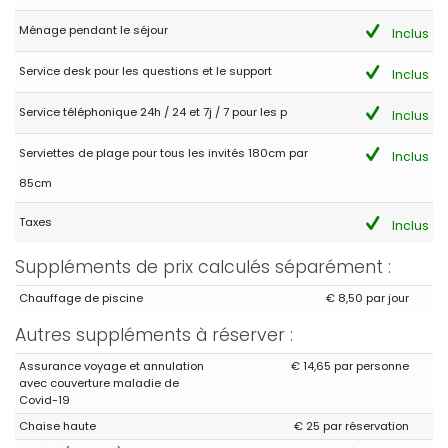
(Traduit par Google)
Ménage pendant le séjour
Inclus
Tout est parfait, nous n'avons eu aucun problème. S'ils vont avec
des bébés, la maison n'a pas de table de mixage. Tout le reste
Service desk pour les questions et le support
Inclus
parfait
Service téléphonique 24h / 24 et 7j / 7 pour les p
Inclus
Serviettes de plage pour tous les invités 180cm par
Inclus
85cm
Taxes
Inclus
Suppléments de prix calculés séparément :
Chauffage de piscine
€ 8,50 par jour
Autres suppléments à réserver :
Assurance voyage et annulation
€ 14,65 par personne
avec couverture maladie de
Covid-19
Chaise haute
€ 25 par réservation