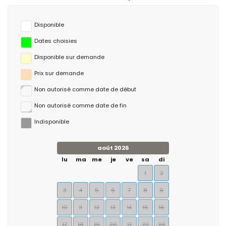
Disponible
Dates choisies
Disponible sur demande
Prix ​​sur demande
Non autorisé comme date de début
Non autorisé comme date de fin
Indisponible
août 2026
lu
ma
me
je
ve
sa
di
1
2
3
4
5
6
7
8
9
10
11
12
13
14
15
16
17
18
19
20
21
22
23