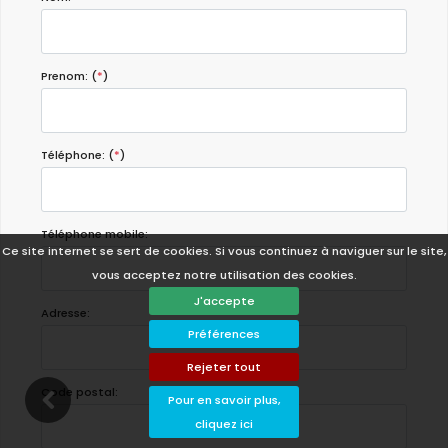
Prenom: (
*
)
Téléphone: (
*
)
Téléphone mobile:
Ce site internet se sert de cookies. Si vous continuez à naviguer sur le site,
vous acceptez notre utilisation des cookies.
J'accepte
Adresse:
Préférences
Rejeter tout
Code postal:
Pour en savoir plus,
cliquez ici