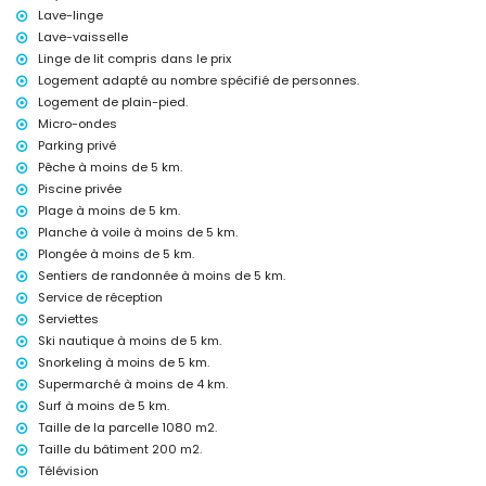
Lave-linge
fer et planche à repasser
linge de lit et serviettes
Lave-vaisselle
service de réception et service d'urgence 24 heures sur 24
Linge de lit compris dans le prix
chauffage central et climatisation
Logement adapté au nombre spécifié de personnes.
Logement de plain-pied.
Équipements et services en supplément
Micro-ondes
chauffage de la piscine
Parking privé
lit pour enfant/lit bébé (sur demande)
Pêche à moins de 5 km.
Loisirs et activités de détente pour vos vacances à Javea, Costa
Piscine privée
Blanca
Plage à moins de 5 km.
cinéma, théâtre, discothèque, bar, promenade (El Arenal et Javea)
Planche à voile à moins de 5 km.
(dans un rayon de 5 kilomètres de la maison)
Plongée à moins de 5 km.
Sentiers de randonnée à moins de 5 km.
Sites et culture à Javea, Costa Blanca
Service de réception
musée (Histórico de Javea), église (Virgen de Loreto, Puerto, Javea),
Serviettes
monument (Molinos de Viento, Javea), bâtiment architectural (Pueblo
Ski nautique à moins de 5 km.
Histórico, Javea) et lieu historique (Histórico de Javea) (dans un
Snorkeling à moins de 5 km.
rayon de 5 kilomètres de l'hébergement)
ruine (Pueblo Histórico et Javea) (dans un rayon de 10 kilomètres de
Supermarché à moins de 4 km.
l'hébergement)
Surf à moins de 5 km.
château (Portal de la Vila et Denia) (dans un rayon de 25 kilomètres
Taille de la parcelle 1080 m2.
de l'hébergement)
Taille du bâtiment 200 m2.
Sports
Télévision