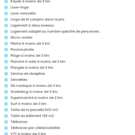
Kayak à moins de 3 km.
Lave-linge
Activités de loisirs et de divertissement pour vos vacances à
Jávea, Costa Blanca
Lave-vaisselle
Linge de lit compris dans le prix
Bar (à moins de 5 kilomètres de la maison)
Logement à deux niveaux.
Sites et culture à Jávea, Costa Blanca
Logement adapté au nombre spécifié de personnes.
Micro-ondes
Musée (Pueblo Histórico, Jávea), église (San Bartolomé, Jávea), ruines
(Pueblo Histórico, Jávea), monument (Pueblo Histórico, Jávea),
Pêche à moins de 3 km.
bâtiment architectural (Pueblo Histórico, Jávea), lieu historique
Piscine privée
(Pueblo Histórico et Jávea) (à moins de 10 kilomètres de
Plage à moins de 3 km.
l'hébergement)
Planche à voile à moins de 3 km.
Château (Portal de la Vila et Dénia) (à moins de 25 kilomètres de
Plongée à moins de 3 km.
l'hébergement)
Service de réception
Sports
Serviettes
Tennis (à moins de 1000 mètres de la maison)
Ski nautique à moins de 3 km.
VTT, cyclisme, escalade, canoë, kayak, pêche, plongée, snorkeling,
Snorkeling à moins de 3 km.
surf, planche à voile et ski nautique (à moins de 5 kilomètres de la
Supermarché à moins de 2 km.
maison)
Surf à moins de 3 km.
Golf (Club de Golf de Jávea, Jávea) et équitation (à moins de 10
Taille de la parcelle 500 m2.
kilomètres de la maison)
Taille du bâtiment 125 m2.
Télévision
Télévision par câble/satellite
VTT à moins de 3 km.