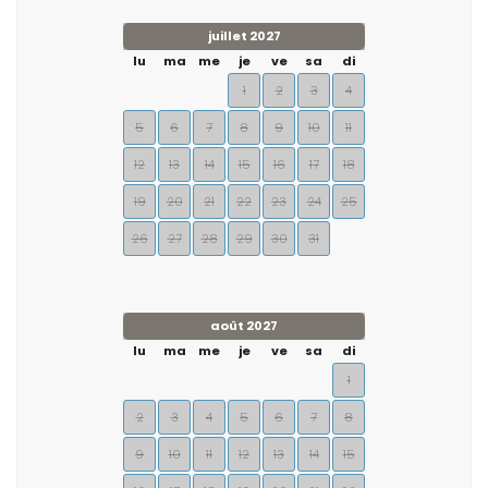
juillet 2027
lu
ma
me
je
ve
sa
di
1
2
3
4
5
6
7
8
9
10
11
12
13
14
15
16
17
18
19
20
21
22
23
24
25
26
27
28
29
30
31
août 2027
lu
ma
me
je
ve
sa
di
1
2
3
4
5
6
7
8
9
10
11
12
13
14
15