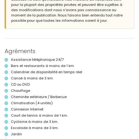
Informations supplémentaires
pour la plupart des propriétés privées et peuvent être sujettes à
Ville la plus proche : Jávea (à moins de 10 kilomètres de la maison)
des modifications dont nous n'avons pas connaissance au
Bord de rivière ou littoral le plus proche : Méditerranée, Jávea (à moins
moment de la publication. Nous faisons bien entendu tout notre
de 3 kilomètres de la maison)
possible pour que toutes les informations soient à jour.
Plage la plus proche : La Granadella, Jávea (à moins de 3 kilomètres
de la maison)
Port le plus proche : Duanes del Mar, Jávea (à moins de 10 kilomètres
de la maison)
Parc le plus proche : Parque Pinosol, Jávea (à moins de 3 kilomètres
Agréments
de la maison)
Aéroport le plus proche : Alicante (à moins de 100 kilomètres de la
Assistance téléphonique 24/7
maison)
Bars et restaurants à moins de 1 km.
Deuxième aéroport le plus proche : Valence (> 100 kilomètres)
Calendrier de disponibilité en temps réel
Animaux non admis
L'hébergement est très adapté pour les familles avec enfants
Canoë à moins de 3 km.
CD ou DVD
Équipements et services inclus dans le prix de location de cette
Chauffage
maison de vacances
Cheminée extérieure / Barbecue
Internet (WiFi)
Climatisation (4 unités)
Aspirateur et fer et planche à repasser
Connexion Internet
Linge de lit et serviettes
Court de tennis à moins de 1 km.
Service de réception et service d'urgence 24h/24
Chauffage à air et climatisation
Cyclisme à moins de 3 km.
Escalade à moins de 3 km.
Équipements et services avec supplément
Jardin
Lit supplémentaire et lits/berceaux pour enfants (sur demande)