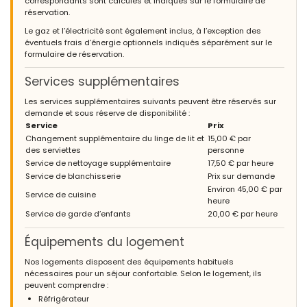
correspondants sont calculés et indiqués sur le formulaire de
réservation.
Le gaz et l’électricité sont également inclus, à l’exception des
éventuels frais d’énergie optionnels indiqués séparément sur le
formulaire de réservation.
Services supplémentaires
Les services supplémentaires suivants peuvent être réservés sur
demande et sous réserve de disponibilité :
Service
Prix
Changement supplémentaire du linge de lit et
15,00 € par
des serviettes
personne
Service de nettoyage supplémentaire
17,50 € par heure
Service de blanchisserie
Prix sur demande
Environ 45,00 € par
Service de cuisine
heure
Service de garde d’enfants
20,00 € par heure
Équipements du logement
Nos logements disposent des équipements habituels
nécessaires pour un séjour confortable. Selon le logement, ils
peuvent comprendre :
Réfrigérateur