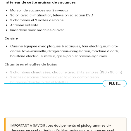
Intérieur de cette maison de vacances
Maison de vacances sur 2 niveaux
Salon avec climatisation, télévision et lecteur DVD
3 chambres et 2 salles de bains
Antenne satellite
Buanderie avec machine à laver
Cuisine
Cuisine équipée avec plaques électriques, four électrique, micro-
ondes, lave-vaisselle, réfrigérateur-congélateur, machine à café,
bouilloire électrique, mixeur, grille-pain et presse-agrumes
Chambres et salles de bains
3 chambres climatisées, chacune avec 2 lits simples (190 x 90 cm)
2 salles de bains chacune avec lavabo, combinaison
baignoire/douche, bidet et toilettes
PLUS...
Extérieur de cette maison de vacances
Piscine privée de 10m x 5m et 2m de profondeur
Jardin avec gravier, arbres et mobilier de jardin avec chaises longues
3 terrasses, dont 1 couverte
Barbecue
Coin salon extérieur et coin repas extérieur
2 places de parking communes
IMPORTANT A SAVOIR : Les équipements et pictogrammes ci-
dessous ne sont qu'indicatifs. Nos maisons de vacances sont