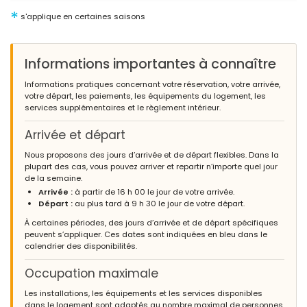
- Septembre 2017 - France :
*
s'applique en certaines saisons
Villa fonctionnelle et très agréable. Nous avons apprécié le
calme à la période de fin septembre. Une voiture est
indispensable.Location à retenir sans hésitation.
Informations importantes à connaître
Informations pratiques concernant votre réservation, votre arrivée,
votre départ, les paiements, les équipements du logement, les
- 8,0
services supplémentaires et le règlement intérieur.
Couples jeunes - Août 2017 - France :
Mieux que nous nous attendions!
Arrivée et départ
Nous proposons des jours d’arrivée et de départ flexibles. Dans la
plupart des cas, vous pouvez arriver et repartir n’importe quel jour
de la semaine.
Arrivée :
à partir de 16 h 00 le jour de votre arrivée.
Départ :
au plus tard à 9 h 30 le jour de votre départ.
À certaines périodes, des jours d’arrivée et de départ spécifiques
peuvent s’appliquer. Ces dates sont indiquées en bleu dans le
calendrier des disponibilités.
Occupation maximale
Les installations, les équipements et les services disponibles
dans le logement sont adaptés au nombre maximal de personnes