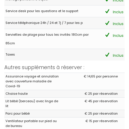
Inclus
Ideal para grupos de amigos
Service desk pour les questions et le support
Inclus
(Traduit par Google)
Maison très confortable et douillette. Large et très confortable.
Service téléphonique 24h / 24 et 7j / 7 pour les p
Idéal pour les groupes d'amis
Inclus
Serviettes de plage pour tous les invités 180cm par
Inclus
85cm
- 7,6
Familles avec adolescents - Octobre 2017 - Pays-Bas :
Taxes
Inclus
(Texte original)
Prima locatie, alleen teveel grote bomen, zodat het zwembad
Autres suppléments à réserver :
praktisch in de schaduw ligt, en er veel blaadjes in het
zwembad waaien.In deze periode is het dan toch te koud om te
zwemmen doordat het zwembad in de schaduw ligt.
Assurance voyage et annulation
€ 14,65 par personne
avec couverture maladie de
(Traduit par Google)
Covid-19
Très bien situé, juste trop de grands arbres, de sorte que la
Chaise haute
€ 25 par réservation
piscine est pratiquement à l'ombre et que de nombreuses
feuilles soufflent dans la piscine. En cette période il fait encore
Lit bébé (berceau) avec linge de
€ 45 par réservation
trop froid pour se baigner car la piscine est à l'ombre.
lit
Parc pour bébé
€ 25 par réservation
Ventilateur portable sur pied ou
€ 15 par réservation
de bureau
- 9,1