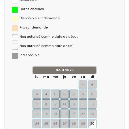
Dates choisies
Disponible sur demande
Prix ​​sur demande
Non autorisé comme date de début
Non autorisé comme date de fin
Indisponible
août 2026
lu
ma
me
je
ve
sa
di
1
2
3
4
5
6
7
8
9
10
11
12
13
14
15
16
17
18
19
20
21
22
23
24
25
26
27
28
29
30