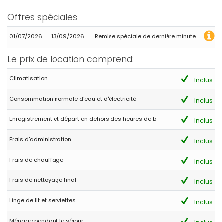
- 9,7
Familles avec jeunes enfants - Juillet 2020 - Espagne :
Offres spéciales
(Texte original)
Muy buen alojamiento, todo lo necesario para una estancia
01/07/2026
13/09/2026
Remise spéciale de dernière minute
agradable .
Le prix de location comprend:
(Traduit par Google)
Très bon logement, tout ce dont vous avez besoin pour un séjour
agréable.
Climatisation
Inclus
Consommation normale d'eau et d'électricité
Inclus
- 6,7
Enregistrement et départ en dehors des heures de b
Inclus
Familles avec jeunes enfants - Juillet 2018 - France :
La maison et ses équipements sont agréables à vivre sauf l
Frais d'administration
Inclus
invasion de fourmis quotidiennes. Le quartier est calme et la
zone très propres.
Frais de chauffage
Inclus
Frais de nettoyage final
Inclus
- 8,3
Groupes d'amis - Décembre 2017 - Espagne :
Linge de lit et serviettes
Inclus
(Texte original)
Casa muy cómoda y acogedora. Amplia y muy confortable.
Ménage pendant le séjour