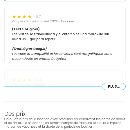
- 8,7
Couples jeunes - Juillet 2022 - Espagne :
(Texte original)
Las vistas, la tranquilidad y el entorno es una maravilla sin
duda un lugar para repetir
(Traduit par Google)
Les vues, la tranquillité et les environs sont magnifiques, sans
aucun doute un endroit à répéter
- 8,4
Familles avec jeunes enfants - Août 2020 - Espagne :
PLUS...
(Texte original)
La recomendaría por la tranquilidad , la comodidad y las vistas.
(Traduit par Google)
Des prix
Je le recommande pour la tranquillité, le confort et la vue.
Calculez le prix de la location avec précision en inscrivant les dates de début
et de fin sur le calendrier, en tenant compte de facteurs tels que le type de
maison de vacances et la durée de la période de location.