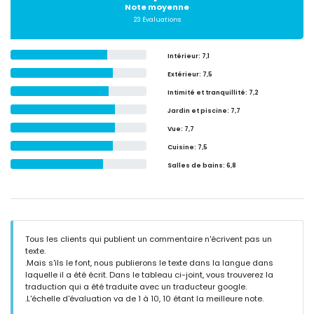
Note moyenne
23 Évaluations
Intérieur
: 7,1
Extérieur
: 7,5
Intimité et tranquillité
: 7,2
Jardin et piscine
: 7,7
Vue
: 7,7
Cuisine
: 7,5
Salles de bains
: 6,8
Tous les clients qui publient un commentaire n'écrivent pas un
texte.
.Mais s'ils le font, nous publierons le texte dans la langue dans
laquelle il a été écrit. Dans le tableau ci-joint, vous trouverez la
traduction qui a été traduite avec un traducteur google.
.L'échelle d'évaluation va de 1 à 10, 10 étant la meilleure note.