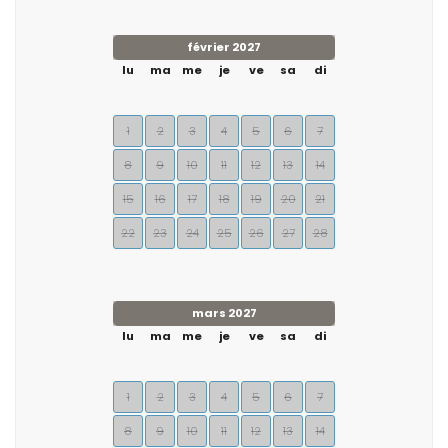
février 2027
lu
ma
me
je
ve
sa
di
1
2
3
4
5
6
7
8
9
10
11
12
13
14
15
16
17
18
19
20
21
22
23
24
25
26
27
28
mars 2027
lu
ma
me
je
ve
sa
di
1
2
3
4
5
6
7
8
9
10
11
12
13
14