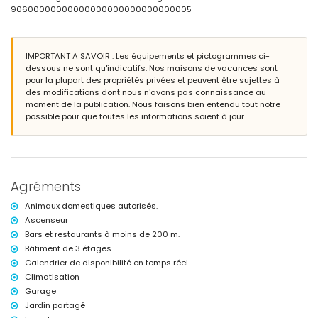
Plage la plus proche : El Arenal (à moins de 500 mètres de
90600000000000000000000000000005
l'appartement)
Aéroport le plus proche : Alicante (à moins de 100 kilomètres de
l'appartement)
IMPORTANT A SAVOIR : Les équipements et pictogrammes ci-
Animaux domestiques admis
dessous ne sont qu'indicatifs. Nos maisons de vacances sont
L'immeuble où se trouve l'hébergement dispose d'un ascenseur.
pour la plupart des propriétés privées et peuvent être sujettes à
L'hébergement est très adapté pour les familles avec enfants
des modifications dont nous n'avons pas connaissance au
Installations et services privés inclus dans le prix de location
moment de la publication. Nous faisons bien entendu tout notre
possible pour que toutes les informations soient à jour.
Fer et planche à repasser
Installations / services communs
Terrain de padel
Installations et services privés en supplément
Agréments
Linge de lit et serviettes
Animaux domestiques autorisés.
Climatisation
Ascenseur
Lit/berceau pour enfants (sur demande)
Bars et restaurants à moins de 200 m.
Bâtiment de 3 étages
Calendrier de disponibilité en temps réel
Climatisation
Garage
Jardin partagé