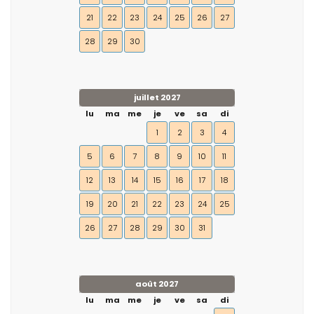
21
22
23
24
25
26
27
28
29
30
juillet 2027
lu
ma
me
je
ve
sa
di
1
2
3
4
5
6
7
8
9
10
11
12
13
14
15
16
17
18
19
20
21
22
23
24
25
26
27
28
29
30
31
août 2027
lu
ma
me
je
ve
sa
di