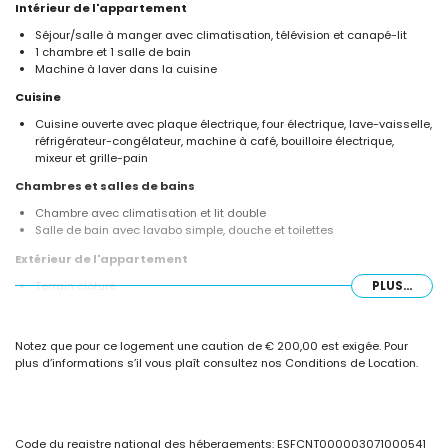
Intérieur de l'appartement
Séjour/salle à manger avec climatisation, télévision et canapé-lit
1 chambre et 1 salle de bain
Machine à laver dans la cuisine
Cuisine
Cuisine ouverte avec plaque électrique, four électrique, lave-vaisselle,
réfrigérateur-congélateur, machine à café, bouilloire électrique,
mixeur et grille-pain
Chambres et salles de bains
Chambre avec climatisation et lit double
Salle de bain avec lavabo simple, douche et toilettes
Extérieur de l'appartement
Terrain clôturé
PLUS...
Piscine commune en forme de lagon
Piscine pour enfants
Jardin commun avec pelouse et arbres
Notez que pour ce logement une caution de € 200,00 est exigée. Pour
Terrasse
plus d’informations s’il vous plaît consultez nos Conditions de Location.
Douche extérieure
Espace détente extérieur et espace repas extérieur
Espace garage privé
Plus d'informations
Code du registre national des hébergements: ESFCNT000003071000541