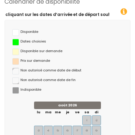
Calendrier de disponibilité
es dates d’arrivée et de départ souhaitées !
Disponible
Dates choisies
Disponible sur demande
Prix ​​sur demande
Non autorisé comme date de début
Non autorisé comme date de fin
Indisponible
août 2026
lu
ma
me
je
ve
sa
di
1
2
3
4
5
6
7
8
9