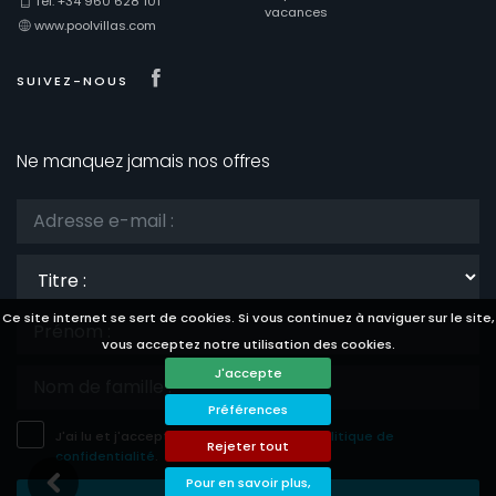
Tel: +34 960 628 101
vacances
www.poolvillas.com
Visit our Facebook page
SUIVEZ-NOUS
Ne manquez jamais nos offres
Titre
:
Ce site internet se sert de cookies. Si vous continuez à naviguer sur le site,
vous acceptez notre utilisation des cookies.
J'accepte
Préférences
J'ai lu et j'accepte les
avis légale
et la
politique de
Rejeter tout
confidentialité
.
Pour en savoir plus,