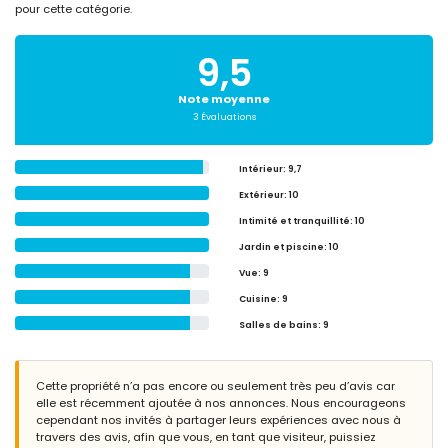
pour cette catégorie.
9,5
Note moyenne
3 Évaluations
Intérieur
: 9,7
Extérieur
: 10
Intimité et tranquillité
: 10
Jardin et piscine
: 10
Vue
: 9
Cuisine
: 9
Salles de bains
: 9
Cette propriété n’a pas encore ou seulement très peu d’avis car
elle est récemment ajoutée à nos annonces. Nous encourageons
cependant nos invités à partager leurs expériences avec nous à
travers des avis, afin que vous, en tant que visiteur, puissiez