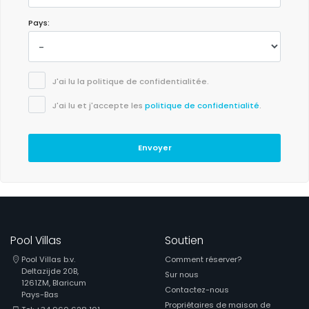
Pays:
J'ai lu la politique de confidentialitée.
J'ai lu et j'accepte les
politique de confidentialité
.
Envoyer
Pool Villas
Soutien
Pool Villas b.v.
Comment réserver?
Deltazijde 20B,
Sur nous
1261ZM, Blaricum
Contactez-nous
Pays-Bas
Propriétaires de maison de