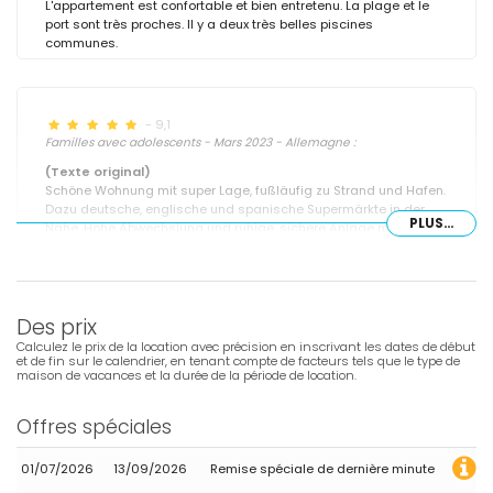
L'appartement est confortable et bien entretenu. La plage et le
port sont très proches. Il y a deux très belles piscines
communes.
- 9,1
Familles avec adolescents - Mars 2023 - Allemagne :
(Texte original)
Schöne Wohnung mit super Lage, fußläufig zu Strand und Hafen.
Dazu deutsche, englische und spanische Supermärkte in der
PLUS...
Nähe. Hohe Abwechslung und ruhige, sichere Anlage mit
gepflegtem Garten und Pools.
(Traduit par Google)
Bel appartement très bien situé, à distance de marche de la
Des prix
plage et du port. De plus, supermarchés allemands, anglais et
espagnols à proximité. Complexe très varié et calme et sûr avec
Calculez le prix de la location avec précision en inscrivant les dates de début
jardin et piscines bien entretenus.
et de fin sur le calendrier, en tenant compte de facteurs tels que le type de
maison de vacances et la durée de la période de location.
Offres spéciales
- 6,1
Couples d'âge mûr - Février 2023 - Royaume-Uni :
01/07/2026
13/09/2026
Remise spéciale de dernière minute
(Texte original)