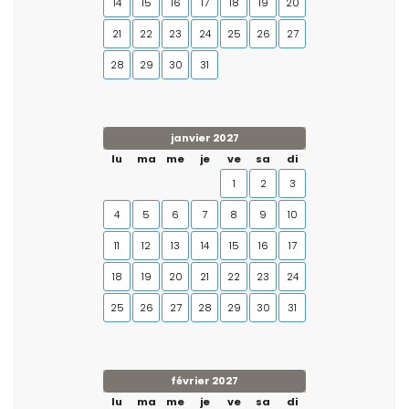
14
15
16
17
18
19
20
21
22
23
24
25
26
27
28
29
30
31
janvier 2027
lu
ma
me
je
ve
sa
di
1
2
3
4
5
6
7
8
9
10
11
12
13
14
15
16
17
18
19
20
21
22
23
24
25
26
27
28
29
30
31
février 2027
lu
ma
me
je
ve
sa
di