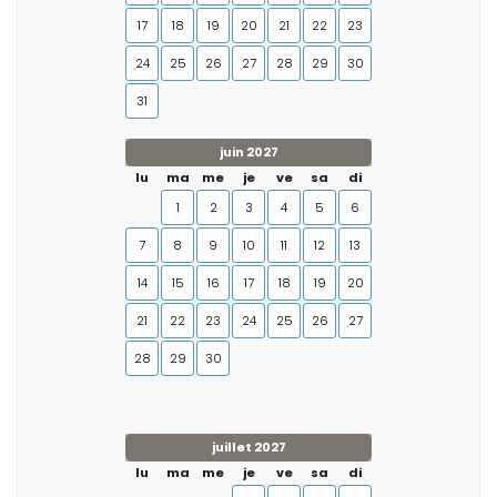
17
18
19
20
21
22
23
24
25
26
27
28
29
30
31
juin 2027
lu
ma
me
je
ve
sa
di
1
2
3
4
5
6
7
8
9
10
11
12
13
14
15
16
17
18
19
20
21
22
23
24
25
26
27
28
29
30
juillet 2027
lu
ma
me
je
ve
sa
di