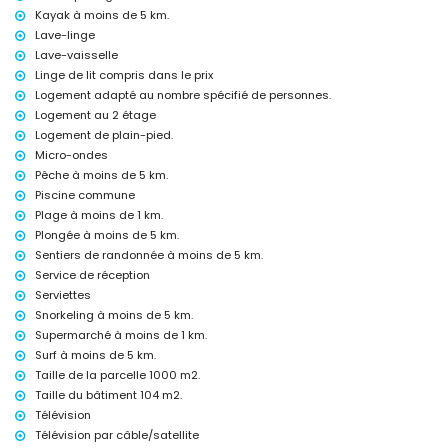
linge de lit et serviettes
Kayak à moins de 5 km.
service de réception et service d'urgence 24h/24
Lave-linge
chauffage central et climatisation
Lave-vaisselle
Équipements et services avec supplément
Linge de lit compris dans le prix
lit supplémentaire (sur demande)
Logement adapté au nombre spécifié de personnes.
Logement au 2 étage
Divertissements et activités de loisirs pour vos vacances à Jávea,
Logement de plain-pied.
Costa Blanca
Micro-ondes
cinéma, théâtre, discothèque, bar et promenade (Paseo Marítimo) (à
Pêche à moins de 5 km.
moins de 5 kilomètres de la maison)
Piscine commune
Sites et culture à Jávea, Costa Blanca
Plage à moins de 1 km.
Plongée à moins de 5 km.
musée (Histórico de Jávea, Jávea), église (Virgen de Loreto, Puerto,
Jávea), ruine (Molinos de Viento, Jávea), monument (Pueblo de Jávea,
Sentiers de randonnée à moins de 5 km.
Jávea), bâtiment architectural (Pueblo de Jávea, Jávea), site
Service de réception
historique (Pueblo de Jávea et Jávea) (à moins de 5 kilomètres de
Serviettes
l'hébergement)
Snorkeling à moins de 5 km.
château (Portal de la Vila et Dénia) (à moins de 25 kilomètres de
Supermarché à moins de 1 km.
l'hébergement)
Surf à moins de 5 km.
Sports
Taille de la parcelle 1000 m2.
tennis, randonnée, VTT, cyclisme, escalade, canoë, kayak, pêche,
Taille du bâtiment 104 m2.
plongée, snorkeling et surf (à moins de 5 kilomètres de l'appartement)
Télévision
golf (Club de Golf Jávea) et équitation (à moins de 10 kilomètres de
Télévision par câble/satellite
l'appartement)