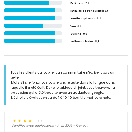
Extérieur
: 7,8
Intimité et tranquillité
: 8,8
Jardin et piscine
: 8,8
Vue
: 6,8
Cuisine
: 8,8
Salles de bains
: 8,8
Tous les clients qui publient un commentaire n'écrivent pas un
texte.
.Mais s'ils le font, nous publierons le texte dans la langue dans
laquelle il a été écrit. Dans le tableau ci-joint, vous trouverez la
traduction qui a été traduite avec un traducteur google.
.L'échelle d'évaluation va de 1 à 10, 10 étant la meilleure note.
- 9,0
Familles avec adolescents - Avril 2023 - France :