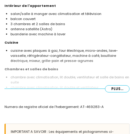
Intérieur de l'appartement
salon/salle à manger avec climatisation et télévision
balcon couvert
3 chambres et 2 salles de bains
antenne satellite (Astra)
buanderie avec machine à laver
Cuisine
cuisine avec plaques à gaz, four électrique, micro-ondes, lave-
vaisselle, réfrigérateur-congélateur, machine à café, bouilloire
électrique, mixeur, grille-pain et presse-agrumes
Chambres et salles de bains
chambre avec climatisation, lit double, ventilateur et salle de bains en
suite
chambre avec climatisation, lit double et ventilateur
PLUS...
chambre avec climatisation, 2 lits simples et ventilateur
salle de bains en suite avec lavabo simple, douche, bidet et toilettes
salle de bains avec lavabo simple, baignoire/douche combinée, bidet
Numero de registre oficiel de l'hebergement: AT-469283-A
et toilettes
Extérieur de l'appartement
terrain clôturé
piscine commune de forme lagon mesurant 15m x 5m et 2m de
IMPORTANT A SAVOIR : Les équipements et pictogrammes ci-