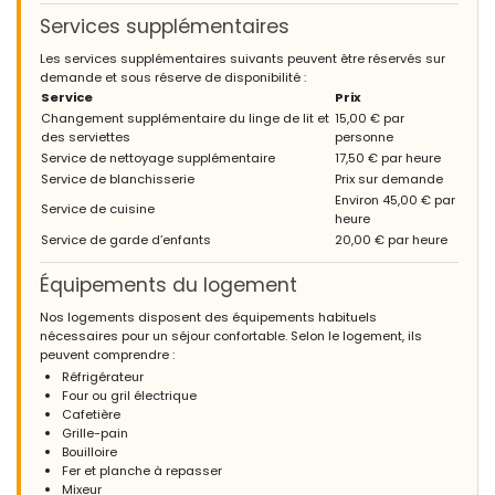
Services supplémentaires
Les services supplémentaires suivants peuvent être réservés sur
demande et sous réserve de disponibilité :
Service
Prix
Changement supplémentaire du linge de lit et
15,00 € par
des serviettes
personne
Service de nettoyage supplémentaire
17,50 € par heure
Service de blanchisserie
Prix sur demande
Environ 45,00 € par
Service de cuisine
heure
Service de garde d’enfants
20,00 € par heure
Équipements du logement
Nos logements disposent des équipements habituels
nécessaires pour un séjour confortable. Selon le logement, ils
peuvent comprendre :
Réfrigérateur
Four ou gril électrique
Cafetière
Grille-pain
Bouilloire
Fer et planche à repasser
Mixeur