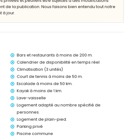
s privées et peuvent être sujettes à des modifications
de la publication. Nous faisons bien entendu tout notre
ètres de l'appartement)
 à jour.
à moins de 1000 mètres de l'appartement)
 de 1000 mètres de l'appartement)
s de 1000 mètres de l'appartement)
e 2 kilomètres de l'appartement)
100 kilomètres de l'appartement)
00 kilomètres)
 200 mètres
Bars et restaurants à moins de 200 m.
Calendrier de disponibilité en temps réel
s avec enfants
Climatisation (3 unités)
e location de l'appartement
Court de tennis à moins de 50 m.
Escalade à moins de 50 km.
Kayak à moins de 1 km.
Lave-vaisselle
24
Logement adapté au nombre spécifié de
personnes.
Logement de plain-pied.
Parking privé
Piscine commune
os vacances à Xàbia, Costa Blanca