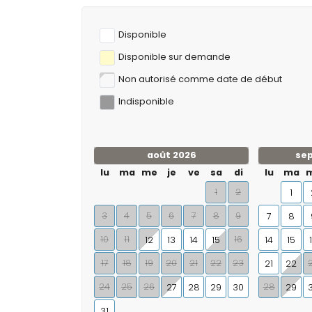
Disponible
Disponible sur demande
Non autorisé comme date de début
Indisponible
août 2026
se
lu
ma
me
je
ve
sa
di
lu
ma
1
2
1
3
4
5
6
7
8
9
7
8
10
11
16
12
13
14
15
14
15
17
18
19
20
21
22
23
21
22
24
25
26
28
27
28
29
30
29
31