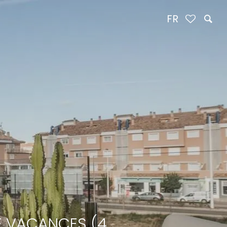
FR
E VACANCES (4