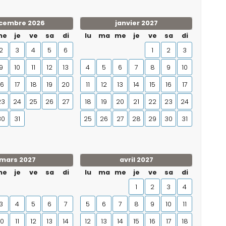
cembre 2026
janvier 2027
me
je
ve
sa
di
lu
ma
me
je
ve
sa
di
2
3
4
5
6
1
2
3
9
10
11
12
13
4
5
6
7
8
9
10
16
17
18
19
20
11
12
13
14
15
16
17
23
24
25
26
27
18
19
20
21
22
23
24
30
31
25
26
27
28
29
30
31
mars 2027
avril 2027
me
je
ve
sa
di
lu
ma
me
je
ve
sa
di
1
2
3
4
3
4
5
6
7
5
6
7
8
9
10
11
10
11
12
13
14
12
13
14
15
16
17
18