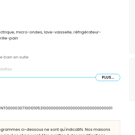
ctrique, micro-ondes, lave-vaisselle, réfrigérateur-
rille-pain
e bain en suite
ilettes
PLUS...
SFCNT00000307100101053100000000000000000000000000001
ogrammes ci-dessous ne sont qu'indicatifs. Nos maisons