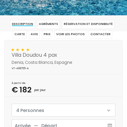
DESCRIPTION
AGRÉMENTS
RÉSERVATION ET DISPONIBILITÉ
CARTE
AVIS
PRIX
VOIR LES PHOTOS
CONTACTER
RÉSERVAR
Villa Doudou 4 pax
Denia, Costa Blanca, Espagne
VT-498725-A
À partir de
€ 182
par jour
4 Personnes