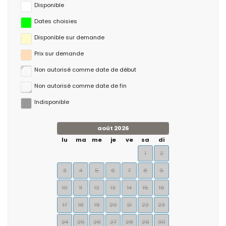
Disponible
Dates choisies
Disponible sur demande
Prix ​​sur demande
Non autorisé comme date de début
Non autorisé comme date de fin
Indisponible
août 2026
lu
ma
me
je
ve
sa
di
1
2
3
4
5
6
7
8
9
10
11
12
13
14
15
16
17
18
19
20
21
22
23
24
25
26
27
28
29
30