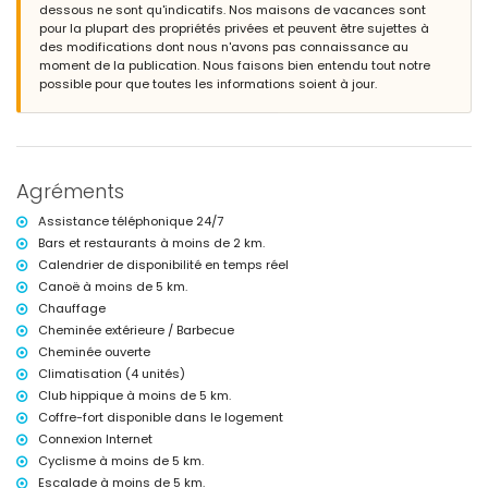
2 terrasses, dont 1 couverte
dessous ne sont qu'indicatifs. Nos maisons de vacances sont
barbecue
pour la plupart des propriétés privées et peuvent être sujettes à
douche extérieure
des modifications dont nous n'avons pas connaissance au
coin salon extérieur et coin repas extérieur
moment de la publication. Nous faisons bien entendu tout notre
parking privé couvert
possible pour que toutes les informations soient à jour.
Informations supplémentaires
ville la plus proche : Dénia (à moins de 3 kilomètres de la villa)
rivière ou berge la plus proche : Méditerranée (à moins de 4 kilomètres
de la villa)
Agréments
plage la plus proche : La Marineta Casiana (à moins de 4 kilomètres
de la villa)
Assistance téléphonique 24/7
port le plus proche : Port Balearia Dénia (à moins de 5 kilomètres de la
Bars et restaurants à moins de 2 km.
villa)
Calendrier de disponibilité en temps réel
parc le plus proche : Parc Naturel du Montgo (à moins de 2 kilomètres
de la villa)
Canoë à moins de 5 km.
aéroport le plus proche : Alicante (à moins de 100 kilomètres de la
Chauffage
villa)
Cheminée extérieure / Barbecue
deuxième aéroport le plus proche : Valence (à plus de 100 kilomètres)
Cheminée ouverte
les animaux de compagnie ne sont pas admis
Climatisation (4 unités)
le logement est très adapté pour les familles avec enfants
Club hippique à moins de 5 km.
Équipements et services inclus dans le prix de location de la villa
Coffre-fort disponible dans le logement
internet (WiFi)
Connexion Internet
fer et planche à repasser
Cyclisme à moins de 5 km.
linge de lit et serviettes
Escalade à moins de 5 km.