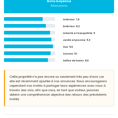
Note moyenne
8 Évaluations
Intérieur
: 7,6
Extérieur
: 8,2
Intimité et tranquillité
: 9
Jardin et piscine
: 9,3
Vue
: 9,6
Cuisine
: 9,1
Salles de bains
: 8,6
Cette propriété n’a pas encore ou seulement très peu d’avis car
elle est récemment ajoutée à nos annonces. Nous encourageons
cependant nos invités à partager leurs expériences avec nous à
travers des avis, afin que vous, en tant que visiteur, puissiez
obtenir une compréhension objective des retours des précédents
invités.