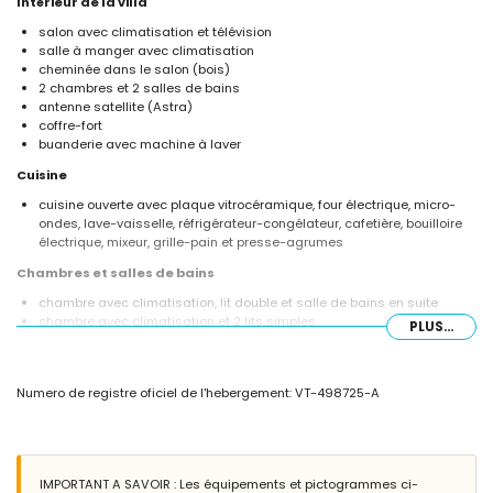
Intérieur de la villa
salon avec climatisation et télévision
salle à manger avec climatisation
cheminée dans le salon (bois)
2 chambres et 2 salles de bains
antenne satellite (Astra)
coffre-fort
buanderie avec machine à laver
Cuisine
cuisine ouverte avec plaque vitrocéramique, four électrique, micro-
ondes, lave-vaisselle, réfrigérateur-congélateur, cafetière, bouilloire
électrique, mixeur, grille-pain et presse-agrumes
Chambres et salles de bains
chambre avec climatisation, lit double et salle de bains en suite
chambre avec climatisation et 2 lits simples
PLUS...
salle de bains en suite avec lavabo simple, douche et toilettes
salle de bains avec lavabo simple, douche et toilettes
Extérieur de la villa
Numero de registre oficiel de l'hebergement: VT-498725-A
grand terrain clôturé
piscine privée en forme de lagune mesurant 8m x 4m et 2m de
profondeur
beau jardin avec pelouse, arbres et mobilier de jardin avec transats
IMPORTANT A SAVOIR : Les équipements et pictogrammes ci-