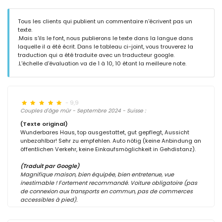
Tous les clients qui publient un commentaire n'écrivent pas un
texte.
.Mais s'ils le font, nous publierons le texte dans la langue dans
laquelle il a été écrit. Dans le tableau ci-joint, vous trouverez la
traduction qui a été traduite avec un traducteur google.
.L'échelle d'évaluation va de 1 à 10, 10 étant la meilleure note.
- 9,9
Couples d'âge mûr - Septembre 2024 - Suisse :
(Texte original)
Wunderbares Haus, top ausgestattet, gut gepflegt, Aussicht
unbezahlbar! Sehr zu empfehlen. Auto nötig (keine Anbindung an
öffentlichen Verkehr, keine Einkaufsmöglichkeit in Gehdistanz).
(Traduit par Google)
Magnifique maison, bien équipée, bien entretenue, vue
inestimable ! Fortement recommandé. Voiture obligatoire (pas
de connexion aux transports en commun, pas de commerces
accessibles à pied).