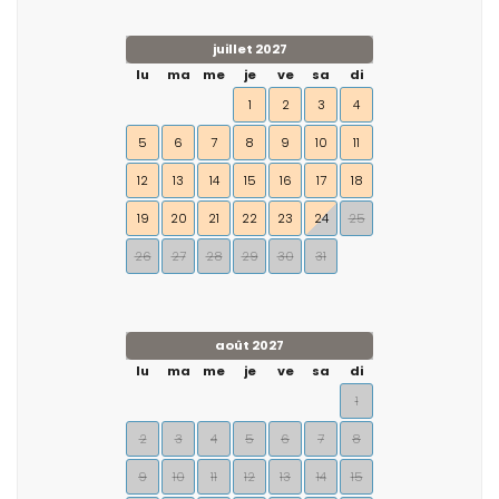
juillet 2027
lu
ma
me
je
ve
sa
di
1
2
3
4
5
6
7
8
9
10
11
12
13
14
15
16
17
18
19
20
21
22
23
24
25
26
27
28
29
30
31
août 2027
lu
ma
me
je
ve
sa
di
1
2
3
4
5
6
7
8
9
10
11
12
13
14
15