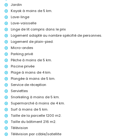
service de réception et service d'urgence 24 heures sur 24
Jardin
chauffage par air et climatisation
Kayak à moins de 5 km.
Équipements et services à supplément
Lave-linge
Lave-vaisselle
lit supplémentaire et lit bébé / lit d'enfant (sur demande)
Linge de lit compris dans le prix
Divertissements et activités de loisirs pour vos vacances à Dénia,
Logement adapté au nombre spécifié de personnes.
Costa Blanca
Logement de plain-pied.
bar et promenade (Paseo Saladar) (à moins de 5 kilomètres de la
Micro-ondes
maison)
Parking privé
Attractions et culture à Dénia, Costa Blanca
Pêche à moins de 5 km.
Piscine privée
église (Dénia), château (Portal de la Vila, Dénia), monument (Château
Plage à moins de 4 km.
de Dénia), bâtiment architectural (Château de Dénia) et lieu
historique (Château de Dénia) (à moins de 5 kilomètres de
Plongée à moins de 5 km.
l'hébergement)
Service de réception
ruine (Molinos de Viento et Javea) (à moins de 10 kilomètres de
Serviettes
l'hébergement)
Snorkeling à moins de 5 km.
musée (Histórico de Javea) (à moins de 25 kilomètres de
Supermarché à moins de 4 km.
l'hébergement)
Surf à moins de 5 km.
Sports
Taille de la parcelle 1200 m2.
équitation, VTT, cyclisme, escalade, canoë, kayak, pêche, plongée,
Taille du bâtiment 216 m2.
snorkeling et surf (à moins de 5 kilomètres de la villa)
Télévision
tennis et golf (La Sella) (à moins de 10 kilomètres de la villa)
Télévision par câble/satellite