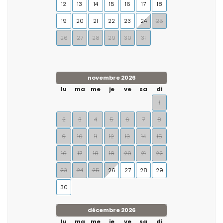
12
13
14
15
16
17
18
19
20
21
22
23
24
25
26
27
28
29
30
31
novembre 2026
lu
ma
me
je
ve
sa
di
1
2
3
4
5
6
7
8
9
10
11
12
13
14
15
16
17
18
19
20
21
22
23
24
25
26
27
28
29
30
décembre 2026
lu
ma
me
je
ve
sa
di