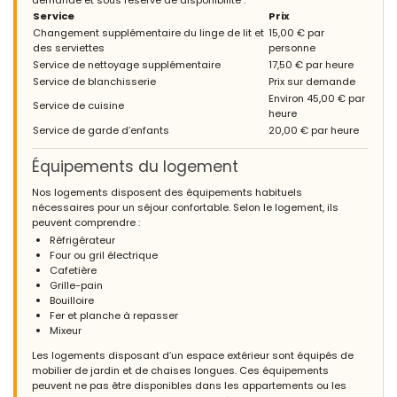
Service
Prix
Changement supplémentaire du linge de lit et
15,00 € par
des serviettes
personne
Service de nettoyage supplémentaire
17,50 € par heure
Service de blanchisserie
Prix sur demande
Environ 45,00 € par
Service de cuisine
heure
Service de garde d’enfants
20,00 € par heure
Équipements du logement
Nos logements disposent des équipements habituels
nécessaires pour un séjour confortable. Selon le logement, ils
peuvent comprendre :
Réfrigérateur
Four ou gril électrique
Cafetière
Grille-pain
Bouilloire
Fer et planche à repasser
Mixeur
Les logements disposant d’un espace extérieur sont équipés de
mobilier de jardin et de chaises longues. Ces équipements
peuvent ne pas être disponibles dans les appartements ou les