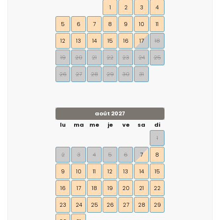
1
2
3
4
5
6
7
8
9
10
11
12
13
14
15
16
17
18
19
20
21
22
23
24
25
26
27
28
29
30
31
août 2027
lu
ma
me
je
ve
sa
di
1
2
3
4
5
6
7
8
9
10
11
12
13
14
15
16
17
18
19
20
21
22
23
24
25
26
27
28
29