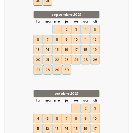
30
31
septembre 2027
lu
ma
me
je
ve
sa
di
1
2
3
4
5
6
7
8
9
10
11
12
13
14
15
16
17
18
19
20
21
22
23
24
25
26
27
28
29
30
octobre 2027
lu
ma
me
je
ve
sa
di
1
2
3
4
5
6
7
8
9
10
11
12
13
14
15
16
17