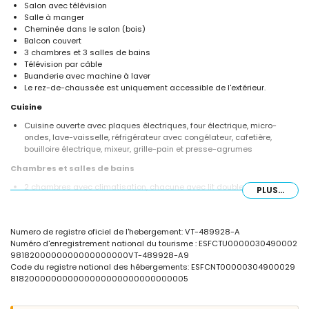
Salon avec télévision
Salle à manger
Cheminée dans le salon (bois)
Balcon couvert
3 chambres et 3 salles de bains
Télévision par câble
Buanderie avec machine à laver
Le rez-de-chaussée est uniquement accessible de l'extérieur.
Cuisine
Cuisine ouverte avec plaques électriques, four électrique, micro-
ondes, lave-vaisselle, réfrigérateur avec congélateur, cafetière,
bouilloire électrique, mixeur, grille-pain et presse-agrumes
Chambres et salles de bains
2 chambres avec climatisation, chacune avec lit double, ventilateur et
PLUS...
salle de bain en suite
Chambre avec climatisation, 2 lits simples (mesurant 190 par 90cm)
et ventilateur
Numero de registre oficiel de l'hebergement: VT-489928-A
2 salles de bains en suite, chacune avec lavabo, douche et toilettes
Numéro d'enregistrement national du tourisme : ESFCTU0000030490002
Salle de bain avec lavabo, douche et toilettes
9818200000000000000000VT-489928-A9
Extérieur de la maison
Code du registre national des hébergements: ESFCNT00000304900029
818200000000000000000000000000005
Terrain clôturé
Piscine commune mesurant 18m x 9m et 2m de profondeur
Piscine pour enfants