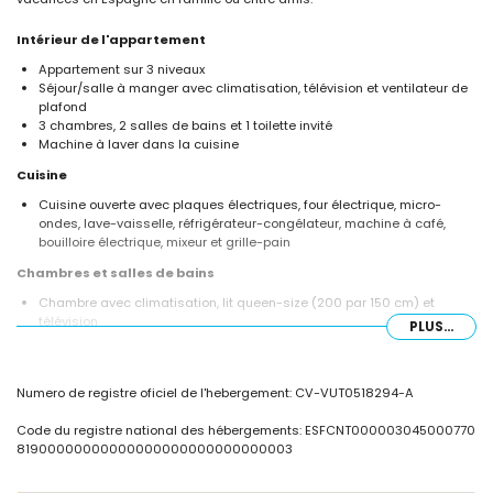
Intérieur de l'appartement
Appartement sur 3 niveaux
Séjour/salle à manger avec climatisation, télévision et ventilateur de
plafond
3 chambres, 2 salles de bains et 1 toilette invité
Machine à laver dans la cuisine
Cuisine
Cuisine ouverte avec plaques électriques, four électrique, micro-
ondes, lave-vaisselle, réfrigérateur-congélateur, machine à café,
bouilloire électrique, mixeur et grille-pain
Chambres et salles de bains
Chambre avec climatisation, lit queen-size (200 par 150 cm) et
télévision
PLUS...
2 chambres avec climatisation, chacune avec un lit double (200 par
140 cm)
2 salles de bains chacune avec lavabo simple, douche et toilettes
Numero de registre oficiel de l'hebergement: CV-VUT0518294-A
Extérieur de l'appartement
Code du registre national des hébergements: ESFCNT000003045000770
Grande parcelle clôturée
81900000000000000000000000000003
Piscine commune en forme de lagon
Jardin commun avec pelouse et arbres