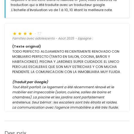
traduction qui a été traduite avec un traducteur google.
.L'échelle d'évaluation va de 1 à 10, 10 étant la meilleure note.
- 7,7
Familles avec adolescents - Août 2025 - Espagne :
(Texte original)
TODO PERFECTO. ALOJAMIENTO RECIENTEMENTE RENOVADO CON
MOBILIARIO PERFECTO (TANTO EN SALON, COCINA, BAÑOS Y
HABITACIONES). PISCINA Y JARDINES SUPER CUIDADOS. EL UNICO
PERO LAS ESCALERAS QUE SON MUY ESTRECHAS Y CON MUCHA
PENDIENTE. LA COMUNICACION CON LA INMOBILIARIA MUY FLUIDA
(Traduit par Google)
Tout était parfait. Le logement a été récemment rénové et le
mobilier est impeccable (salon, cuisine, salles de bains et
chambres). La piscine et les jardins sont parfaitement
entretenus. Seul bémol : les escaliers sont très étroits et raides.
La communication avec l'agence immobilière a été très fluide.
Des prix