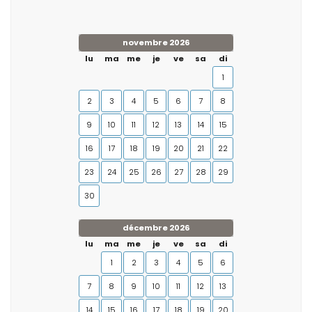
novembre 2026
lu
ma
me
je
ve
sa
di
1
2
3
4
5
6
7
8
9
10
11
12
13
14
15
16
17
18
19
20
21
22
23
24
25
26
27
28
29
30
décembre 2026
lu
ma
me
je
ve
sa
di
1
2
3
4
5
6
7
8
9
10
11
12
13
14
15
16
17
18
19
20