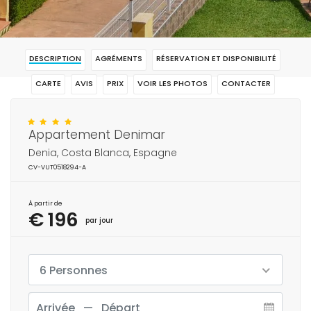
DESCRIPTION
AGRÉMENTS
RÉSERVATION ET DISPONIBILITÉ
CARTE
AVIS
PRIX
VOIR LES PHOTOS
CONTACTER
RÉSERVAR
Appartement Denimar
Denia, Costa Blanca, Espagne
CV-VUT0518294-A
À partir de
€ 196
par jour
6 Personnes