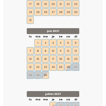
17
18
19
20
21
22
23
24
25
26
27
28
29
30
31
juin 2027
lu
ma
me
je
ve
sa
di
1
2
3
4
5
6
7
8
9
10
11
12
13
14
15
16
17
18
19
20
21
22
23
24
25
26
27
28
29
30
juillet 2027
lu
ma
me
je
ve
sa
di
1
2
3
4