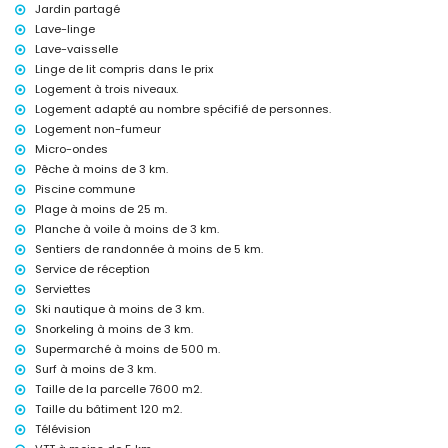
Jardin partagé
Internet (WiFi)
Lave-linge
Fer et planche à repasser
Lave-vaisselle
Linge de lit, serviettes et lit bébé
Linge de lit compris dans le prix
Service de réception et service d'urgence 24 heures
Chauffage par air et climatisation
Logement à trois niveaux.
Logement adapté au nombre spécifié de personnes.
Équipements et services avec supplément
Logement non-fumeur
Lit supplémentaire (sur demande)
Micro-ondes
Pêche à moins de 3 km.
Divertissements et activités de loisirs pour vos vacances à Denia,
Piscine commune
Costa Blanca
Plage à moins de 25 m.
Bar (à moins de 1000 mètres de la maison)
Planche à voile à moins de 3 km.
Sites et culture à Denia, Costa Blanca
Sentiers de randonnée à moins de 5 km.
Service de réception
Église (Parroquia Nuestra Señora de la Asunción), château (Portal de
la Vila et Denia) (à moins de 10 kilomètres de l'hébergement)
Serviettes
Musée (Histórico de Javea et Javea) (à moins de 25 kilomètres de
Ski nautique à moins de 3 km.
l'hébergement)
Snorkeling à moins de 3 km.
Supermarché à moins de 500 m.
Sports
Surf à moins de 3 km.
Cyclisme (à moins de 1000 mètres de l'appartement)
Taille de la parcelle 7600 m2.
Tennis, randonnées, VTT, pêche, plongée avec tuba, surf, planche à
Taille du bâtiment 120 m2.
voile et ski nautique (à moins de 5 kilomètres de l'appartement)
Golf (La Sella Golf), équitation et plongée sous-marine (à moins de 10
Télévision
kilomètres de l'appartement)