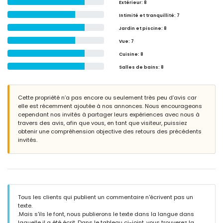
Extérieur
: 8
Intimité et tranquillité
: 7
Jardin et piscine
: 8
Vue
: 7
Cuisine
: 8
Salles de bains
: 8
Cette propriété n’a pas encore ou seulement très peu d’avis car
elle est récemment ajoutée à nos annonces. Nous encourageons
cependant nos invités à partager leurs expériences avec nous à
travers des avis, afin que vous, en tant que visiteur, puissiez
obtenir une compréhension objective des retours des précédents
invités.
Tous les clients qui publient un commentaire n'écrivent pas un
texte.
.Mais s'ils le font, nous publierons le texte dans la langue dans
laquelle il a été écrit. Dans le tableau ci-joint, vous trouverez la