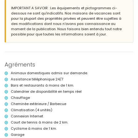
Terrasse
Barbecue
IMPORTANT A SAVOIR : Les équipements et pictogrammes ci-
Douche extérieure
dessous ne sont qu'indicatifs. Nos maisons de vacances sont
Espace détente extérieur
pour la plupart des propriétés privées et peuvent être sujettes à
Garage privé
des modifications dont nous n'avons pas connaissance au
moment de la publication. Nous faisons bien entendu tout notre
Plus d'informations
possible pour que toutes les informations soient à jour.
Ville la plus proche : El Vergel (à moins de 4 kilomètres de
l'appartement)
Rivière ou rive la plus proche : la Méditerranée (à moins de 25 mètres
de l'appartement)
Plage la plus proche : Playa de L'Estanyo (à moins de 25 mètres de
Agréments
l'appartement)
Port le plus proche : Puerto de Denia (à moins de 9 kilomètres de
Animaux domestiques admis sur demande.
l'appartement)
Assistance téléphonique 24/7
Parc le plus proche : Montgo, Denia (à moins de 6 kilomètres de
Bars et restaurants à moins de 1 km.
l'appartement)
Aéroport le plus proche : Alicante (à moins de 100 kilomètres de
Calendrier de disponibilité en temps réel
l'appartement)
Chauffage
Deuxième aéroport le plus proche : Valence (> 100 kilomètres)
Cheminée extérieure / Barbecue
Transport public à proximité : train à moins de 50 kilomètres
Climatisation (4 unités)
Interdiction de fumer
Connexion Internet
Veuillez consulter si les animaux de compagnie sont autorisés
L'hébergement est très adapté pour les familles avec enfants
Court de tennis à moins de 2 km.
Cyclisme à moins de 1 km.
Équipements et services inclus dans le prix de location de
Garage
l'appartement