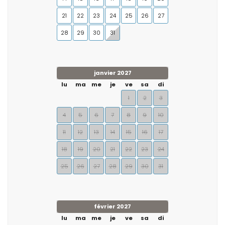
21
22
23
24
25
26
27
28
29
30
31
janvier 2027
lu
ma
me
je
ve
sa
di
1
2
3
4
5
6
7
8
9
10
11
12
13
14
15
16
17
18
19
20
21
22
23
24
25
26
27
28
29
30
31
février 2027
lu
ma
me
je
ve
sa
di