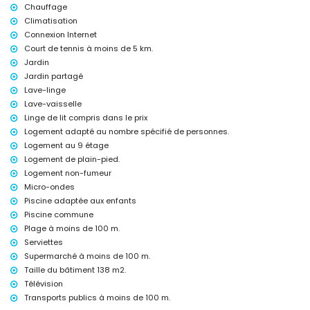
chauffage central
Chauffage
lit pour enfant/berceau (sur demande)
Climatisation
Connexion Internet
Divertissements et activités de loisirs pour vos vacances à Calpe,
Court de tennis à moins de 5 km.
Costa Blanca
Jardin
parc à thème (Terra Mítica), zoo (Terra Natura et Mundomar), et parc
Jardin partagé
aquatique (Aqua Natura et Aqualandia) (à moins de 10 kilomètres de
Lave-linge
la maison)
Lave-vaisselle
Sports
Linge de lit compris dans le prix
tennis (à moins de 5 kilomètres de l'appartement)
Logement adapté au nombre spécifié de personnes.
golf (à moins de 10 kilomètres de l'appartement)
Logement au 9 étage
Logement de plain-pied.
Logement non-fumeur
Micro-ondes
Piscine adaptée aux enfants
Piscine commune
Plage à moins de 100 m.
Serviettes
Supermarché à moins de 100 m.
Taille du bâtiment 138 m2.
Télévision
Transports publics à moins de 100 m.