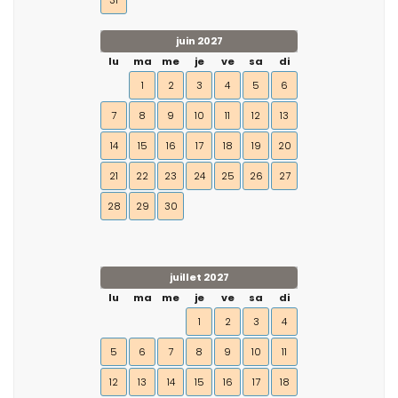
31
juin 2027
lu
ma
me
je
ve
sa
di
1
2
3
4
5
6
7
8
9
10
11
12
13
14
15
16
17
18
19
20
21
22
23
24
25
26
27
28
29
30
juillet 2027
lu
ma
me
je
ve
sa
di
1
2
3
4
5
6
7
8
9
10
11
12
13
14
15
16
17
18