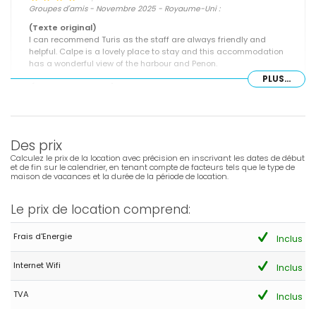
Groupes d'amis - Novembre 2025 - Royaume-Uni :
(Texte original)
I can recommend Turis as the staff are always friendly and
helpful. Calpe is a lovely place to stay and this accommodation
has a wonderful view of the harbour and Penon.
PLUS...
(Traduit par Google)
Je recommande Turis car le personnel est toujours aimable et
serviable. Calpe est un endroit charmant où séjourner et cet
hébergement offre une vue magnifique sur le port et Peñón.
Des prix
Calculez le prix de la location avec précision en inscrivant les dates de début
Réponse de l'administrateur:
Dear Mr. Craven, Thank you very
et de fin sur le calendrier, en tenant compte de facteurs tels que le type de
much for your kind comments. We are truly delighted that you
maison de vacances et la durée de la période de location.
continue to place your trust in us year after year. Best regards,
Grupo Turis Alquileres.
Le prix de location comprend:
Réponse de l'administrateur (Traduit par Google):
Monsieur Craven, nous vous remercions chaleureusement pour
Frais d'Energie
Inclus
vos aimables commentaires. Nous sommes ravis de la
confiance que vous nous accordez année après année.
Internet Wifi
Inclus
Cordialement, Grupo Turis Alquileres.
TVA
Inclus