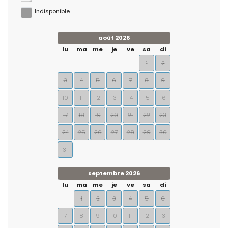
Indisponible
août 2026
lu
ma
me
je
ve
sa
di
1
2
3
4
5
6
7
8
9
10
11
12
13
14
15
16
17
18
19
20
21
22
23
24
25
26
27
28
29
30
31
septembre 2026
lu
ma
me
je
ve
sa
di
1
2
3
4
5
6
7
8
9
10
11
12
13