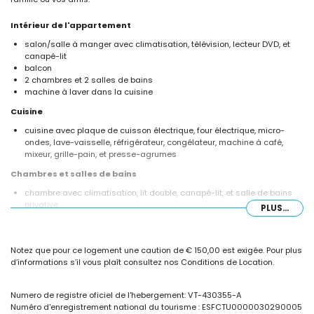
Intérieur de l'appartement
salon/salle à manger avec climatisation, télévision, lecteur DVD, et
canapé-lit
balcon
2 chambres et 2 salles de bains
machine à laver dans la cuisine
Cuisine
cuisine avec plaque de cuisson électrique, four électrique, micro-
ondes, lave-vaisselle, réfrigérateur, congélateur, machine à café,
mixeur, grille-pain, et presse-agrumes
Chambres et salles de bains
chambre avec climatisation, lit double, canapé-lit, et salle de bains
privative
PLUS...
chambre avec climatisation et 2 lits simples
salle de bains privative avec vasque, baignoire, et toilette
salle de bains avec vasque, baignoire, et toilette
Notez que pour ce logement une caution de € 150,00 est exigée. Pour plus
Extérieur de l'appartement
d’informations s’il vous plaît consultez nos Conditions de Location.
terrain clôturé
piscine commune en forme de lagune
Numero de registre oficiel de l'hebergement: VT-430355-A
piscine pour enfants
Numéro d'enregistrement national du tourisme : ESFCTU0000030290005