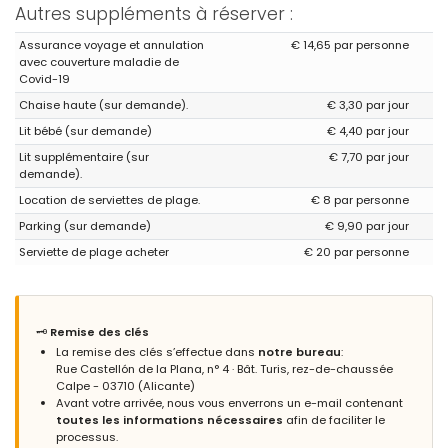
- 9,6
Autres suppléments à réserver :
Familles avec jeunes enfants - Août 2025 - Espagne :
Assurance voyage et annulation
€ 14,65 par personne
(Texte original)
avec couverture maladie de
Totalmente recomendable
Covid-19
(Traduit par Google)
Chaise haute (sur demande).
€ 3,30 par jour
Totalement recommandé
Lit bébé (sur demande)
€ 4,40 par jour
Lit supplémentaire (sur
€ 7,70 par jour
demande).
Réponse de l'administrateur:
Gracias Sra. Iniesta, Nos alegra
que haya disfrutado de su estancia. Esperamos verles pronto
Location de serviettes de plage.
€ 8 par personne
de vuelta. Atentamente, Grupo Turis Alquileres.
Parking (sur demande)
€ 9,90 par jour
Réponse de l'administrateur (Traduit par Google):
Serviette de plage acheter
€ 20 par personne
Merci, Madame Iniesta. Nous sommes ravis que vous ayez
apprécié votre séjour. Nous espérons vous revoir bientôt.
Cordialement, Grupo Turis Alquileres.
🗝️
Remise des clés
La remise des clés s’effectue dans
notre bureau
:
Rue Castellón de la Plana, n° 4 · Bât. Turis, rez-de-chaussée
- 9,4
Calpe - 03710 (Alicante)
Familles avec adolescents - Juillet 2025 - Espagne :
Avant votre arrivée, nous vous enverrons un e-mail contenant
(Texte original)
toutes les informations nécessaires
afin de faciliter le
Muy buen apartamento, aire acondicionado y en general muy
processus.
buena opción de alquiler.