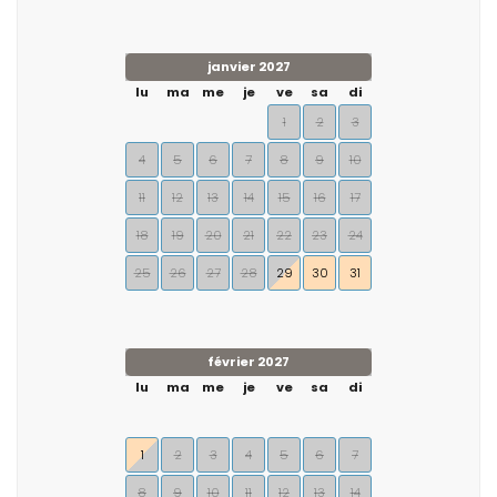
janvier 2027
lu
ma
me
je
ve
sa
di
1
2
3
4
5
6
7
8
9
10
11
12
13
14
15
16
17
18
19
20
21
22
23
24
25
26
27
28
29
30
31
février 2027
lu
ma
me
je
ve
sa
di
1
2
3
4
5
6
7
8
9
10
11
12
13
14