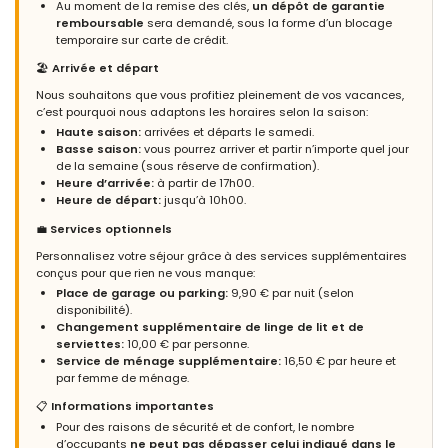
Au moment de la remise des clés,
un dépôt de garantie
remboursable
sera demandé, sous la forme d’un blocage
(Traduit par Google)
temporaire sur carte de crédit.
Très bel appartement, climatisé et dans l'ensemble une très
bonne option de location.
🏖️
Arrivée et départ
Nous souhaitons que vous profitiez pleinement de vos vacances,
c’est pourquoi nous adaptons les horaires selon la saison:
Haute saison:
arrivées et départs le samedi.
- 7,4
Basse saison:
vous pourrez arriver et partir n’importe quel jour
Familles avec adolescents - Mai 2025 - Espagne :
de la semaine (sous réserve de confirmation).
Heure d’arrivée:
à partir de 17h00.
(Texte original)
Heure de départ:
jusqu’à 10h00.
En general Turis siempre es fiable (por lo menos para nosotros
en todos estos años).
💼
Services optionnels
(Traduit par Google)
Personnalisez votre séjour grâce à des services supplémentaires
En général, Turis est toujours fiable (du moins pour nous depuis
conçus pour que rien ne vous manque:
toutes ces années).
Place de garage ou parking:
9,90 € par nuit (selon
disponibilité).
Changement supplémentaire de linge de lit et de
serviettes:
10,00 € par personne.
- 8,9
Service de ménage supplémentaire:
16,50 € par heure et
Familles avec jeunes enfants - Avril 2025 - Espagne :
par femme de ménage.
(Texte original)
📋
Informations importantes
Muy recomendable, repetiremos.
Pour des raisons de sécurité et de confort, le nombre
d’occupants
ne peut pas dépasser celui indiqué dans le