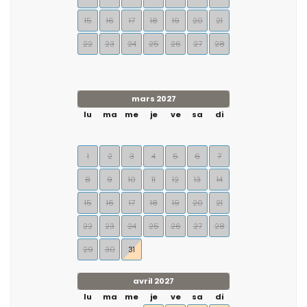
15
16
17
18
19
20
21
22
23
24
25
26
27
28
mars 2027
lu
ma
me
je
ve
sa
di
1
2
3
4
5
6
7
8
9
10
11
12
13
14
15
16
17
18
19
20
21
22
23
24
25
26
27
28
29
30
31
avril 2027
lu
ma
me
je
ve
sa
di