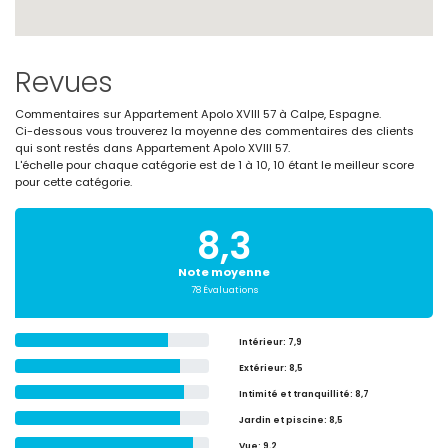
Revues
Commentaires sur Appartement Apolo XVIII 57 à Calpe, Espagne.
Ci-dessous vous trouverez la moyenne des commentaires des clients
qui sont restés dans Appartement Apolo XVIII 57.
L'échelle pour chaque catégorie est de 1 à 10, 10 étant le meilleur score
pour cette catégorie.
8,3
Note moyenne
78 Évaluations
Intérieur
: 7,9
Extérieur
: 8,5
Intimité et tranquillité
: 8,7
Jardin et piscine
: 8,5
Vue
: 9,2