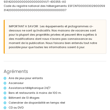
beau jardin gazonné avec des arbres
931420000000000000000VUT-430355-A0
jardin commun gazonné avec des arbres
Code du registre national des hébergements: ESFCNT00000302900059
aire de jeux
314200000000000000000000000000007
douche extérieure
place de parking commune
Plus d'informations
IMPORTANT A SAVOIR : Les équipements et pictogrammes ci-
dessous ne sont qu'indicatifs. Nos maisons de vacances sont
ville la plus proche : Calpe (à moins de 1000 mètres de l'appartement)
pour la plupart des propriétés privées et peuvent être sujettes à
plage la plus proche : La Fossa / Levante (à moins de 100 mètres de
des modifications dont nous n'avons pas connaissance au
l'appartement)
moment de la publication. Nous faisons bien entendu tout notre
aéroport le plus proche : El Altet (Alicante) (à moins de 100 kilomètres
possible pour que toutes les informations soient à jour.
de l'appartement)
transports publics à proximité : bus à moins de 100 mètres
interdiction de fumer
animaux de compagnie non autorisés
L'immeuble où se trouve le logement dispose d'un ascenseur.
Le logement est très adapté aux familles avec enfants.
Agréments
Équipements et services inclus dans le prix de la location de
Aire de jeux pour enfants
l'appartement
Ascenseur
internet (WiFi)
Assistance téléphonique 24/7
fer et planche à repasser
Bars et restaurants à moins de 100 m.
linge de lit et serviettes
Bâtiment de 13 étages
service d'urgence 24 heures sur 24
Calendrier de disponibilité en temps réel
Équipements et services en supplément
CD ou DVD