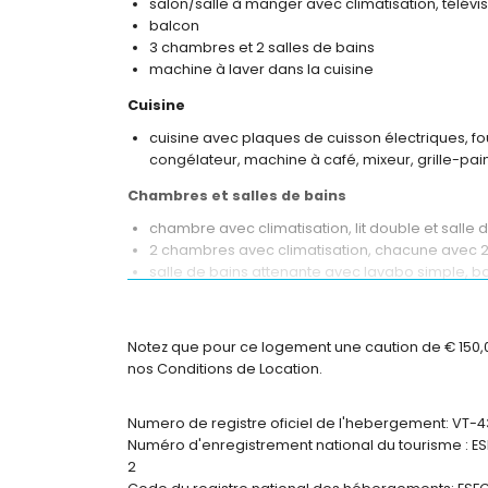
salon/salle à manger avec climatisation, télévis
balcon
3 chambres et 2 salles de bains
machine à laver dans la cuisine
Cuisine
cuisine avec plaques de cuisson électriques, fou
congélateur, machine à café, mixeur, grille-pa
Chambres et salles de bains
chambre avec climatisation, lit double et salle 
2 chambres avec climatisation, chacune avec 2 
salle de bains attenante avec lavabo simple, bai
salle de bains avec lavabo simple, baignoire, bid
Extérieur de l'appartement
Notez que pour ce logement une caution de € 150,00 
terrain clôturé
nos Conditions de Location.
piscine commune en forme de lagune
piscine pour enfants
Numero de registre oficiel de l'hebergement: VT-
jardin avec pelouse
Numéro d'enregistrement national du tourisme 
jardin commun avec pelouse
2
douche extérieure