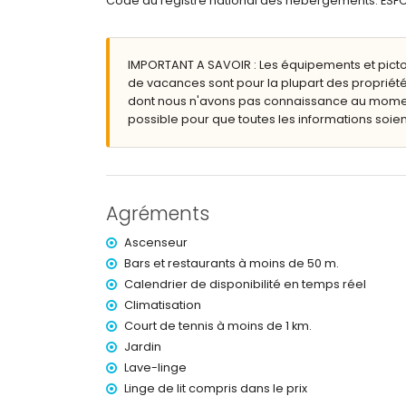
Code du registre national des hébergements: 
Plus d'informations
ville la plus proche : Calpe (à moins de 1000 m
plage la plus proche : La Fossa / Levante (à m
IMPORTANT A SAVOIR : Les équipements et pict
aéroport le plus proche : El Altet (Alicante) (à
de vacances sont pour la plupart des propriété
deuxième aéroport le plus proche : Manises (Va
dont nous n'avons pas connaissance au moment 
transports publics à proximité : bus à moins de
possible pour que toutes les informations soient
interdiction de fumer
animaux non admis
Le bâtiment où se trouve le logement est équip
Le logement est très adapté aux familles avec e
Agréments
Équipements et services inclus dans le prix de
Ascenseur
internet (WiFi)
fer et planche à repasser
Bars et restaurants à moins de 50 m.
linge de lit et serviettes
Calendrier de disponibilité en temps réel
service d'urgence 24 heures sur 24
Climatisation
Court de tennis à moins de 1 km.
Équipements et services en supplément
Jardin
chauffage
Lave-linge
lit pour enfant/berceau (sur demande)
Linge de lit compris dans le prix
Divertissements et activités de loisirs pour v