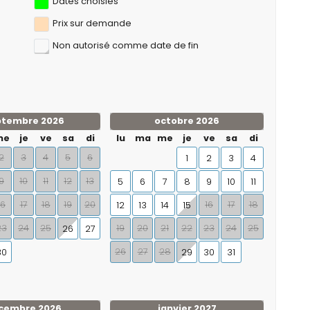
Dates choisies
Prix ​​sur demande
Non autorisé comme date de fin
ptembre 2026
octobre 2026
me
je
ve
sa
di
lu
ma
me
je
ve
sa
di
2
3
4
5
6
1
2
3
4
9
10
11
12
13
5
6
7
8
9
10
11
16
17
18
19
20
16
17
18
12
13
14
15
23
24
25
19
20
21
22
23
24
25
26
27
26
27
28
30
29
30
31
cembre 2026
janvier 2027