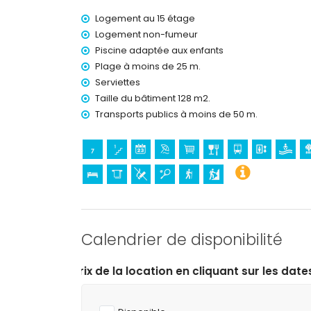
Logement au 15 étage
promenade (à moins de 500 mètres de la mais
parc à thème (Terra Mítica à Benidorm), zoo (
Logement non-fumeur
(Aqua Natura et Aqualandia à Benidorm) (à moi
Piscine adaptée aux enfants
Plage à moins de 25 m.
Sports
Serviettes
tennis, randonnée et escalade (à moins de 100
Taille du bâtiment 128 m2.
golf et équitation (à moins de 10 kilomètres de 
Transports publics à moins de 50 m.
Calendrier de disponibilité
tion en cliquant sur les dates d’arrivée et de départ sou