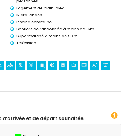
personnes.
Logement de plain-pied.
on)
Terra Natura et Mundomar à Benidorm), et parc aquatique
Micro-ondes
ns de 10 kilomètres de la maison)
Piscine commune
Sentiers de randonnée à moins de 1 km.
Supermarché à moins de 50 m.
0 mètres de l'appartement)
Télévision
l'appartement)
haitées !