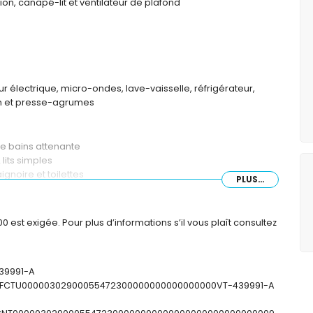
ion, canapé-lit et ventilateur de plafond
r électrique, micro-ondes, lave-vaisselle, réfrigérateur,
in et presse-agrumes
de bains attenante
lits simples
gnoire et toilettes
PLUS...
et et toilettes
est exigée. Pour plus d’informations s’il vous plaît consultez
439991-A
: ESFCTU00000302900055472300000000000000000VT-439991-A