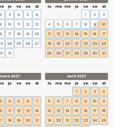
me
je
ve
sa
di
lu
ma
me
je
ve
sa
di
2
3
4
5
6
1
2
3
9
10
11
12
13
4
5
6
7
8
9
10
16
17
18
19
20
11
12
13
14
15
16
17
23
24
25
26
27
18
19
20
21
22
23
24
30
31
25
26
27
28
29
30
31
mars 2027
avril 2027
me
je
ve
sa
di
lu
ma
me
je
ve
sa
di
1
2
3
4
3
4
5
6
7
5
6
7
8
9
10
11
10
11
12
13
14
12
13
14
15
16
17
18
17
18
19
20
21
19
20
21
22
23
24
25