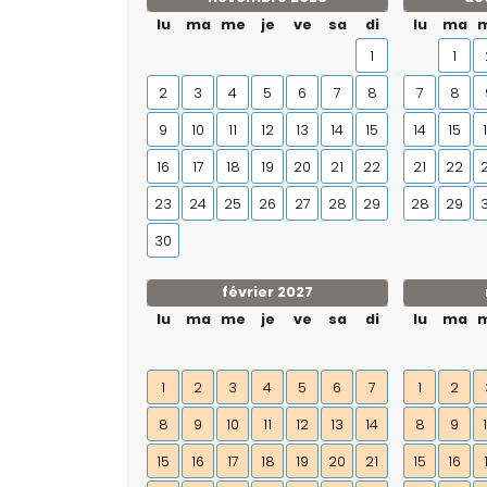
lu
ma
me
je
ve
sa
di
lu
ma
1
1
2
3
4
5
6
7
8
7
8
9
10
11
12
13
14
15
14
15
16
17
18
19
20
21
22
21
22
23
24
25
26
27
28
29
28
29
30
février 2027
lu
ma
me
je
ve
sa
di
lu
ma
1
2
3
4
5
6
7
1
2
8
9
10
11
12
13
14
8
9
15
16
17
18
19
20
21
15
16