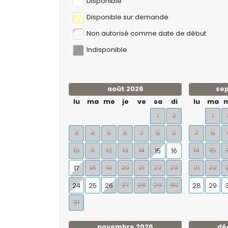
Disponible
Disponible sur demande
Non autorisé comme date de début
Indisponible
août 2026
se
lu
ma
me
je
ve
sa
di
lu
ma
1
2
1
3
4
5
6
7
8
9
7
8
10
11
12
13
14
14
15
15
16
18
19
20
21
22
23
21
22
17
27
28
29
30
24
25
26
28
29
31
novembre 2026
dé