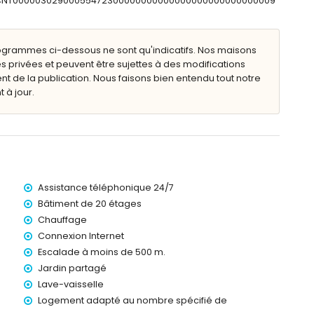
ESFCNT00000302900055472300000000000000000000000000009
ètres de l'appartement)
oins de 25 mètres de l'appartement)
ogrammes ci-dessous ne sont qu'indicatifs. Nos maisons
 moins de 50 kilomètres de l'appartement)
s privées et peuvent être sujettes à des modifications
lence) (> 100 kilomètres)
de la publication. Nous faisons bien entendu tout notre
 50 mètres
 à jour.
é d'un ascenseur.
nfants.
 location de l'appartement
Assistance téléphonique 24/7
Bâtiment de 20 étages
Chauffage
Connexion Internet
Escalade à moins de 500 m.
Jardin partagé
Lave-vaisselle
Logement adapté au nombre spécifié de
os vacances à Calpe, Costa Blanca