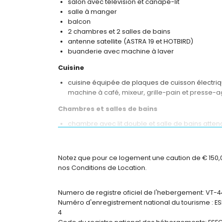
salon avec télévision et canapé-lit
salle à manger
balcon
2 chambres et 2 salles de bains
antenne satellite (ASTRA 19 et HOTBIRD)
buanderie avec machine à laver
Cuisine
cuisine équipée de plaques de cuisson électriq
machine à café, mixeur, grille-pain et presse
Chambres et salles de bains
chambre avec lit double et salle de bains atten
chambre avec 2 lits simples
salle de bains attenante avec lavabo simple, do
salle de bains avec lavabo simple, baignoire, bid
Notez que pour ce logement une caution de € 150,00 
nos Conditions de Location.
Extérieur de l'appartement
terrain clos
Numero de registre oficiel de l'hebergement: VT-
piscine commune en forme de rein
Numéro d'enregistrement national du tourisme 
piscine pour enfants
4
douche extérieure