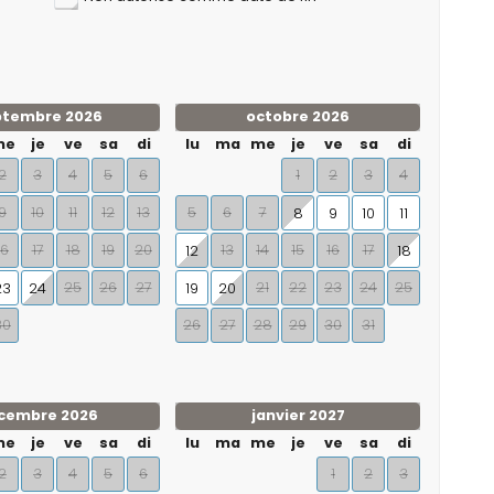
ptembre 2026
octobre 2026
me
je
ve
sa
di
lu
ma
me
je
ve
sa
di
2
3
4
5
6
1
2
3
4
9
10
11
12
13
5
6
7
8
9
10
11
16
17
18
19
20
13
14
15
16
17
12
18
25
26
27
21
22
23
24
25
23
24
19
20
30
26
27
28
29
30
31
cembre 2026
janvier 2027
me
je
ve
sa
di
lu
ma
me
je
ve
sa
di
2
3
4
5
6
1
2
3