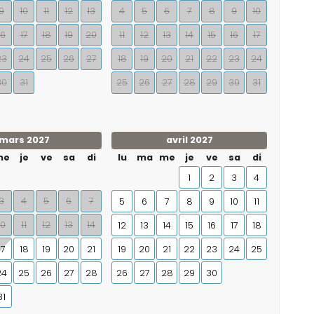
9
10
11
12
13
4
5
6
7
8
9
10
16
17
18
19
20
11
12
13
14
15
16
17
23
24
25
26
27
18
19
20
21
22
23
24
30
31
25
26
27
28
29
30
31
mars 2027
avril 2027
me
je
ve
sa
di
lu
ma
me
je
ve
sa
di
1
2
3
4
3
4
5
6
7
5
6
7
8
9
10
11
10
11
12
13
14
12
13
14
15
16
17
18
17
18
19
20
21
19
20
21
22
23
24
25
24
25
26
27
28
26
27
28
29
30
31