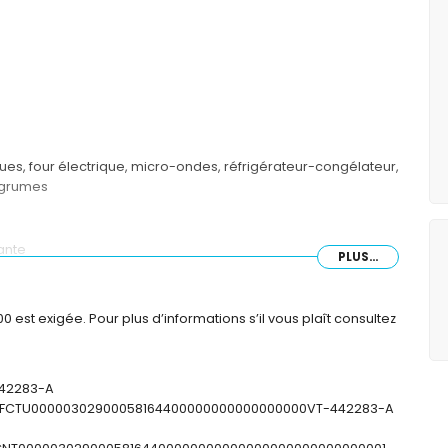
ues, four électrique, micro-ondes, réfrigérateur-congélateur,
-agrumes
ante
PLUS...
uche et toilettes
et et toilettes
est exigée. Pour plus d’informations s’il vous plaît consultez
442283-A
: ESFCTU00000302900058164400000000000000000VT-442283-A