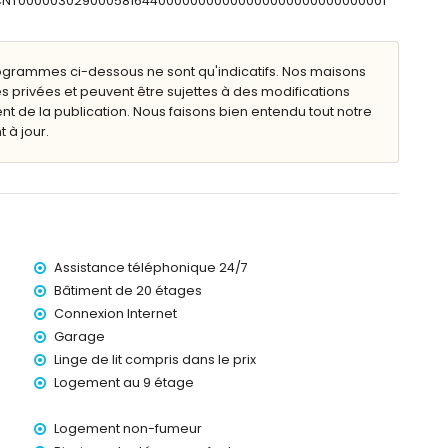
ESFCNT00000302900058164400000000000000000000000000001
tres de l'appartement)
ogrammes ci-dessous ne sont qu'indicatifs. Nos maisons
25 mètres de l'appartement)
s privées et peuvent être sujettes à des modifications
 1000 mètres de l'appartement)
de la publication. Nous faisons bien entendu tout notre
moins de 100 kilomètres de l'appartement)
 à jour.
lence) (à plus de 100 kilomètres)
2 kilomètres
'un ascenseur.
nfants.
Assistance téléphonique 24/7
 la location de l'appartement
Bâtiment de 20 étages
Connexion Internet
Garage
Linge de lit compris dans le prix
Logement au 9 étage
Logement non-fumeur