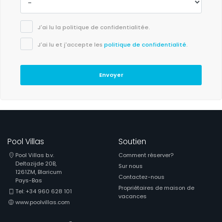
J'ai lu la politique de confidentialitée.
J'ai lu et j'accepte les
politique de confidentialité
.
Envoyer
Pool Villas
Soutien
Pool Villas b.v.
Comment réserver?
Deltazijde 20B,
Sur nous
1261ZM, Blaricum
Contactez-nous
Pays-Bas
Propriétaires de maison de
Tel: +34 960 628 101
vacances
www.poolvillas.com