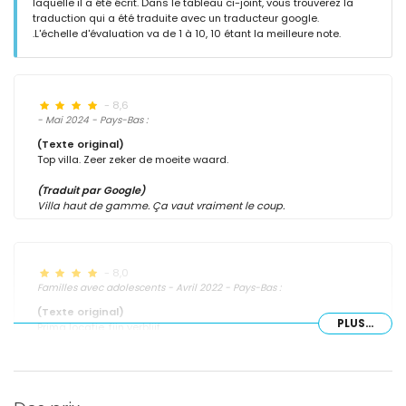
laquelle il a été écrit. Dans le tableau ci-joint, vous trouverez la
traduction qui a été traduite avec un traducteur google.
.L'échelle d'évaluation va de 1 à 10, 10 étant la meilleure note.
- 8,6
- Mai 2024 - Pays-Bas :
(Texte original)
Top villa. Zeer zeker de moeite waard.
(Traduit par Google)
Villa haut de gamme. Ça vaut vraiment le coup.
- 8,0
Familles avec adolescents - Avril 2022 - Pays-Bas :
(Texte original)
PLUS...
Prima locatie, fijn verblijf
(Traduit par Google)
Très bien situé, bon séjour