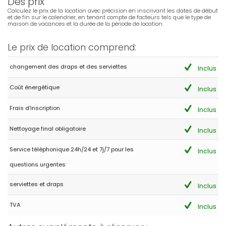
Des prix
Calculez le prix de la location avec précision en inscrivant les dates de début
et de fin sur le calendrier, en tenant compte de facteurs tels que le type de
- 10,0
maison de vacances et la durée de la période de location.
- Septembre 2021 - Pays-Bas :
(Texte original)
Le prix de location comprend:
Prachtige villa van alle gemakken voorzien.
(Traduit par Google)
changement des draps et des serviettes
Inclus
Belle villa entièrement équipée.
Coût énergétique
Inclus
Frais d'inscription
Inclus
- 9,6
Couples d'âge mûr - Septembre 2019 - Allemagne :
Nettoyage final obligatoire
Inclus
(Texte original)
Top Villa mit allem was man sich wünscht
Service téléphonique 24h/24 et 7j/7 pour les
Inclus
(Traduit par Google)
questions urgentes
Top villa avec tout ce que vous pourriez souhaiter
serviettes et draps
Inclus
TVA
- 8,0
Inclus
Couples d'âge mûr - Mai 2018 - France :