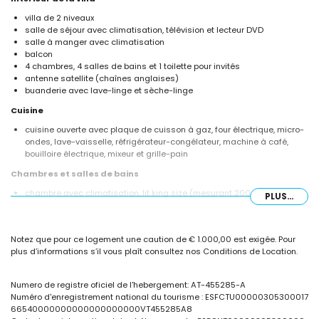
villa de 2 niveaux
salle de séjour avec climatisation, télévision et lecteur DVD
salle à manger avec climatisation
balcon
4 chambres, 4 salles de bains et 1 toilette pour invités
antenne satellite (chaînes anglaises)
buanderie avec lave-linge et sèche-linge
Cuisine
cuisine ouverte avec plaque de cuisson à gaz, four électrique, micro-
ondes, lave-vaisselle, réfrigérateur-congélateur, machine à café,
bouilloire électrique, mixeur et grille-pain
Chambres et salles de bains
chambre avec climatisation, lit king size (mesurant 200 par 200 cm)
PLUS...
et salle de bains attenante
2 chambres avec climatisation, chacune avec lit queen size
(mesurant 200 par 160 cm) et salle de bains attenante
Notez que pour ce logement une caution de € 1.000,00 est exigée. Pour
chambre avec climatisation et 2 lits simples
plus d’informations s’il vous plaît consultez nos Conditions de Location.
salle de bains attenante avec double vasque, baignoire, douche et
toilette
2 salles de bains attenantes, chacune avec vasque simple, douche
Numero de registre oficiel de l'hebergement: AT-455285-A
et toilette
Numéro d'enregistrement national du tourisme : ESFCTU00000305300017
salle de bains avec vasque simple, douche et toilette
66540000000000000000000VT455285A8