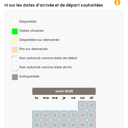
arrivée et de départ souhaitées !
Disponible
Dates choisies
Disponible sur demande
Prix ​​sur demande
Non autorisé comme date de début
Non autorisé comme date de fin
Indisponible
août 2026
lu
ma
me
je
ve
sa
di
1
2
3
4
5
6
7
8
9
10
11
12
13
14
15
16