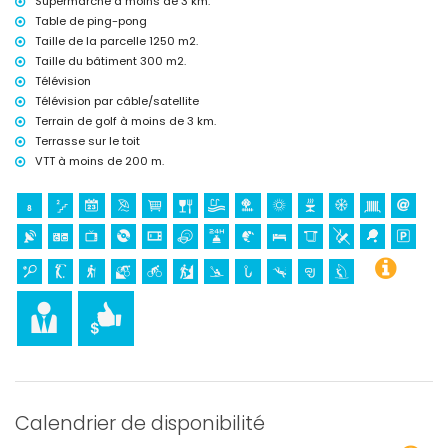
Supermarché à moins de 3 km.
VTT et cyclisme (à moins de 1000 mètres de la villa)
Table de ping-pong
tennis, golf (Golf Don Cayo), randonnée, escalade, kayak, pêche,
Taille de la parcelle 1250 m2.
plongée, snorkeling et planche à voile (à moins de 5 kilomètres de la
Taille du bâtiment 300 m2.
villa)
équitation (à moins de 10 kilomètres de la villa)
Télévision
Télévision par câble/satellite
Terrain de golf à moins de 3 km.
Terrasse sur le toit
VTT à moins de 200 m.
Calendrier de disponibilité