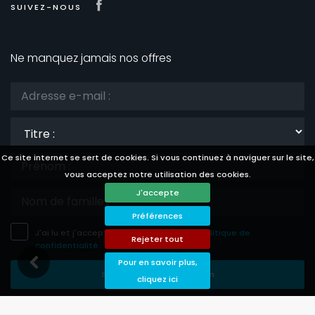
Visit our Facebook page
SUIVEZ-NOUS
Ne manquez jamais nos offres
Titre
:
Ce site internet se sert de cookies. Si vous continuez à naviguer sur le site,
vous acceptez notre utilisation des cookies.
J'accepte
Préférences
J'ai lu et j'accepte les
avis légale
et la
politique de
Rejeter tout
confidentialité
.
Pour en savoir plus,
Sauvegarder Souscription
cliquez ici