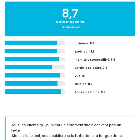
8,7
Note moyenne
15 Évaluations
Intérieur
: 8,6
Extérieur
: 8,6
Intimité et tranquillité
: 8,9
Jardin et piscine
: 7,8
Vue
: 9,1
Cuisine
: 8,7
Salles de bains
: 9,3
Tous les clients qui publient un commentaire n'écrivent pas un
texte.
.Mais s'ils le font, nous publierons le texte dans la langue dans