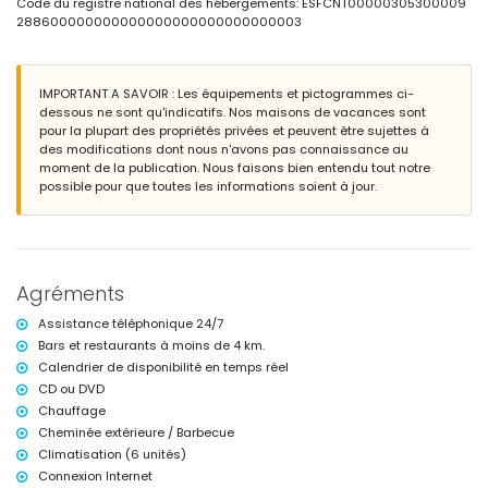
Code du registre national des hébergements: ESFCNT00000305300009
Extérieur de la villa
288600000000000000000000000000003
grand terrain clos
piscine privée mesurant 8 m x 4 m
jardin avec gravier, arbres et mobilier de jardin avec chaises longues
3 terrasses, dont 1 couverte
IMPORTANT A SAVOIR : Les équipements et pictogrammes ci-
barbecue
dessous ne sont qu'indicatifs. Nos maisons de vacances sont
espace de vie extérieur et salle à manger extérieure
pour la plupart des propriétés privées et peuvent être sujettes à
2 places de parking privées
des modifications dont nous n'avons pas connaissance au
terrasse sur le toit
moment de la publication. Nous faisons bien entendu tout notre
possible pour que toutes les informations soient à jour.
Informations supplémentaires
ville la plus proche : Altea la Vieja (à moins de 4 kilomètres de la villa)
berges ou rivage les plus proches : Altea la Olla (à moins de 4
kilomètres de la villa)
plage la plus proche : Altea la Olla (à moins de 4 kilomètres de la
Agréments
villa)
port le plus proche : Campomanus (à moins de 4 kilomètres de la
Assistance téléphonique 24/7
villa)
Bars et restaurants à moins de 4 km.
aéroport le plus proche : Alicante (à moins de 100 kilomètres de la
Calendrier de disponibilité en temps réel
villa)
CD ou DVD
deuxième aéroport le plus proche : Valence (à plus de 100 kilomètres)
interdiction de fumer
Chauffage
animaux non admis
Cheminée extérieure / Barbecue
Le logement est très adapté aux familles avec enfants, aux fêtes de
Climatisation (6 unités)
mariage et aux séances de yoga
Connexion Internet