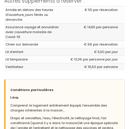
Autres suppléments à réserver :
Maison très agréable, chacun des couples peut avoir facilement
son indépendance.
Arrivée en dehors des heures
€ 55 par réservation
d'ouverture, jours fériés ou
dimanche
Assurance voyage et annulation
€ 14,65 par personne
avec couverture maladie de
Covid-19
Chien sur demande
€ 66 par réservation
Lit d'enfant
€ 5,50 par jour
Lit temporaire
€ 13,36 par personne par jour
Ventilateur
€ 16,50 par semaine
Conditions particulières
1.Prix
Comprend: le logement entièrement équipé, l’ensemble des
charges inhérentes à la maison ,
Draps et serviettes, l’eau, l’électricité ,le nettoyage final, l’air
conditionné (quand il y a dans la maison)et une époque spéciale
de l´année et l’entretient et le nettoyage des piscines et jardins.