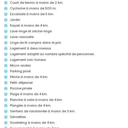
Équipements et services inclus dans le prix de location de la villa
Court de tennis à moins de 2 km.
Cyclisme à moins de 500 m.
internet (WiFi)
Escalade à moins de 5 km.
aspirateur et fer à repasser avec planche à repasser
linge de lit et serviettes
Jardin
service d'urgence 24 heures sur 24
Kayak à moins de 4 km.
ping-pong
Lave-linge et sèche-linge
Lave-vaisselle
Équipements et services en supplément
Linge de lit compris dans le prix
petit déjeuner
Logement à deux niveaux.
chauffage électrique et climatisation
Logement adapté au nombre spécifié de personnes.
Divertissements et activités de loisirs pour vos vacances à Altea,
Logement non-fumeur
Costa Blanca
Micro-ondes
bar et promenade (Playa de la Olla) (à moins de 5 kilomètres de la
Parking privé
maison)
Pêche à moins de 4 km.
parc d'attractions (Terra Mitica), parc à thème (Terra Mitica), zoo
Petit-déjeuner
(Terra Natura), parc aquatique (Aqualandia et Mundomar) (à moins
Piscine privée
de 10 kilomètres de la maison)
Plage à moins de 4 km.
Sites et culture à Altea, Costa Blanca
Planche à voile à moins de 4 km.
Plongée à moins de 4 km.
église (Iglesia Altea Plaza) et lieu historique (Casco Antiguo Altea) (à
moins de 5 kilomètres du logement)
Sentiers de randonnée à moins de 3 km.
musée (Musée du Chocolat) (à moins de 25 kilomètres du logement)
Serviettes
Snorkeling à moins de 4 km.
Sports