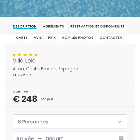
DESCRIPTION
AGRÉMENTS
RÉSERVATION ET DISPONIBILITÉ
CARTE
AVIS
PRIX
VOIR LES PHOTOS
CONTACTER
RÉSERVAR
Villa Lola
Altea, Costa Blanca, Espagne
AT-455285-A
À partir de
€ 248
par jour
8 Personnes