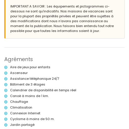
jardin commun avec pelouse
IMPORTANT A SAVOIR : Les équipements et pictogrammes ci-
aire de jeux
dessous ne sont qu'indicatifs. Nos maisons de vacances sont
2 terrasses
pour la plupart des propriétés privées et peuvent être sujettes à
espace de vie extérieur et espace de repas extérieur
des modifications dont nous n'avons pas connaissance au
place de parking privée et fermée
moment de la publication. Nous faisons bien entendu tout notre
terrasse sur le toit
possible pour que toutes les informations soient à jour.
Informations supplémentaires
ville la plus proche : San Juan de los Terreros (à moins de 200 mètres
de la maison)
berges ou rivage le plus proche à moins de 100 mètres de la maison
Agréments
plage la plus proche à moins de 100 mètres de la maison
port le plus proche : Villaricos (à moins de 10 kilomètres de la maison)
Aire de jeux pour enfants
aéroport le plus proche : Almería/Murcia (à moins de 100 kilomètres
Ascenseur
de la maison)
Assistance téléphonique 24/7
deuxième aéroport le plus proche : Alicante (> 100 kilomètres)
transports publics à proximité : bus à moins de 100 mètres et train à
Bâtiment de 3 étages
moins de 15 kilomètres
Calendrier de disponibilité en temps réel
interdiction de fumer
Canoë à moins de 1 km.
animaux de compagnie non admis
Chauffage
Le bâtiment où se trouve l'hébergement dispose d'un ascenseur.
Climatisation
L'hébergement est très adapté aux familles avec enfants.
Connexion Internet
Équipements et services inclus dans le prix de location de la
Cyclisme à moins de 50 m.
maison
Jardin partagé
internet (WiFi)