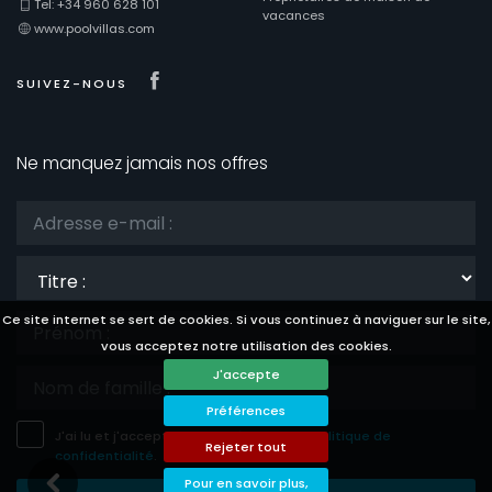
Tel: +34 960 628 101
vacances
www.poolvillas.com
Visit our Facebook page
SUIVEZ-NOUS
Ne manquez jamais nos offres
Titre
:
Ce site internet se sert de cookies. Si vous continuez à naviguer sur le site,
vous acceptez notre utilisation des cookies.
J'accepte
Préférences
J'ai lu et j'accepte les
avis légale
et la
politique de
Rejeter tout
confidentialité
.
Pour en savoir plus,