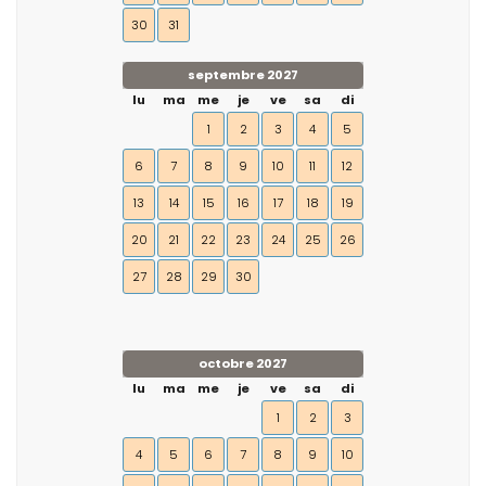
30
31
septembre 2027
lu
ma
me
je
ve
sa
di
1
2
3
4
5
6
7
8
9
10
11
12
13
14
15
16
17
18
19
20
21
22
23
24
25
26
27
28
29
30
octobre 2027
lu
ma
me
je
ve
sa
di
1
2
3
4
5
6
7
8
9
10