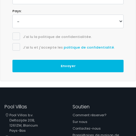
Pays:
J'ai lu la politique de confidentialitée.
J'ai lu et j'accepte les
politique de confidentialité
.
Envoyer
Pool Villas
Soutien
Pool Villas b.v.
Comment réserver?
Deltazijde 20B,
Sur nous
1261ZM, Blaricum
Contactez-nous
Pays-Bas
Propriétaires de maison de