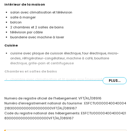
Intérieur de la maison
salon avec climatisation et télévision
salle à manger
balcon
2 chambres et 2 salles de bains
télévision par câble
buanderie avec machine à laver
Cuisine
cuisine avec plaque de cuisson électrique, four électrique, micro-
ondes, réfrigérateur-congélateur, machine à café, bouilloire
électrique, grille-pain et centrifugeuse
Chambres et salles de bains
chambre avec climatisation et lit queen size (mesurant 200 par 160
PLUS...
cm)
chambre avec climatisation et 2 lits simples (mesurant 200 par 80
cm)
Numero de registre oficiel de l'hebergement: VFT/AL/08916
salle de bains avec lavabo simple, baignoire/douche combinée, bidet
Numéro d'enregistrement national du tourisme : ESFCTU0000040040004
et toilettes
218300000000000000000VFT/AL/089167
salle de bains avec lavabo simple, douche, toilettes et sèche-cheveux
Code du registre national des hébergements: ESFCTU000004004000421
Extérieur de la maison
8300000000000000000VFT/AL/089167
terrain clos
piscine commune