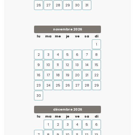
26
27
28
29
30
31
novembre 2026
lu
ma
me
je
ve
sa
di
1
2
3
4
5
6
7
8
9
10
11
12
13
14
15
16
17
18
19
20
21
22
23
24
25
26
27
28
29
30
décembre 2026
lu
ma
me
je
ve
sa
di
1
2
3
4
5
6
7
8
9
10
11
12
13