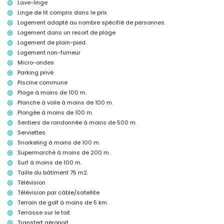
Lave-linge
aspirateur et fer à repasser avec planche à repasser
Linge de lit compris dans le prix
linge de lit et serviettes
Logement adapté au nombre spécifié de personnes.
service d'urgence 24 heures sur 24
Logement dans un resort de plage
chauffage par air
Logement de plain-pied.
Équipements et services en supplément
Logement non-fumeur
service d'aéroport
Micro-ondes
Parking privé
Divertissements et activités de loisirs pour vos vacances à San
Piscine commune
Juan de los Terreros, Andalousie
Plage à moins de 100 m.
bar et promenade (à moins de 500 mètres de la maison)
Planche à voile à moins de 100 m.
parc aquatique (Agua Vera) (à moins de 10 kilomètres de la maison)
Plongée à moins de 100 m.
Sites et culture à San Juan de los Terreros, Andalousie
Sentiers de randonnée à moins de 500 m.
Serviettes
ruine (à moins de 1000 mètres de l'hébergement)
château (Château San Juan de los Terreros), monument (La Geoda)
Snorkeling à moins de 100 m.
et site historique (à moins de 5 kilomètres de l'hébergement)
Supermarché à moins de 200 m.
musée (Aguilas), église (Aguilas) et bâtiment architectural (à moins
Surf à moins de 100 m.
de 25 kilomètres de l'hébergement)
Taille du bâtiment 75 m2.
Sports
Télévision
Télévision par câble/satellite
randonnée, VTT, cyclisme, canoë, plongée, snorkeling, surf et planche
Terrain de golf à moins de 5 km.
à voile (à moins de 1000 mètres de la maison)
golf (Aguilon Golf) (à moins de 5 kilomètres de la maison)
Terrasse sur le toit
Transfert aéroport