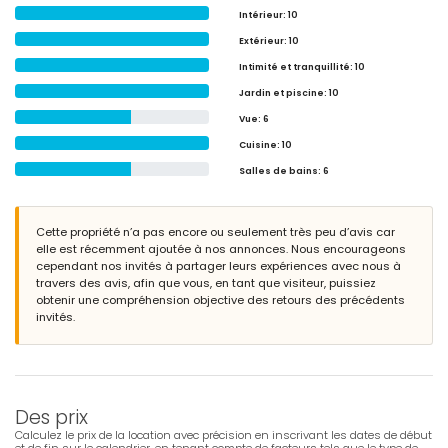
Intérieur
: 10
Extérieur
: 10
Intimité et tranquillité
: 10
Jardin et piscine
: 10
Vue
: 6
Cuisine
: 10
Salles de bains
: 6
Cette propriété n’a pas encore ou seulement très peu d’avis car
elle est récemment ajoutée à nos annonces. Nous encourageons
cependant nos invités à partager leurs expériences avec nous à
travers des avis, afin que vous, en tant que visiteur, puissiez
obtenir une compréhension objective des retours des précédents
invités.
Des prix
Calculez le prix de la location avec précision en inscrivant les dates de début
et de fin sur le calendrier, en tenant compte de facteurs tels que le type de