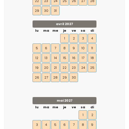
22
23
24
25
26
27
28
29
30
31
avril 2027
lu
ma
me
je
ve
sa
di
1
2
3
4
5
6
7
8
9
10
11
12
13
14
15
16
17
18
19
20
21
22
23
24
25
26
27
28
29
30
mai 2027
lu
ma
me
je
ve
sa
di
1
2
3
4
5
6
7
8
9