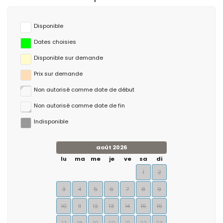
Disponible
Dates choisies
Disponible sur demande
Prix ​​sur demande
Non autorisé comme date de début
Non autorisé comme date de fin
Indisponible
août 2026
lu
ma
me
je
ve
sa
di
1
2
3
4
5
6
7
8
9
10
11
12
13
14
15
16