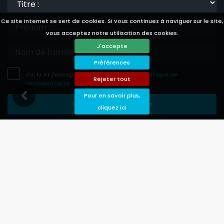
:
Ce site internet se sert de cookies. Si vous continuez à naviguer sur le site,
vous acceptez notre utilisation des cookies.
J'accepte
Préférences
J'ai lu et j'accepte les
avis légale
et la
politique de
Rejeter tout
confidentialité
.
Pour en savoir plus,
Sauvegarder Souscription
cliquez ici
Languages
Currencies
Conditions de Location
Politique de confidentialité
Avis légale
Préférences des cookies
© 2026 PoolVillas - Tous droits réservés