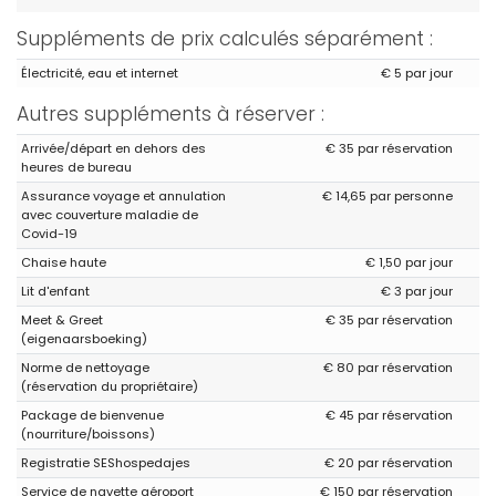
Suppléments de prix calculés séparément :
Électricité, eau et internet
€ 5 par jour
Autres suppléments à réserver :
Arrivée/départ en dehors des
€ 35 par réservation
heures de bureau
Assurance voyage et annulation
€ 14,65 par personne
avec couverture maladie de
Covid-19
Chaise haute
€ 1,50 par jour
Lit d'enfant
€ 3 par jour
Meet & Greet
€ 35 par réservation
(eigenaarsboeking)
Norme de nettoyage
€ 80 par réservation
(réservation du propriétaire)
Package de bienvenue
€ 45 par réservation
(nourriture/boissons)
Registratie SEShospedajes
€ 20 par réservation
Service de navette aéroport
€ 150 par réservation