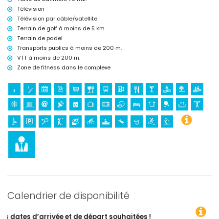
voile (dans un rayon de 1000 mètres de l'appartement)
Télévision
golf (Aguilon Golf) (dans un rayon de 5 kilomètres de l'appartement)
Télévision par câble/satellite
Terrain de golf à moins de 5 km.
Terrain de padel
Transports publics à moins de 200 m.
VTT à moins de 200 m.
Zone de fitness dans le complexe
Calendrier de disponibilité
et de départ souhaitées !