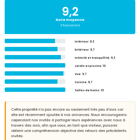
9,2
Note moyenne
3 Évaluations
Intérieur
: 8,3
Extérieur
: 8,7
Intimité et tranquillité
: 9,3
Jardin et piscine
: 10
Vue
: 9,7
Cuisine
: 8,7
Salles de bains
: 10
Cette propriété n’a pas encore ou seulement très peu d’avis car
elle est récemment ajoutée à nos annonces. Nous encourageons
cependant nos invités à partager leurs expériences avec nous à
travers des avis, afin que vous, en tant que visiteur, puissiez
obtenir une compréhension objective des retours des précédents
invités.