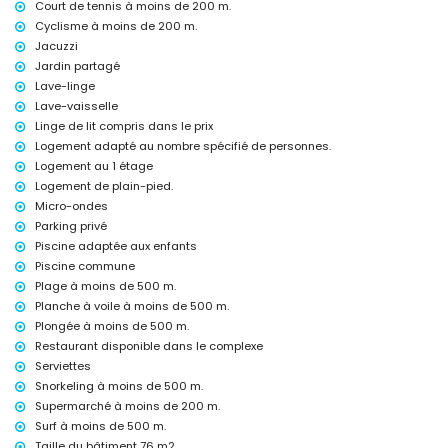
internet (WiFi)
Court de tennis à moins de 200 m.
aspirateur et fer à repasser avec planche à repasser
Cyclisme à moins de 200 m.
linge de lit et serviettes
Jacuzzi
chauffage par air
Jardin partagé
Installations et services communs inclus dans le prix de la
Lave-linge
location
Lave-vaisselle
Linge de lit compris dans le prix
jacuzzi extérieur
Logement adapté au nombre spécifié de personnes.
Installations / services communs avec supplément
Logement au 1 étage
zone de fitness et court de paddle
Logement de plain-pied.
Micro-ondes
Divertissements et activités de loisirs pour vos vacances à San
Parking privé
Juan de los Terreros, Andalousie
Piscine adaptée aux enfants
promenade (dans un rayon de 500 mètres de la maison)
Piscine commune
parc aquatique (Agua Vera) (dans un rayon de 10 kilomètres de la
Plage à moins de 500 m.
maison)
Planche à voile à moins de 500 m.
Sites et culture à San Juan de los Terreros, Andalousie
Plongée à moins de 500 m.
château, ruine, monument et lieu historique (dans un rayon de 5
Restaurant disponible dans le complexe
kilomètres de l'hébergement)
Serviettes
musée et église (dans un rayon de 25 kilomètres de l'hébergement)
Snorkeling à moins de 500 m.
Sports
Supermarché à moins de 200 m.
Surf à moins de 500 m.
tennis, VTT, cyclisme, canoë, plongée, snorkeling, surf et planche à
Taille du bâtiment 76 m2.