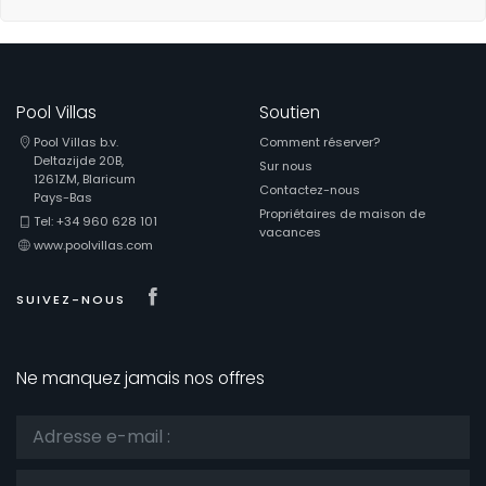
Pool Villas
Soutien
Pool Villas b.v.
Comment réserver?
Deltazijde 20B,
Sur nous
1261ZM, Blaricum
Contactez-nous
Pays-Bas
Propriétaires de maison de
Tel: +34 960 628 101
vacances
www.poolvillas.com
Visit our Facebook page
SUIVEZ-NOUS
Ne manquez jamais nos offres
Titre