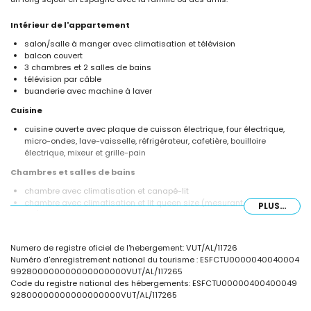
Intérieur de l'appartement
salon/salle à manger avec climatisation et télévision
balcon couvert
3 chambres et 2 salles de bains
télévision par câble
buanderie avec machine à laver
Cuisine
cuisine ouverte avec plaque de cuisson électrique, four électrique,
micro-ondes, lave-vaisselle, réfrigérateur, cafetière, bouilloire
électrique, mixeur et grille-pain
Chambres et salles de bains
chambre avec climatisation et canapé-lit
chambre avec climatisation et lit queen size (mesurant 200 par 160
PLUS...
cm)
chambre avec climatisation et 2 lits simples (mesurant 200 par 90
cm)
Numero de registre oficiel de l'hebergement: VUT/AL/11726
salle de bains attenante avec lavabo simple, douche, toilettes et
Numéro d'enregistrement national du tourisme : ESFCTU0000040040004
sèche-cheveux
992800000000000000000VUT/AL/117265
salle de bains avec lavabo simple, douche et toilettes
Code du registre national des hébergements: ESFCTU00000400400049
Extérieur de l'appartement
92800000000000000000VUT/AL/117265