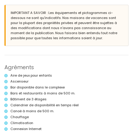
terrain clos
piscine commune
piscine pour enfants
IMPORTANT A SAVOIR : Les équipements et pictogrammes ci-
jardin communal pelousé avec arbres
dessous ne sont qu'indicatifs. Nos maisons de vacances sont
aire de jeux
pour la plupart des propriétés privées et peuvent être sujettes à
terrasse couverte
des modifications dont nous n'avons pas connaissance au
douche extérieure
moment de la publication. Nous faisons bien entendu tout notre
espace de repas extérieur
possible pour que toutes les informations soient à jour.
place de parking couverte privée
Informations supplémentaires
ville la plus proche : San Juan de los Terreros (dans un rayon de 1000
mètres de l'appartement)
Agréments
berges ou rivage le plus proche dans un rayon de 500 mètres de
l'appartement
Aire de jeux pour enfants
plage la plus proche dans un rayon de 500 mètres de l'appartement
Ascenseur
aéroport le plus proche : Alicante (> 100 kilomètres)
Bar disponible dans le complexe
deuxième aéroport le plus proche : Almeria/Murcia (dans un rayon de
100 kilomètres de l'appartement)
Bars et restaurants à moins de 500 m.
transports publics à proximité : bus dans un rayon de 200 mètres et
Bâtiment de 3 étages
train dans un rayon de 15 kilomètres
Calendrier de disponibilité en temps réel
les animaux ne sont pas acceptés
Canoë à moins de 500 m.
Le bâtiment où se trouve l'hébergement dispose d'un ascenseur.
Chauffage
L'hébergement est très adapté aux familles avec enfants.
Climatisation
Installations et services privés inclus dans le prix de la location
Connexion Internet