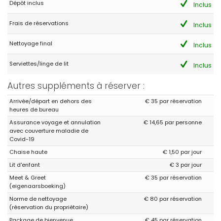
Dépôt inclus
Inclus
Frais de réservations
Inclus
Nettoyage final
Inclus
Serviettes/linge de lit
Inclus
Autres suppléments à réserver :
Arrivée/départ en dehors des
€ 35 par réservation
heures de bureau
Assurance voyage et annulation
€ 14,65 par personne
avec couverture maladie de
Covid-19
Chaise haute
€ 1,50 par jour
Lit d'enfant
€ 3 par jour
Meet & Greet
€ 35 par réservation
(eigenaarsboeking)
Norme de nettoyage
€ 80 par réservation
(réservation du propriétaire)
Package de bienvenue
€ 45 par réservation