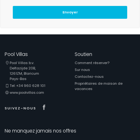
Envoyer
Pool Villas
Soutien
Pool Villas b.v.
Comment réserver?
Deltazijde 20B,
Sur nous
1261ZM, Blaricum
Contactez-nous
Pays-Bas
Propriétaires de maison de
Tel: +34 960 628 101
vacances
www.poolvillas.com
Visit our Facebook page
SUIVEZ-NOUS
Ne manquez jamais nos offres