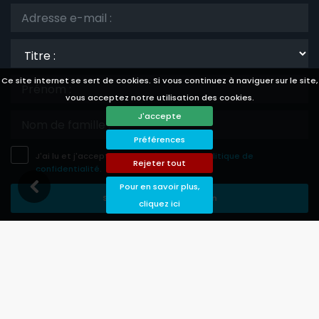
Titre
:
Ce site internet se sert de cookies. Si vous continuez à naviguer sur le site,
vous acceptez notre utilisation des cookies.
J'accepte
Préférences
J'ai lu et j'accepte les
avis légale
et la
politique de
Rejeter tout
confidentialité
.
Pour en savoir plus,
Sauvegarder Souscription
cliquez ici
Languages
Currencies