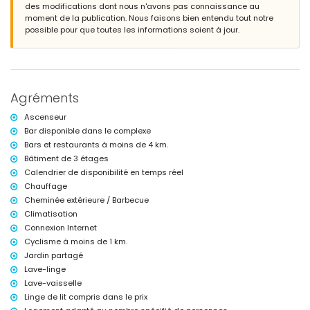
des modifications dont nous n'avons pas connaissance au
Informations supplémentaires
moment de la publication. Nous faisons bien entendu tout notre
ville la plus proche à moins de 4 kilomètres de l'appartement
possible pour que toutes les informations soient à jour.
berges ou rivage le plus proche à moins de 3 kilomètres de
l'appartement
plage la plus proche : Playa la Entrevista (à moins de 3 kilomètres de
l'appartement)
port le plus proche : Águilas (à moins de 12 kilomètres de
Agréments
l'appartement)
aéroport le plus proche : Murcie/Almería (à moins de 100 kilomètres
Ascenseur
de l'appartement)
Bar disponible dans le complexe
deuxième aéroport le plus proche : Alicante (à plus de 100 kilomètres)
Bars et restaurants à moins de 4 km.
transport public à proximité : train à moins de 4 kilomètres
interdiction de fumer
Bâtiment de 3 étages
animaux de compagnie non admis
Calendrier de disponibilité en temps réel
L'immeuble où se trouve l'hébergement dispose d'un ascenseur.
Chauffage
L'hébergement est très adapté aux familles avec enfants
Cheminée extérieure / Barbecue
Équipements et services privés inclus dans le prix de la location
Climatisation
Connexion Internet
internet (WiFi)
Cyclisme à moins de 1 km.
aspirateur et fer à repasser avec planche à repasser
linge de lit et serviettes
Jardin partagé
service de réception
Lave-linge
chauffage
Lave-vaisselle
Linge de lit compris dans le prix
Installations / services communs avec supplément