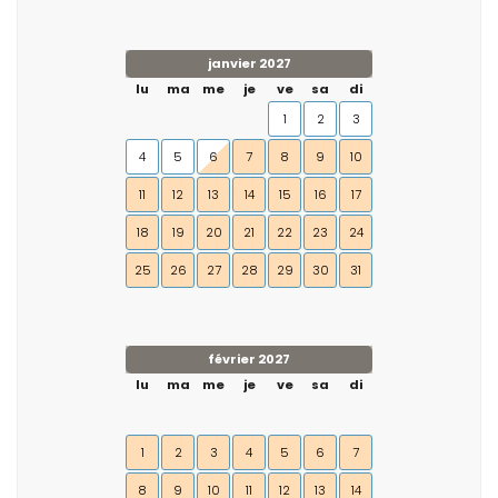
janvier 2027
lu
ma
me
je
ve
sa
di
1
2
3
4
5
6
7
8
9
10
11
12
13
14
15
16
17
18
19
20
21
22
23
24
25
26
27
28
29
30
31
février 2027
lu
ma
me
je
ve
sa
di
1
2
3
4
5
6
7
8
9
10
11
12
13
14