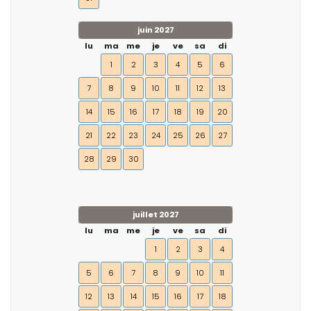
juin 2027
lu
ma
me
je
ve
sa
di
1
2
3
4
5
6
7
8
9
10
11
12
13
14
15
16
17
18
19
20
21
22
23
24
25
26
27
28
29
30
juillet 2027
lu
ma
me
je
ve
sa
di
1
2
3
4
5
6
7
8
9
10
11
12
13
14
15
16
17
18