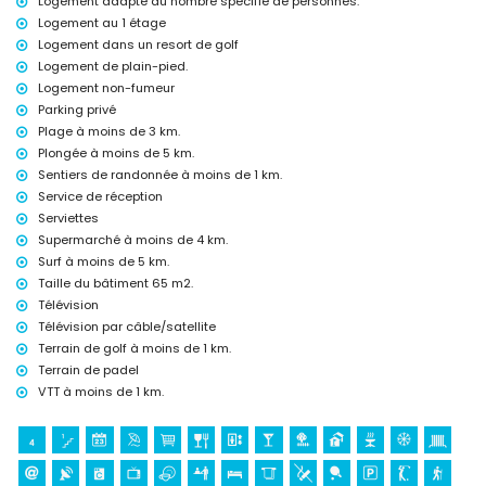
Logement adapté au nombre spécifié de personnes.
court de padel
Logement au 1 étage
Loisirs et activités pour vos vacances à Saint Jean de Terreros,
Logement dans un resort de golf
Andalousie
Logement de plain-pied.
bar et promenade (Saint Jean de Terreros) (à moins de 5 kilomètres
Logement non-fumeur
de la maison)
Parking privé
parc aquatique (Agua Vera) (à moins de 10 kilomètres de la maison)
Plage à moins de 3 km.
Plongée à moins de 5 km.
Sites et culture à Saint Jean de Terreros, Andalousie
Sentiers de randonnée à moins de 1 km.
monument (La Geoda) (à moins de 1000 mètres de l'hébergement)
Service de réception
église (Pulpí) (à moins de 5 kilomètres de l'hébergement)
Serviettes
château (Saint Jean de Terreros) (à moins de 10 kilomètres de
l'hébergement)
Supermarché à moins de 4 km.
musée (Águilas) et bâtiment architectural (Águilas) (à moins de 25
Surf à moins de 5 km.
kilomètres de l'hébergement)
Taille du bâtiment 65 m2.
Télévision
Sports
Télévision par câble/satellite
golf (Águilón Golf), randonnée, VTT et cyclisme (à moins de 1000
Terrain de golf à moins de 1 km.
mètres de l'appartement)
Terrain de padel
plongée et surf (à moins de 5 kilomètres de l'appartement)
VTT à moins de 1 km.