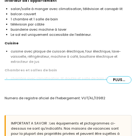
Intérieur de l'appartement
salon/salle à manger avec climatisation, télévision et canapé-lit
balcon couvert
1 chambre et 1 salle de bain
télévision par câble
buanderie avec machine à laver
Le sol est uniquement accessible de l'extérieur.
Cuisine
cuisine avec plaque de cuisson électrique, four électrique, lave-
vaisselle, réfrigérateur, machine à café, bouilloire électrique et
extracteur de jus
Chambres et salles de bain
chambre avec climatisation, lit double et salle de bain attenante
PLUS...
salle de bain avec double lavabo, baignoire, douche, bidet, toilettes et
sèche-cheveux
Extérieur de l'appartement
Numero de registre oficiel de l'hebergement: VUT/AL/13982
piscine commune
jardin commun avec pelouse
terrasse
barbecue
IMPORTANT A SAVOIR : Les équipements et pictogrammes ci-
espace salon extérieur et espace salle à manger extérieur
dessous ne sont qu'indicatifs. Nos maisons de vacances sont
place de parking couverte privée
pour la plupart des propriétés privées et peuvent être sujettes à