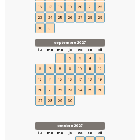
16
17
18
19
20
21
22
23
24
25
26
27
28
29
30
31
septembre 2027
lu
ma
me
je
ve
sa
di
1
2
3
4
5
6
7
8
9
10
11
12
13
14
15
16
17
18
19
20
21
22
23
24
25
26
27
28
29
30
octobre 2027
lu
ma
me
je
ve
sa
di