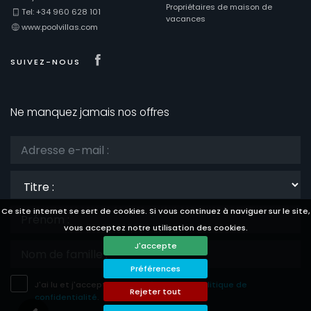
Propriétaires de maison de
Tel: +34 960 628 101
vacances
www.poolvillas.com
Visit our Facebook page
SUIVEZ-NOUS
Ne manquez jamais nos offres
Titre
:
Ce site internet se sert de cookies. Si vous continuez à naviguer sur le site,
vous acceptez notre utilisation des cookies.
J'accepte
Préférences
J'ai lu et j'accepte les
avis légale
et la
politique de
Rejeter tout
confidentialité
.