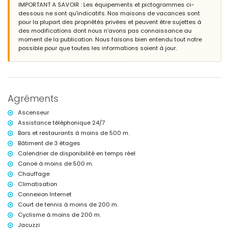
terrasse couverte
IMPORTANT A SAVOIR : Les équipements et pictogrammes ci-
douche extérieure
dessous ne sont qu'indicatifs. Nos maisons de vacances sont
espace repas en extérieur
pour la plupart des propriétés privées et peuvent être sujettes à
place de parking privée et fermée
des modifications dont nous n'avons pas connaissance au
moment de la publication. Nous faisons bien entendu tout notre
Informations supplémentaires
possible pour que toutes les informations soient à jour.
ville la plus proche : San Juan de los Terreros (à moins de 1000
mètres de l'appartement)
berges ou rivage le plus proche à moins de 500 mètres de
l'appartement
plage la plus proche : Playa Nardos (à moins de 500 mètres de
Agréments
l'appartement)
aéroport le plus proche : Alicante (> 100 kilomètres)
Ascenseur
deuxième aéroport le plus proche : Almería/Murcia (à moins de 100
Assistance téléphonique 24/7
kilomètres de l'appartement)
Bars et restaurants à moins de 500 m.
transports publics à proximité : bus à moins de 200 mètres et train à
moins de 15 kilomètres
Bâtiment de 3 étages
les animaux de compagnie ne sont pas autorisés
Calendrier de disponibilité en temps réel
Le bâtiment où se trouve le logement dispose d'un ascenseur.
Canoë à moins de 500 m.
Le logement est très adapté aux familles avec enfants.
Chauffage
Installations et services privés inclus dans le prix de la location
Climatisation
Connexion Internet
internet (WiFi)
Court de tennis à moins de 200 m.
aspirateur, fer à repasser et planche à repasser
linge de lit et serviettes
Cyclisme à moins de 200 m.
service d'urgence 24 heures sur 24
Jacuzzi