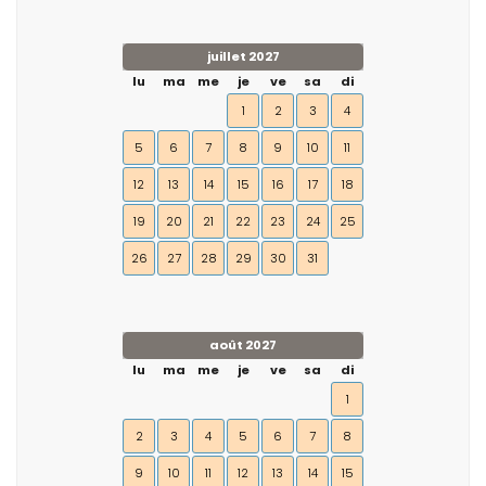
juillet 2027
lu
ma
me
je
ve
sa
di
1
2
3
4
5
6
7
8
9
10
11
12
13
14
15
16
17
18
19
20
21
22
23
24
25
26
27
28
29
30
31
août 2027
lu
ma
me
je
ve
sa
di
1
2
3
4
5
6
7
8
9
10
11
12
13
14
15