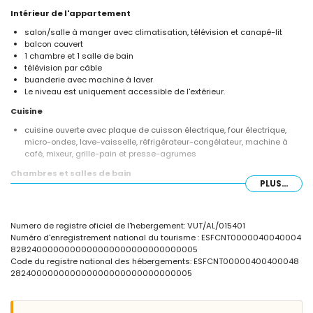
Intérieur de l'appartement
salon/salle à manger avec climatisation, télévision et canapé-lit
balcon couvert
1 chambre et 1 salle de bain
télévision par câble
buanderie avec machine à laver
Le niveau est uniquement accessible de l'extérieur.
Cuisine
cuisine ouverte avec plaque de cuisson électrique, four électrique,
micro-ondes, lave-vaisselle, réfrigérateur-congélateur, machine à
café, mixeur, grille-pain et presse-agrumes
Chambres et salles de bain
PLUS...
chambre avec climatisation, lit double, télévision et salle de bain
attenante
salle de bain attenante avec vasque, douche, toilettes et sèche-
Numero de registre oficiel de l'hebergement: VUT/AL/015401
cheveux
Numéro d'enregistrement national du tourisme : ESFCNT0000040040004
Extérieur de l'appartement
8282400000000000000000000000000005
Code du registre national des hébergements: ESFCNT00000400400048
terrain clos
282400000000000000000000000000005
piscine commune
piscine pour enfants
jardin commun avec pelouse et arbres