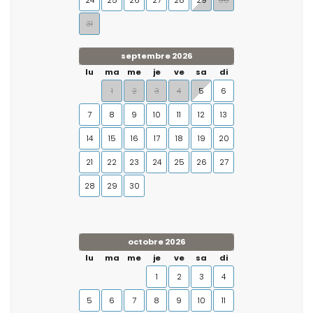
24
25
26
27
28
29
30
31
septembre 2026
lu
ma
me
je
ve
sa
di
1
2
3
4
5
6
7
8
9
10
11
12
13
14
15
16
17
18
19
20
21
22
23
24
25
26
27
28
29
30
octobre 2026
lu
ma
me
je
ve
sa
di
1
2
3
4
5
6
7
8
9
10
11