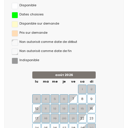
Disponible
Dates choisies
Disponible sur demande
Prix ​​sur demande
Non autorisé comme date de début
Non autorisé comme date de fin
Indisponible
août 2026
lu
ma
me
je
ve
sa
di
1
2
3
4
5
6
7
8
9
10
11
12
13
14
15
16
17
18
19
20
21
22
23