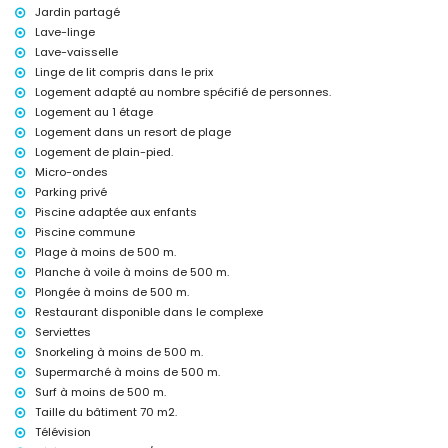
chauffage
Jardin partagé
Lave-linge
Installations et services communs inclus dans le prix de la
location
Lave-vaisselle
Linge de lit compris dans le prix
jacuzzi extérieur
Logement adapté au nombre spécifié de personnes.
Installations/services communs avec supplément
Logement au 1 étage
espace fitness et court de paddle
Logement dans un resort de plage
Logement de plain-pied.
Divertissements et activités de loisirs pour vos vacances à San
Micro-ondes
Juan de los Terreros, Andalousie
Parking privé
promenade (à moins de 500 mètres de la maison)
Piscine adaptée aux enfants
parc aquatique (Agua Vera) (à moins de 10 kilomètres de la maison)
Piscine commune
Sites et culture à San Juan de los Terreros, Andalousie
Plage à moins de 500 m.
Planche à voile à moins de 500 m.
château, ruine, monument et lieu historique (à moins de 5 kilomètres
Plongée à moins de 500 m.
du logement)
musée et église (à moins de 25 kilomètres du logement)
Restaurant disponible dans le complexe
Serviettes
Sports
Snorkeling à moins de 500 m.
tennis, VTT, cyclisme, canoë, plongée, snorkeling, surf et planche à
Supermarché à moins de 500 m.
voile (à moins de 1000 mètres de l'appartement)
Surf à moins de 500 m.
golf (Aguilón Golf) (à moins de 5 kilomètres de l'appartement)
Taille du bâtiment 70 m2.
Les animaux sont autorisés sur demande (avec accord préalable).
Télévision