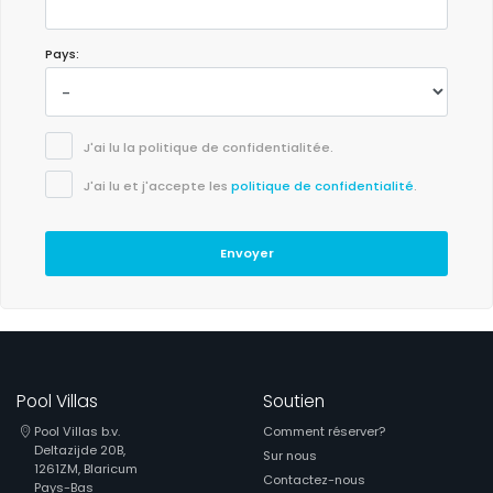
Pays:
J'ai lu la politique de confidentialitée.
J'ai lu et j'accepte les
politique de confidentialité
.
Envoyer
Pool Villas
Soutien
Pool Villas b.v.
Comment réserver?
Deltazijde 20B,
Sur nous
1261ZM, Blaricum
Contactez-nous
Pays-Bas