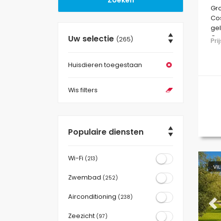
Gro
Cos
gel
Uw selectie
Gra
(265)
Pr
Huisdieren toegestaan
Wis filters
Populaire diensten
Wi-Fi
(213)
VI
Zwembad
(252)
Airconditioning
(238)
Pr
Zeezicht
(97)