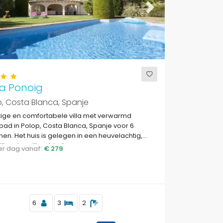
ous
Next
a Ponoig
, Costa Blanca, Spanje
tige en comfortabele villa met verwarmd
d in Polop, Costa Blanca, Spanje voor 6
en. Het huis is gelegen in een heuvelachtig,
ijk en bosrijk gebied.
 per dag vanaf:
€ 279
6
3
2