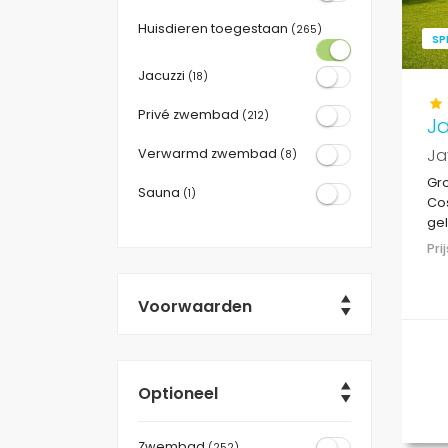
Huisdieren toegestaan
(265)
SP
Jacuzzi
(18)
Privé zwembad
(212)
J
Ja
Verwarmd zwembad
(8)
Gro
Sauna
(1)
Cos
gel
van
Pr
Voorwaarden
Optioneel
Zwembad
(252)