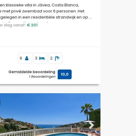
en klassieke villa in Jávea, Costa Blanca,
e met privé zwembad voor 6 personen. Het
s gelegen in een residentiële strandwijk en op 4
 La Grava, Jávea strand.
 per dag vanaf:
€ 201
6
3
2
Gemiddelde beoordeling
10,0
1 Beoordelingen
ous
Next