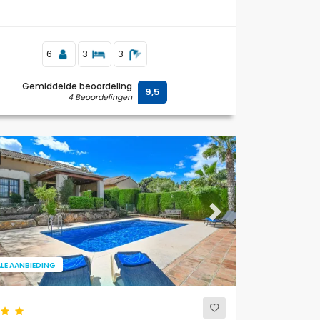
6
3
3
Gemiddelde beoordeling
9,5
4 Beoordelingen
ous
Next
LE AANBIEDING