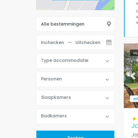
VI
Type accommodatie
Personen
Pr
Slaapkamers
SP
Badkamers
J
Ja