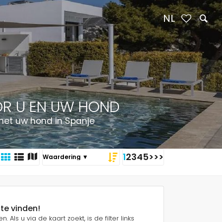
NL
OOR U EN UW HOND
met uw hond in Spanje
1
2
3
4
5
>
>>
 te vinden!
Als u via de kaart zoekt, is de filter links