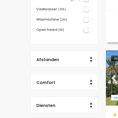
Vaatwasser
(235)
Wasmachine
(261)
Open haard
(131)
Afstanden
VI
Pr
Comfort
SP
Diensten