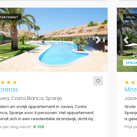
PARTEMENT
VILLA
evious
Next
Previ
SPECIA
oreras
Moz
vea, Costa Blanca, Spanje
Javea
ern en vrolijk appartement in Javea, Costa
Grote 
nca, Spanje voor 4 personen. Het appartement
Spanj
indt zich in een residentiële strandwijk, dicht bij
is gel
taurants en bars, winkels en supermarkten, en op
restau
ijs per dag vanaf:
€ 106
Prijs
 m van het strand El Arenal.
strand