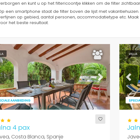
verborgen en kunt u op het filtericoontje klikken om de filter zichtbaa
Op een smartphone staat de filter boven de lijst met vakantiehuizen.
verfijnen op gebied, aantal personen, accommodatietype etc. Maak 
voor het beste resultaat.
LLA
VILLA
evious
Next
Previ
ECIALE AANBIEDING
SPECIA
alna 4 pax
Jal
vea, Costa Blanca, Spanje
Javea