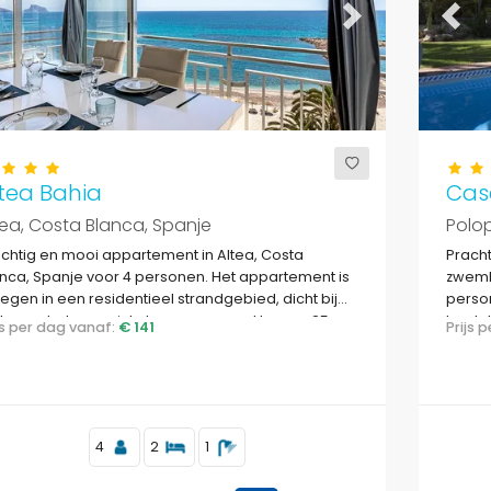
evious
Next
Previ
tea Bahia
Cas
tea, Costa Blanca, Spanje
Polop
chtig en mooi appartement in Altea, Costa
Prach
nca, Spanje voor 4 personen. Het appartement is
zwemba
egen in een residentieel strandgebied, dicht bij
person
taurants, bars, winkels en supermarkten, en 25 m
landel
ijs per dag vanaf:
€ 141
Prijs
 Altea Strand.
4
2
1