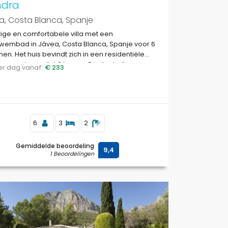
ndra
, Costa Blanca, Spanje
ige en comfortabele villa met een
zwembad in Jávea, Costa Blanca, Spanje voor 6
en. Het huis bevindt zich in een residentiële
omgeving en ligt 3 km van Benitachell.
 per dag vanaf:
€ 233
6
3
2
Gemiddelde beoordeling
9,4
1 Beoordelingen