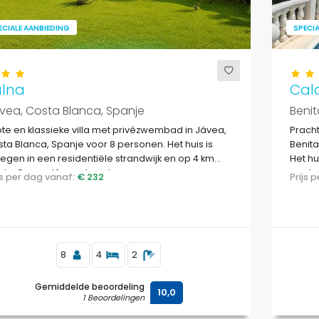
ECIALE AANBIEDING
SPECIA
alna
Cal
vea, Costa Blanca, Spanje
Benit
te en klassieke villa met privézwembad in Jávea,
Pracht
ta Blanca, Spanje voor 8 personen. Het huis is
Benita
egen in een residentiële strandwijk en op 4 km
Het hu
 La Grava, Jávea strand.
van he
ijs per dag vanaf:
€ 232
Prijs
Benita
8
4
2
Gemiddelde beoordeling
10,0
1 Beoordelingen