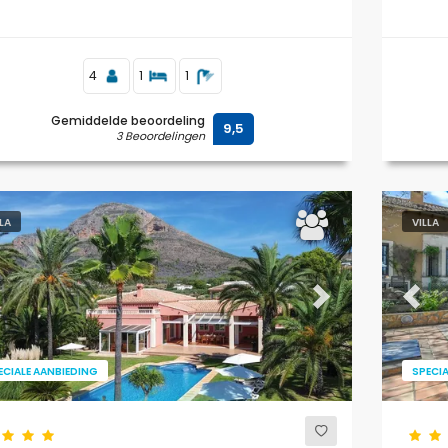
4
1
1
Gemiddelde beoordeling
9,5
3 Beoordelingen
LLA
VILLA
evious
Next
Previ
ECIALE AANBIEDING
SPECIA