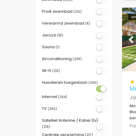
Privé zwembad
(212)
AP
Verwarmd zwembad
(8)
Jacuzzi
(18)
Pr
Sauna
(1)
Airconditioning
(238)
Wi-Fi
(213)
Huisdieren toegestaan
(265)
M
Internet
Ja
(254)
Mod
TV
(260)
Bla
bev
Satelliet Antenne / Kabel (tv)
res
Pr
(219)
500
Centrale verwarming
(217)