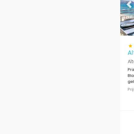
Pr
Al
Al
Pra
Bla
gel
res
Pr
van