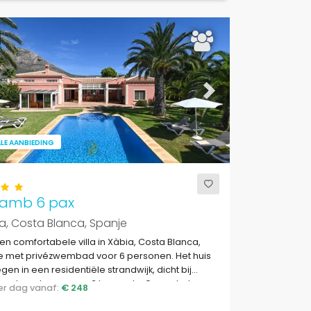
ous
Next
LE AANBIEDING
amb 6 pax
, Costa Blanca, Spanje
en comfortabele villa in Xàbia, Costa Blanca,
e met privézwembad voor 6 personen. Het huis
egen in een residentiële strandwijk, dicht bij
rants en bars en op 3 km van La Grava, het
 per dag vanaf:
€ 248
 van Xàbia.