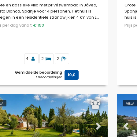
te en klassieke villa met privézwembad in Jávea,
Grote 
ta Blanca, Spanje voor 4 personen. Het huis is
Spanj
egen in een residentiële strandwijk en 4 km van La
huis i
va, het strand van Jávea.
km van
ijs per dag vanaf:
€ 153
Prijs
4
2
2
Gemiddelde beoordeling
10,0
1 Beoordelingen
LLA
VILLA
evious
Next
Previ