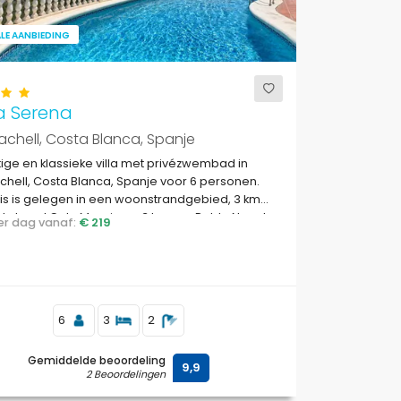
LE AANBIEDING
a Serena
achell, Costa Blanca, Spanje
ige en klassieke villa met privézwembad in
chell, Costa Blanca, Spanje voor 6 personen.
is is gelegen in een woonstrandgebied, 3 km
t strand Cala Moraig en 3 km van Poble Nou de
 per dag vanaf:
€ 219
chell.
6
3
2
Gemiddelde beoordeling
9,9
2 Beoordelingen