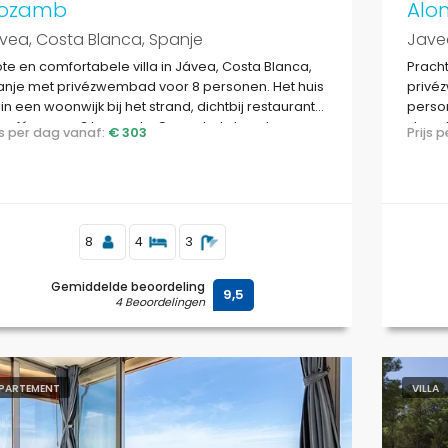
ozamb
Alo
vea, Costa Blanca, Spanje
Javea
te en comfortabele villa in Jávea, Costa Blanca,
Pracht
anje met privézwembad voor 8 personen. Het huis
privé
t in een woonwijk bij het strand, dichtbij restaurants
person
cafés en op 3 km van La Grava, het strand van
strand
ijs per dag vanaf:
€ 303
Prijs
vea.
8
4
3
Gemiddelde beoordeling
9,5
4 Beoordelingen
PARTEMENT
VILLA