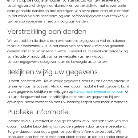
en om u op de hoogte te houden van de status van uw reservering,
betalingsverplichtingen, aankomst- en vertrektijdinformatie, eventuele
extra geboekte service en aanbiedingen van onze producten en diensten.
In het kader van de bescherming van persoonsgegevens verstrekken wij
uw persoonsgegevens niet onnodig aan derden.
Verstrekking aan derden
Wij verstrekken de door u aan ons verstrekte gegevens niet aan derden,
tenzij dit noodzakelijk is in het kader van een door u met ons gesloten
overeenkomst of wanneer dit wettelijk vereist is. In geval van verdenking
van fraude of misbruik van onze website, kunnen wij ook
persoonsgegevens doorgeven aan de bevoegde autoriteiten.
Bekijk en wijzig uw gegevens
U heeft het recht om uw volledige gegevens zoals bij ons geregistreerd in
te zien en aan te passen. Als u al een accommodatie heeft geboekt, kunt
u uw gegevens bekijken en wijzigen op
www.checkmyreservation.com
of
u kunt desgewenst een schriftelijke kopie van uw gegevens bij ons
opvragen. Neem contact op met uw boekingsagent voor meer informatie.
Publieke informatie
Informatie die u verstrekt in ons gastenboek of bij het schrijven van een
accommodatie beoordeling kan worden gelezen door andere bezoekers.
Zorg er daarom voor dat u geen persoonlijke informatie verstrekt. Wij
behouden ons het recht voor, naar eigen goeddunken en zonder opgave