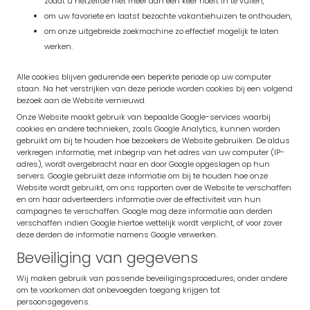
zodat u hetzelfde niet meer dan één keer hoeft in te vullen,
om uw favoriete en laatst bezochte vakantiehuizen te onthouden,
om onze uitgebreide zoekmachine zo effectief mogelijk te laten
werken.
Alle cookies blijven gedurende een beperkte periode op uw computer
staan. Na het verstrijken van deze periode worden cookies bij een volgend
bezoek aan de Website vernieuwd.
Onze Website maakt gebruik van bepaalde Google-services waarbij
cookies en andere technieken, zoals Google Analytics, kunnen worden
gebruikt om bij te houden hoe bezoekers de Website gebruiken. De aldus
verkregen informatie, met inbegrip van het adres van uw computer (IP-
adres), wordt overgebracht naar en door Google opgeslagen op hun
servers. Google gebruikt deze informatie om bij te houden hoe onze
Website wordt gebruikt, om ons rapporten over de Website te verschaffen
en om haar adverteerders informatie over de effectiviteit van hun
campagnes te verschaffen. Google mag deze informatie aan derden
verschaffen indien Google hiertoe wettelijk wordt verplicht, of voor zover
deze derden de informatie namens Google verwerken.
Beveiliging van gegevens
Wij maken gebruik van passende beveiligingsprocedures, onder andere
om te voorkomen dat onbevoegden toegang krijgen tot
persoonsgegevens.