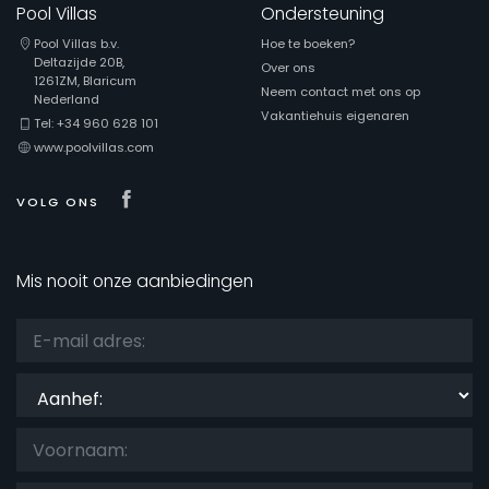
Pool Villas
Ondersteuning
Pool Villas b.v.
Hoe te boeken?
Deltazijde 20B,
Over ons
1261ZM, Blaricum
Neem contact met ons op
Nederland
Vakantiehuis eigenaren
Tel: +34 960 628 101
www.poolvillas.com
Visit our Facebook page
VOLG ONS
Mis nooit onze aanbiedingen
Aanhef: