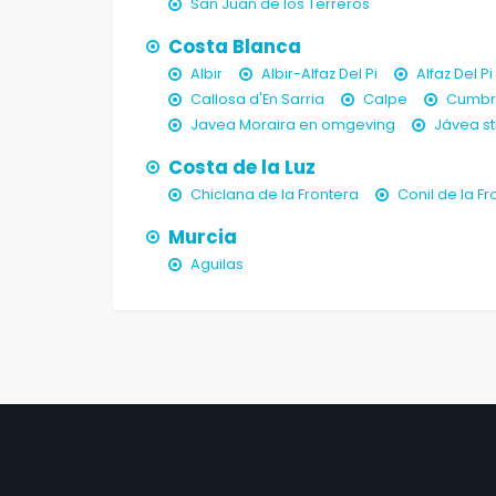
San Juan de los Terreros
Costa Blanca
Albir
Albir-Alfaz Del Pi
Alfaz Del Pi
Callosa d'En Sarria
Calpe
Cumbre
Javea Moraira en omgeving
Jávea s
Costa de la Luz
Chiclana de la Frontera
Conil de la Fr
Murcia
Aguilas