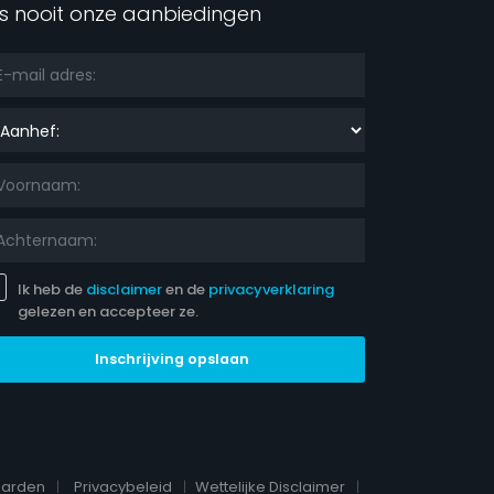
s nooit onze aanbiedingen
nhef:
Ik heb de
disclaimer
en de
privacyverklaring
gelezen en accepteer ze.
Inschrijving opslaan
aarden
Privacybeleid
Wettelijke Disclaimer