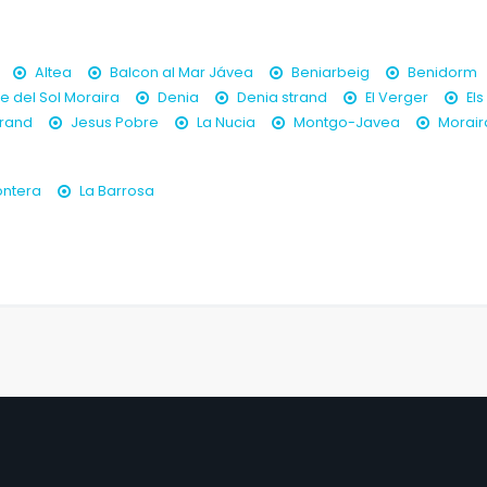
Altea
Balcon al Mar Jávea
Beniarbeig
Benidorm
 del Sol Moraira
Denia
Denia strand
El Verger
Els
trand
Jesus Pobre
La Nucia
Montgo-Javea
Morair
ontera
La Barrosa