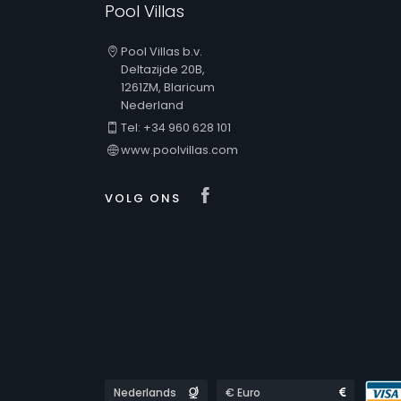
Pool Villas
Pool Villas b.v.
Deltazijde 20B,
1261ZM, Blaricum
Nederland
Tel: +34 960 628 101
www.poolvillas.com
Visit our Facebook
VOLG ONS
Languages
Currencies