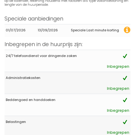
op de kalender, rekening houdend met factoren als type vakantiewoning en
lengte van de huurperiode.
Speciale aanbiedingen
01/07/2026
13/09/2026
Speciale Last minute korting
Inbegrepen in de huurprijs zijn:
24/7 telefoondienst voor dringende zaken
Inbegrepen
Administratiekosten
Inbegrepen
Beddengoed en handdoeken
Inbegrepen
Belastingen
Inbegrepen