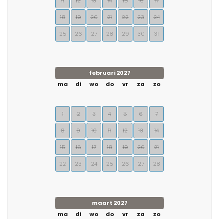
11
12
13
14
15
16
17
18
19
20
21
22
23
24
25
26
27
28
29
30
31
februari 2027
ma
di
wo
do
vr
za
zo
1
2
3
4
5
6
7
8
9
10
11
12
13
14
15
16
17
18
19
20
21
22
23
24
25
26
27
28
maart 2027
ma
di
wo
do
vr
za
zo