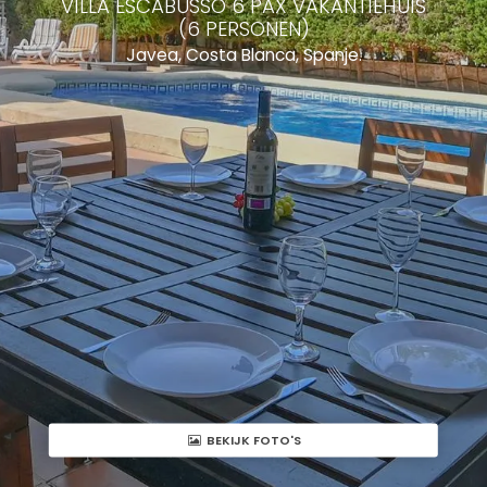
VILLA ESCABUSSO 6 PAX VAKANTIEHUIS
(6 PERSONEN)
Javea, Costa Blanca, Spanje.
BEKIJK FOTO'S