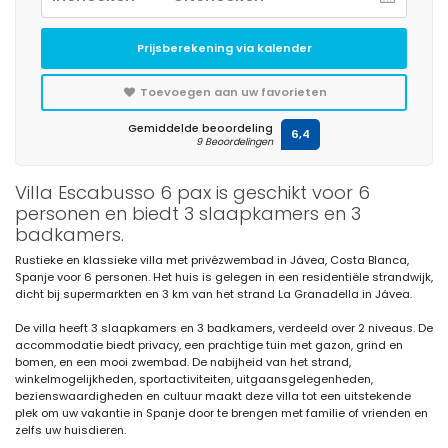
Prijsberekening via kalender
Toevoegen aan uw favorieten
Gemiddelde beoordeling
6,4
9 Beoordelingen
Villa Escabusso 6 pax is geschikt voor 6
personen en biedt 3 slaapkamers en 3
badkamers.
Rustieke en klassieke villa met privézwembad in Jávea, Costa Blanca,
Spanje voor 6 personen. Het huis is gelegen in een residentiële strandwijk,
dicht bij supermarkten en 3 km van het strand La Granadella in Jávea.
De villa heeft 3 slaapkamers en 3 badkamers, verdeeld over 2 niveaus. De
accommodatie biedt privacy, een prachtige tuin met gazon, grind en
bomen, en een mooi zwembad. De nabijheid van het strand,
winkelmogelijkheden, sportactiviteiten, uitgaansgelegenheden,
bezienswaardigheden en cultuur maakt deze villa tot een uitstekende
plek om uw vakantie in Spanje door te brengen met familie of vrienden en
zelfs uw huisdieren.