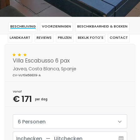
BESCHRIJVING
VOORZIENINGEN
BESCHIKBAARHEID & BOEKEN
LANDKAART
REVIEWS
PRIJZEN
BEKIJK FOTO'S
CONTACT
RESERVERING
Villa Escabusso 6 pax
Javea, Costa Blanca, Spanje
CV-VUT0456639-A
Vanaf
€ 171
per dag
6 Personen