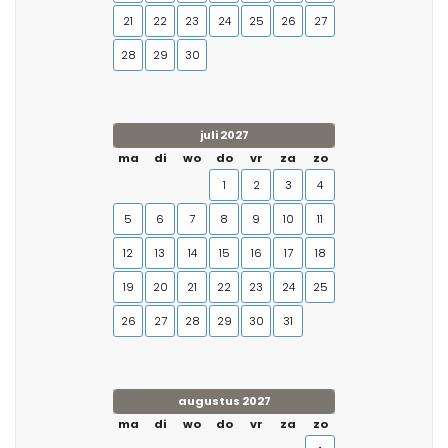
21
22
23
24
25
26
27
28
29
30
juli 2027
ma
di
wo
do
vr
za
zo
1
2
3
4
5
6
7
8
9
10
11
12
13
14
15
16
17
18
19
20
21
22
23
24
25
26
27
28
29
30
31
augustus 2027
ma
di
wo
do
vr
za
zo