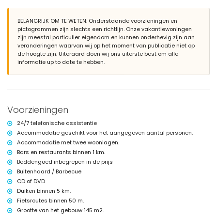
prachtige tuin met gazon, grind, bomen en tuinmeubilair met
ligstoelen
overdekt terras
BELANGRIJK OM TE WETEN: Onderstaande voorzieningen en
barbecue
pictogrammen zijn slechts een richtlijn. Onze vakantiewoningen
buiten zitgedeelte
zijn meestal particulier eigendom en kunnen onderhevig zijn aan
veranderingen waarvan wij op het moment van publicatie niet op
Meer informatie
de hoogte zijn. Uiteraard doen wij ons uiterste best om alle
dichtstbijzijnde stad: Jávea (binnen 5 kilometer van de villa)
informatie up to date te hebben.
dichtstbijzijnde strand: La Granadella, Jávea (binnen 3 kilometer van
de villa)
dichtstbijzijnde haven: La Fontana, Jávea (binnen 5 kilometer van de
villa)
dichtstbijzijnde luchthaven: Alicante (> 100 kilometer)
Voorzieningen
tweede dichtstbijzijnde luchthaven: Valencia (> 100 kilometer)
huisdieren toegestaan
24/7 telefonische assistentie
De accommodatie is zeer geschikt voor families met kinderen
Accommodatie geschikt voor het aangegeven aantal personen.
Faciliteiten en diensten inbegrepen in de huurprijs van de villa
Accommodatie met twee woonlagen.
Bars en restaurants binnen 1 km.
internet (glasvezel)
strijkijzer en strijkplank
Beddengoed inbegrepen in de prijs
bedlinnen en handdoeken
Buitenhaard / Barbecue
receptieservice en 24-uurs noodservice
CD of DVD
tafeltennis
Duiken binnen 5 km.
Faciliteiten en diensten tegen extra kosten
Fietsroutes binnen 50 m.
Grootte van het gebouw 145 m2.
luchthaventransfer