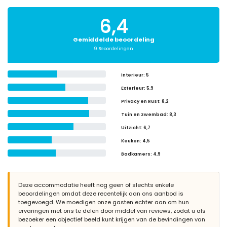
6,4
Gemiddelde beoordeling
9 Beoordelingen
Interieur
: 5
Exterieur
: 5,9
Privacy en Rust
: 8,2
Tuin en zwembad
: 8,3
Uitzicht
: 6,7
Keuken
: 4,5
Badkamers
: 4,9
Deze accommodatie heeft nog geen of slechts enkele
beoordelingen omdat deze recentelijk aan ons aanbod is
toegevoegd. We moedigen onze gasten echter aan om hun
ervaringen met ons te delen door middel van reviews, zodat u als
bezoeker een objectief beeld kunt krijgen van de bevindingen van