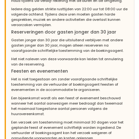
Houd tijdens uw verblijf rekening met de buren en de omgeving.
Iedere dag gelden strikte rusttijden van 22:00 uur tot 08:00 uur de
volgende ochtend. Tijdens deze uren moeten gasten harde
gesprekken, muziek en andere activiteiten die overlast kunnen
veroorzaken vermijden.
Reserveringen door gasten jonger dan 30 jaar
Gasten jonger dan 30 jaar die uitsluitend verblijven met andere
gasten jonger dan 30 jaar, mogen alleen reserveren na
voorafgaande schriftelijke toestemming van de boekingsagent.
Het niet naleven van deze voorwaarde kan leiden tot annulering
van de reservering.
Feesten en evenementen
Het is niet toegestaan om zonder voorafgaande schriftelijke
toestemming van de verhuurder of boekingsagent feesten of
evenementen in de accommodatie te organiseren.
Een bijeenkomst wordt als een feest of evenement beschouwd
wanneer het aantal aanwezigen meer bedraagt dan tweemaal
het maximaal toegestane aantal personen volgens de
huurovereenkomst.
Een verzoek om toestemming moet minimaal 30 dagen voor het
geplande feest of evenement schriftelijk worden ingediend. De
verhuurder of boekingsagent kan het verzoek weigeren of
aanvullende voorwaarden en kosten opleggen.