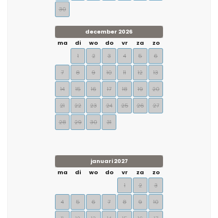
30
december 2026
ma
di
wo
do
vr
za
zo
1
2
3
4
5
6
7
8
9
10
11
12
13
14
15
16
17
18
19
20
21
22
23
24
25
26
27
28
29
30
31
januari 2027
ma
di
wo
do
vr
za
zo
1
2
3
4
5
6
7
8
9
10