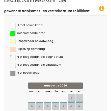
Beschikbaarheidskalender
omst- en vertrekdatum te klikken!
Direct beschikbaar
Geselecteerde data
Beschikbaar op aanvraag
Prijzen op aanvraag
Niet toegestaan als begindatum
Niet toegestaan als einddatum
Niet beschikbaar
augustus 2026
ma
di
wo
do
vr
za
zo
1
2
3
4
5
6
7
8
9