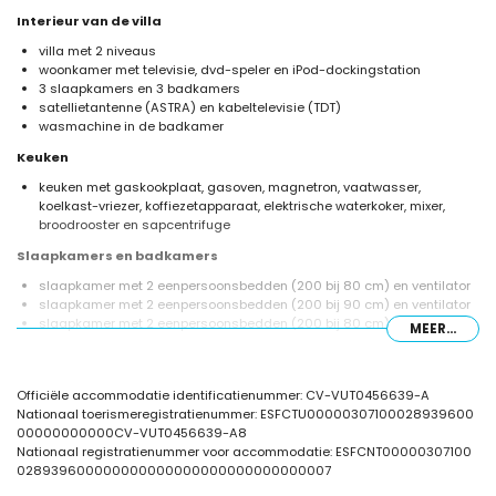
Interieur van de villa
villa met 2 niveaus
woonkamer met televisie, dvd-speler en iPod-dockingstation
3 slaapkamers en 3 badkamers
satellietantenne (ASTRA) en kabeltelevisie (TDT)
wasmachine in de badkamer
Keuken
keuken met gaskookplaat, gasoven, magnetron, vaatwasser,
koelkast-vriezer, koffiezetapparaat, elektrische waterkoker, mixer,
broodrooster en sapcentrifuge
Slaapkamers en badkamers
slaapkamer met 2 eenpersoonsbedden (200 bij 80 cm) en ventilator
slaapkamer met 2 eenpersoonsbedden (200 bij 90 cm) en ventilator
slaapkamer met 2 eenpersoonsbedden (200 bij 80 cm), ventilator en
MEER...
en-suite badkamer
en-suite badkamer met enkele wastafel, douche en toilet
badkamer met enkele wastafel, ligbad/douchecombinatie en toilet
Officiële accommodatie identificatienummer: CV-VUT0456639-A
badkamer met enkele wastafel, douche en toilet
Nationaal toerismeregistratienummer: ESFCTU00000307100028939600
Exterieur van de villa
00000000000CV-VUT0456639-A8
Nationaal registratienummer voor accommodatie: ESFCNT00000307100
groot en omheind perceel
028939600000000000000000000000000007
privézwembad van 8 m x 4 m en 2 m diep