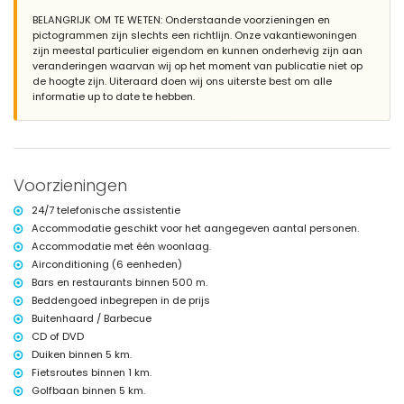
prachtige tuin met gazon, grind, bomen en tuinmeubilair met
BELANGRIJK OM TE WETEN: Onderstaande voorzieningen en
ligbedden
pictogrammen zijn slechts een richtlijn. Onze vakantiewoningen
3 terrassen, waarvan 1 overdekt
zijn meestal particulier eigendom en kunnen onderhevig zijn aan
barbecue
veranderingen waarvan wij op het moment van publicatie niet op
buiten zit- en eetgedeelte
de hoogte zijn. Uiteraard doen wij ons uiterste best om alle
2 privé overdekte parkeerplaatsen en een privé parkeerplaats
informatie up to date te hebben.
Meer informatie
dichtstbijzijnde stad: Javea (binnen 5 kilometer van de villa)
dichtstbijzijnde rivier of kust: Middellandse Zee, Javea (binnen 500
meter van de villa)
Voorzieningen
dichtstbijzijnde strand: Las Marinas, Denia (binnen 500 meter van de
villa)
24/7 telefonische assistentie
dichtstbijzijnde haven: Marina de Denia (binnen 5 kilometer van de
Accommodatie geschikt voor het aangegeven aantal personen.
villa)
Accommodatie met één woonlaag.
dichtstbijzijnde park: Montgo, Javea (binnen 5 kilometer van de villa)
dichtstbijzijnde luchthaven: Alicante (binnen 100 kilometer van de
Airconditioning (6 eenheden)
villa)
Bars en restaurants binnen 500 m.
tweede dichtstbijzijnde luchthaven: Valencia (> 100 kilometer)
Beddengoed inbegrepen in de prijs
openbaar vervoer: trein binnen 50 kilometer
Buitenhaard / Barbecue
huisdieren toegestaan
CD of DVD
De accommodatie is zeer geschikt voor families met kinderen
Duiken binnen 5 km.
Faciliteiten en diensten inbegrepen in de huurprijs van de villa
Fietsroutes binnen 1 km.
internet (WiFi)
Golfbaan binnen 5 km.
strijkijzer en strijkplank