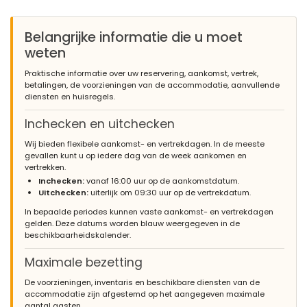
and town. Beautiful house and garden. Very well furnished
kitchen, a lot of dishes and equipment. Great place to stay!
twice had a situation when there was no hot water in the house.
Belangrijke informatie die u moet
But the problem was solved very quickly,thank you
weten
(Vertaald door Google)
Praktische informatie over uw reservering, aankomst, vertrek,
Zeer comfortabele en handige plek voor een vakantie. Rustige
betalingen, de voorzieningen van de accommodatie, aanvullende
locatie heeft tegelijkertijd een locatie dicht bij het strand en de
diensten en huisregels.
stad. Prachtig huis en tuin. Zeer goed ingerichte keuken, veel
servies en apparatuur. Geweldige plek om te verblijven!
Inchecken en uitchecken
tweemaal een situatie gehad waarin er geen warm water in huis
was. Maar het probleem was heel snel opgelost, bedankt
Wij bieden flexibele aankomst- en vertrekdagen. In de meeste
gevallen kunt u op iedere dag van de week aankomen en
vertrekken.
Inchecken:
vanaf 16:00 uur op de aankomstdatum.
- 7,7
Uitchecken:
uiterlijk om 09:30 uur op de vertrekdatum.
Gezinnen met jonge kinderen - April 2013 - Nederland :
In bepaalde periodes kunnen vaste aankomst- en vertrekdagen
Veel privacy, luxeuitstraling, supermarkt dichtbij. Wel nodig om
gelden. Deze datums worden blauw weergegeven in de
een auto te hebben
beschikbaarheidskalender.
Maximale bezetting
- 9,3
De voorzieningen, inventaris en beschikbare diensten van de
- Juni 2012 - Nederland :
accommodatie zijn afgestemd op het aangegeven maximale
aantal gasten.
Het is ons heel goed bevallen, goede service en mooi