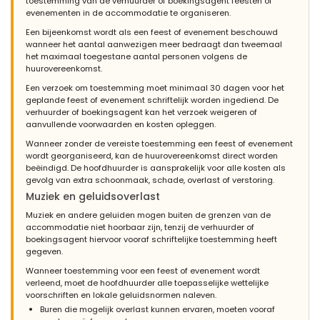
toestemming van de verhuurder of boekingsagent feesten of
evenementen in de accommodatie te organiseren.
- 8,1
Een bijeenkomst wordt als een feest of evenement beschouwd
- Oktober 2009 - Nederland :
wanneer het aantal aanwezigen meer bedraagt dan tweemaal
wij zijn zeer tevreden over de villa las marinas!de ontvangst was
het maximaal toegestane aantal personen volgens de
super goed...contact super goed..zowel met nederlandsburo als
huurovereenkomst.
met de mensen ter plekken!!complimenten voor de inrichting van
Een verzoek om toestemming moet minimaal 30 dagen voor het
het huis...hèèrlijke bedden en badkamers!!jammer voor de kids
geplande feest of evenement schriftelijk worden ingediend. De
dat het zwembad zò koud was,maar dat heb je in de
verhuurder of boekingsagent kan het verzoek weigeren of
herfstvakantie!!het huis ligt super centraal...overal dichtbij,wij
aanvullende voorwaarden en kosten opleggen.
hadden een auto ter beschikking,dus helemaal top!wij hebben
een super goede vakantie gehad in jullie villa las marinas. en
Wanneer zonder de vereiste toestemming een feest of evenement
willen graag nog ns terug komen
wordt georganiseerd, kan de huurovereenkomst direct worden
beëindigd. De hoofdhuurder is aansprakelijk voor alle kosten als
gevolg van extra schoonmaak, schade, overlast of verstoring.
Muziek en geluidsoverlast
- 8,7
Muziek en andere geluiden mogen buiten de grenzen van de
- April 2009 - Frankrijk :
accommodatie niet hoorbaar zijn, tenzij de verhuurder of
(Oorspronkelijke tekst)
boekingsagent hiervoor vooraf schriftelijke toestemming heeft
bonjour, mis à part l'environnement (et vous n'y êtes pour rien) -
gegeven.
il n'y a rien à redire - nous n'avons manqué de rien - tout était
Wanneer toestemming voor een feest of evenement wordt
fait pour que nous passions un agréable séjour - c'est une belle
verleend, moet de hoofdhuurder alle toepasselijke wettelijke
maison, bien agencée , spacieuse - mobilier simple mais en
voorschriften en lokale geluidsnormen naleven.
harmonie avec le style - superbe salle de bain et douche à
l'Italienne . Un jardin magnifique ! Espérons y revenir bientôt
Buren die mogelijk overlast kunnen ervaren, moeten vooraf
.bonne journée,caroline LEPRETRE