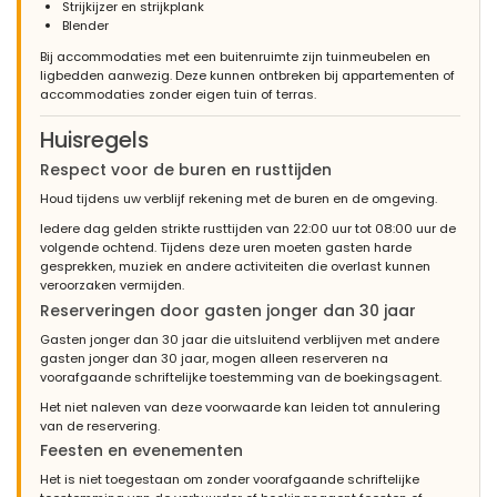
(Oorspronkelijke tekst)
Strijkijzer en strijkplank
Das Mietobjekt ist innen wie aussen top. Der Pool ist gross und
Blender
mit der Treppe sehr angenehm, jedoch das Wasser war etwas
Bij accommodaties met een buitenruimte zijn tuinmeubelen en
trüb, fast alle bekamen Mittelohrentzündung und mussten zum
ligbedden aanwezig. Deze kunnen ontbreken bij appartementen of
Arzt.Die gute Fee (Saskia), die zu Haus und Gast verantwortlich
accommodaties zonder eigen tuin of terras.
ist, können wir in höchsten Tönen loben. Sie war zu jederzeit
erreichbar, und verwöhnte uns! Nochmals ein riesig grosses
Dankeschön an Saskia!
Huisregels
Respect voor de buren en rusttijden
(Vertaald door Google)
De huurwoning is geweldig van binnen en van buiten. Het
Houd tijdens uw verblijf rekening met de buren en de omgeving.
zwembad is groot en erg prettig met de trap, maar het water
was wat troebel, bijna iedereen kreeg otitis media en moest
Iedere dag gelden strikte rusttijden van 22:00 uur tot 08:00 uur de
naar een dokter. We kunnen de feeënmoeder (Saskia), die thuis
volgende ochtend. Tijdens deze uren moeten gasten harde
en bij de gast verantwoordelijk is, op de hoogste tonen prijzen. Ze
gesprekken, muziek en andere activiteiten die overlast kunnen
was altijd beschikbaar en verwende ons! Nogmaals hartelijk
veroorzaken vermijden.
dank aan Saskia!
Reserveringen door gasten jonger dan 30 jaar
Gasten jonger dan 30 jaar die uitsluitend verblijven met andere
gasten jonger dan 30 jaar, mogen alleen reserveren na
voorafgaande schriftelijke toestemming van de boekingsagent.
- 8,6
- Juli 2010 - Nederland :
Het niet naleven van deze voorwaarde kan leiden tot annulering
van de reservering.
Zeer fijn huis, goed en stijlvol ingericht, alles voldoende
Feesten en evenementen
aanwezig. ligging goed, echt de moeite waard
Het is niet toegestaan om zonder voorafgaande schriftelijke