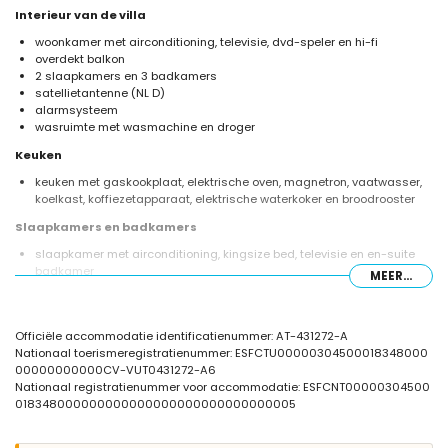
Interieur van de villa
woonkamer met airconditioning, televisie, dvd-speler en hi-fi
overdekt balkon
2 slaapkamers en 3 badkamers
satellietantenne (NL D)
alarmsysteem
wasruimte met wasmachine en droger
Keuken
keuken met gaskookplaat, elektrische oven, magnetron, vaatwasser,
koelkast, koffiezetapparaat, elektrische waterkoker en broodrooster
Slaapkamers en badkamers
slaapkamer met airconditioning, kingsize bed, televisie en en-suite
badkamer
MEER...
slaapkamer met airconditioning, tweepersoonsbed en en-suite
badkamer
en-suite badkamer met dubbele wastafel, bad, douche, toilet en
Officiële accommodatie identificatienummer: AT-431272-A
haardroger
Nationaal toerismeregistratienummer: ESFCTU00000304500018348000
en-suite badkamer met enkele wastafel, douche en toilet
00000000000CV-VUT0431272-A6
badkamer met enkele wastafel, douche en toilet
Nationaal registratienummer voor accommodatie: ESFCNT00000304500
Exterieur van de villa
018348000000000000000000000000000005
groot en omheind perceel
privézwembad van 9m x 5m en 1,9m diep