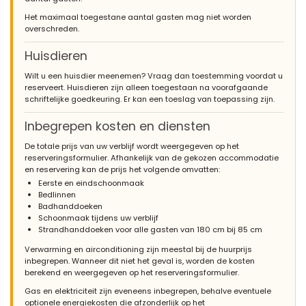
onderhouden huis en de kleine probleempjes die zich voordeden
Het maximaal toegestane aantal gasten mag niet worden
( stroomprobleem, leeg zijn van gas ) werden snel en netjes
overschreden.
opgelost en daarom niet eens noemenswaardig. Het enigste
wat een probleem vormde voor ons was dat we na een lange
Huisdieren
reis met veel vertragingen aankwamen en het huis zelf moesten
zoeken wat ons ook nog eens niet zomaar lukte, dus wellicht een
Wilt u een huisdier meenemen? Vraag dan toestemming voordat u
tip om toch voor mogelijkheid tot begeleiding te zorgen ( na jullie
reserveert. Huisdieren zijn alleen toegestaan na voorafgaande
sluitingtijden ) vanaf jullie kantoor naar de huizen, verder niets
schriftelijke goedkeuring. Er kan een toeslag van toepassing zijn.
op te merken en hebben wij een prima vakantie gehad. groeten
fam wolters/holtkamp
Inbegrepen kosten en diensten
De totale prijs van uw verblijf wordt weergegeven op het
reserveringsformulier. Afhankelijk van de gekozen accommodatie
- 7,9
en reservering kan de prijs het volgende omvatten:
- September 2011 - Duitsland :
Eerste en eindschoonmaak
Bedlinnen
(Oorspronkelijke tekst)
Badhanddoeken
Es ist ein sehr schön gelegenes Haus. Die Aussicht kann man
Schoonmaak tijdens uw verblijf
nicht verändern! Man kann schließlich nicht alles haben. Zu der
Strandhanddoeken voor alle gasten van 180 cm bij 85 cm
Küche muß ich sagen, daß sie sehr schön groß ist und auch
einen tollen Herd hat. Das Geschirr ist leider für 8 Personen
Verwarming en airconditioning zijn meestal bij de huurprijs
etwas knapp bemessen, natürlich wegen der
inbegrepen. Wanneer dit niet het geval is, worden de kosten
Geschirrspülmaschine. Die Kaffeemaschine brauchte sehr
berekend en weergegeven op het reserveringsformulier.
lange bis der Kaffee endlich fertig war und den Wasserkocher
konnten wir nicht benutzen, weil er sehr verkalkt war. Wir haben
Gas en elektriciteit zijn eveneens inbegrepen, behalve eventuele
uns dort sehr wohl gefühlt, und würden es jederzeit wieder
optionele energiekosten die afzonderlijk op het