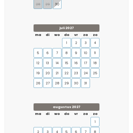
28
29
30
juli 2027
ma
di
wo
do
vr
za
zo
1
2
3
4
5
6
7
8
9
10
11
12
13
14
15
16
17
18
19
20
21
22
23
24
25
26
27
28
29
30
31
augustus 2027
ma
di
wo
do
vr
za
zo
1
2
3
4
5
6
7
8