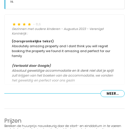
is.
- 8,6
Gezinnen met oudere kinderen - Augustus 2023 - Verenigd
Koninkrijk :
(Oorspronkelijke tekst)
Absolutely amazing property and I dont think you will regret
booking the property we found it amazing and perfect for our
family
(Vertaald door Google)
Absoluut geweldige accommodatie en ik denk niet dat je spijt
zult krijgen van het boeken van de accommodatie, we vonden
het geweldig en perfect voor ons gezin
MEER...
- 9,1
Gezinnen met jonge kinderen - Juli 2023 - België :
Zalig huis, perfecte ligging, een echte aanrader
Prijzen
Bereken de huurprijs nauwkeurig door de start- en einddatum in te voeren