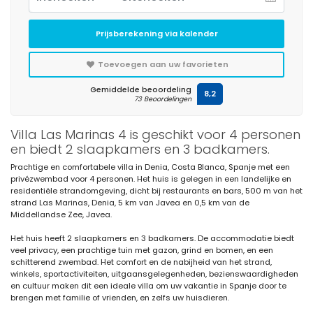
Prijsberekening via kalender
Toevoegen aan uw favorieten
Gemiddelde beoordeling
8,2
73 Beoordelingen
Villa Las Marinas 4 is geschikt voor 4 personen
en biedt 2 slaapkamers en 3 badkamers.
Prachtige en comfortabele villa in Denia, Costa Blanca, Spanje met een
privézwembad voor 4 personen. Het huis is gelegen in een landelijke en
residentiële strandomgeving, dicht bij restaurants en bars, 500 m van het
strand Las Marinas, Denia, 5 km van Javea en 0,5 km van de
Middellandse Zee, Javea.
Het huis heeft 2 slaapkamers en 3 badkamers. De accommodatie biedt
veel privacy, een prachtige tuin met gazon, grind en bomen, en een
schitterend zwembad. Het comfort en de nabijheid van het strand,
winkels, sportactiviteiten, uitgaansgelegenheden, bezienswaardigheden
en cultuur maken dit een ideale villa om uw vakantie in Spanje door te
brengen met familie of vrienden, en zelfs uw huisdieren.