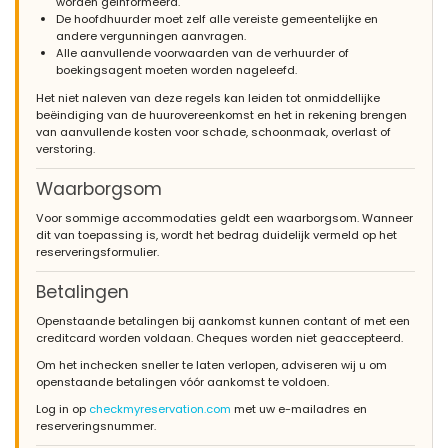
worden geïnformeerd.
De hoofdhuurder moet zelf alle vereiste gemeentelijke en
(Vertaald door Google)
andere vergunningen aanvragen.
hallo, afgezien van de omgeving (en je hebt er niets mee te
Alle aanvullende voorwaarden van de verhuurder of
maken) - er valt niks te klagen - het ontbrak ons aan niets - er is
boekingsagent moeten worden nageleefd.
alles aan gedaan om ervoor te zorgen dat we een prettig verblijf
Het niet naleven van deze regels kan leiden tot onmiddellijke
hebben gehad - het is een mooi huis, goed ingericht, ruim -
beëindiging van de huurovereenkomst en het in rekening brengen
eenvoudig meubilair maar in harmonie met de stijl - prachtige
van aanvullende kosten voor schade, schoonmaak, overlast of
badkamer en inloopdouche. Een schitterende tuin! Ik hoop snel
verstoring.
weer terug te komen. een fijne dag verder, Caroline LEPRETRE
Waarborgsom
Voor sommige accommodaties geldt een waarborgsom. Wanneer
- 7,3
dit van toepassing is, wordt het bedrag duidelijk vermeld op het
- Juli 2008 - Spanje :
reserveringsformulier.
(Oorspronkelijke tekst)
Nos gusto mucho Las Marinas y los propietarios se portaron
Betalingen
muy bien y rápido ya que tuvimos una avería bastante grande
en uno de los baños y tuvimos que recoger muchísima agua.
Openstaande betalingen bij aankomst kunnen contant of met een
Pero ellos llegaron pronto y nos ayudaron y resolvieron el
creditcard worden voldaan. Cheques worden niet geaccepteerd.
problema lo más rápido posible. La villa está muy bien y tiene
Om het inchecken sneller te laten verlopen, adviseren wij u om
muy buen sistema de seguridad y el jardín está muy bien
openstaande betalingen vóór aankomst te voldoen.
cuidado y es precioso. Lo hemos pasado muy bien.Conchita
Sáez
Log in op
checkmyreservation.com
met uw e-mailadres en
reserveringsnummer.
(Vertaald door Google)