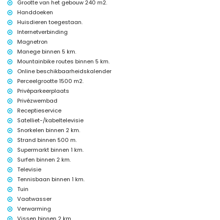
Grootte van het gebouw 240 m2.
bedlinnen en handdoeken
Handdoeken
receptiedienst en 24-uurs noodservice
Huisdieren toegestaan.
centrale verwarming en airconditioning
Internetverbinding
Faciliteiten en diensten tegen extra kosten
Magnetron
Manege binnen 5 km.
extra bed en kinderbedden/-wiegjes (op aanvraag)
Mountainbike routes binnen 5 km.
Vermaak en recreatieve activiteiten voor uw vakantie in Denia,
Online beschikbaarheidskalender
Costa Blanca
Perceelgrootte 1500 m2.
discotheek, nachtclub, bar en boulevard (binnen 5 kilometer van het
Privéparkeerplaats
huis)
Privézwembad
Bezienswaardigheden en cultuur in Denia, Costa Blanca
Receptieservice
Satelliet-/kabeltelevisie
kerk, kasteel (Portal de la Vila, Denia), ruïne en historische plaats
Snorkelen binnen 2 km.
(binnen 5 kilometer van de accommodatie)
Strand binnen 500 m.
Sporten
Supermarkt binnen 1 km.
tennis en fietsen (binnen 1000 meter van de villa)
Surfen binnen 2 km.
golf, paardrijden, wandelen, mountainbiken, vissen, duiken, snorkelen,
Televisie
surfen, windsurfen en waterskiën (binnen 5 kilometer van de villa)
Tennisbaan binnen 1 km.
Tuin
Vaatwasser
Verwarming
Vissen binnen 2 km.