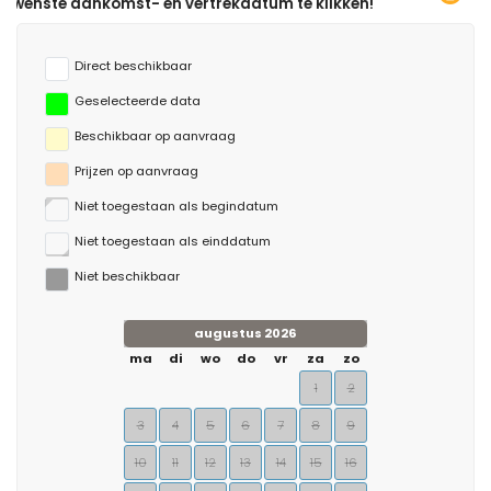
t- en vertrekdatum te klikken!
Direct beschikbaar
Geselecteerde data
Beschikbaar op aanvraag
Prijzen op aanvraag
Niet toegestaan als begindatum
Niet toegestaan als einddatum
Niet beschikbaar
augustus 2026
ma
di
wo
do
vr
za
zo
1
2
3
4
5
6
7
8
9
10
11
12
13
14
15
16