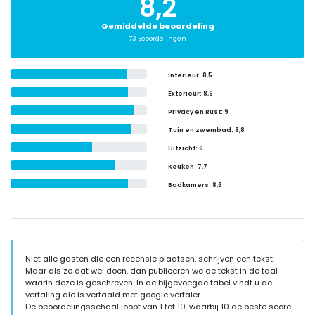
8,2
Gemiddelde beoordeling
73 Beoordelingen
Interieur
: 8,5
Exterieur
: 8,6
Privacy en Rust
: 9
Tuin en zwembad
: 8,8
Uitzicht
: 6
Keuken
: 7,7
Badkamers
: 8,6
Niet alle gasten die een recensie plaatsen, schrijven een tekst.
Maar als ze dat wel doen, dan publiceren we de tekst in de taal
waarin deze is geschreven. In de bijgevoegde tabel vindt u de
vertaling die is vertaald met google vertaler.
De beoordelingsschaal loopt van 1 tot 10, waarbij 10 de beste score