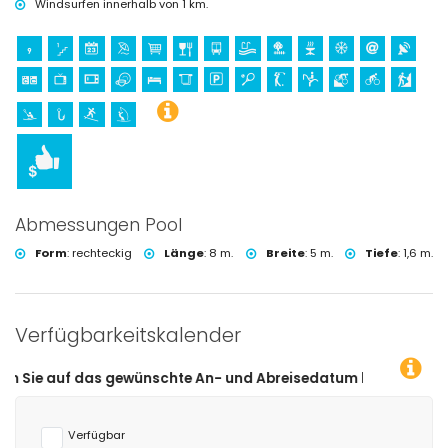
Windsurfen innerhalb von 1 km.
Abmessungen Pool
Form
:
rechteckig
Länge
:
8 m.
Breite
:
5 m.
Tiefe
:
1,6 m.
Verfügbarkeitskalender
ewünschte An- und Abreisedatum klicken!
Verfügbar