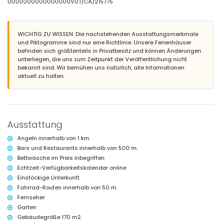
0000000000000000VUT/CA/215775
Außenküche und Grill
Außendusche
Außensitzbereich und Essbereich im Freien
3 private, eingezäunte Parkplätze
WICHTIG ZU WISSEN: Die nachstehenden Ausstattungsmerkmale
und Piktogramme sind nur eine Richtlinie. Unsere Ferienhäuser
Weitere Informationen
befinden sich größtenteils in Privatbesitz und können Änderungen
unterliegen, die uns zum Zeitpunkt der Veröffentlichung nicht
nächste Stadt: Chiclana de la Frontera (innerhalb von 7 Kilometern
bekannt sind. Wir bemühen uns natürlich, alle Informationen
von der Villa)
aktuell zu halten.
nächster Strand: La Barrosa (innerhalb von 1000 Metern von der Villa)
nächster Hafen: Sancti Petri (innerhalb von 1000 Metern von der Villa)
nächster Park innerhalb von 1000 Metern von der Villa
nächster Flughafen: Jerez (innerhalb von 50 Kilometern von der Villa)
zweiter nächster Flughafen: Sevilla (über 100 Kilometer)
nahe öffentliche Verkehrsmittel: Bus innerhalb von 100 Metern und Zug
Ausstattung
innerhalb von 25 Kilometern
Haustiere sind nicht erlaubt
Angeln innerhalb von 1 km.
Die Unterkunft eignet sich sehr gut für Familien mit Kindern
Bars und Restaurants innerhalb von 500 m.
Ausstattung und Dienstleistungen im Mietpreis der Villa
Bettwäsche im Preis inbegriffen
enthalten
Echtzeit-Verfügbarkeitskalender online
Einstöckige Unterkunft.
Internet (WiFi)
Bügeleisen und Bügelbrett
Fahrrad-Routen innerhalb von 50 m.
Bettwäsche und Handtücher
Fernseher
mit Klimaanlage
Garten
Gebäudegröße 170 m2.
Unterhaltung und Freizeitaktivitäten für Ihren Urlaub in La