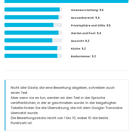
Innenausstattung
: 9,6
Aussenbereich
: 9,4
Privatsphäre und Stille
: 8,5
Garten und Pool
: 9,4
Aussicht
: 8,3
Küche
: 9,2
Badezimmer
: 9,2
Nicht alle Gäste, die eine Bewertung abgeben, schreiben auch
einen Text.
Aber wenn sie es tun, werden wir den Text in der Sprache
veröffentlichen, in der er geschrieben wurde. In der beigefügten
Tabelle finden Sie die Übersetzung, die mit dem Google-Translator
übersetzt wurde.
Die Bewertungsskala reicht von 1 bis 10, wobei 10 die beste
Punktzahl ist.