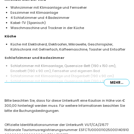
Wohnzimmer mit Klimaanlage und Fernseher
Esszimmer mit Klimaanlage
4 Schlafzimmer und 4 Badezimmer
Kabel-TV (Spanisch)
Waschmaschine und Trockner in der Küche
Küche
Küche mit Elektroherd, Elektroofen, Mikrowelle, Geschirrspüler,
Kühlschrank mit Gefrierfach, Kaffeemaschine, Toaster und Entsafter
Schlafzimmer und Badezimmer
Schlafzimmer mit Klimaanlage, Queensize-Bett (190 x 150 cm),
Einzelbett (190 x 90 cm), Fernseher und eigenem Bad
Schlafzimmer mit Klimaanlage und Etagenbett (190 x 90 cm)
Schlafzimmer mit Klimaanlage, Queensize-Bett (190 x 150 cm),
MEHR...
Fernseher und eigenem Bad
Schlafzimmer mit Klimaanlage und 2 Einzelbetten (190 x 90 cm)
2 eigene Badezimmer, jeweils mit Waschbecken, Dusche und Toilette
Bitte beachten Sie, dass für diese Unterkunft eine Kaution in Höhe von €
2 Badezimmer, jeweils mit Waschbecken, Dusche und Toilette
300,00 hinterlegt werden muss. Für weitere Informationen beachten Sie
Außenbereich der Villa
bitte die Buchungsbedingungen.
großes und eingezäuntes Grundstück
privater Pool mit den Maßen 8 m x 5 m und 1,6 m Tiefe
Offizielle Identifikationsnummer der Unterkunft: VUT/CA/21577
wunderschöner Rasen mit Bäumen und Gartenmöbeln mit Liegen
Nationale Tourismusregistrierungsnummer: ESFCTU000011025000140910
2 Terrassen, von denen eine überdacht ist