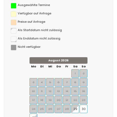
Ausgewählte Termine
Verfügbar auf Anfrage
Preise auf Anfrage
Als Startdatum nicht zulässig
Als Enddatum nicht zulässig
Nicht verfügbar
August 2026
Mo
Di
Mi
Do
Fr
Sa
So
1
2
3
4
5
6
7
8
9
10
11
12
13
14
15
16
17
18
19
20
21
22
23
24
25
26
27
28
29
30