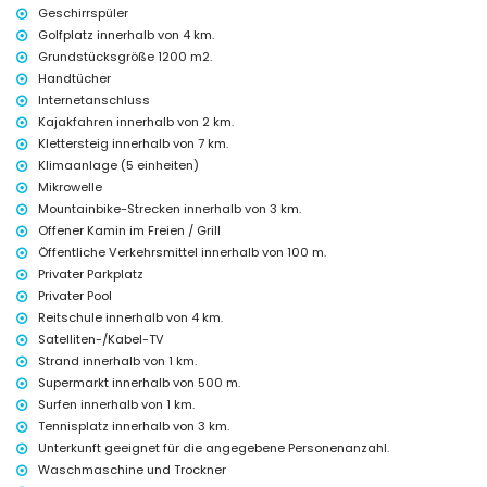
Barrosa, Costa de la Luz
Geschirrspüler
Golfplatz innerhalb von 4 km.
Nachtclub, Bar und Promenade (Paseo Marítimo La Barrosa)
Grundstücksgröße 1200 m2.
(innerhalb von 1000 Metern vom Haus)
Handtücher
Diskothek (innerhalb von 5 Kilometern vom Haus)
Internetanschluss
Sehenswürdigkeiten und Kultur in La Barrosa, Costa de la Luz
Kajakfahren innerhalb von 2 km.
Kirche (Capilla del Pino), Schloss (Castillo de Sancti Petri), Ruine
Klettersteig innerhalb von 7 km.
(Sancti Petri) und Denkmal (Hercules) (innerhalb von 5 Kilometern von
Klimaanlage (5 einheiten)
der Unterkunft)
Mikrowelle
Museum (Museo de Chiclana, Museo del Vino y la Sal),
Mountainbike-Strecken innerhalb von 3 km.
architektonisches Gebäude und historischer Ort (innerhalb von 10
Offener Kamin im Freien / Grill
Kilometern von der Unterkunft)
Öffentliche Verkehrsmittel innerhalb von 100 m.
Sport
Privater Parkplatz
Radfahren, Angeln, Surfen und Windsurfen (innerhalb von 1000 Metern
Privater Pool
von der Villa)
Reitschule innerhalb von 4 km.
Tennis, Golf (Novo Sancti Petri), Reiten, Mountainbiking und
Satelliten-/Kabel-TV
Kajakfahren (innerhalb von 5 Kilometern von der Villa)
Strand innerhalb von 1 km.
Klettern (innerhalb von 10 Kilometern von der Villa)
Supermarkt innerhalb von 500 m.
Surfen innerhalb von 1 km.
Tennisplatz innerhalb von 3 km.
Unterkunft geeignet für die angegebene Personenanzahl.
Waschmaschine und Trockner