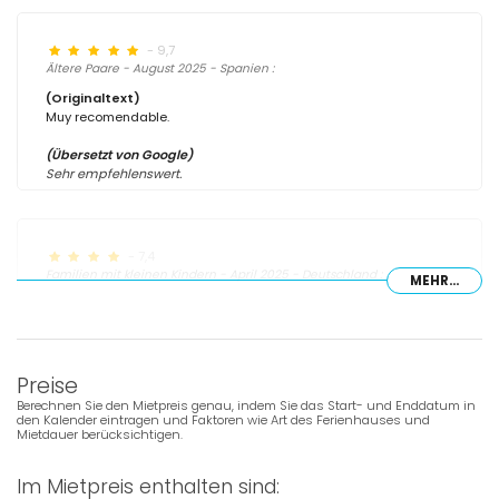
- 9,7
Ältere Paare - August 2025 - Spanien :
(Originaltext)
Muy recomendable.
(Übersetzt von Google)
Sehr empfehlenswert.
- 7,4
Familien mit kleinen Kindern - April 2025 - Deutschland :
MEHR...
Wenn Sie mit Kindern einen kurzweiligen und entspannten Urlaub
verbringen möchten, kann man das Objekt nur empfehlen.
Schönes Anwesen mit gutem Service bei kleinen Problemen.
Preise
Berechnen Sie den Mietpreis genau, indem Sie das Start- und Enddatum in
den Kalender eintragen und Faktoren wie Art des Ferienhauses und
- 9,3
Mietdauer berücksichtigen.
Familien mit kleinen Kindern - September 2024 - Spanien :
(Originaltext)
Im Mietpreis enthalten sind:
La única pega… y que nada tiene que ver con el alojamiento es