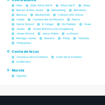
Costa Blanca
Albir
Albir-Alfaz Del Pi
Alfaz Del Pi
Altea
Balcon al Mar Jávea
Beniarbeig
Benidorm
Benissa
Benitachell
Callosa d'En Sarria
Calpe
Cumbre del Sol Moraira
Denia
Denia Strand
El Verger
Els Poblets
Fines
Javea
Javea Moraira und Umgebung
Jávea Strand
Jesus Pobre
La Nucia
Montgo-Javea
Moraira
Polop
Teulada
Villajoyosa
Costa de la Luz
Chiclana de la Frontera
Conil de la Frontera
La Barrosa
Murcia
Aguilas