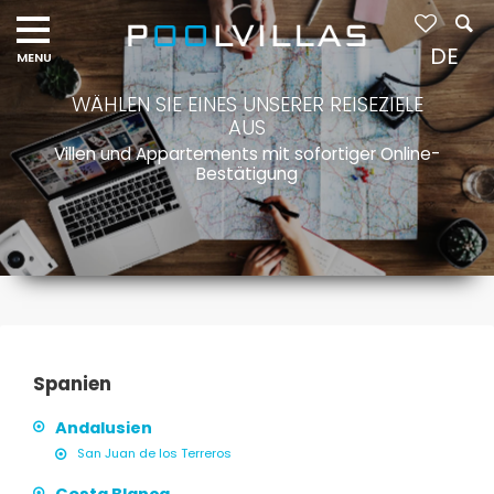
DE
WÄHLEN SIE EINES UNSERER REISEZIELE
AUS
Villen und Appartements mit sofortiger Online-
Bestätigung
Spanien
Andalusien
San Juan de los Terreros