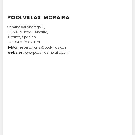
POOLVILLAS MORAIRA
Camino del Andragó 1F,
03724 Teulada - Moraira,
Alicante, Spanien
Tel. +34 960 628 101
E-Mail:
reservations@poolvillas.com
Website:
www.poolvillasmoraira.com