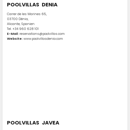
POOLVILLAS DENIA
Carrer de les Marines 65,
03700 Dénia,
Alicante, Spanien
Tel. +34 960 628 101
E-Mail:
reservations@poolvillas.com
Website:
www.poolvillasdenia.com
POOLVILLAS JAVEA