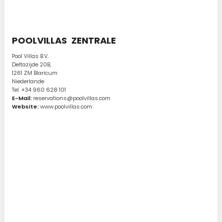
POOLVILLAS ZENTRALE
Pool Villas B.V.
Deltazijde 20B,
1261 ZM Blaricum
Niederlande
Tel. +34 960 628 101
E-Mail:
reservations@poolvillas.com
Website:
www.poolvillas.com