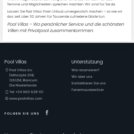
Termine und Möglichkeiten sprechen möchten: Wir sind für Sie da.
Lassen Sie Pool Villas Ihren Urlaub unvergesslich machen – so wie wir
das seit über 30 Jahren für Tausende zufriedene Gäste tun.
Pool Villas – Wo persönlicher Service und die schönsten
Villen mit Privatpool zusammenkommen.
Pool Villas
Unterstützung
Pool Villas b.v.
Wie reservieren?
Deltazijde 20B,
Wir über uns
1261ZM, Blaricum
Kontaktieren Sie uns
Die Niederlande
Ferienhausbesitzer
Tel: +34 960 628 101
www.poolvillas.com
Visit our Facebook page
FOLGEN SIE UNS