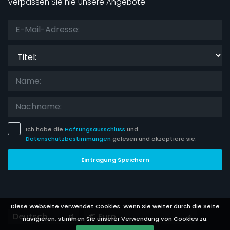
Verpassen Sie nie unsere Angebote
Titel:
Ich habe die
Haftungsausschluss
und
Datenschutzbestimmungen
gelesen und akzeptiere sie.
Eintragung Speichern
Diese Webseite verwendet Cookies. Wenn Sie weiter durch die Seite
Languages
Currencies
navigieren, stimmen Sie unserer Verwendung von Cookies zu.