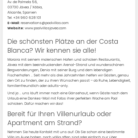
Av. de Palmela 56,
03730 Jávea / Xàbia,
Alicante, Spanien
Tel. +34 960 628 101
E-Mail:
reservations@poolvillas.com
Website:
www.poolvillasjavea.com
Die schönsten Plätze an der Costa
Blanca? Wir kennen sie alle!
Moraira mit seinem malerischen Hafen und schicken Restaurants,
Jávea mit dem beeindruckenden Arenal-Strand und wunderschönen
Bergwanderungen, Denia mit seiner Burg und dem lebendigen
Fischerhafen … Seit mehr als drei Jahrzehnten helfen wir Gästen, genau
den Ort zu finden, der zu ihren Wünschen passt – ob Ruhe, Lebendigkeit,
familienfreundlich oder adults-only.
Und ja … uns läuft immer noch eine Gänsehaut, wenn Gäste nach dem
Urlaub eine Dankes-Mail mit Fotos ihrer perfekten Woche am Pool
schicken. Dafür machen wir das!
Bereit für Ihren Villenurlaub oder
Apartment am Strand?
Nehmen Sie heute Kontakt mit uns auf. Ob Sie schon eine bestimmte
Villa im Auge haben, noch völlig offen sind oder einfach nur über