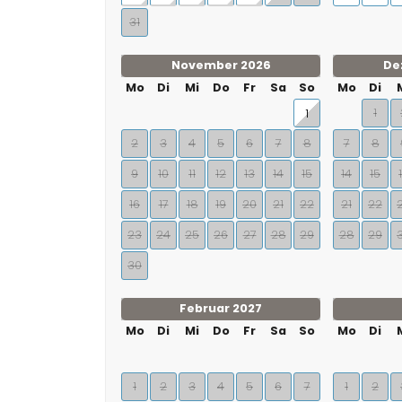
31
November 2026
De
Mo
Di
Mi
Do
Fr
Sa
So
Mo
Di
1
1
2
3
4
5
6
7
8
7
8
9
10
11
12
13
14
15
14
15
16
17
18
19
20
21
22
21
22
23
24
25
26
27
28
29
28
29
30
Februar 2027
Mo
Di
Mi
Do
Fr
Sa
So
Mo
Di
1
2
3
4
5
6
7
1
2