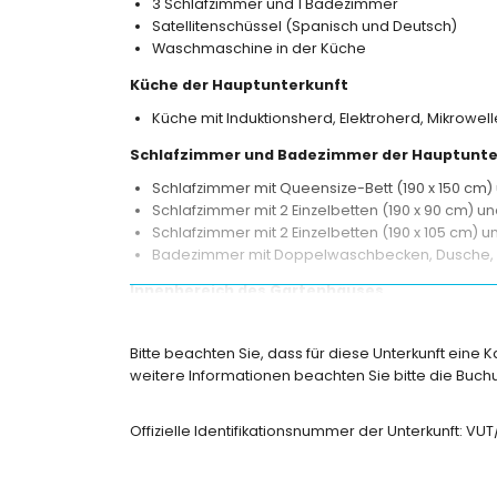
3 Schlafzimmer und 1 Badezimmer
Satellitenschüssel (Spanisch und Deutsch)
Waschmaschine in der Küche
Küche der Hauptunterkunft
Küche mit Induktionsherd, Elektroherd, Mikrowell
Schlafzimmer und Badezimmer der Hauptunte
Schlafzimmer mit Queensize-Bett (190 x 150 cm) 
Schlafzimmer mit 2 Einzelbetten (190 x 90 cm) un
Schlafzimmer mit 2 Einzelbetten (190 x 105 cm) u
Badezimmer mit Doppelwaschbecken, Dusche, Bi
Innenbereich des Gartenhauses
Badezimmer mit Waschbecken, Dusche und Toil
Bitte beachten Sie, dass für diese Unterkunft eine 
Außenbereich der Villa
weitere Informationen beachten Sie bitte die Bu
eingezäuntes Grundstück
privater Pool mit den Maßen 8 m x 4 m
Offizielle Identifikationsnummer der Unterkunft: V
Rasen mit Bäumen und Gartenmöbeln mit Liege
überdachte Terrasse
Grill