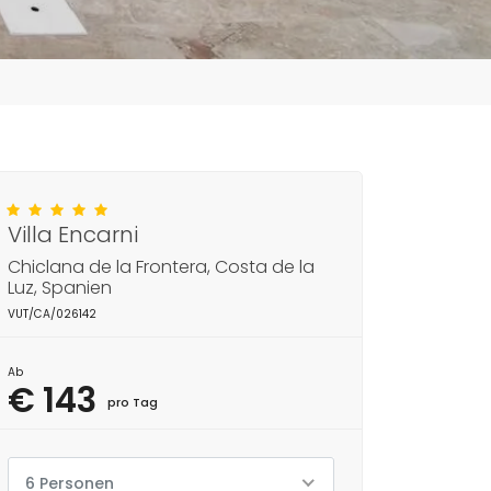
Villa Encarni
Chiclana de la Frontera, Costa de la
Luz, Spanien
VUT/CA/026142
Ab
€ 143
pro Tag
6 Personen