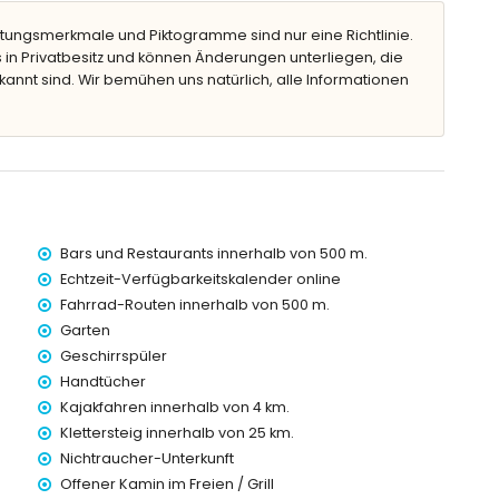
tungsmerkmale und Piktogramme sind nur eine Richtlinie.
 in Privatbesitz und können Änderungen unterliegen, die
kannt sind. Wir bemühen uns natürlich, alle Informationen
tern von der Villa)
ometern von der Villa)
nnerhalb von 4 Kilometern von der Villa)
metern von der Villa)
ter)
erhalb von 500 Metern und Zug innerhalb von 25 Kilometern
Bars und Restaurants innerhalb von 500 m.
Echtzeit-Verfügbarkeitskalender online
Kindern
Fahrrad-Routen innerhalb von 500 m.
Garten
reis der Villa enthalten sind
Geschirrspüler
Handtücher
Kajakfahren innerhalb von 4 km.
Klettersteig innerhalb von 25 km.
Urlaub in Chiclana de la Frontera, Costa de la Luz
Nichtraucher-Unterkunft
Offener Kamin im Freien / Grill