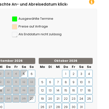
tum klicken!
Ausgewählte Termine
Preise auf Anfrage
Als Enddatum nicht zulässig
ptember 2026
Oktober 2026
Mi
Do
Fr
Sa
So
Mo
Di
Mi
Do
Fr
Sa
So
2
3
4
5
6
1
2
3
4
9
10
11
12
13
5
6
7
8
9
10
11
17
18
19
20
16
12
13
14
15
16
17
18
23
24
25
26
27
19
20
21
22
23
24
25
30
26
27
28
29
30
31