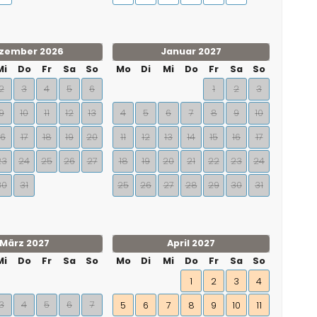
zember 2026
Januar 2027
Mi
Do
Fr
Sa
So
Mo
Di
Mi
Do
Fr
Sa
So
2
3
4
5
6
1
2
3
9
10
11
12
13
4
5
6
7
8
9
10
16
17
18
19
20
11
12
13
14
15
16
17
23
24
25
26
27
18
19
20
21
22
23
24
30
31
25
26
27
28
29
30
31
März 2027
April 2027
Mi
Do
Fr
Sa
So
Mo
Di
Mi
Do
Fr
Sa
So
1
2
3
4
3
4
5
6
7
5
6
7
8
9
10
11