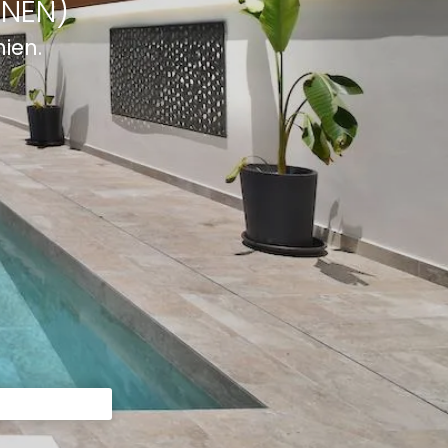
ONEN)
ien.