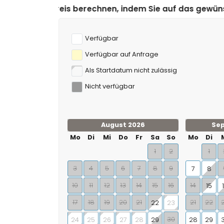
hnen, indem Sie auf das gewünschte An- und Abreiseda
Verfügbar
Verfügbar auf Anfrage
Als Startdatum nicht zulässig
Nicht verfügbar
August 2026
Se
Mo
Di
Mi
Do
Fr
Sa
So
Mo
Di
1
2
1
3
4
5
6
7
8
9
7
8
10
11
12
13
14
15
16
14
15
17
18
19
20
21
21
22
22
23
30
24
25
26
27
28
29
28
29