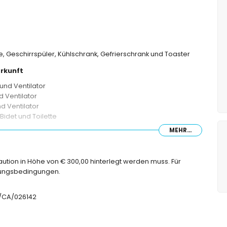
e, Geschirrspüler, Kühlschrank, Gefrierschrank und Toaster
rkunft
und Ventilator
d Ventilator
nd Ventilator
det und Toilette
MEHR...
ette
Kaution in Höhe von € 300,00 hinterlegt werden muss. Für
chungsbedingungen.
UT/CA/026142
n