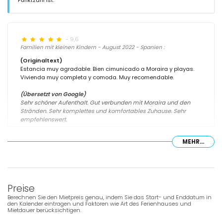
- 9,6
Familien mit kleinen Kindern - August 2022 - Spanien :
(Originaltext)
Estancia muy agradable. Bien cimunicado a Moraira y playas.
Vivienda muy completa y comoda. Muy recomendable.
(Übersetzt von Google)
Sehr schöner Aufenthalt. Gut verbunden mit Moraira und den
Stränden. Sehr komplettes und komfortables Zuhause. Sehr
empfehlenswert.
MEHR...
- 9,0
Familien mit älteren Kindern - August 2018 - Schweiz :
Die Villa ist hervoragent! Agentur sehr seriös, hilfsbereit und
Preise
qualifiziertes Personal.Die Villa ist sehr gepflegt, Zimmer
Wohnzimmer Klimatisiert Umschlungen Villa sehr sauber. Sehr
Berechnen Sie den Mietpreis genau, indem Sie das Start- und Enddatum in
empfehlenswert!
den Kalender eintragen und Faktoren wie Art des Ferienhauses und
Mietdauer berücksichtigen.