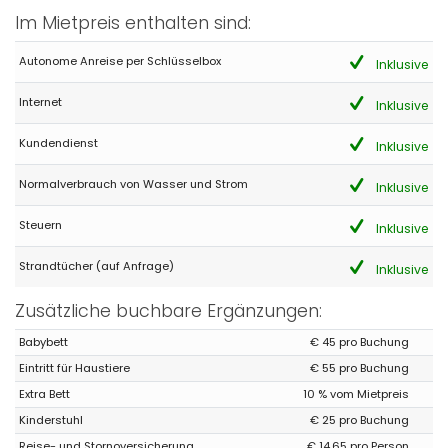
Im Mietpreis enthalten sind:
- 8,3
Alleinreisende - Juni 2017 - Belgien :
Autonome Anreise per Schlüsselbox
Inklusive
(Originaltext)
Als U dzze lokatie zou huren gaat U alleen tevreden zijn ,het
Internet
Inklusive
aangebodene is netjes en voldoende
Kundendienst
(Übersetzt von Google)
Inklusive
Wenn Sie diesen Ort mieten würden, würden Sie nur zufrieden
sein, das Angebot ist ordentlich und ausreichend
Normalverbrauch von Wasser und Strom
Inklusive
Steuern
Inklusive
- 8,1
Strandtücher (auf Anfrage)
Inklusive
Ältere Paare - August 2016 - Spanien :
(Originaltext)
Zusätzliche buchbare Ergänzungen:
tener acceso a la iluminicacion de la piscina, es una
preciosidad por la noche.
Babybett
€ 45 pro Buchung
(Übersetzt von Google)
Eintritt für Haustiere
€ 55 pro Buchung
Der Zugang zur Poolbeleuchtung ist nachts wunderschön.
Extra Bett
10 % vom Mietpreis
Kinderstuhl
€ 25 pro Buchung
Reise- und Stornoversicherung
€ 14,65 pro Person