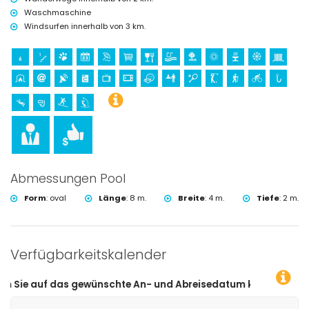
Waschmaschine
Windsurfen innerhalb von 3 km.
Abmessungen Pool
Form
:
oval
Länge
:
8 m.
Breite
:
4 m.
Tiefe
:
2 m.
Verfügbarkeitskalender
wünschte An- und Abreisedatum klicken!