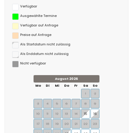
Verfügbar
Ausgewählte Termine
Verfügbar auf Anfrage
Preise auf Anfrage
Als Startdatum nicht zulässig
Als Enddatum nicht zulässig
Nicht verfügbar
August 2026
Mo
Di
Mi
Do
Fr
Sa
So
1
2
3
4
5
6
7
8
9
10
11
12
13
14
15
16
17
18
19
20
21
22
23