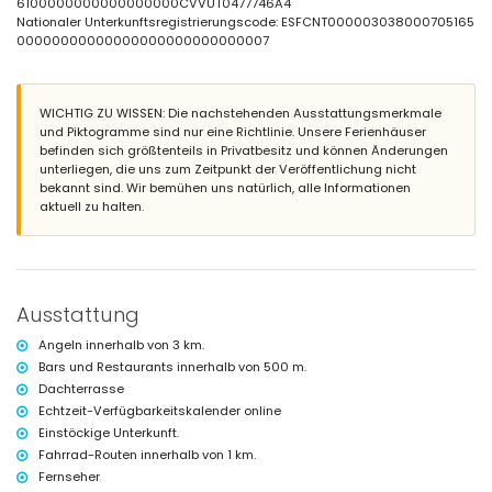
6100000000000000000CVVUT0477746A4
Außen-Sitzbereich und Außen-Essbereich
Nationaler Unterkunftsregistrierungscode: ESFCNT000003038000705165
Dachterrasse
00000000000000000000000000007
Weitere Informationen
Nächste Stadt: Moraira (weniger als 3 Kilometer von der Villa entfernt)
WICHTIG ZU WISSEN: Die nachstehenden Ausstattungsmerkmale
Nächster Strand: Ampolla (weniger als 3 Kilometer von der Villa
und Piktogramme sind nur eine Richtlinie. Unsere Ferienhäuser
entfernt)
befinden sich größtenteils in Privatbesitz und können Änderungen
Nächster Hafen: Moraira (weniger als 3 Kilometer von der Villa
unterliegen, die uns zum Zeitpunkt der Veröffentlichung nicht
entfernt)
bekannt sind. Wir bemühen uns natürlich, alle Informationen
Nächster Flughafen: El Altet - Alicante (weniger als 100 Kilometer von
aktuell zu halten.
der Villa entfernt)
Zweitnächster Flughafen: Manises - Valencia (> 100 Kilometer)
Haustiere erlaubt
Ausstattung und Dienstleistungen im Mietpreis der Villa
enthalten
Ausstattung
Internet (ADSL)
Rezeptionsservice
Angeln innerhalb von 3 km.
Bars und Restaurants innerhalb von 500 m.
Ausstattung und Dienstleistungen gegen Aufpreis
Dachterrasse
Zentralheizung und Klimaanlage
Echtzeit-Verfügbarkeitskalender online
Einstöckige Unterkunft.
Unterhaltung und Freizeitaktivitäten für Ihren Urlaub in Moraira,
Costa Blanca
Fahrrad-Routen innerhalb von 1 km.
Fernseher
Bar (weniger als 500 Meter vom Haus entfernt)