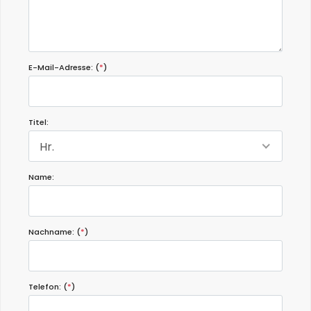
An/Aus-Schalter des Kühlschranks nicht finden konnten. Um in
den Ortskern zu kommen, benötigt man ein Auto.
E-Mail-Adresse: (
*
)
Titel:
Hr.
Name:
Nachname: (
*
)
Telefon: (
*
)