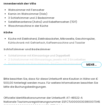
Innenbereich der Villa
Wohnzimmer mit Fernseher
Kamin im Wohnzimmer (Holz)
3 Schlafzimmer und 2 Badezimmer
Satellitenantenne (Astra) und Kabelfernsehen (TDT)
Waschmaschine in der Küche
Küche
Küche mit Elektroherd, Elektrobackofen, Mikrowelle, Geschirrspüler,
Kühlschrank mit Gefrierfach, Kaffeemaschine und Toaster
Schlafzimmer und Badezimmer
Schlafzimmer mit Klimaanlage und Doppelbett
2 Schlafzimmer mit Klimaanlage, jeweils mit 2 Einzelbetten
Badezimmer mit Waschbecken, Bad/Duschkombination, Bidet und
MEHR...
Toilette
Badezimmer mit Waschbecken, Dusche, Bidet und Toilette
Außenbereich der Villa
Bitte beachten Sie, dass für diese Unterkunft eine Kaution in Höhe von €
500,00 hinterlegt werden muss. Für weitere Informationen beachten Sie
eingezäuntes Grundstück
bitte die Buchungsbedingungen.
oval geformter privater Pool mit den Maßen 8m x 4m und 2m tief
Garten mit Bäumen und Gartenmöbeln mit Liegen
3 Terrassen, von denen 1 überdacht ist
Offizielle Identifikationsnummer der Unterkunft: AT-46522-A
Grill
Nationale Tourismusregistrierungsnummer: ESFCTU0000030380007345
Außendusche