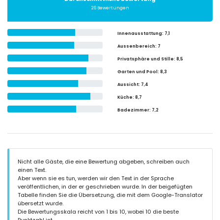
26 Bewertungen
Innenausstattung
: 7,1
Aussenbereich
: 7
Privatsphäre und Stille
: 8,5
Garten und Pool
: 8,3
Aussicht
: 7,4
Küche
: 8,7
Badezimmer
: 7,2
Nicht alle Gäste, die eine Bewertung abgeben, schreiben auch
einen Text.
Aber wenn sie es tun, werden wir den Text in der Sprache
veröffentlichen, in der er geschrieben wurde. In der beigefügten
Tabelle finden Sie die Übersetzung, die mit dem Google-Translator
übersetzt wurde.
Die Bewertungsskala reicht von 1 bis 10, wobei 10 die beste
Punktzahl ist.