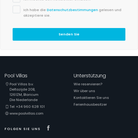
Ich habe die
Datenschutzbestimmungen
gelesen und
akzeptiere sie.
Senden Sie
Pool Villas
Unterstützung
Pool Villas b.v.
Wie reservieren?
Deltazijde 20B,
Wir über uns
1261ZM, Blaricum
Kontaktieren Sie uns
Die Niederlande
Ferienhausbesitzer
Tel: +34 960 628 101
www.poolvillas.com
Visit our Facebook page
FOLGEN SIE UNS