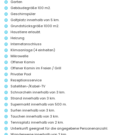
Garten
Theater, Diskothek, Nachtclub und Promenade (weniger als 5
Kilometer vom Haus entfernt)
Gebäudegröße 100 m2.
Geschirrspüler
Sehenswürdigkeiten und Kultur in Moraira, Costa Blanca
Golfplatz innerhalb von 5 km.
Kirche (Moraira) und Schloss (weniger als 5 Kilometer von der
Grundstücksgröße 1000 m2.
Unterkunft entfernt)
Haustiere erlaubt.
Musik (Eco Museo Teulada) (weniger als 10 Kilometer von der
Heizung
Unterkunft entfernt)
Internetanschluss
Sport
Klimaanlage (4 einheiten)
Mikrowelle
Radfahren (weniger als 1000 Meter von der Villa entfernt)
Tennis, Golf (San Jaime), Wandern, Angeln, Tauchen, Schnorcheln,
Offener Kamin
Surfen und Windsurfen (weniger als 5 Kilometer von der Villa entfernt)
Offener Kamin im Freien / Grill
Pferdereiten (weniger als 10 Kilometer von der Villa entfernt)
Privater Pool
Rezeptionsservice
Satelliten-/Kabel-TV
Schnorcheln innerhalb von 3 km.
Strand innerhalb von 3 km.
Supermarkt innerhalb von 500 m.
Surfen innerhalb von 3 km.
Tauchen innerhalb von 3 km.
Tennisplatz innerhalb von 2 km.
Unterkunft geeignet für die angegebene Personenanzahl.
Wanderwege innerhalb von 2 km.