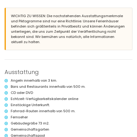
nächster Fluss oder Ufer innerhalb von 2 Kilometern vom Haus
nächster Strand innerhalb von 3 Kilometern vom Haus
nächster Hafen innerhalb von 3 Kilometern vom Haus
WICHTIG ZU WISSEN: Die nachstehenden Ausstattungsmerkmale
nächster Flughafen: Alicante (innerhalb von 100 Kilometern vom Haus)
und Piktogramme sind nur eine Richtlinie. Unsere Ferienhäuser
zweiter nächster Flughafen: Valencia (> 100 Kilometer)
befinden sich größtenteils in Privatbesitz und können Änderungen
Rauchen nicht erlaubt
unterliegen, die uns zum Zeitpunkt der Veröffentlichung nicht
bitte konsultieren, ob Haustiere erlaubt sind
bekannt sind. Wir bemühen uns natürlich, alle Informationen
Die Unterkunft ist sehr geeignet für Familien mit Kindern
aktuell zu halten.
Ausstattungen und Dienstleistungen im Mietpreis dieses
Ferienhauses enthalten
Internet (WiFi)
Staubsauger sowie Bügeleisen und Bügelbrett
Rezeptionsservice
Ausstattung
Ausstattungen und Dienstleistungen gegen Aufpreis
Angeln innerhalb von 3 km.
Klimaanlage
Bars und Restaurants innerhalb von 500 m.
CD oder DVD
Unterhaltung und Freizeitaktivitäten für Ihre Ferien in Moraira,
Echtzeit-Verfügbarkeitskalender online
Costa Blanca
Einstöckige Unterkunft.
Bar (innerhalb von 500 Metern vom Haus)
Fahrrad-Routen innerhalb von 500 m.
Sport
Fernseher
Gebäudegröße 73 m2.
Tennis, Golf (Golf Ifach) und Radfahren (innerhalb von 1000 Metern
Gemeinschaftsgarten
vom Haus)
Gemeinschaftspool
Reiten, Wandern, Angeln, Tauchen, Schnorcheln, Surfen und