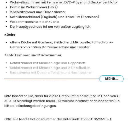
Wohn-/Esszimmer mit Fernseher, DVD-Player und Deckenventilator
Kamin im Wohnzimmer (Holz)
2 Schlafzimmer und 1 Badezimmer
Satellitenschüssel (Englisch) und Kabel-TV (Spanisch)
Waschmaschine in der Küche
Der Hauptgeschoss ist nur von außen zugänglich.
Küche
offene Küche mit Gasherd, Elektroherd, Mikrowelle, Kühlschrank-
Gefrierkombination, Kaffeemaschine und Toaster
Schlafzimmer und Badezimmer
Schlafzimmer mit Klimaanlage und Doppelbett
Schlafzimmer mit Klimaanlage und 2 Einzelbetten
Badezimmer mit Dusche, Toilette und Haartrockner
MEHR...
Außenbereich dieses Ferienhauses
Gemeinschaftspool
Gemeinschaftlicher Garten mit Rasen und Bäumen
Bitte beachten Sie, dass für diese Unterkunft eine Kaution in Höhe von €
2 überdachte Terrassen
300,00 hinterlegt werden muss. Für weitere Informationen beachten Sie
Grill
bitte die Buchungsbedingungen.
Außendusche
privater Parkplatz
Offizielle Identifikationsnummer der Unterkunft: CV-VUT0521596-A
Weitere Informationen