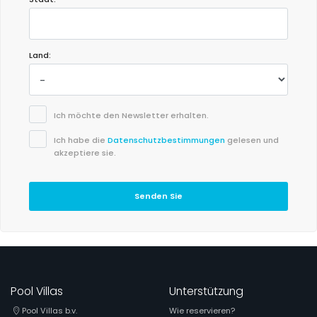
Land:
Ich möchte den Newsletter erhalten.
Ich habe die
Datenschutzbestimmungen
gelesen und
akzeptiere sie.
Senden Sie
Pool Villas
Unterstützung
Pool Villas b.v.
Wie reservieren?