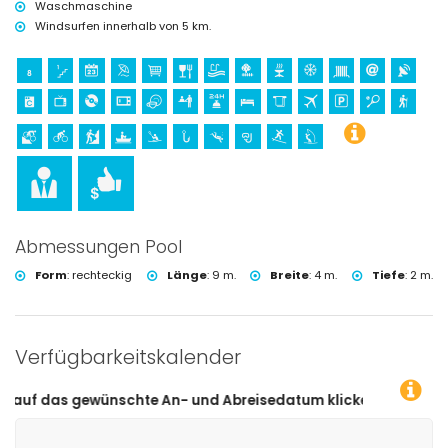
Waschmaschine
Windsurfen innerhalb von 5 km.
Abmessungen Pool
Form
:
rechteckig
Länge
:
9 m.
Breite
:
4 m.
Tiefe
:
2 m.
Verfügbarkeitskalender
hte An- und Abreisedatum klicken!