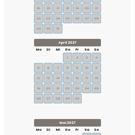
15
16
17
18
19
20
21
22
23
24
25
26
27
28
29
30
31
April 2027
Mo
Di
Mi
Do
Fr
Sa
So
1
2
3
4
5
6
7
8
9
10
11
12
13
14
15
16
17
18
19
20
21
22
23
24
25
26
27
28
29
30
Mai 2027
Mo
Di
Mi
Do
Fr
Sa
So