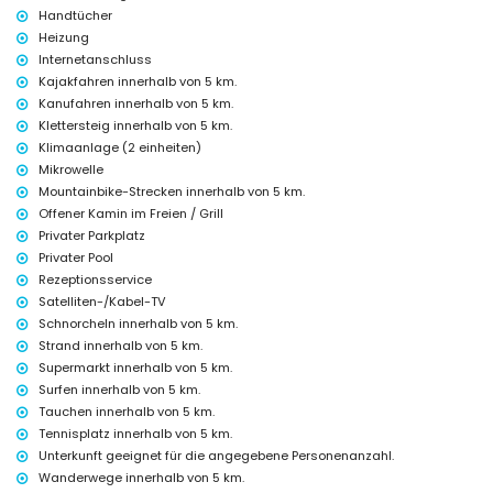
Handtücher
Flughafenservice
Heizung
Zustellbett und Kinderbett (auf Anfrage)
Internetanschluss
Unterhaltungs- und Freizeitaktivitäten für Ihren Urlaub in Jávea,
Kajakfahren innerhalb von 5 km.
Costa Blanca
Kanufahren innerhalb von 5 km.
Kino, Theater, Diskothek, Bar und Promenade (El Arenal) (innerhalb von
Klettersteig innerhalb von 5 km.
5 Kilometern vom Haus)
Klimaanlage (2 einheiten)
Mikrowelle
Sehenswürdigkeiten und Kultur in Jávea, Costa Blanca
Mountainbike-Strecken innerhalb von 5 km.
Museum (Histórico de Jávea, Jávea), Kirche (San Bartolomé, Pueblo,
Offener Kamin im Freien / Grill
Jávea), Ruine (Molinos de Viento, Jávea), Denkmal (Pueblo de Jávea,
Privater Parkplatz
Jávea), Architektonisches Gebäude (Pueblo de Jávea, Jávea),
Historischer Ort (Pueblo de Jávea und Jávea) (innerhalb von 10
Privater Pool
Kilometern von der Unterkunft)
Rezeptionsservice
Burg (Portal de la Vila und Denia) (innerhalb von 25 Kilometern von der
Satelliten-/Kabel-TV
Unterkunft)
Schnorcheln innerhalb von 5 km.
Sportmöglichkeiten
Strand innerhalb von 5 km.
Supermarkt innerhalb von 5 km.
Tennis, Wandern, Mountainbiking, Radfahren, Klettern, Kanufahren,
Surfen innerhalb von 5 km.
Kajakfahren, Angeln, Tauchen, Schnorcheln, Surfen und Windsurfen
(innerhalb von 5 Kilometern von der Villa)
Tauchen innerhalb von 5 km.
Golf (Golf Club Jávea) und Reiten (innerhalb von 10 Kilometern von der
Tennisplatz innerhalb von 5 km.
Villa)
Unterkunft geeignet für die angegebene Personenanzahl.
Wanderwege innerhalb von 5 km.