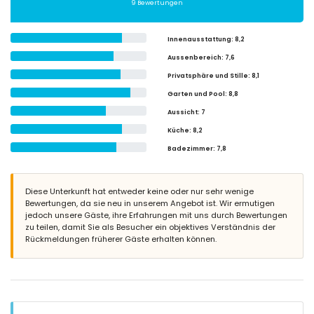
9 Bewertungen
Innenausstattung
: 8,2
Aussenbereich
: 7,6
Privatsphäre und Stille
: 8,1
Garten und Pool
: 8,8
Aussicht
: 7
Küche
: 8,2
Badezimmer
: 7,8
Diese Unterkunft hat entweder keine oder nur sehr wenige
Bewertungen, da sie neu in unserem Angebot ist. Wir ermutigen
jedoch unsere Gäste, ihre Erfahrungen mit uns durch Bewertungen
zu teilen, damit Sie als Besucher ein objektives Verständnis der
Rückmeldungen früherer Gäste erhalten können.