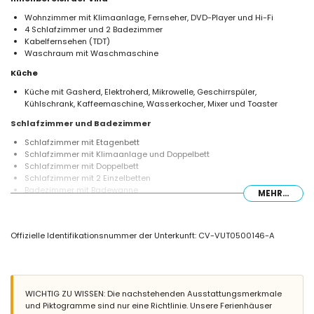
Wohnzimmer mit Klimaanlage, Fernseher, DVD-Player und Hi-Fi
4 Schlafzimmer und 2 Badezimmer
Kabelfernsehen (TDT)
Waschraum mit Waschmaschine
Küche
Küche mit Gasherd, Elektroherd, Mikrowelle, Geschirrspüler,
Kühlschrank, Kaffeemaschine, Wasserkocher, Mixer und Toaster
Schlafzimmer und Badezimmer
Schlafzimmer mit Etagenbett
Schlafzimmer mit Klimaanlage und Doppelbett
Schlafzimmer mit Doppelbett
Schlafzimmer mit 2 Einzelbetten
Badezimmer mit Badewanne
MEHR...
Badezimmer mit Dusche
Außenbereich der Villa
Offizielle Identifikationsnummer der Unterkunft: CV-VUT0500146-A
Großes und eingezäuntes Grundstück
Privater Pool mit den Maßen 9m x 4m und 2m Tiefe
Wunderschöner Rasen-Garten mit Kieselsteinen, Bäumen und
Gartenmöbeln mit Sonnenliegen
2 Terrassen
WICHTIG ZU WISSEN: Die nachstehenden Ausstattungsmerkmale
Grill
und Piktogramme sind nur eine Richtlinie. Unsere Ferienhäuser
Außendusche