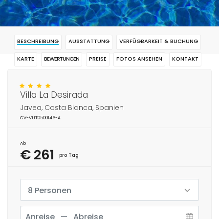
BESCHREIBUNG
AUSSTATTUNG
VERFÜGBARKEIT & BUCHUNG
KARTE
BEWERTUNGEN
PREISE
FOTOS ANSEHEN
KONTAKT
RESERVIERUNG
Villa La Desirada
Javea, Costa Blanca, Spanien
CV-VUT0500146-A
Ab
€ 261
pro Tag
8 Personen