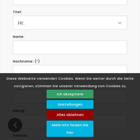
Titel:
Hr.
Name:
Nachname: (
*
)
Diese Webseite verwendet Cookies. Wenn Sie weiter durch die Seite
navigieren, stimmen Sie unserer Verwendung von Cookies zu.
Telefon: (
*
)
Ich akzeptiere
Einstellungen
Handy:
Alles ablehnen
Mehr Info finden Sie
hier
Adresse: