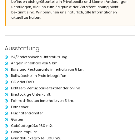
befinden sich größtenteils in Privatbesitz und können Änderungen
2 private Parkplätze
unterliegen, die uns zum Zeitpunkt der Veröffentlichung nicht
bekannt sind. Wir bemühen uns natürlich, alle Informationen
Weitere Informationen
aktuell zu halten.
Nächster Ort: Jávea (innerhalb von 5 Kilometern von der Villa)
Nächstes Flussufer oder Küste: Mittelmeer, Jávea (innerhalb von 5
Kilometern von der Villa)
Nächster Strand: El Arenal, Jávea (innerhalb von 5 Kilometern von der
Villa)
Ausstattung
Nächster Hafen: Puerto Aduanas del Mar, Jávea (innerhalb von 5
Kilometern von der Villa)
24/7 telefonische Unterstützung
Nächster Park: Montgó, Jávea (innerhalb von 5 Kilometern von der
Angeln innerhalb von 5 km.
Villa)
Bars und Restaurants innerhalb von 5 km.
Nächster Flughafen: Alicante (innerhalb von 100 Kilometern von der
Villa)
Bettwäsche im Preis inbegriffen
Zweitnächster Flughafen: Valencia (> 100 Kilometer)
CD oder DVD
Haustiere sind nicht erlaubt
Echtzeit-Verfügbarkeitskalender online
Einrichtungen und Dienstleistungen, die im Mietpreis der Villa
Einstöckige Unterkunft.
enthalten sind
Fahrrad-Routen innerhalb von 5 km.
Fernseher
Internet (ADSL)
Flughafentransfer
Bügeleisen und Bügelbrett
Bettwäsche und Handtücher
Garten
Empfangsservice und 24-Stunden-Notfalldienst
Gebäudegröße 160 m2.
Zentralheizung und Klimaanlage
Geschirrspüler
Grundstücksgröße 1300 m2.
Einrichtungen und Dienstleistungen gegen Aufpreis