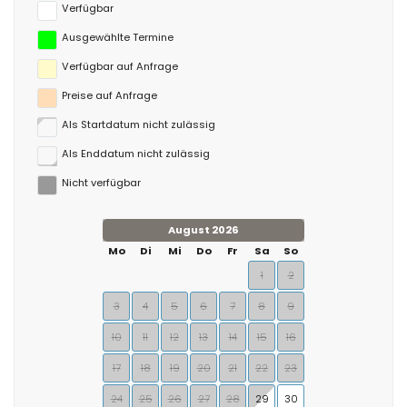
Verfügbar
Ausgewählte Termine
Verfügbar auf Anfrage
Preise auf Anfrage
Als Startdatum nicht zulässig
Als Enddatum nicht zulässig
Nicht verfügbar
August 2026
Mo
Di
Mi
Do
Fr
Sa
So
1
2
3
4
5
6
7
8
9
10
11
12
13
14
15
16
17
18
19
20
21
22
23
24
25
26
27
28
29
30