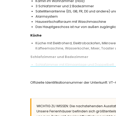
Kamin im Wohnzimmer (Holz)
3 Schlafzimmer und 2 Badezimmer
Satellitenantenne (ES, GB, FR, DE und andere) u
Alarmsystem
Hauswirtschaftsraum mit Waschmaschine
Das Hauptgeschoss ist nur von außen zugänglic
Küche
Küche mit Elektroherd, Elektrobackofen, Mikrowel
Kaffeemaschine, Wasserkocher, Mixer, Toaster u
Schlafzimmer und Badezimmer
Schlafzimmer mit Klimaanlage und Doppelbett
Schlafzimmer mit Klimaanlage, 2 Einzelbetten 
Schlafzimmer mit Klimaanlage und 2 Einzelbette
en-suite Badezimmer mit Einzelwaschbecken, Du
Offizielle Identifikationsnummer der Unterkunft: V
Badezimmer mit Einzelwaschbecken, Bad/Dusche
Außenbereich der Villa
Privater Pool mit einer Größe von 12m x 4m
WICHTIG ZU WISSEN: Die nachstehenden Ausstat
Garten mit Kies, Bäumen und Gartenmöbeln mi
Unsere Ferienhäuser befinden sich größtenteils
2 Terrassen, davon eine überdacht