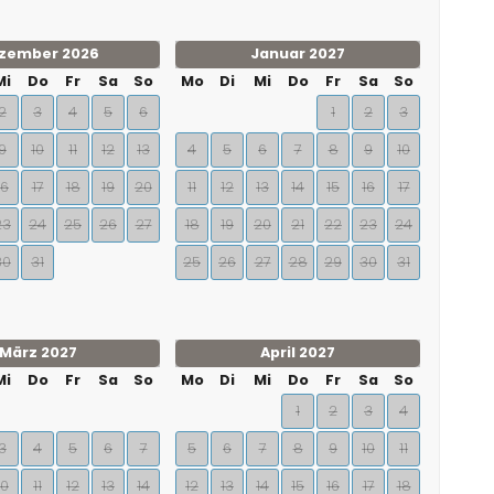
zember 2026
Januar 2027
Mi
Do
Fr
Sa
So
Mo
Di
Mi
Do
Fr
Sa
So
2
3
4
5
6
1
2
3
9
10
11
12
13
4
5
6
7
8
9
10
16
17
18
19
20
11
12
13
14
15
16
17
23
24
25
26
27
18
19
20
21
22
23
24
30
31
25
26
27
28
29
30
31
März 2027
April 2027
Mi
Do
Fr
Sa
So
Mo
Di
Mi
Do
Fr
Sa
So
1
2
3
4
3
4
5
6
7
5
6
7
8
9
10
11
10
11
12
13
14
12
13
14
15
16
17
18