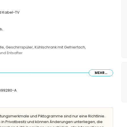
nd Kabel-TV
h.
le, Geschirrspüler, Kühlschrank mit Gefrierfach,
nd Entsafter
MEHR...
(Maße 190 x 90 cm) und en-suite Badezimmer
n (Maße 190 x 90 cm)
sche, Bidet und Toilette
T-499280-A
-Kombination, Bidet und Toilette
tungsmerkmale und Piktogramme sind nur eine Richtlinie.
t Sonnenliegen
 in Privatbesitz und können Änderungen unterliegen, die