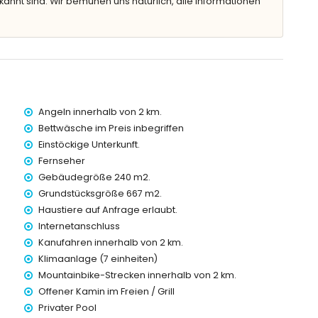
kannt sind. Wir bemühen uns natürlich, alle Informationen
 von der Villa)
 (innerhalb von 2 Kilometern von der Villa)
Angeln innerhalb von 2 km.
2 Kilometern von der Villa)
Bettwäsche im Preis inbegriffen
3 Kilometern von der Villa)
Einstöckige Unterkunft.
rn von der Villa)
Fernseher
Kilometern von der Villa)
ter)
Gebäudegröße 240 m2.
Grundstücksgröße 667 m2.
Kindern
Haustiere auf Anfrage erlaubt.
Internetanschluss
preis der Villa inbegriffen sind
Kanufahren innerhalb von 2 km.
Klimaanlage (7 einheiten)
Mountainbike-Strecken innerhalb von 2 km.
Offener Kamin im Freien / Grill
Privater Pool