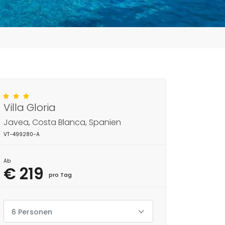
Villa Gloria
Javea, Costa Blanca, Spanien
VT-499280-A
Ab
€ 219
pro Tag
6 Personen