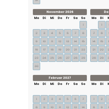
31
November 2026
De
Mo
Di
Mi
Do
Fr
Sa
So
Mo
Di
1
1
2
3
4
5
6
7
8
7
8
9
10
11
12
13
14
15
14
15
16
17
18
19
20
21
22
21
22
23
24
25
26
27
28
29
28
29
30
Februar 2027
Mo
Di
Mi
Do
Fr
Sa
So
Mo
Di
1
2
3
4
5
6
7
1
2
8
9
10
11
12
13
14
8
9