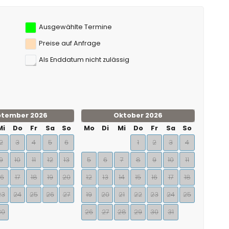
Ausgewählte Termine
Preise auf Anfrage
Als Enddatum nicht zulässig
ptember 2026
Oktober 2026
Mi
Do
Fr
Sa
So
Mo
Di
Mi
Do
Fr
Sa
So
2
3
4
5
6
1
2
3
4
9
10
11
12
13
5
6
7
8
9
10
11
16
17
18
19
20
12
13
14
15
16
17
18
23
24
25
26
27
19
20
21
22
23
24
25
30
26
27
28
29
30
31