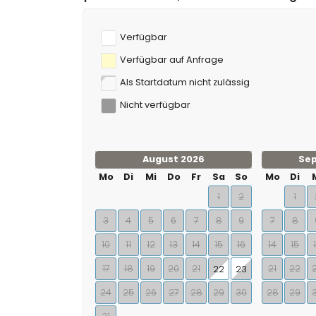
Verfügbar
Verfügbar auf Anfrage
Als Startdatum nicht zulässig
Nicht verfügbar
August 2026
Se
Mo
Di
Mi
Do
Fr
Sa
So
Mo
Di
1
2
1
3
4
5
6
7
8
9
7
8
10
11
12
13
14
15
16
14
15
17
18
19
20
21
21
22
22
23
24
25
26
27
28
29
30
28
29