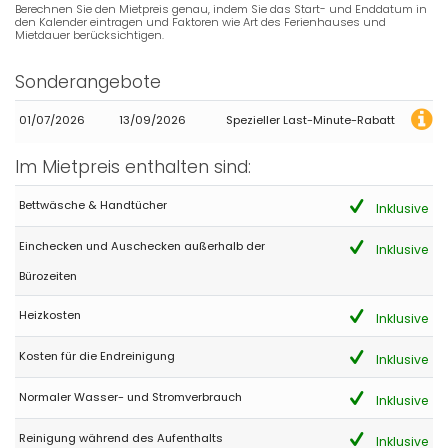
Vraiment très belle maison, très pratique, très calme avec une
Berechnen Sie den Mietpreis genau, indem Sie das Start- und Enddatum in
vue magnifique
den Kalender eintragen und Faktoren wie Art des Ferienhauses und
Mietdauer berücksichtigen.
(Übersetzt von Google)
Wirklich sehr schönes Haus, sehr praktisch, sehr ruhig mit einer
Sonderangebote
wunderschönen Aussicht
01/07/2026
13/09/2026
Spezieller Last-Minute-Rabatt
- 8,4
Im Mietpreis enthalten sind:
Ältere Paare - Juni 2018 - Deutschland :
Sehr schönes Haus in toller Lage / leider etwas in die Jahre
Bettwäsche & Handtücher
Inklusive
gekommen und mit Detailmängeln, die mit mehr Pflege und
Zuwendung leicht abzustellen wären. 2 Schlafzimmer sind
Einchecken und Auschecken außerhalb der
Inklusive
prima, eines ok. Der kleine Raum mit zwei Betten riecht stark ind
ust nicht zu benutzen.
Bürozeiten
Heizkosten
Inklusive
- 8,0
Kosten für die Endreinigung
Inklusive
Ältere Paare - September 2017 - Niederlande :
(Originaltext)
Normaler Wasser- und Stromverbrauch
Inklusive
een prima huis met fijne tuin en zwembad. heerlijke buitenkeuken
Reinigung während des Aufenthalts
(Übersetzt von Google)
Inklusive