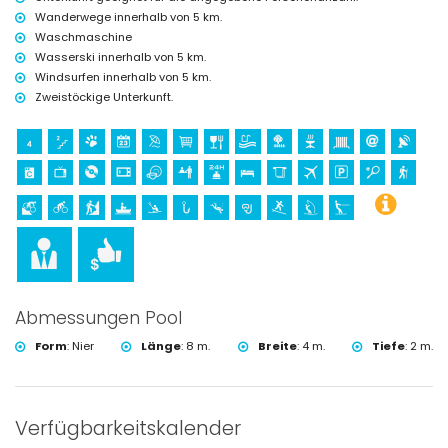
Angeln, Tauchen, Schnorcheln, Surfen, Windsurfen und Wasserski
Wanderwege innerhalb von 5 km.
(innerhalb von 5 Kilometern von der Villa)
Waschmaschine
Golf (Xàbia Golf Club, Xàbia) und Reiten (innerhalb von 10 Kilometern
Wasserski innerhalb von 5 km.
von der Villa)
Windsurfen innerhalb von 5 km.
Kayakfahren (innerhalb von 50 Kilometern von der Villa)
Zweistöckige Unterkunft.
Abmessungen Pool
Form
:
Nier
Länge
:
8 m.
Breite
:
4 m.
Tiefe
:
2 m.
Verfügbarkeitskalender