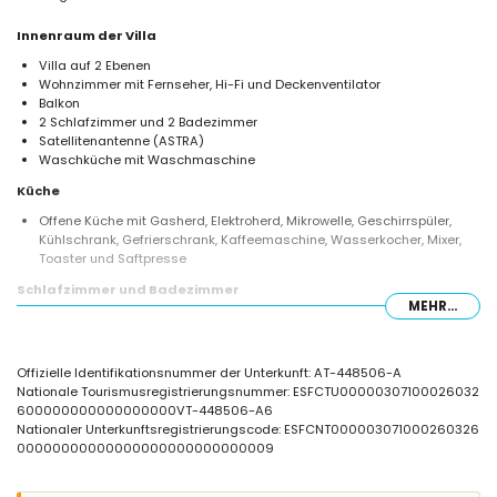
Innenraum der Villa
Villa auf 2 Ebenen
Wohnzimmer mit Fernseher, Hi-Fi und Deckenventilator
Balkon
2 Schlafzimmer und 2 Badezimmer
Satellitenantenne (ASTRA)
Waschküche mit Waschmaschine
Küche
Offene Küche mit Gasherd, Elektroherd, Mikrowelle, Geschirrspüler,
Kühlschrank, Gefrierschrank, Kaffeemaschine, Wasserkocher, Mixer,
Toaster und Saftpresse
Schlafzimmer und Badezimmer
MEHR...
Schlafzimmer mit Doppelbett und en-suite Badezimmer
Schlafzimmer mit 2 Einzelbetten
En-suite Badezimmer mit Einzelwaschbecken, Dusche und Toilette
Offizielle Identifikationsnummer der Unterkunft: AT-448506-A
Badezimmer mit Einzelwaschbecken, Dusche und Toilette
Nationale Tourismusregistrierungsnummer: ESFCTU00000307100026032
Außenbereich der Villa
600000000000000000VT-448506-A6
Nationaler Unterkunftsregistrierungscode: ESFCNT000003071000260326
Eingezäuntes Grundstück
00000000000000000000000000009
Nierenförmiger privater Pool mit einer Größe von 8m x 4m und 2m Tiefe
Wunderschöner Garten mit Rasen, Kies, Bäumen und Gartenmöbeln
mit Liegestühlen