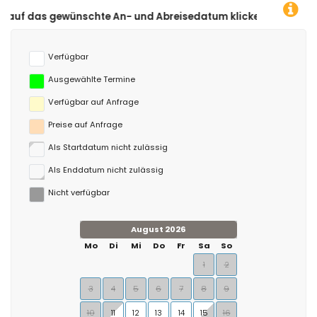
hte An- und Abreisedatum klicken!
Verfügbar
Ausgewählte Termine
Verfügbar auf Anfrage
Preise auf Anfrage
Als Startdatum nicht zulässig
Als Enddatum nicht zulässig
Nicht verfügbar
August 2026
Mo
Di
Mi
Do
Fr
Sa
So
1
2
3
4
5
6
7
8
9
10
11
12
13
14
15
16