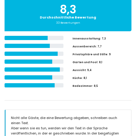
8,3
Durchschnittliche Bewertung
33 Bewertungen
Innenausstattung
: 7,3
Aussenbereich
: 7,7
Privatsphäre und Stille
: 9
Garten und Pool
: 8,1
Aussicht
: 9,4
Küche
: 8,1
Badezimmer
: 8,5
Nicht alle Gäste, die eine Bewertung abgeben, schreiben auch
einen Text.
Aber wenn sie es tun, werden wir den Text in der Sprache
veröffentlichen, in der er geschrieben wurde. In der beigefügten