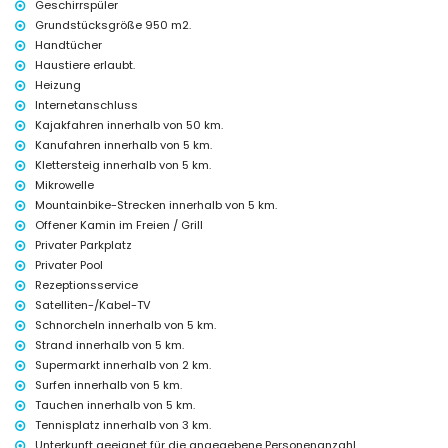
Geschirrspüler
Bettwäsche und Handtücher
Grundstücksgröße 950 m2.
Empfangsservice und 24-Stunden-Notdienst
Handtücher
Zentralheizung
Haustiere erlaubt.
Einrichtungen und Dienstleistungen gegen Aufpreis
Heizung
Internetanschluss
Flughafenservice
Zusatzbett und Kinderbetten/Kinderbetten (auf Anfrage)
Kajakfahren innerhalb von 50 km.
Kanufahren innerhalb von 5 km.
Unterhaltungs- und Freizeitaktivitäten für Ihren Urlaub in Xàbia,
Klettersteig innerhalb von 5 km.
Costa Blanca
Mikrowelle
Kino, Theater, Nachtclub, Bar, Promenade (El Arenal und Xàbia)
Mountainbike-Strecken innerhalb von 5 km.
(innerhalb von 5 Kilometern vom Haus)
Offener Kamin im Freien / Grill
Sehenswürdigkeiten und Kultur in Xàbia, Costa Blanca
Privater Parkplatz
Privater Pool
Museum (Pueblo Histórico, Xàbia), Kirche (Virgen de Loreto, Puerto,
Xàbia), Ruine (Histórico de Xàbia), Architektonisches Gebäude
Rezeptionsservice
(Pueblo Histórico, Xàbia) und historischer Ort (Histórico de Xàbia)
Satelliten-/Kabel-TV
(innerhalb von 5 Kilometern von der Unterkunft)
Schnorcheln innerhalb von 5 km.
Denkmal (Molinos de Viento und Xàbia) (innerhalb von 10 Kilometern
Strand innerhalb von 5 km.
von der Unterkunft)
Supermarkt innerhalb von 2 km.
Burg (Portal de la Vila und Dénia) (innerhalb von 25 Kilometern von der
Surfen innerhalb von 5 km.
Unterkunft)
Tauchen innerhalb von 5 km.
Sport
Tennisplatz innerhalb von 3 km.
Tennis, Wandern, Mountainbiking, Radfahren, Klettern, Kanufahren,
Unterkunft geeignet für die angegebene Personenanzahl.