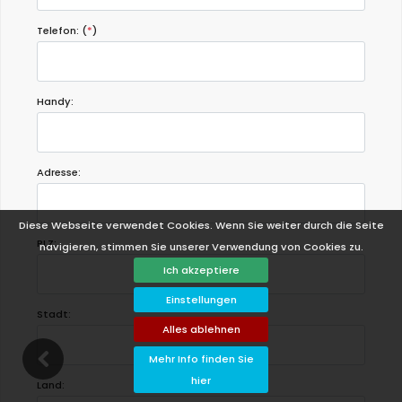
Telefon: (
*
)
Handy:
Adresse:
Diese Webseite verwendet Cookies. Wenn Sie weiter durch die Seite
PLZ:
navigieren, stimmen Sie unserer Verwendung von Cookies zu.
Ich akzeptiere
Einstellungen
Stadt:
Alles ablehnen
Mehr Info finden Sie
hier
Land: