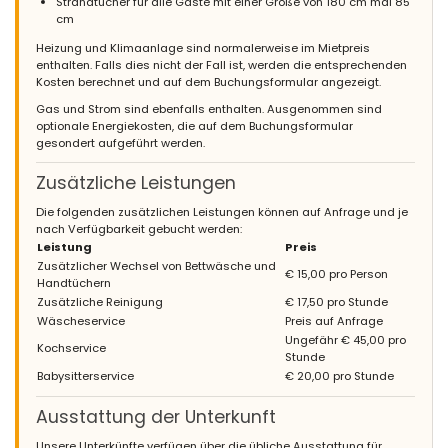
Strandtücher für alle Gäste mit einer Größe von 180 cm mal 85
cm
Heizung und Klimaanlage sind normalerweise im Mietpreis
enthalten. Falls dies nicht der Fall ist, werden die entsprechenden
Kosten berechnet und auf dem Buchungsformular angezeigt.
Gas und Strom sind ebenfalls enthalten. Ausgenommen sind
optionale Energiekosten, die auf dem Buchungsformular
gesondert aufgeführt werden.
Zusätzliche Leistungen
Die folgenden zusätzlichen Leistungen können auf Anfrage und je
nach Verfügbarkeit gebucht werden:
Leistung
Preis
Zusätzlicher Wechsel von Bettwäsche und
€ 15,00 pro Person
Handtüchern
Zusätzliche Reinigung
€ 17,50 pro Stunde
Wäscheservice
Preis auf Anfrage
Ungefähr € 45,00 pro
Kochservice
Stunde
Babysitterservice
€ 20,00 pro Stunde
Ausstattung der Unterkunft
Unsere Unterkünfte verfügen über die übliche Ausstattung für