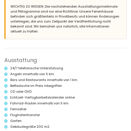
3 Terrassen, davon 1 überdacht
WICHTIG ZU WISSEN: Die nachstehenden Ausstattungsmerkmale
Außenküche und Grill
und Piktogramme sind nur eine Richtlinie. Unsere Ferienhäuser
Außendusche
befinden sich größtenteils in Privatbesitz und können Änderungen
Sitzbereich im Freien und Essbereich im Freien
unterliegen, die uns zum Zeitpunkt der Veröffentlichung nicht
Private überdachte Parkfläche und privater Parkplatz
bekannt sind. Wir bemühen uns natürlich, alle Informationen
aktuell zu halten.
Weitere Informationen
Nächste Stadt: Xàbia (innerhalb von 5 Kilometern von der Villa)
Nächstes Ufer oder Küste: Mittelmeer, Xàbia (innerhalb von 5
Kilometern von der Villa)
Nächster Strand: Cala de la Granadella, Xàbia (innerhalb von 5
Ausstattung
Kilometern von der Villa)
Nächster Hafen: Duanes del Mar, Xàbia (innerhalb von 5 Kilometern
24/7 telefonische Unterstützung
von der Villa)
Angeln innerhalb von 5 km.
Nächster Park: La Guardia, Xàbia (innerhalb von 3 Kilometern von der
Bars und Restaurants innerhalb von 1 km.
Villa)
Nächster Flughafen: Alicante (innerhalb von 100 Kilometern von der
Bettwäsche im Preis inbegriffen
Villa)
CD oder DVD
Zweitnächster Flughafen: Valencia (> 100 Kilometer)
Echtzeit-Verfügbarkeitskalender online
Haustiere erlaubt
Fahrrad-Routen innerhalb von 5 km.
Die Unterkunft ist sehr geeignet für Familien mit Kindern
Fernseher
Einrichtungen und Dienstleistungen, die im Mietpreis der Villa
Flughafentransfer
inbegriffen sind
Garten
Internet (WiFi)
Gebäudegröße 200 m2.
Staubsauger und Bügeleisen mit Bügelbrett