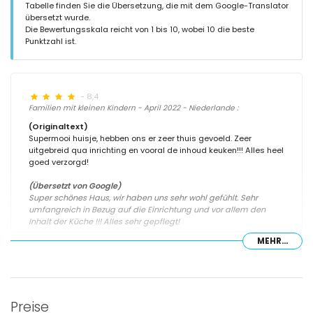
Tabelle finden Sie die Übersetzung, die mit dem Google-Translator
übersetzt wurde.
Die Bewertungsskala reicht von 1 bis 10, wobei 10 die beste
Punktzahl ist.
- 8,4
Familien mit kleinen Kindern - April 2022 - Niederlande :
(Originaltext)
Supermooi huisje, hebben ons er zeer thuis gevoeld. Zeer
uitgebreid qua inrichting en vooral de inhoud keuken!!! Alles heel
goed verzorgd!
(Übersetzt von Google)
Super schönes Haus, wir haben uns sehr wohl gefühlt. Sehr
umfangreich in Bezug auf die Einrichtung und vor allem den
Inhalt der Küche !!! Alles sehr gepflegt!
MEHR...
- 8,7
Familien mit kleinen Kindern - August 2018 - Frankreich :
Preise
(Originaltext)