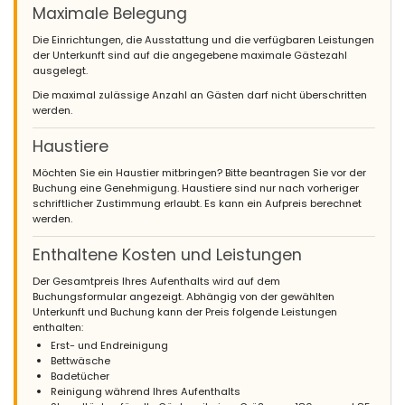
Feinschmecker des Gaumens sind oder der Anlass es verdient,
Maximale Belegung
dürfen Sie den Michelin-Stern des Restaurants Bon Amb in
Die Einrichtungen, die Ausstattung und die verfügbaren Leistungen
Javea nicht verpassen. Andere Orte zu gehen; Die Perle von
der Unterkunft sind auf die angegebene maximale Gästezahl
Javea, La Siesta, Pepe und Estrella, alle mit Blick aufs Meer
ausgelegt.
Die maximal zulässige Anzahl an Gästen darf nicht überschritten
werden.
Haustiere
Möchten Sie ein Haustier mitbringen? Bitte beantragen Sie vor der
Buchung eine Genehmigung. Haustiere sind nur nach vorheriger
schriftlicher Zustimmung erlaubt. Es kann ein Aufpreis berechnet
werden.
Enthaltene Kosten und Leistungen
Der Gesamtpreis Ihres Aufenthalts wird auf dem
Buchungsformular angezeigt. Abhängig von der gewählten
Unterkunft und Buchung kann der Preis folgende Leistungen
enthalten:
Erst- und Endreinigung
Bettwäsche
Badetücher
Reinigung während Ihres Aufenthalts