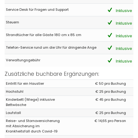
Ein tolles Haus mit einem schönen Garten und Pool. köstliche
Außenküche
Service Desk für Fragen und Support
Inklusive
Steuern
Inklusive
- 9,1
Strandtücher für alle Gäste 180 cm x 85 cm
Inklusive
Familien mit kleinen Kindern - August 2017 - Frankreich :
(Originaltext)
Telefon-Service rund um die Uhr für dringende Ange
Inklusive
À louer sans hésitation Villa très fonctionnelle et
agréableMagnifique vueTranquillité
Verwaltungsgebühr
Inklusive
(Übersetzt von Google)
Zu vermieten ohne zu zögern Sehr funktionale und angenehme
Zusätzliche buchbare Ergänzungen:
Villa Herrliche Aussicht Ruhe
Eintritt für ein Haustier
€ 50 pro Buchung
Hochstuhl
€ 25 pro Buchung
- 8,7
Kinderbett (Wiege) inklusive
€ 45 pro Buchung
- Juni 2016 - Spanien :
Bettwäsche
(Originaltext)
Laufstall
€ 25 pro Buchung
Una villa con vistas que imnotizan, un bonito lugar para
Reise- und Stornoversicherung
€ 14,65 pro Person
desconectar, tomar el sol en la piscina, y relajarse en cada
mit Absicherung im
rincón de la casa, o activarse cocinando en las amplias
Krankheitsfall durch Covid-19
encimeras de la cocina, nadando en la piscina, jugando con tu
perro en los amplios espacios y jardín etc. Muy cerquita de