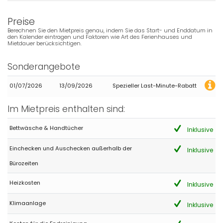
Perfect Place to be. We stayed 2 Weeks.
(Übersetzt von Google)
Preise
Perfekter Ort zum Sein. Wir blieben 2 Wochen.
Berechnen Sie den Mietpreis genau, indem Sie das Start- und Enddatum in
den Kalender eintragen und Faktoren wie Art des Ferienhauses und
Mietdauer berücksichtigen.
- 9,1
Sonderangebote
Familien mit älteren Kindern - September 2022 - Deutschland :
Sehr schönes und geräumiges Haus mit super Aussicht auf das
01/07/2026
13/09/2026
Spezieller Last-Minute-Rabatt
Meer
Im Mietpreis enthalten sind:
Bettwäsche & Handtücher
Inklusive
- 10,0
Ältere Paare - Juni 2022 - Deutschland :
Einchecken und Auschecken außerhalb der
Inklusive
Sehr empfehlenswert. Gaststätten und auch kleiner Supermarkt
zu Fuß (10 min) erreichbar. Wer es gerne schattig hat, einfach
Bürozeiten
den Tisch auf der unteren Terrasse zur Seite räumen. Dort ist
genug Platz für mehrere Liegen. Aussendusche direkt am Pool.
Heizkosten
Inklusive
TIP TOP
Bitte weiterhin so pflegen. Tolles Objekt.
Klimaanlage
Inklusive