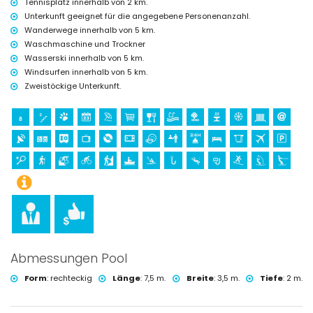
Tennisplatz innerhalb von 2 km.
Golf (Jávea Golf Club, Jávea) und Reiten (innerhalb von 10 Kilometern
Unterkunft geeignet für die angegebene Personenanzahl.
von der Villa)
Wanderwege innerhalb von 5 km.
Waschmaschine und Trockner
Wasserski innerhalb von 5 km.
Windsurfen innerhalb von 5 km.
Zweistöckige Unterkunft.
Abmessungen Pool
Form
:
rechteckig
Länge
:
7,5 m.
Breite
:
3,5 m.
Tiefe
:
2 m.