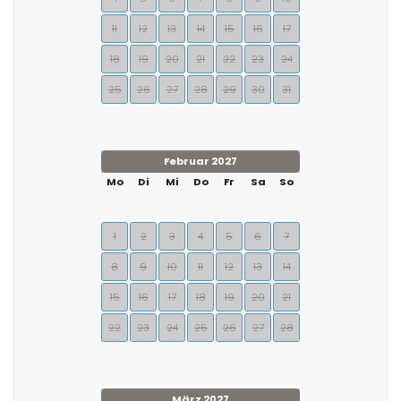
11
12
13
14
15
16
17
18
19
20
21
22
23
24
25
26
27
28
29
30
31
Februar 2027
Mo
Di
Mi
Do
Fr
Sa
So
1
2
3
4
5
6
7
8
9
10
11
12
13
14
15
16
17
18
19
20
21
22
23
24
25
26
27
28
März 2027