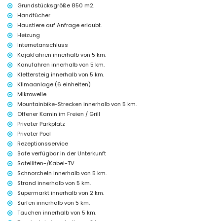
inbegriffen
Grundstücksgröße 850 m2.
Handtücher
Internet (WiFi)
Staubsauger und Bügeleisen mit Bügelbrett
Haustiere auf Anfrage erlaubt.
Bettwäsche und Handtücher
Heizung
Empfangsservice und 24-Stunden-Notdienst
Internetanschluss
Zentralheizung und Klimaanlage
Kajakfahren innerhalb von 5 km.
Einrichtungen und Dienstleistungen gegen Aufpreis
Kanufahren innerhalb von 5 km.
Klettersteig innerhalb von 5 km.
Flughafenservice
Klimaanlage (6 einheiten)
Poolheizung
Mikrowelle
Kinderbett/-krippe (auf Anfrage)
Mountainbike-Strecken innerhalb von 5 km.
Sehenswürdigkeiten und Kultur in Jávea, Costa Blanca
Offener Kamin im Freien / Grill
Museum (Pueblo Histórico, Jávea), Kirche (San Bartolomé, Jávea),
Privater Parkplatz
Ruine (Pueblo Histórico, Jávea), Denkmal (Pueblo Histórico, Jávea),
Privater Pool
architektonisches Gebäude (Pueblo Histórico, Jávea), historischer Ort
Rezeptionsservice
(Pueblo Histórico und Jávea) (innerhalb von 10 Kilometern von der
Safe verfügbar in der Unterkunft
Unterkunft)
Satelliten-/Kabel-TV
Burg (Portal de la Vila und Denia) (innerhalb von 25 Kilometern von der
Unterkunft)
Schnorcheln innerhalb von 5 km.
Strand innerhalb von 5 km.
Sportmöglichkeiten
Supermarkt innerhalb von 2 km.
Tennis, Wandern, Mountainbiking, Radfahren, Klettern, Kanufahren,
Surfen innerhalb von 5 km.
Kajakfahren, Angeln, Tauchen, Schnorcheln, Surfen, Windsurfen und
Tauchen innerhalb von 5 km.
Wasserskifahren (innerhalb von 5 Kilometern von der Villa)