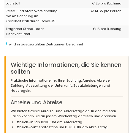
Laufstall
€ 25 pro Buchung
(Übersetzt von Google)
schöner Ort, Sie werden es genießen .... Wenn Sie ein Netflix- und
Reise- und Stornoversicherung
€ 14,65 pro Person
Amazon Prime-Konto haben, denken Sie daran, Ihre Kontodaten
mit Absicherung im
mitzubringen.
Krankheitsfall durch Covid-19
Tragbarer Stand- oder
€ 15 pro Buchung
Tischventilator
*
wird in ausgewählten Zeiträumen berechnet
Wichtige Informationen, die Sie kennen
sollten
Praktische Informationen zu Ihrer Buchung, Anreise, Abreise,
Zahlung, Ausstattung der Unterkunft, Zusatzleistungen und
Hausregeln.
Anreise und Abreise
Wir bieten flexible Anreise- und Abreisetage an. In den meisten
Fällen können Sie an jedem Wochentag anreisen und abreisen.
Check-in:
ab 16:00 Uhr am Anreisetag.
Check-out:
spätestens um 09:30 Uhr am Abreisetag.