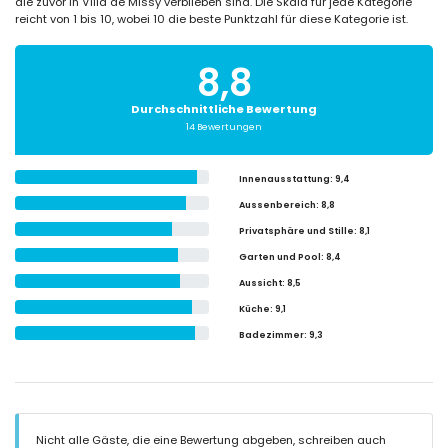
die zuvor in Villa de Missy verblieben sind. Die Skala für jede Kategorie
reicht von 1 bis 10, wobei 10 die beste Punktzahl für diese Kategorie ist.
8,8
Durchschnittliche Bewertung
14 Bewertungen
Innenausstattung
: 9,4
Aussenbereich
: 8,8
Privatsphäre und Stille
: 8,1
Garten und Pool
: 8,4
Aussicht
: 8,5
Küche
: 9,1
Badezimmer
: 9,3
Nicht alle Gäste, die eine Bewertung abgeben, schreiben auch