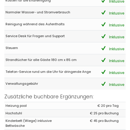
Kosten für die Endreinigung
Inklusive
- 9,3
Junge Paare - September 2021 - Deutschland :
Normaler Wasser- und Stromverbrauch
Inklusive
Mehr als man erwartet !
Vielen Dank für den traumhaften Aufenthalt ! Wir haben jede
Reinigung während des Aufenthalts
Inklusive
Minute genossen.
Service Desk für Fragen und Support
Inklusive
Steuern
- 9,0
Inklusive
Ältere Paare - September 2021 - Deutschland :
Strandtücher für alle Gäste 180 cm x 85 cm
Inklusive
Tolle Gegend - im Haus ist alles da, was man benötigt. Das
internet ist manchmal ausgefallen aber dies lag am Provider.
Sonst 100% zufrieden ! Wir kommen wieder !
Telefon-Service rund um die Uhr für dringende Ange
Inklusive
Super
Verwaltungsgebühr
Inklusive
Zusätzliche buchbare Ergänzungen:
- 10,0
Familien mit älteren Kindern - Juli 2021 - Vereinigtes Königreich von
Heizung pool
€ 20 pro Tag
Gro :
Hochstuhl
€ 25 pro Buchung
(Originaltext)
lovely place, you will enjoy it.... if you have a Netflix and Amazon
Kinderbett (Wiege) inklusive
€ 45 pro Buchung
Prime account remember to bring your account details with you.
Bettwäsche