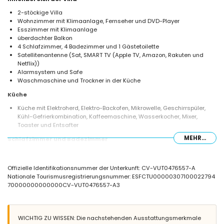
2-stöckige Villa
Wohnzimmer mit Klimaanlage, Fernseher und DVD-Player
Esszimmer mit Klimaanlage
überdachter Balkon
4 Schlafzimmer, 4 Badezimmer und 1 Gästetoilette
Satellitenantenne (Sat, SMART TV (Apple TV, Amazon, Rakuten und
Netflix))
Alarmsystem und Safe
Waschmaschine und Trockner in der Küche
Küche
Küche mit Elektroherd, Elektro-Backofen, Mikrowelle, Geschirrspüler,
Kühl-Gefrierkombination, Kaffeemaschine, Wasserkocher, Mixer,
Toaster und Entsafter
MEHR...
Schlafzimmer und Badezimmer
3 Schlafzimmer mit Klimaanlage, jeweils mit Queensize-Bett (200 x
150 cm) und eigenem Badezimmer
Offizielle Identifikationsnummer der Unterkunft: CV-VUT0476557-A
1 Schlafzimmer mit Klimaanlage, 2 Einzelbetten (200 x 90 cm) und
Nationale Tourismusregistrierungsnummer: ESFCTU00000307100022794
eigenem Badezimmer
70000000000000CV-VUT0476557-A3
En-suite Badezimmer mit Badewanne/Dusche-Kombination, Bidet,
Toilette und Haartrockner
3 En-suite Badezimmer, jeweils mit Dusche, Toilette und Haartrockner
WICHTIG ZU WISSEN: Die nachstehenden Ausstattungsmerkmale
Außenbereich der Villa