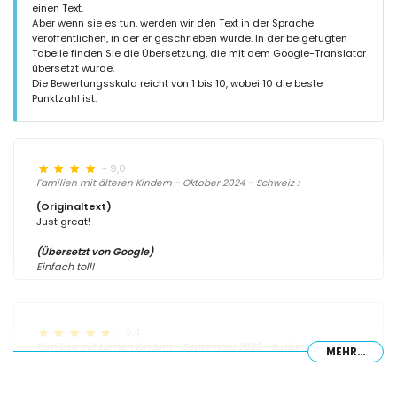
einen Text.
Aber wenn sie es tun, werden wir den Text in der Sprache
veröffentlichen, in der er geschrieben wurde. In der beigefügten
Tabelle finden Sie die Übersetzung, die mit dem Google-Translator
übersetzt wurde.
Die Bewertungsskala reicht von 1 bis 10, wobei 10 die beste
Punktzahl ist.
- 9,0
Familien mit älteren Kindern - Oktober 2024 - Schweiz :
(Originaltext)
Just great!
(Übersetzt von Google)
Einfach toll!
- 9,4
Familien mit kleinen Kindern - September 2023 - Russische
MEHR...
Föderation :
(Originaltext)