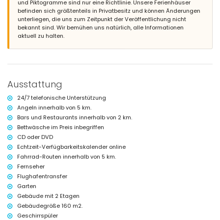
und Piktogramme sind nur eine Richtlinie. Unsere Ferienhäuser
eingezäuntes Grundstück
befinden sich größtenteils in Privatbesitz und können Änderungen
beheizter privater Pool, 7,5m x 3,5m groß und 2m tief
unterliegen, die uns zum Zeitpunkt der Veröffentlichung nicht
Garten mit Kies, Bäumen und Gartenmöbeln mit Sonnenliegen
bekannt sind. Wir bemühen uns natürlich, alle Informationen
2 Terrassen, davon 1 überdacht
aktuell zu halten.
Grill
Außendusche
Sitzbereich im Freien und Essbereich im Freien
3 private, abgeschlossene Parkplätze
Weitere Informationen
Ausstattung
nächste Stadt: Jávea (innerhalb von 10 Kilometern von der Villa)
24/7 telefonische Unterstützung
nächstes Ufer oder Küste: Mittelmeer, Jávea (innerhalb von 5
Angeln innerhalb von 5 km.
Kilometern von der Villa)
Bars und Restaurants innerhalb von 2 km.
nächster Strand: Cala de la Barraca, Jávea (innerhalb von 5
Kilometern von der Villa)
Bettwäsche im Preis inbegriffen
nächster Hafen: Duanes del Mar, Jávea (innerhalb von 10 Kilometern
CD oder DVD
von der Villa)
Echtzeit-Verfügbarkeitskalender online
nächster Park: La Guardia, Jávea (innerhalb von 5 Kilometern von der
Fahrrad-Routen innerhalb von 5 km.
Villa)
Fernseher
nächster Flughafen: Alicante (innerhalb von 100 Kilometern von der
Villa)
Flughafentransfer
zweiter nächster Flughafen: Valencia (> 100 Kilometern)
Garten
bitte fragen Sie nach, ob Haustiere erlaubt sind
Gebäude mit 2 Etagen
Die Unterkunft ist sehr geeignet für Familien mit Kindern
Gebäudegröße 160 m2.
Einrichtungen und Dienstleistungen im Mietpreis der Villa
Geschirrspüler