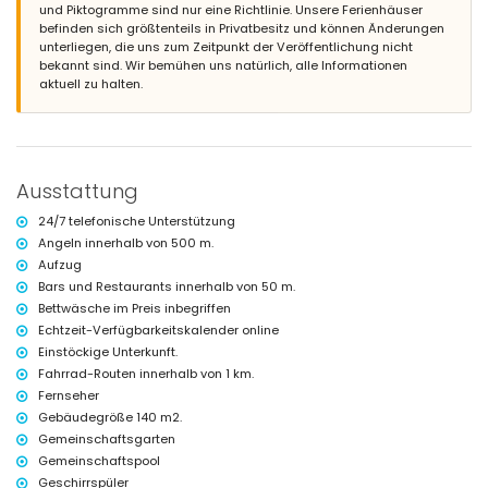
Großes und umzäuntes Grundstück
und Piktogramme sind nur eine Richtlinie. Unsere Ferienhäuser
Gemeinschaftspool mit den Maßen 12 m x 6 m und 2 m tief
befinden sich größtenteils in Privatbesitz und können Änderungen
Kinderbecken
unterliegen, die uns zum Zeitpunkt der Veröffentlichung nicht
Gemeinschaftlicher Garten mit Rasenflächen
bekannt sind. Wir bemühen uns natürlich, alle Informationen
2 Terrassen, davon 1 überdacht
aktuell zu halten.
Außendusche
Privater, überdachter Parkplatz und 2 gemeinschaftliche Parkplätze
Weitere Informationen
Nächstgelegene Stadt: Jávea (innerhalb von 2 Kilometern von der
Ausstattung
Wohnung)
Nächstgelegener Fluss oder Ufer: Mittelmeer (innerhalb von 100
24/7 telefonische Unterstützung
Metern von der Wohnung)
Angeln innerhalb von 500 m.
Nächstgelegener Strand: Arenal-Strand (innerhalb von 100 Metern von
Aufzug
der Wohnung)
Nächstgelegener Hafen: La Fontana, Jávea (innerhalb von 2
Bars und Restaurants innerhalb von 50 m.
Kilometern von der Wohnung)
Bettwäsche im Preis inbegriffen
Nächster Flughafen: Alicante (innerhalb von 100 Kilometern von der
Echtzeit-Verfügbarkeitskalender online
Wohnung)
Einstöckige Unterkunft.
Zweitnächster Flughafen: Valencia (> 100 Kilometer)
Fahrrad-Routen innerhalb von 1 km.
Öffentliche Verkehrsmittel: Bus innerhalb von 500 Metern
Rauchen nicht gestattet
Fernseher
Haustiere sind nicht erlaubt
Gebäudegröße 140 m2.
Das Gebäude, in dem sich die Unterkunft befindet, verfügt über einen
Gemeinschaftsgarten
Aufzug.
Gemeinschaftspool
Die Unterkunft ist sehr geeignet für Familien mit Kindern
Geschirrspüler