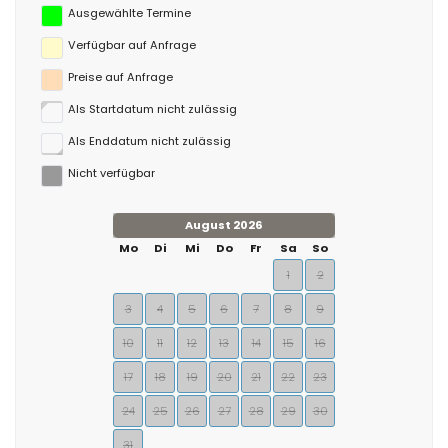
Ausgewählte Termine
Verfügbar auf Anfrage
Preise auf Anfrage
Als Startdatum nicht zulässig
Als Enddatum nicht zulässig
Nicht verfügbar
August 2026
Mo
Di
Mi
Do
Fr
Sa
So
1
2
3
4
5
6
7
8
9
10
11
12
13
14
15
16
17
18
19
20
21
22
23
24
25
26
27
28
29
30
31