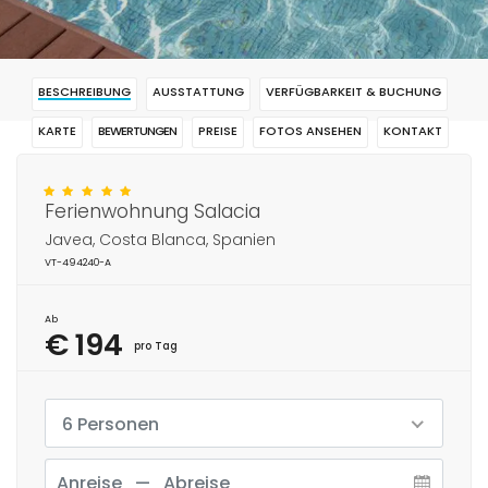
BESCHREIBUNG
AUSSTATTUNG
VERFÜGBARKEIT & BUCHUNG
KARTE
BEWERTUNGEN
PREISE
FOTOS ANSEHEN
KONTAKT
RESERVIERUNG
Ferienwohnung Salacia
Javea, Costa Blanca, Spanien
VT-494240-A
Ab
€ 194
pro Tag
6 Personen