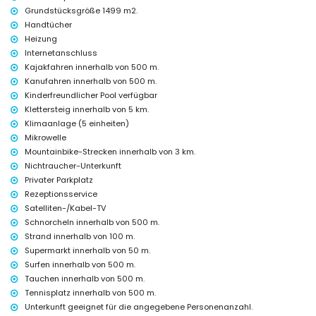
Einrichtungen und Dienstleistungen im Mietpreis der Wohnung
Grundstücksgröße 1499 m2.
enthalten
Handtücher
Internet (WiFi)
Heizung
Bügeleisen und Bügelbrett
Internetanschluss
Bettwäsche und Handtücher
Kajakfahren innerhalb von 500 m.
Empfangsservice und 24-Stunden-Notdienst
Kanufahren innerhalb von 500 m.
Luftheizung und Klimaanlage
Kinderfreundlicher Pool verfügbar
Einrichtungen und Dienstleistungen gegen Aufpreis
Klettersteig innerhalb von 5 km.
Klimaanlage (5 einheiten)
Zusatzbett und Kinderbett (auf Anfrage)
Mikrowelle
Unterhaltungs- und Freizeitaktivitäten für Ihren Urlaub in Jávea,
Mountainbike-Strecken innerhalb von 3 km.
Costa Blanca
Nichtraucher-Unterkunft
Diskothek, Bar und Promenade (Paseo De L'Arenal) (innerhalb von 500
Privater Parkplatz
Metern vom Haus)
Rezeptionsservice
Kino und Theater (innerhalb von 5 Kilometern vom Haus)
Satelliten-/Kabel-TV
Sehenswürdigkeiten und Kultur in Jávea, Costa Blanca
Schnorcheln innerhalb von 500 m.
Strand innerhalb von 100 m.
Museum (Histórico de Jávea), Kirche (Virgen de Loreto, Jávea
Supermarkt innerhalb von 50 m.
(Puerto)), Ruine (Molinos de Viento, Jávea), Denkmal (Histórico de
Jávea), architektonisches Gebäude (Histórico de Jávea) und
Surfen innerhalb von 500 m.
historischer Ort (Histórico de Jávea) (innerhalb von 5 Kilometern von
Tauchen innerhalb von 500 m.
der Unterkunft)
Tennisplatz innerhalb von 500 m.
Burg (Castillo de Denia und Denia) (innerhalb von 25 Kilometern von
Unterkunft geeignet für die angegebene Personenanzahl.
der Unterkunft)