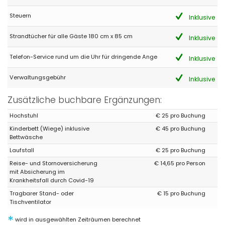
Ich war hier. Nur wenige Male lieben es
Steuern
Inklusive
Strandtücher für alle Gäste 180 cm x 85 cm
Inklusive
- 7,6
- Mai 2022 - Niederlande :
Telefon-Service rund um die Uhr für dringende Ange
Inklusive
(Originaltext)
Prachtig en goed onderhouden appartement. Gewoon genieten
Verwaltungsgebühr
Inklusive
van de luxe en de toplocatie!
Zusätzliche buchbare Ergänzungen:
(Übersetzt von Google)
Schöne und gepflegte Wohnung. Genießen Sie einfach den
Luxus und die erstklassige Lage!
Hochstuhl
€ 25 pro Buchung
Kinderbett (Wiege) inklusive
€ 45 pro Buchung
Bettwäsche
Laufstall
€ 25 pro Buchung
Reise- und Stornoversicherung
€ 14,65 pro Person
mit Absicherung im
Krankheitsfall durch Covid-19
Tragbarer Stand- oder
€ 15 pro Buchung
Tischventilator
*
wird in ausgewählten Zeiträumen berechnet