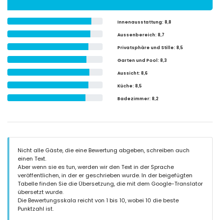
Innenausstattung
: 8,8
Aussenbereich
: 8,7
Privatsphäre und Stille
: 8,5
Garten und Pool
: 8,3
Aussicht
: 8,6
Küche
: 8,5
Badezimmer
: 8,2
Nicht alle Gäste, die eine Bewertung abgeben, schreiben auch
einen Text.
Aber wenn sie es tun, werden wir den Text in der Sprache
veröffentlichen, in der er geschrieben wurde. In der beigefügten
Tabelle finden Sie die Übersetzung, die mit dem Google-Translator
übersetzt wurde.
Die Bewertungsskala reicht von 1 bis 10, wobei 10 die beste
Punktzahl ist.