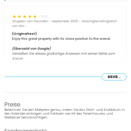
- 10,0
Gruppen von Freunden - September 2025 - Vereinigtes Königreich
von Gro :
(Originaltext)
Enjoy this great property with its close position to the arenal
(Übersetzt von Google)
Genießen Sie dieses großartige Anwesen mit seiner Nähe zum
Arenal
MEHR...
- 9,7
Familien mit kleinen Kindern - April 2025 - Frankreich :
(Originaltext)
TOUT ETAIT PLUS QUE PARFAIT. L'APPARTEMENT EST VASTE, TRES
AGREABLE ET L'AMEUBLEMENT ET LA DECORATION SONT
Preise
EXCELLENTS. NOUS AVONS PASSE UN TRES BON SEJOUR
Berechnen Sie den Mietpreis genau, indem Sie das Start- und Enddatum in
den Kalender eintragen und Faktoren wie Art des Ferienhauses und
Mietdauer berücksichtigen.
(Übersetzt von Google)
ALLES WAR MEHR ALS PERFEKT. Die Wohnung ist groß, sehr
angenehm und die Einrichtung und Dekoration sind