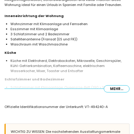
Wohnung ideal für einen Urlaub in Spanien mit Familie oder Freunden.
Inneneinrichtung der Wohnung
Wohnzimmer mit Klimaanlage und Fernsehen
Esszimmer mit Klimaanlage
3 Schlafzimmer und 2 Badezimmer
Satellitenantenne (Fransat (ES und FR))
Waschraum mit Waschmaschine
Küche
Küche mit Elektroherd, Elektrobackofen, Mikrowelle, Geschirrspüler,
Kühl-Gefrierkombination, Kaffeemaschine, elektrischem
Wasserkocher, Mixer, Toaster und Entsafter
Schlafzimmer und Badezimmer
Schlafzimmer mit Klimaanlage, Queensize-Bett (190 x 160 cm) und
MEHR...
eigenem Badezimmer
Schlafzimmer mit Klimaanlage, Kingsize-Bett (200 x 180 cm)
Schlafzimmer mit Klimaanlage, 2 Einzelbetten (190 x 90 cm)
Offizielle Identifikationsnummer der Unterkunft: VT-494240-A
Eigenes Badezimmer mit Doppelwaschbecken, Dusche, Bidet und
Toilette
Badezimmer mit Einzelwaschbecken, Dusche und Toilette
Außenbereich der Wohnung
WICHTIG ZU WISSEN: Die nachstehenden Ausstattungsmerkmale