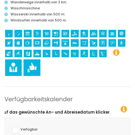
Wanderwege innerhalb von 3 km.
Sport
Waschmaschine
Wasserski innerhalb von 500 m.
Tennis, Radfahren, Kanufahren, Kajakfahren, Angeln, Tauchen,
Schnorcheln, Surfen, Windsurfen und Wasserski (innerhalb von 1000
Windsurfen innerhalb von 500 m.
Metern von der Wohnung)
Wandern, Mountainbiking und Klettern (innerhalb von 5 Kilometern von
der Wohnung)
Golf (Club de Golf Jávea) und Reiten (innerhalb von 10 Kilometern von
der Wohnung)
Verfügbarkeitskalender
te An- und Abreisedatum klicken!
Verfügbar