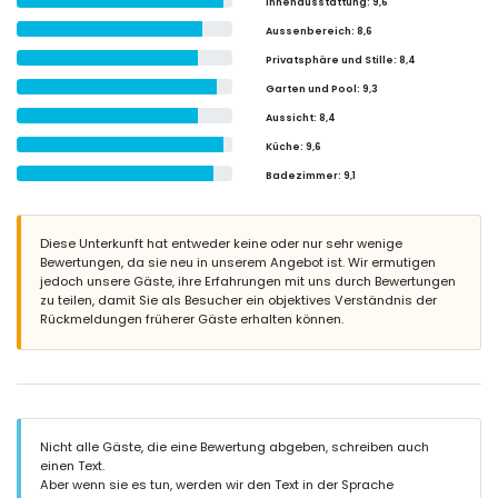
Innenausstattung
: 9,6
Aussenbereich
: 8,6
Privatsphäre und Stille
: 8,4
Garten und Pool
: 9,3
Aussicht
: 8,4
Küche
: 9,6
Badezimmer
: 9,1
Diese Unterkunft hat entweder keine oder nur sehr wenige
Bewertungen, da sie neu in unserem Angebot ist. Wir ermutigen
jedoch unsere Gäste, ihre Erfahrungen mit uns durch Bewertungen
zu teilen, damit Sie als Besucher ein objektives Verständnis der
Rückmeldungen früherer Gäste erhalten können.
Nicht alle Gäste, die eine Bewertung abgeben, schreiben auch
einen Text.
Aber wenn sie es tun, werden wir den Text in der Sprache