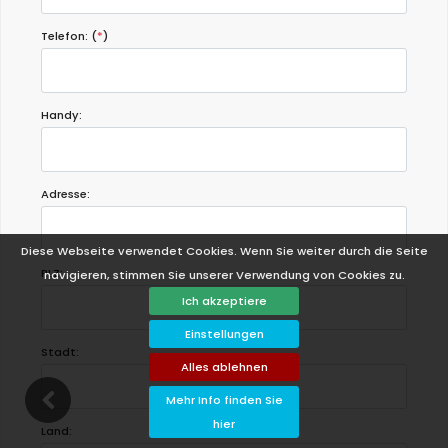
Telefon: (
*
)
Handy:
Adresse:
Diese Webseite verwendet Cookies. Wenn Sie weiter durch die Seite
PLZ:
navigieren, stimmen Sie unserer Verwendung von Cookies zu.
Ich akzeptiere
Einstellungen
Stadt:
Alles ablehnen
Mehr Info finden Sie
hier
Land: