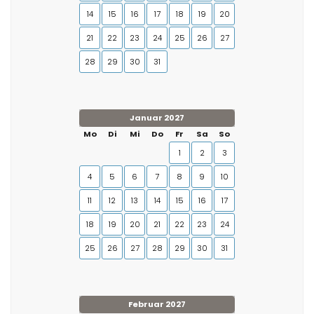
14
15
16
17
18
19
20
21
22
23
24
25
26
27
28
29
30
31
Januar 2027
Mo
Di
Mi
Do
Fr
Sa
So
1
2
3
4
5
6
7
8
9
10
11
12
13
14
15
16
17
18
19
20
21
22
23
24
25
26
27
28
29
30
31
Februar 2027