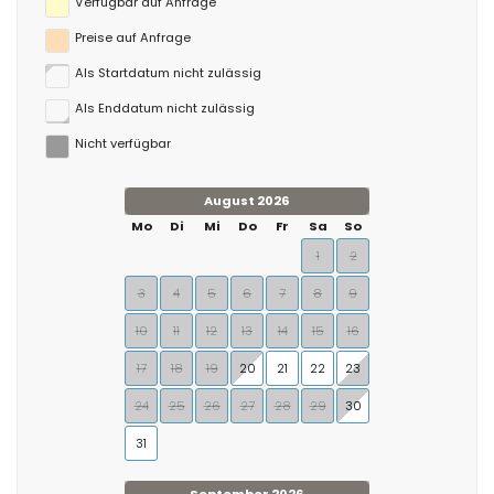
Verfügbar auf Anfrage
Preise auf Anfrage
Als Startdatum nicht zulässig
Als Enddatum nicht zulässig
Nicht verfügbar
August 2026
Mo
Di
Mi
Do
Fr
Sa
So
1
2
3
4
5
6
7
8
9
10
11
12
13
14
15
16
17
18
19
20
21
22
23
24
25
26
27
28
29
30
31