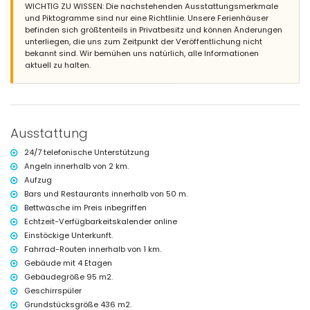
Metern von der Wohnung)
WICHTIG ZU WISSEN: Die nachstehenden Ausstattungsmerkmale
Nächster Strand: Playa de la Grava (innerhalb von 200 Metern von der
und Piktogramme sind nur eine Richtlinie. Unsere Ferienhäuser
Wohnung)
befinden sich größtenteils in Privatbesitz und können Änderungen
Nächster Hafen: Club Náutico Jávea (innerhalb von 1000 Metern von
unterliegen, die uns zum Zeitpunkt der Veröffentlichung nicht
der Wohnung)
bekannt sind. Wir bemühen uns natürlich, alle Informationen
Nächster Park: Montgó, Jávea (innerhalb von 4 Kilometern von der
aktuell zu halten.
Wohnung)
Nächster Flughafen: Alicante (innerhalb von 100 Kilometern von der
Wohnung)
Zweitnächster Flughafen: Valencia (> 100 Kilometer)
Nächste öffentliche Verkehrsmittel: Bus innerhalb von 100 Metern
Ausstattung
Haustiere sind nicht erlaubt
Das Gebäude, in dem sich die Unterkunft befindet, verfügt über einen
24/7 telefonische Unterstützung
Aufzug.
Angeln innerhalb von 2 km.
Die Unterkunft ist sehr geeignet für Familien mit Kindern
Aufzug
Ausstattung und Dienstleistungen im Mietpreis der Wohnung
Bars und Restaurants innerhalb von 50 m.
inbegriffen
Bettwäsche im Preis inbegriffen
Internet (WiFi)
Echtzeit-Verfügbarkeitskalender online
Bügeleisen und Bügelbrett
Einstöckige Unterkunft.
Bettwäsche und Handtücher
Fahrrad-Routen innerhalb von 1 km.
Empfangsservice und 24-Stunden-Notdienst
Gebäude mit 4 Etagen
Heizung und Klimaanlage
Gebäudegröße 95 m2.
Ausstattung und Dienstleistungen gegen Aufpreis
Geschirrspüler
Zusatzbett und Kinderbett/Babybett (auf Anfrage)
Grundstücksgröße 436 m2.