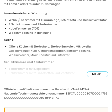
mit Familie oder Freunden zu verbringen.
Innenbereich der Wohnung
Wohn-/Esszimmer mit Klimaanlage, Schlafsofa und Deckenventilator
2 Schlafzimmer und 1 Badezimmer
Kabelfernsehen (TDT)
Waschmaschine in der Küche
Küche
Offene Küche mit Elektroherd, Elektro-Backofen, Mikrowelle,
Geschirrspüler, Kühl-Gefrierkombination, Kaffeemaschine,
Wasserkocher, Mixer, Toaster und Entsafter
Schlafzimmer und Badezimmer
Schlafzimmer mit Doppelbett
Schlafzimmer mit 2 Einzelbetten und Ventilator
MEHR...
Badezimmer mit Einzelwaschbecken, Dusche und Haartrockner
Außenbereich der Wohnung
Offizielle Identifikationsnummer der Unterkunft: VT-494421-A
Umzäuntes Grundstück
Nationale Tourismusregistrierungsnummer: ESFCTU00000307100024763
10000000000000000VUT0494421-A7
Weitere Informationen
Nächster Ort: Jávea (innerhalb von 2 Kilometern von der Wohnung)
Nächstes Ufer oder Küste: das Mittelmeer, Jávea (innerhalb von 200