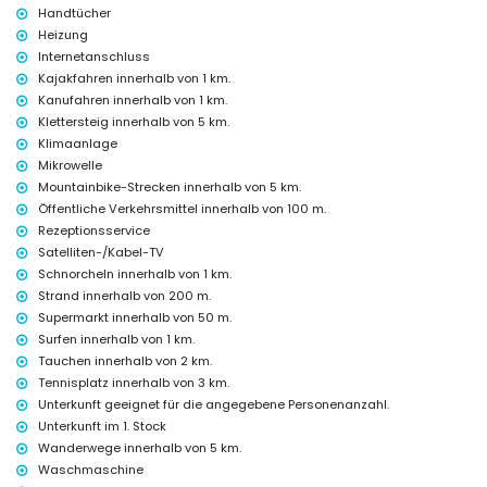
Handtücher
Unterhaltungs- und Freizeitaktivitäten für Ihren Urlaub in Jávea,
Heizung
Costa Blanca
Internetanschluss
Bar, Promenade (Paseo Marítimo und Jávea) (innerhalb von 500
Kajakfahren innerhalb von 1 km.
Metern vom Haus)
Kanufahren innerhalb von 1 km.
Kino (innerhalb von 1000 Metern vom Haus)
Klettersteig innerhalb von 5 km.
Theater und Diskothek (innerhalb von 5 Kilometern vom Haus)
Klimaanlage
Sehenswürdigkeiten und Kultur in Jávea, Costa Blanca
Mikrowelle
Museum (Histórico de Jávea), Kirche (San Bartolomé, Jávea), Ruine
Mountainbike-Strecken innerhalb von 5 km.
(Molinos de Viento, Jávea), Denkmal (Pueblo Histórico, Jávea),
Öffentliche Verkehrsmittel innerhalb von 100 m.
architektonisches Gebäude (Histórico de Jávea), historischer Ort
Rezeptionsservice
(Pueblo Histórico und Jávea) (innerhalb von 5 Kilometern von der
Satelliten-/Kabel-TV
Unterkunft)
Schnorcheln innerhalb von 1 km.
Burg (Portal de la Vila und Dénia) (innerhalb von 25 Kilometern von der
Unterkunft)
Strand innerhalb von 200 m.
Supermarkt innerhalb von 50 m.
Sport
Surfen innerhalb von 1 km.
Radfahren, Kanufahren, Kajakfahren, Schnorcheln und Surfen
Tauchen innerhalb von 2 km.
(innerhalb von 1000 Metern von der Wohnung)
Tennisplatz innerhalb von 3 km.
Tennis, Wandern, Mountainbiking, Klettern, Angeln, Tauchen,
Unterkunft geeignet für die angegebene Personenanzahl.
Windsurfen und Wasserski (innerhalb von 5 Kilometern von der
Unterkunft im 1. Stock
Wohnung)
Golf und Reiten (innerhalb von 10 Kilometern von der Wohnung)
Wanderwege innerhalb von 5 km.
Waschmaschine