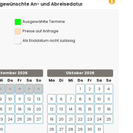
reisedatum klicken!
Ausgewählte Termine
Preise auf Anfrage
Als Enddatum nicht zulässig
ptember 2026
Oktober 2026
Mi
Do
Fr
Sa
So
Mo
Di
Mi
Do
Fr
Sa
So
2
3
4
5
6
1
2
3
4
9
10
11
12
13
5
6
7
8
9
10
11
16
17
18
19
20
12
13
14
15
16
17
18
23
24
25
26
27
19
20
21
22
23
24
25
30
26
27
28
29
30
31