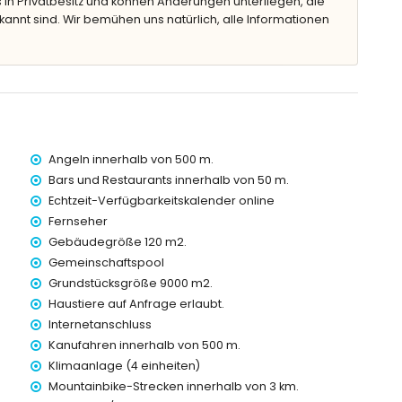
 in Privatbesitz und können Änderungen unterliegen, die
kannt sind. Wir bemühen uns natürlich, alle Informationen
rn von der Wohnung)
lb von 1000 Metern von der Wohnung)
on 1000 Metern von der Wohnung)
von 500 Metern von der Wohnung)
Angeln innerhalb von 500 m.
 Kilometern von der Wohnung)
Bars und Restaurants innerhalb von 50 m.
0 Kilometern von der Wohnung)
Echtzeit-Verfügbarkeitskalender online
ter)
Fernseher
ind.
Gebäudegröße 120 m2.
t, verfügt über einen Aufzug.
Gemeinschaftspool
it Kindern.
Grundstücksgröße 9000 m2.
reis der Wohnung enthalten
Haustiere auf Anfrage erlaubt.
Internetanschluss
Kanufahren innerhalb von 500 m.
Klimaanlage (4 einheiten)
Mountainbike-Strecken innerhalb von 3 km.