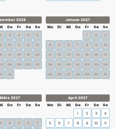
zember 2026
Januar 2027
Mi
Do
Fr
Sa
So
Mo
Di
Mi
Do
Fr
Sa
So
2
3
4
5
6
1
2
3
9
10
11
12
13
4
5
6
7
8
9
10
16
17
18
19
20
11
12
13
14
15
16
17
23
24
25
26
27
18
19
20
21
22
23
24
30
31
25
26
27
28
29
30
31
März 2027
April 2027
Mi
Do
Fr
Sa
So
Mo
Di
Mi
Do
Fr
Sa
So
1
2
3
4
3
4
5
6
7
5
6
7
8
9
10
11