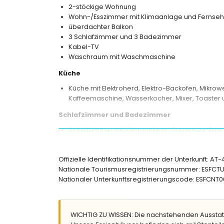
2-stöckige Wohnung
Wohn-/Esszimmer mit Klimaanlage und Fernseh
überdachter Balkon
3 Schlafzimmer und 3 Badezimmer
Kabel-TV
Waschraum mit Waschmaschine
Küche
Küche mit Elektroherd, Elektro-Backofen, Mikrowe
Kaffeemaschine, Wasserkocher, Mixer, Toaster 
Schlafzimmer und Badezimmer
Schlafzimmer mit Klimaanlage, Queensize-Bett 
Schlafzimmer mit Klimaanlage, Queensize-Bett (
Schlafzimmer mit Klimaanlage, 2 Einzelbetten (1
Offizielle Identifikationsnummer der Unterkunft: AT
En-suite Badezimmer mit Einzelwaschbecken, 
Nationale Tourismusregistrierungsnummer: ESF
Badezimmer mit Einzelwaschbecken, Badewann
Nationaler Unterkunftsregistrierungscode: ESF
Badezimmer mit Einzelwaschbecken, Dusche u
Außenbereich der Wohnung
Großes Grundstück
WICHTIG ZU WISSEN: Die nachstehenden Ausstat
Lagunenförmiger Gemeinschaftspool (20 m x 8 m