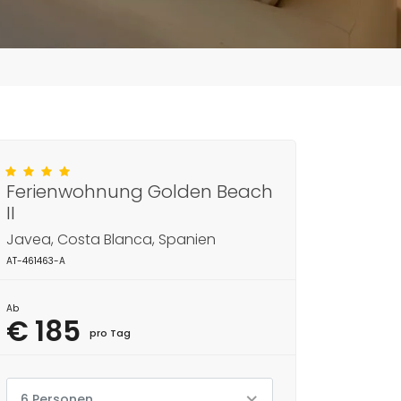
Ferienwohnung Golden Beach
II
Javea, Costa Blanca, Spanien
AT-461463-A
Ab
€ 185
pro Tag
6 Personen