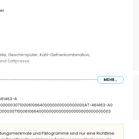
er
lle, Geschirrspüler, Kühl-Gefrierkombination,
und Saftpresse
MEHR...
(200 x 150 cm) und en-suite Badezimmer
190 x 150 cm)
90 x 90 cm)
-461463-A
Badewanne/Dusche, Bidet und WC
CTU00000307100061066400000000000000000AT-461463-A0
e/Dusche, Bidet und WC
CNT00000307100061066400000000000000000000000000003
nd WC
tungsmerkmale und Piktogramme sind nur eine Richtlinie.
 und 2 m tief)