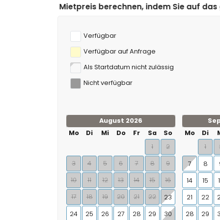
s berechnen, indem Sie auf das gewünschte An- und Ab
Verfügbar
Verfügbar auf Anfrage
Als Startdatum nicht zulässig
Nicht verfügbar
August 2026
Se
Mo
Di
Mi
Do
Fr
Sa
So
Mo
Di
1
2
1
3
4
5
6
7
8
9
7
8
10
11
12
13
14
15
16
14
15
17
18
19
20
21
22
23
21
22
24
25
26
27
28
29
30
28
29