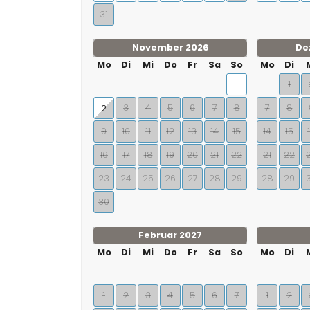
31
November 2026
De
Mo
Di
Mi
Do
Fr
Sa
So
Mo
Di
1
1
3
4
5
6
7
8
7
8
2
9
10
11
12
13
14
15
14
15
16
17
18
19
20
21
22
21
22
23
24
25
26
27
28
29
28
29
30
Februar 2027
Mo
Di
Mi
Do
Fr
Sa
So
Mo
Di
1
2
3
4
5
6
7
1
2